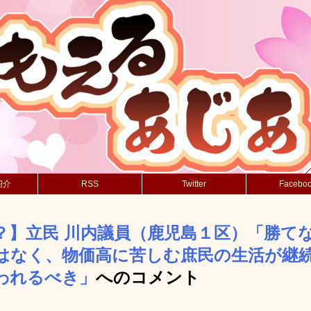
紹介
RSS
Twitter
Facebo
？】立民 川内議員（鹿児島１区）「勝て
はなく、物価高に苦しむ庶民の生活が継
われるべき」
へのコメント