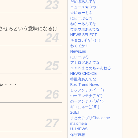
23
だめぽあんてな
ニュース★３つ！
☆にゅーもふ
にゅーぷる☆
ねらーあんてな
させろという意味になるけ
ウホウホあんてな
24
NEWS SELECT
キタコレ(ﾟ∀ﾟ)！！
わくてか！
NewsLog
にゅーぷろ
25
アナログあんてな
２ｃｈまとめちゃんねる
NEWS CHOICE
特亜流あんてな
ゃ・・・
Best Trend News
26
しぃアンテナ(*ﾟーﾟ)
つーアンテナ(*ﾟ∀ﾟ)
のーアンテナ(ﾟAﾟ* )
ギコにゅー(,,ﾟДﾟ)
2GET
まとめアプリChaconne
27
matomeja
U-1NEWS
保守速報