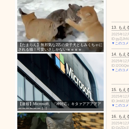
13.
もえ
2025年12月
ID:gyZjJh
▼このコメ
【たまらん】無邪気な2匹の柴子犬ともみくちゃに
される猫！可愛いさしかないｗｗｗｗ
14.
もえ
2025年12月
ID:I2OGQw
▼このコメ
15.
もえ
2025年12月
ID:JmM2J
【速報】Microsoft、『神対応』キタァアアアアア
▼このコメ
ーーーーーー！！
16.
もえ
2025年12月
ID:QzZDc3