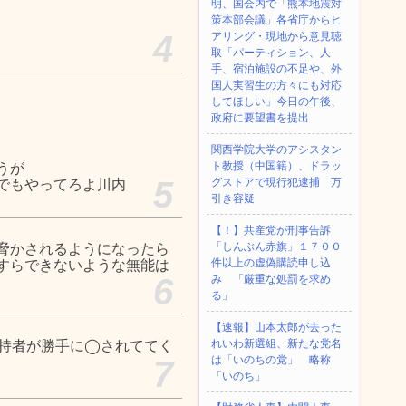
明、国会内で「熊本地震対
策本部会議」各省庁からヒ
4
アリング・現地から意見聴
取「パーティション、人
手、宿泊施設の不足や、外
国人実習生の方々にも対応
してほしい」今日の午後、
政府に要望書を提出
関西学院大学のアシスタン
ト教授（中国籍）、ドラッ
うが
5
グストアで現行犯逮捕 万
でもやってろよ川内
引き容疑
【！】共産党が刑事告訴
「しんぶん赤旗」１７００
脅かされるようになったら
件以上の虚偽購読申し込
すらできないような無能は
6
み 「厳重な処罰を求め
る」
【速報】山本太郎が去った
れいわ新選組、新たな党名
持者が勝手に◯されててく
は「いのちの党」 略称
7
「いのち」