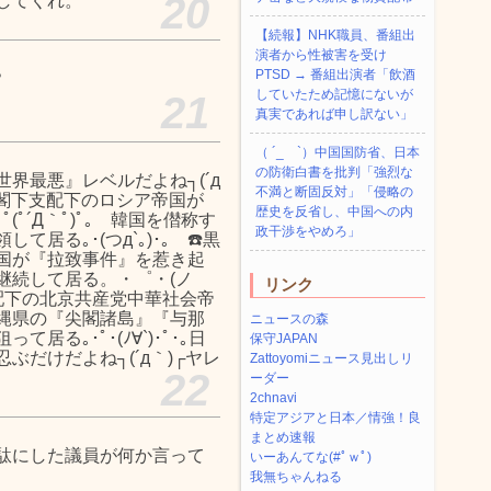
20
してくれ。
【続報】NHK職員、番組出
演者から性被害を受け
PTSD → 番組出演者「飲酒
？
していたため記憶にないが
21
真実であれば申し訳ない」
（ ´_ゝ`）中国国防省、日本
の防衛白書を批判「強烈な
界最悪』レベルだよね┐(´д
不満と断固反対」「侵略の
チン閣下支配下のロシア帝国が
歴史を反省し、中国への内
ﾟ´Д｀ﾟ)ﾟ｡ 韓国を僣称す
政干渉をやめろ」
る｡･(つд`｡)･｡ ☎️黒
国が『拉致事件』を惹き起
継続して居る。・゜・(ノ
リンク
支配下の北京共産党中華社会帝
縄県の『尖閣諸島』『与那
ニュースの森
る｡･ﾟ･(ﾉ∀`)･ﾟ･｡日
保守JAPAN
だけだよね┐(´д｀)┌ヤレ
Zattoyomiニュース見出しリ
22
ーダー
2chnavi
特定アジアと日本／情強！良
まとめ速報
駄にした議員が何か言って
いーあんてな(#ﾟｗﾟ)
我無ちゃんねる