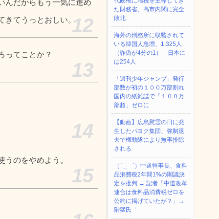
代政権に増税を主導してき
いんだからもう一気に進め
た財務省、高市内閣に完全
12
敗北
てきてうっとおしい。
海外の刑務所に収監されて
いる韓国人急増、1,325人
（詐偽が4分の1） 日本に
ろってことか？
は254人
13
「週刊少年ジャンプ」発行
部数が初の１００万部割れ
国内の紙雑誌で「１００万
部超」ゼロに
【動画】広島慰霊の日に発
14
生したパヨク集団、強制退
去で機動隊により無事排除
される
使うのをやめよう。
（ ´_ゝ`）中道幹事長、食料
15
品消費税2年間1%の閣議決
定を批判 → 記者「中道改革
連合は食料品消費税ゼロを
公約に掲げていたが？」→
階猛氏「