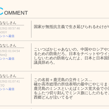
C
OMMENT
ななしさん
国家が無抵抗主義で生き延びられるわけが
29日 00:57:46
5OGY
ントへ返信
ななしさん
こいつばかじゃあないの。中国やロシアや
29日 01:04:54
るための防衛だろ。日本をチベットやウイ
xNmQ
しないための防衛なんだよ。日本と日本国
ントへ返信
議員辞めろ。
ななしさん
この名前＋鹿児島の立件ミンス…
29日 01:07:41
確か高市総理の所信表明の最中にやじりま
Y2Q
鹿児島のミンスといえばミンス党大会で小
ントへ返信
をふたつ切り刻んでミンス旗にしたのもそ
西郷どんが泣いてるぞ