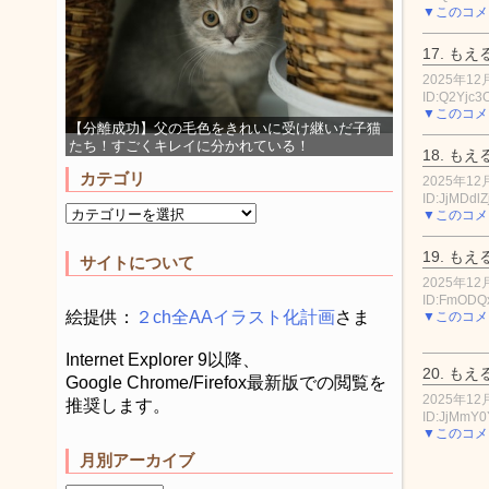
▼このコメ
17.
もえ
2025年12月
ID:Q2Yjc3
▼このコメ
【分離成功】父の毛色をきれいに受け継いだ子猫
たち！すごくキレイに分かれている！
18.
もえ
カテゴリ
2025年12月
ID:JjMDdlZ
▼このコメ
19.
もえ
サイトについて
2025年12月
ID:FmODQ
絵提供：
２ch全AAイラスト化計画
さま
▼このコメ
Internet Explorer 9以降、
20.
もえ
Google Chrome/Firefox最新版での閲覧を
2025年12月
推奨します。
ID:JjMmY
▼このコメ
月別アーカイブ