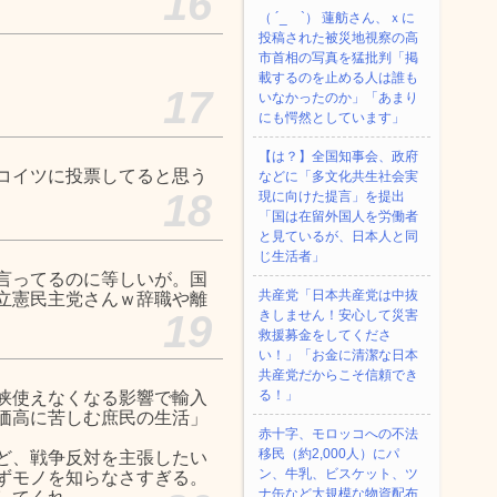
16
（ ´_ゝ`） 蓮舫さん、ｘに
投稿された被災地視察の高
市首相の写真を猛批判「掲
載するのを止める人は誰も
17
いなかったのか」「あまり
にも愕然としています」
【は？】全国知事会、政府
コイツに投票してると思う
などに「多文化共生社会実
18
現に向けた提言」を提出
「国は在留外国人を労働者
と見ているが、日本人と同
じ生活者」
言ってるのに等しいが。国
共産党「日本共産党は中抜
立憲民主党さんｗ辞職や離
19
きしません！安心して災害
救援募金をしてくださ
い！」「お金に清潔な日本
共産党だからこそ信頼でき
る！」
峡使えなくなる影響で輸入
価高に苦しむ庶民の生活」
赤十字、モロッコへの不法
移民（約2,000人）にパ
ど、戦争反対を主張したい
ン、牛乳、ビスケット、ツ
ずモノを知らなさすぎる。
ナ缶など大規模な物資配布