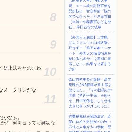
【財務省人事】内閣人事
局、エース級の財務官僚を
異例転出 官邸幹部「協力
8
的でなかった」※岸田首相
（当時）の秘書官などを歴
任 、岸田首相の後輩
【外国人公務員】三重県、
9
ぱよくマスコミの総攻撃に
屈せず！「県民対象アンケ
ート『外国人の職員採用を
続けるべきか』は差別に該
当しない」結果を公表する
イ防止法をたのむわ
10
方針
森山前幹事長が暴露「高市
総理のSNS投稿が習主席を
なノータリンだな
怒らせた」 「その投稿が中
11
国側（習近平主席）を怒ら
せ、日中関係をこじらせる
大きなきっかけになった」
消費税減税を閣議決定、背
だがなぁ。
景に首相の財務省への強い
だが、何を言っても無駄な
不信と人事介入の示唆 歴