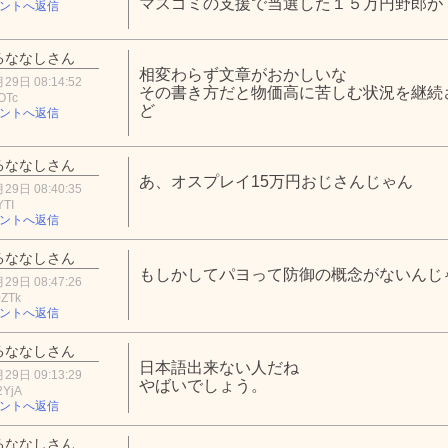
マスゴミの支援で当選した１５万円野郎が
ントへ返信
るななしさん
相変わらず文章がおかしいな
29日 08:14:52
その書き方だと物価高に苦しむ状況を継続
OTc
ど
ントへ返信
るななしさん
あ、オスプレイ15万円おじさんじゃん
29日 08:40:35
YTI
ントへ返信
るななしさん
もしかしてパヨって防御の概念がないんじ
29日 08:47:26
0ZTk
ントへ返信
るななしさん
日本語出来ない人だね
29日 09:13:29
やばいでしょう。
2YjA
ントへ返信
るななしさん