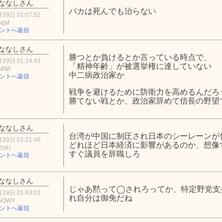
ななしさん
バカは死んでも治らない
29日 01:07:52
NjM
ントへ返信
ななしさん
勝つとか負けるとか言っている時点で、
29日 01:14:43
「精神年齢」が被選挙権に達していない
xMWI
中二病政治家か
ントへ返信
戦争を避けるために防衛力を高めるんだろ
勝てない戦とか、政治家辞めて信長の野望
ななしさん
台湾が中国に制圧され日本のシーレーンが
29日 01:21:46
どれほど日本経済に影響があるのか、想像
wZmU
すぐ議員を辞職しろ
ントへ返信
ななしさん
じゃあ黙って◯されろってか、特定野党支
29日 01:43:03
れ自分は御免だね
YwOWY
ントへ返信