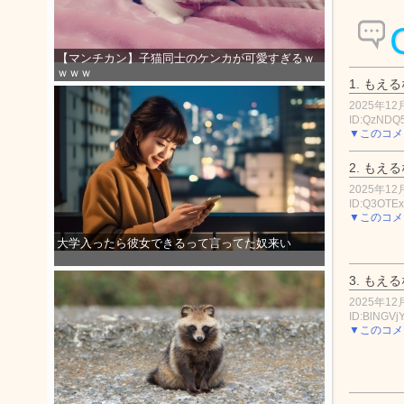
【マンチカン】子猫同士のケンカが可愛すぎるｗ
ｗｗｗ
1.
もえる
2025年12月
ID:QzNDQ
▼このコメ
2.
もえる
2025年12月
ID:Q3OTE
▼このコメ
大学入ったら彼女できるって言ってた奴来い
3.
もえる
2025年12月
ID:BlNGVj
▼このコメ