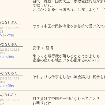
自民・維新・国民民主・参政党は賛成が多
て欲しいわ。
とにかく足を引っ張ろう、邪魔しようとし
るななしさん
つまり中国の民族浄化を無抵抗で受け入れ
29日 03:33:43
N2E
ントへ返信
るななしさん
安保 ＞ 経済
29日 04:05:58
ZjM
乗ってる飛行機が落ちるかどうかよりも
ントへ返信
座席の座り心地だけを心配するのがパヨ
るななしさん
それよりも仕事をしない国会議員に税金を
29日 05:44:58
jNDA
ントへ返信
るななしさん
何？負けて中国の一部になれってこと？
29日 05:57:57
お断りだわ
YTc