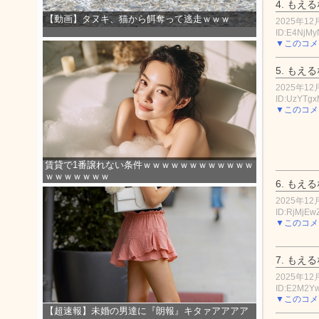
4.
もえる
【動画】タヌキ、猫から餌奪って逃走ｗｗｗ
2025年12月
ID:E4NjMy
▼このコメ
5.
もえる
2025年12月
ID:UzYTg
▼このコメ
賃貸で1番譲れない条件ｗｗｗｗｗｗｗｗｗｗｗｗ
ｗｗｗｗｗｗｗ
6.
もえる
2025年12月
ID:RjMjE
▼このコメ
7.
もえる
2025年12月
ID:E2M2
▼このコメ
【超速報】未婚の男達に『朗報』キタァアアアア