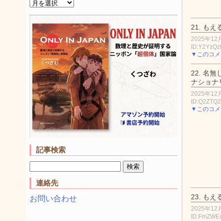
21.
もえ
2025年12月
ID:Y2YzQz
▼このコメ
22.
名無
ナショナ
2025年12月
ID:Q2ZTQ
▼このコメ
記事検索
連絡先
23.
もえ
お問い合わせ
2025年12月
ID:FmZWE