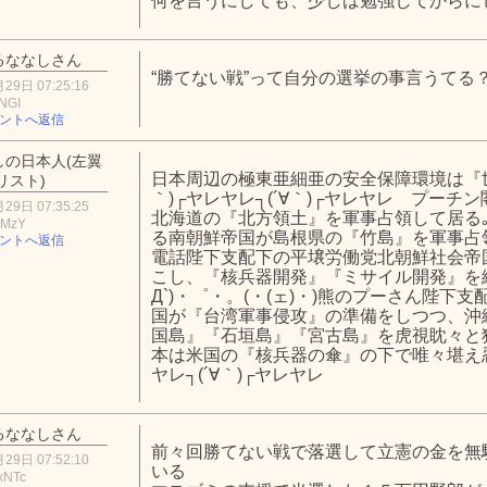
何を言うにしても、少しは勉強してからに
るななしさん
“勝てない戦”って自分の選挙の事言うてる
29日 07:25:16
NGI
ントへ返信
しの日本人(左翼
日本周辺の極東亜細亜の安全保障環境は『世
リスト)
｀)┌ヤレヤレ┐(´∀｀)┌ヤレヤレ プー
29日 07:35:25
北海道の『北方領土』を軍事占領して居る｡ﾟ(
2MzY
る南朝鮮帝国が島根県の『竹島』を軍事占領して居
ントへ返信
電話陛下支配下の平壌労働党北朝鮮社会帝
こし、『核兵器開発』『ミサイル開発』を
Д`)・゜・。(・(ェ)・)熊のプーさん陛下
国が『台湾軍事侵攻』の準備をしつつ、沖
国島』『石垣島』『宮古島』を虎視眈々と狙って居
本は米国の『核兵器の傘』の下で唯々堪え忍ぶ
ヤレ┐(´∀｀)┌ヤレヤレ
るななしさん
前々回勝てない戦で落選して立憲の金を無
29日 07:52:10
いる
xNTc