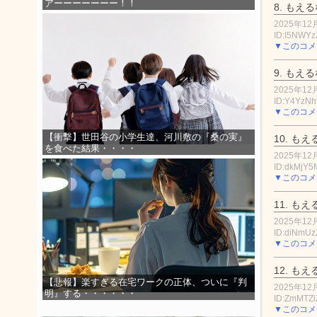
アーーーーーーー！！
8.
もえる
2025年12月
ID:I5NWY
▼このコメ
9.
もえる
2025年12月
ID:Y4YzN
▼このコメ
【衝撃】世田谷の小学生達、河川敷の『桑の実』
10.
もえ
を食べた結果・・・・
2025年12月
ID:dkMjY
▼このコメ
11.
もえ
2025年12月
ID:diNmUz
▼このコメ
12.
もえ
【悲報】楽すぎる在宅ワークの正体、ついに『判
2025年12月
明』する・・・・・・
ID:ZmMTZ
▼このコメ