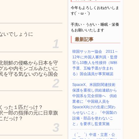
今年もよろしくおねがいしま
す(´・ω・`)
手洗い・うがい・睡眠・栄養
もお願いいたします
ないでしょうに
最新記事
1
韓国サッカー協会 2011～
12年に外国人審判員・監督
北朝鮮の侵略から日本を守
官ら10数人を性接待（W杯
グルや内モンゴルみたいに
予選、五輪予選が含まれ
民を守る気ないのなら国会
る）国会議員が事実確認
2
SpaceX、米国防関連技術
保護を重視し供給連鎖から
中国系を完全排除へ 供給
業者に「中国籍人員を
くった１匹だっけ？
SpaceX向けの生産に関わ
沢一郎の指揮の元に日章旗
らせないこと」「中国製の
こだっけ？
設備・部品を使わないこ
3
と」を要求し監査実施
（ ´_ゝ`）中道・立憲・公