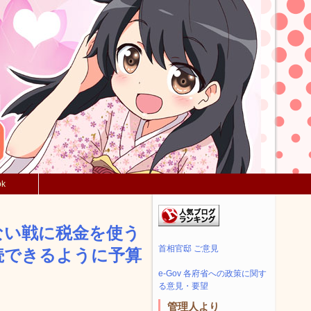
ok
ない戦に税金を使う
首相官邸 ご意見
続できるように予算
e-Gov 各府省への政策に関す
る意見・要望
管理人より