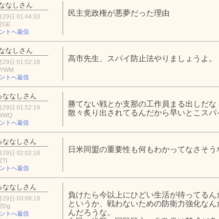
ななしさん
民主党政権が悪夢だった理由
29日 01:44:33
zZGE
ントへ返信
ななしさん
高市先生、スパイ防止法やりましょうよ。
29日 01:52:18
hYWM
ントへ返信
るななしさん
勝てない戦とか支那の工作員まる出しだな
29日 01:52:19
散々炙り出されてるんだから早いとこスパ
5MWQ
ントへ返信
るななしさん
日米同盟の重要性も何もわかってなさそう
29日 02:02:18
ZTI
ントへ返信
るななしさん
負けたら今以上にひどい生活が待ってるん
29日 03:09:19
というか、戦わないための防衛力強化なん
iZDg
んだろうな。
ントへ返信