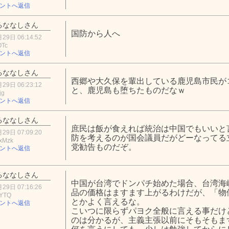
ントへ返信
るななしさん
国防から人へ
29日 06:14:52
OTc
ントへ返信
るななしさん
西郷や大久保を輩出している鹿児島市民が
29日 06:23:12
と、鹿児島も堕ちたものだなｗ
jg
ントへ返信
るななしさん
庶民は飯が食えれば統治は中国でもいいと
29日 07:09:20
防を考えるのが国会議員だがどーなってる
xMzk
党勧告ものだぞ。
ントへ返信
るななしさん
中国が台湾でドンパチ始めた場合、台湾海
29日 07:16:26
品の価格はますます上がるわけだが、「物
0YTQ
とかよく言えるな。
ントへ返信
こいつに限らずパヨク全般に言える事だけ
のは分かるが、主義主張以前にそもそもま