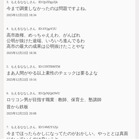
3. もえるななしさん. ID:QyZDgyZjk
今まで調査しなかったのは問題ですよね。
2025年12月22日 18:34
4. もえるななしさん. ID:JiYjgzY2U
高市政権、めっちゃええわ、がんばれ
公明が抜けた途端、いろいろ進んでるわ
高市の最大の成果は公明抜けたことやな
2025年12月22日 18:36
5. もえるななしさん. ID:U3NTI0MTM
まあ人間がやる以上素性のチェックは要るよな
2025年12月22日 19:16
6. もえるななしさん. ID:QyNjQzOWU
ロリコン男が目指す職業 : 教師、保育士、塾講師
昔から鉄板
2025年12月22日 20:08
7. もえるななしさん. ID:U4M2Y1Zjc
今までほったらかしになってたのがおかしい。やっととは真面