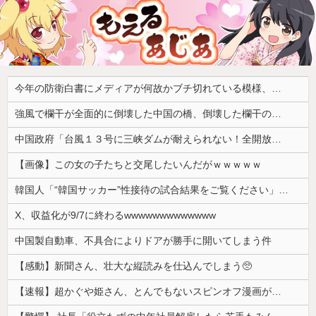
今年の防衛白書にメディアが何故かブチ切れている模様、躍起になって批判するも逆に有権者からは……
強風で欄干が全面的に倒壊した中国の橋、倒壊した欄干の破片を調べると凄まじい事実が発覚して……
中国政府「台風１３号に三峡ダムが耐えられない！全開放流しろ！」⇒ 下流域の街が壊滅状態ｗｗｗｗｗ
【画像】この女の子たちと交尾したいんだがｗｗｗｗｗ
韓国人「“韓国サッカー”性接待の試合結果をご覧ください」→「マッサージ効果は間違いないねｗ」「これが本当のベッドサッカーだ」
X、収益化が9/7に終わるwwwwwwwwwwwww
中国製自動車、不具合によりドアが勝手に開いてしまう件
【感動】新聞さん、壮大な縦読みを仕込んでしまう🥺
【速報】超かぐや姫さん、とんでもないスピンオフ漫画が連載決定ｗｗｗｗｗｗｗｗｗｗｗｗｗｗｗｗｗｗｗｗｗ