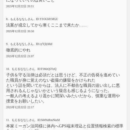
になっていくのは良いこと
2025年12月22日 20:11
8. もえるななしさん. ID:Y1OGM1MGU
法案が成立してから漸くここまで来たか……
2025年12月22日 20:50
9. もえるななしさん. ID:cyYjIyMzI
徹底的にやれ
2025年12月22日 21:07
10. もえるななしさん. ID:FlMzQ5YzQ
子供を守る法律は必須だとは思うけど、不正の告発を進めてい
た職員が身に覚えのない盗撮の嫌疑をかけられた
という話を聞いてからは、法人に不都合な職員の追い出しに悪
用されるんじゃないかという疑念も感じるようになった。
一般人の考えるより遥かに闇深いみたいだから、慎重な運用や
捜査をお願いしたい。
2025年12月22日 22:17
11. もえるななしさん. ID:M4NzRmNmM
本家ミーガン法同様に体内へGPS端末埋込と位置情報検索の標準