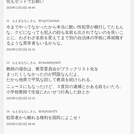
化もセットでお願い
2025年12月23日 00:40
12. もえるななしさん. ID:QyY2JmNmE
今までやってなかったから本当に酷い性犯罪が横行してたもん
な。クビになっても犯人の顔も名前も出されてないのを良いこ
とに、わざわざ名前を変えてまで別の自治体の学校に再就職す
るような異常者もいるからな。
2025年12月23日 01:53
13. もえるななしさん. ID:RmMDQ1MTI
教師の場合は、教育委員会がブラックリスト化を
まったくしなかったのが問題なんだよ。
だから他県で平気な顔して教員を続けられる。
ニュースにもなったけど、３度目の逮捕とかある奴もいたろ。
小学校教師で生徒にわいせつ行為した奴とか
2025年12月23日 02:32
14. もえるななしさん. ID:RjN2IxOTY
犯罪者から離れる権利を国民によこせ！
2025年12月23日 08:40