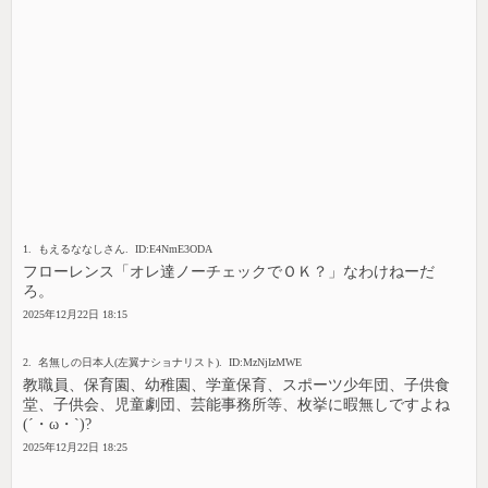
1. もえるななしさん. ID:E4NmE3ODA
フローレンス「オレ達ノーチェックでＯＫ？」なわけねーだ
ろ。
2025年12月22日 18:15
2. 名無しの日本人(左翼ナショナリスト). ID:MzNjIzMWE
教職員、保育園、幼稚園、学童保育、スポーツ少年団、子供食
堂、子供会、児童劇団、芸能事務所等、枚挙に暇無しですよね
(´・ω・`)?
2025年12月22日 18:25