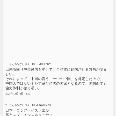
1. もえるななしさん. ID:UxMDFkZGY
出来る限り中華民国を廃して、台湾族に建国させる方向が望ま
しい。
それによって、中国の言う「一つの中国」を肯定した上で、
中国人ではないネシア系台湾族の国家となるので、国防面でも
協力体制が整え易い。
2025年12月18日 18:02
2. もえるななしさん. ID:M5NWI0M2Q
日本＝ロシア＝イスラエル
高市＝プーチン＝ネタニヤフ