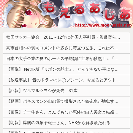
韓国サッカー協会 2011～12年に外国人審判員・監督官ら10数人を性接待（W杯予選、五輪予選が含まれる）国会議員が事実確認
高市首相への賛同コメントの多さに苛立つ左派、これは不正工作に違いない！と確信してしまった結果……
日本の大手企業の夏のボーナス平均額に世界が騒然！←「一部のエリートの話でしょ？」（海外の反応）
【画像】 Netflix版『リボンの騎士』、とんでもない事になるｗｗｗｗｗ
【放送事故】 昔のドラマのレ◯プシーン、今見るとアウトすぎる・・・
【訃報】ツルマルツヨシが死去 31歳
【動画】パキスタンの山の麓で撮影された鉄砲水が地獄すぎる。
【画像】チー牛さん、とんでもない恵体の白人美女と結婚してしまうｗｗｗｗｗｗｗｗ 【Pickup06072008】
【朗報】爆胸の気象予報士さん、NHKから解き放たれる