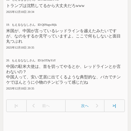
トランプは沈黙してるから大丈夫だろwww
2025年12月18日 20:34
19. もえるななしさん. ID:Q0NzgwMjk
米国が、中国が言っているレッドラインを越えたみたいです
が、なのをするか見守っていますよ。ここで何もしないと面目
丸つぶれ
2025年12月18日 20:35
20. もえるななしさん. ID:IyOTAyYzY
中国の駐米大使は、首を切ってやるとか、レッドラインとか言
わないの？
中国人って、安い芝居に出てくるような典型的な、バカでチン
ケでほんとうに小物のチンピラって感じだね
2025年12月18日 20:35
|<
前へ
次へ
>|