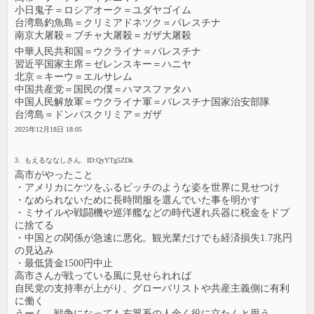
小日鬼子＝ロシアオーク＝ユダヤゴイム
台湾島釣魚島＝クリミアドネツク＝パレスチナ
南京大屠殺＝ブチャ大屠殺＝ガザ大屠殺
中華人民共和国＝ウクライナ＝パレスチナ
習近平国家主席＝ゼレンスキー＝ハニヤ
北京＝キーウ＝エルサレム
中国共産党＝国民の僕＝ハマスファタハ
中国人民解放軍＝ウクライナ軍＝パレスチナ国家治安部隊
台湾島＝ドンバスクリミア＝ガザ
2025年12月18日 18:05
3. もえるななしさん. ID:QyYTg5ZDk
高市がやったこと
・アメリカにケツをふるビッチのような姿を世界に見せつけ
・なめられないために長時間服を選んでいた事を明かす
・ミサイルや戦闘機や巡洋艦などの時代遅れ兵器に税金をドブ
に捨てる
・中国との関係が急速に悪化。観光業だけでも経済損失1.7兆円
の見込み
・最低賃金1500円中止
高市さんが戦っている風に見せられれば
自民党の支持率が上がり、グローバリストや共産主義側に有利
に働く
うーん、戦争になっても右翼系の人全く役に立たんと思う