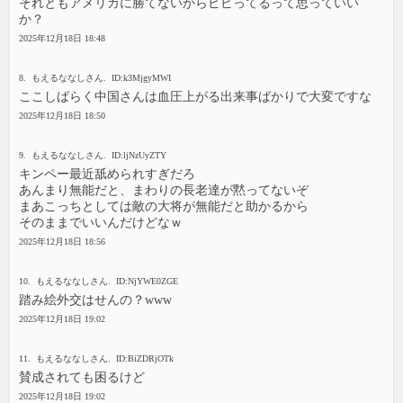
それともアメリカに勝てないからビビってるって思っていい
か？
2025年12月18日 18:48
8. もえるななしさん. ID:k3MjgyMWI
ここしばらく中国さんは血圧上がる出来事ばかりで大変ですな
2025年12月18日 18:50
9. もえるななしさん. ID:ljNzUyZTY
キンペー最近舐められすぎだろ
あんまり無能だと、まわりの長老達が黙ってないぞ
まあこっちとしては敵の大将が無能だと助かるから
そのままでいいんだけどなｗ
2025年12月18日 18:56
10. もえるななしさん. ID:NjYWE0ZGE
踏み絵外交はせんの？www
2025年12月18日 19:02
11. もえるななしさん. ID:BiZDRjOTk
賛成されても困るけど
2025年12月18日 19:02