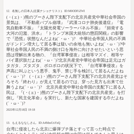
12. 名無しの日本人(左翼ナショナリスト). ID:M0ODFiZWI
(・(ェ)・)熊のプーさん陛下支配下の北京共産党中華社会帝国の
景気は、『不動産バブル崩壊』『武漢コロナ肺炎後遺症』『電
気自動車不振』『太陽光発電ソーラーパネル不振』『頻発する
大河の氾濫、洪水』『トランプ米国大統領の懲罰関税』の影響
で『恐慌』状態なんだよね(´・ω・`)? 中華社会帝国人民の不満
がドンドン増大して居る事は疑いの余地も無いよね(´・ω・`)?中
華社会帝国人民の不満の捌け口を海外に向けさせたいという思
惑は理解出来る物の、『台湾軍事侵攻』は相等マズイ、相等ヤ
バイ選択肢だよね(´・ω・`)?北京共産党中華社会帝国は足元はガ
タガタ、ズタズタ、ボロボロの状況下で、『台湾軍事侵攻』を
声高に叫ぶという悪手、鬼手、禁じ手を検討して居るんだよね
(´・ω・`)? (・(ェ)・)熊のプーさん陛下支配下の北京共産党はそ
ろそろ『終わり』が見えて居るのでは、穿った見方も出来て仕
舞うよね(´・ω・`)? 北京共産党中華社会帝国の支配下に居る人
民は、『(・(ェ)・)熊のプーさん陛下支配下の北京共産党』を打
倒し『民主化革命』を実行し、新たな国家を建国する巾だよね
(´・ω・`)?
2025年12月18日 19:18
13. もえるななしさん. ID:A4MmUxYzQ
台湾に侵攻したら北京に爆弾ブチ落とすって言った時点で