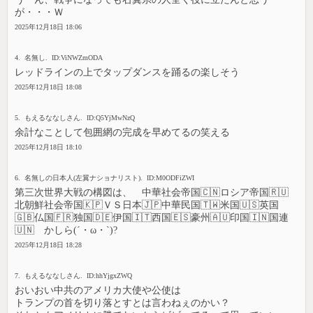
が・・・Ｗ
2025年12月18日 18:06
4. 名無し. ID:ViNWZmODA
レッドラインの上でタップダンスを踊るの楽しそう
2025年12月18日 18:08
5. もえるななしさん. ID:Q5YjMwNzQ
余計なことして包囲網の完成を早めてるの笑える
2025年12月18日 18:10
6. 名無しの日本人(左翼ナショナリスト). ID:M0ODFiZWI
第三次世界大戦の構図は、 中華社会帝国🇨🇳ロシア帝国🇷🇺
北朝鮮社会帝国🇰🇵ＶＳ日本🇯🇵中華民国🇹🇼米国🇺🇸英国
🇬🇧仏国🇫🇷独国🇩🇪伊国🇮🇹西国🇪🇸豪州🇦🇺印国🇮🇳国連
🇺🇳 かしら(´・ω・`)?
2025年12月18日 18:28
7. もえるななしさん. ID:hhYjgxZWQ
おいおい中共のアメリカ大使や公使は
トランプの首を切り落とすとは言わねぇのかい？