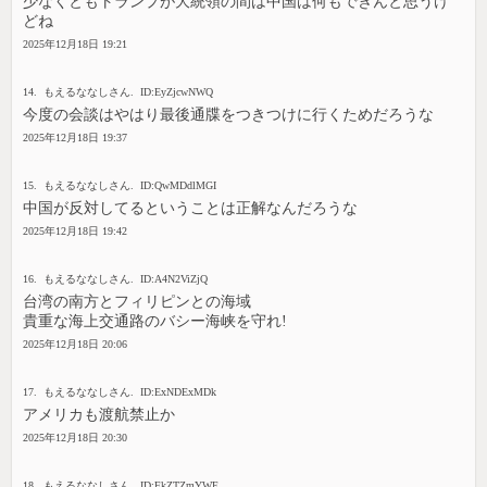
少なくともトランプが大統領の間は中国は何もできんと思うけ
どね
2025年12月18日 19:21
14. もえるななしさん. ID:EyZjcwNWQ
今度の会談はやはり最後通牒をつきつけに行くためだろうな
2025年12月18日 19:37
15. もえるななしさん. ID:QwMDdlMGI
中国が反対してるということは正解なんだろうな
2025年12月18日 19:42
16. もえるななしさん. ID:A4N2ViZjQ
台湾の南方とフィリピンとの海域
貴重な海上交通路のバシー海峡を守れ!
2025年12月18日 20:06
17. もえるななしさん. ID:ExNDExMDk
アメリカも渡航禁止か
2025年12月18日 20:30
18. もえるななしさん. ID:FkZTZmYWE