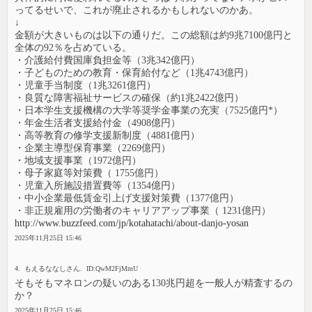
ってるせいで、これが廃止されるかもしれないのかあ。
↓
金額が大きいものは以下の通りだ。この総額は約9兆7100億円と
全体の92％を占めている。
・介護給付費国庫負担金等（3兆342億円）
・子どものための教育・保育給付など（1兆4743億円）
・児童手当制度（1兆3261億円）
・良質な障害福祉サービスの確保（約1兆2422億円）
・日本学生支援機構の大学等奨学金事業の充実（7525億円*）
・年金生活者支援給付金（4908億円）
・高等教育の修学支援新制度（4881億円）
・企業主導型保育事業（2269億円）
・地域支援事業（1972億円）
・母子家庭等対策費（ 1755億円）
・児童入所施設措置費等（1354億円）
・中小企業最低賃金引上げ支援対策費（1377億円）
・非正規雇用の労働者のキャリアアップ事業（ 1231億円）
http://www.buzzfeed.com/jp/kotahatachi/about-danjo-yosan
2025年11月25日 15:46
4. もえるななしさん. ID:QwM2FjMmU
そもそもマネロンの疑いのある130兆円超を一般人が精査するの
か？
2025年11月25日 15:46