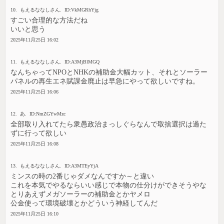
10. もえるななしさん. ID:VkMGRhYjg
すごい合理的な方法だね
いいと思う
2025年11月25日 16:02
11. もえるななしさん. ID:A3MjBlMGQ
なんちゃってNPOとNHKの補助金大幅カット、それとソーラー
パネルの再生エネ賦課金廃止は早急にやって欲しいですね。
2025年11月25日 16:06
12. あ. ID:NmZGYwMzc
全部取り入れてたら衆愚政治まっしぐらなんで取捨選択は過た
ずに行って欲しい
2025年11月25日 16:08
13. もえるななしさん. ID:A3MTEyYjA
ミンスの時の2番じゃダメなんですか～と違い
これを本気でやるならいい感じで本物の仕分けができそうやな
とりあえずメガソーラーの補助金とかヤメロ
公金使って環境破壊とかどういう神経してんだ
2025年11月25日 16:10