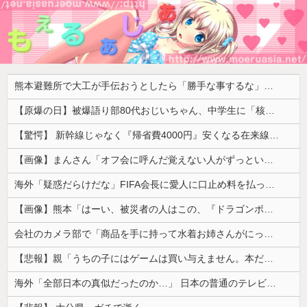
熊本避難所で大工が手伝おうとしたら「勝手な事するな」と行政側に止められた！との証言、内容があまりに胡散臭すぎた結果……
【原爆の日】被爆語り部80代おじいちゃん、中学生に「核を持たないで日本を守れますか？」「日本も原爆を持たないと負ける！」と言われ絶句 ………
【驚愕】 新幹線じゃなく『帰省費4000円』安くなる在来線で帰省した結果ｗｗｗｗｗ
【画像】まんさん「オフ会に呼んだ覚えない人がずっといたので晒すわ」（パシャ）
海外「疑惑だらけだな」FIFA会長に愛人に口止め料を払っていた疑惑（海外の反応）
【画像】熊本「はーい、被災者の人はこの、『ドラゴンボールの家』みたいな奴の中で過ごしてねー」
会社のカメラ部で「商品を手に持って水着お姉さんがにっこり」を撮影、だがお姉さんは素人アルバイトで親バレした結果……
【悲報】親「うちの子にはゲームは買い与えません。本だけで十分」→結果ｗｗｗ
海外「全部日本の真似だったのか…」 日本の普通のテレビ番組が最新SNSの数十年先を行っていたと話題に