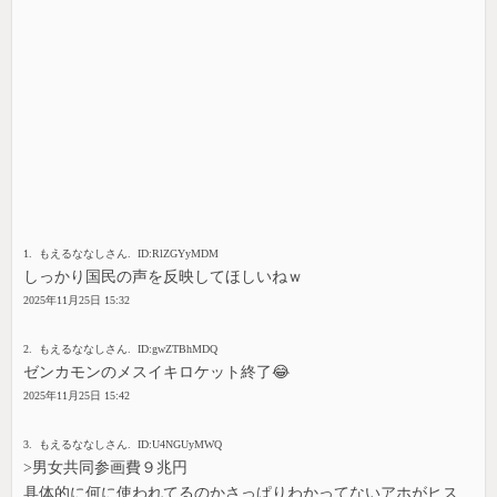
1. もえるななしさん. ID:RlZGYyMDM
しっかり国民の声を反映してほしいねｗ
2025年11月25日 15:32
2. もえるななしさん. ID:gwZTBhMDQ
ゼンカモンのメスイキロケット終了😂
2025年11月25日 15:42
3. もえるななしさん. ID:U4NGUyMWQ
>男女共同参画費９兆円
具体的に何に使われてるのかさっぱりわかってないアホがヒス