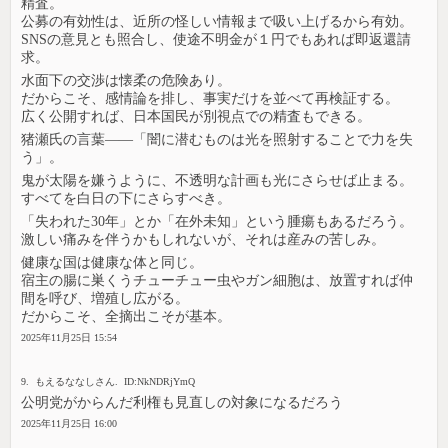
精査。
公募の有効性は、近所の怪しい情報まで吸い上げるから有効。
SNSの意見とも照合し、使途不明金が１円でもあれば即返還請
求。
水面下の交渉は懐柔の危険あり。
だからこそ、感情論を排し、事実だけを並べて再検証する。
広く公開すれば、日本国民が別視点での精査もできる。
猪瀬氏の言葉――「闇に潜むものは光を照射することで力を失
う」。
鬼が太陽を嫌うように、不透明な計画も光にさらせば止まる。
すべてを白日の下にさらすべき。
「失われた30年」とか「在外未知」という腫瘍もあるだろう。
激しい痛みを伴うかもしれないが、それは産みの苦しみ。
健康な国は健康な体と同じ。
宿主の腸に巣くうチューチュー虫やガン細胞は、放置すれば仲
間を呼び、増殖し広がる。
だからこそ、全摘出こそが基本。
2025年11月25日 15:54
9. もえるななしさん. ID:NkNDRjYmQ
公明党がからんだ利権も見直しの対象になるだろう
2025年11月25日 16:00