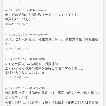
5. もえるななしさん. ID:lkMTA3ZGM
テレビ放送局にも周波数オークションやってくれ
歳入だいぶ増えるで
2025年11月25日 15:47
6. もえるななしさん. ID:RmNjQ5NmM
JICA、こども家庭庁、極左野党、NHK、高校無償化（共産主義
的）
2025年11月25日 15:48
7. もえるななしさん. ID:RjMGRjMGQ
NPOと外国人への学費や生活費補助
よくわからん海外の団体を招待して視察する予算とか
上げたらキリがないよねぇ
2025年11月25日 15:50
8. もえるななしさん. ID:U0Yzk2YTQ
租税特別措置・補助金の見直しは、国民の声をSNSで広く募りな
がら進めるべき。
公募と同時に、代表者・役員・活動履歴・補助金額をAIで徹底