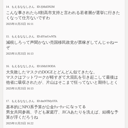
14. もえるななしさん. ID:JjMzI3N2M
こんな事されたら8割高市支持と言われる若者層が選挙に行きた
くなって仕方ないですわ
2025年11月25日 16:11
15. もえるななしさん. ID:dlYmUwNTk
減税しろって声聞かない売国移民政党が票稼ぎしてんじゃねー
ぞ
2025年11月25日 16:13
16. もえるななしさん. ID:liMzU0ODA
大失敗したマスクのDOGEとどんどん似てきたな。
マスクはフットワークが軽すぎて大混乱を引き起こして最後は
他省に吸収されたが、片山はそこまで狂ってないと期待しとく
2025年11月25日 16:13
17. もえるななしさん. ID:dmNTMyOTA
基本的にNPO系予算が公金ﾁｭｰﾁｭｰになってる
男女共同参画、子ども家庭庁、JICAあたりを洗えば、結構な予
算が浮くだろうね
2025年11月25日 16:22