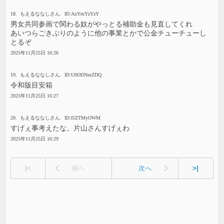
18. もえるななしさん. ID:AxYmYzYzY
男女共同参画で関わる奴がやっとる補助金も見直してくれ
あいつらごきぶりのように他の事業とかで公金チューチューし
とるぞ
2025年11月25日 16:26
19. もえるななしさん. ID:U0ODNmZDQ
令和版目安箱
2025年11月25日 16:27
20. もえるななしさん. ID:I5ZTMyOWM
すげぇ事考えたな。片山さんすげぇわ
2025年11月25日 16:29
|<
前へ
次へ
>|