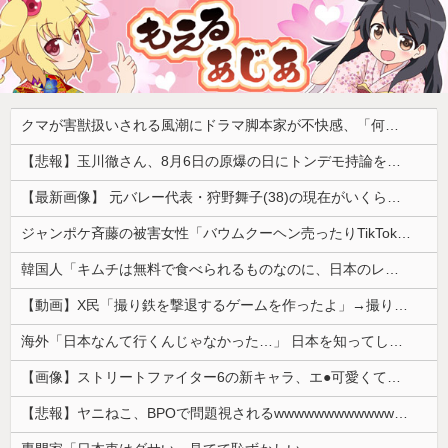
クマが害獣扱いされる風潮にドラマ脚本家が不快感、「何度もクマに会ったことがあるけど全然怖くなかった」と主張しており……
【悲報】玉川徹さん、8月6日の原爆の日にトンデモ持論を展開し物議… → ネット「それ、今日言うことなのか…？」ｗｗｗｗｗｗｗｗｗｗｗｗｗ
【最新画像】 元バレー代表・狩野舞子(38)の現在がいくらなんでも即ハボすぎる！
ジャンポケ斉藤の被害女性「バウムクーヘン売ったりTikTokライブしててムカついたから示談しなかった」
韓国人「キムチは無料で食べられるものなのに、日本のレストランで注文したら何とお金を取ろうとしてきたんです」
【動画】X民「撮り鉄を撃退するゲームを作ったよ」→撮り鉄「！？！！？？」ｼｭﾎﾟﾎﾟﾎﾟﾎﾟ
海外「日本なんて行くんじゃなかった…」 日本を知ってしまったディズニー信者、帰国後『本家』に失望する事態に
【画像】ストリートファイター6の新キャラ、エ●可愛くてメロメロになるプレイヤーが続出ｗｗｗｗｗ
【悲報】ヤニねこ、BPOで問題視されるwwwwwwwwwwwwwwwwwwwwwwww