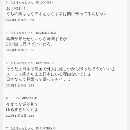
3. もえるななしさん. ID:c2OGZkZjc
おう帰れ！
うちの国はもうアホとならず者は間に合ってるんじゃい
2025年11月06日 16:49
4. もえるななしさん. ID:U1MTBjZDE
義務が果たせないなら帰国するか
別の国に行けばいいだろ。
2025年11月06日 16:51
5. もえるななしさん. ID:VjNzI3NTA
そうだよ日本は島国で外人に厳しいから帰ったほうがいいよ
ストレス抱えたまま日本にいる理由ないでしょ
日本なんて見限って帰っチャイナよ
2025年11月06日 16:53
6. . ID:JjMDM3MmE
今までが逆差別で
ゆるすぎたんだよ
2025年11月06日 16:55
7. もえるななしさん. ID:RhNTBhYjQ