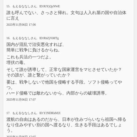
15. もえるななしさん. ID:RlYjQyNWE
誰も呼んでない、さっさと帰れ。文句は人入れ屋の国や自治体
に言え
2025年11月06日 17:06
16. もえるななしさん. ID:RhZjViMTg
国内が混乱で治安悪化すれば、
簡単に戦争に負けるからね。
これも兵法の一つだよ。
埋伏の毒。
そして誰が誘導して、正常な国家運営をマヒさせていたか？
その誰が、誰と繋がっていたか？
要は、戦争しないで他国を侵略する手段。ソフト侵略ってや
つ。
ハード侵略では敵わないから、内部からの破壊誘導。
2025年11月06日 17:07
17. もえるななしさん. ID:Y2NDRkM2I
渡航の自由はあるのだから、日本が住みづらいなら祖国へ帰る
なり住みやすい別の国へ渡るなり、生きる手段はあるでしょ
う。
2025年11月06日 17:07