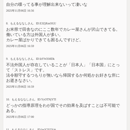
自分の喋ってる事が理解出来ないって凄いな
2025年11月06日 16:56
8. もえるななしさん. ID:E3ZjRmOGU
お米県で田舎なのにここ数年でカレー屋さんが沢山できてる。
働いている方は外国人が多い。
カレー屋ばかりできても困るんですけど。
2025年11月06日 16:59
9. もえるななしさん. ID:IzYWJiMDk
不法外国人が存在していることが「日本人」「日本国」にとっ
て「ストレス」です。
法令順守するつもりが無いなら帰国するか何処かお好きな所に
お逝きなさい。
2025年11月06日 16:59
10. もえるななしさん. ID:YyOTNjYTI
どっかの指導原理をわが国でその効果を及ばすことは不可能で
ある。
2025年11月06日 17:00
11. もえるななしさん. ID:lmY2Y5Yzk