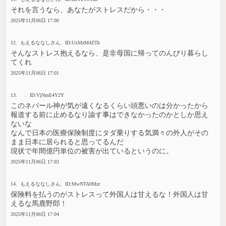
それを言うなら、あなたがストレスだから・・・
2025年11月06日 17:00
12. もえるななしさん. ID:UxMzM4ZTk
そんなストレス抱えるなら、是非母国に帰ってのんびり暮らし
てくれ
2025年11月06日 17:01
13. . ID:VjNmE4Y2Y
このネパール神が気が遠くなるくらい頭悪いのは分かったから
報道する前に止めるなり諭す事はできなかったのかとしか思え
ないな
なんで日本の医療保険制度にタダ乗りする気満々の外人がその
まま日本に居られると思ってるんだ
現状で年間億円単位の被害が出ているというのに。
2025年11月06日 17:03
14. もえるななしさん. ID:MwNTA0Mzc
保険料を払うのがストレスって外国人は甘えるな！外国人は甘
えるな馬鹿野郎！
2025年11月06日 17:04