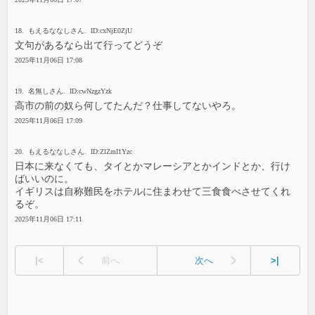
18. もえるななしさん. ID:cxNjE0ZjU
文句があるなら出て行ってどうぞ
2025年11月06日 17:08
19. 名無しさん. ID:cwNzgzYzk
高市の前の奴ら何してたんだ？仕事してないやろ。
2025年11月06日 17:09
20. もえるななしさん. ID:ZlZmI1Yzc
日本に来なくても、タイとかマレーシアとかインドとか、行け
ばいいのに。
イギリスは自称難民をホテルに住まわせて三食食べさせてくれ
るぞ。
2025年11月06日 17:11
|<
前へ
次へ
>|