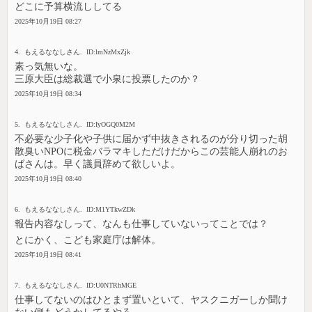
どこに予算横流ししてる
2025年10月19日 08:27
4. もえるななしさん. ID:lmNzMxZjk
素っ気無いな。
三原大臣は総裁選で小泉に投票したのか？
2025年10月19日 08:34
5. もえるななしさん. ID:IyOGQ0M2M
不必要な少子化や子供に届かず中抜きされるのが分り切った胡
散臭いNPOに税金バラマキしただけだからこの芸能人崩れのお
ばさんは。早く議員辞めて欲しいよ。
2025年10月19日 08:40
6. もえるななしさん. ID:M1YTkwZDk
報告内容なしって、なんも仕事していないってことでは？
とにかく、こども家庭庁は解体。
2025年10月19日 08:41
7. もえるななしさん. ID:U0NTRhMGE
仕事してないのはひとまず置いといて、ヤスクニガーしか聞け