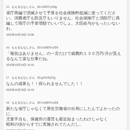
15. もえるななしさん. ID:c5MTUyZDg
省庁再編で消滅させて予算を社会保険料低減に使ってくださ
い。消費者庁も防災庁もいりません。社会保険庁と消防庁に再
編して両庁の予算増額でいいでしょ。大臣給与がもったいない
わ。
2025年10月19日 10:08
16. もえるななしさん. ID:UxMDYwZDI
「報告はありません」の一言だけで歳費約１３０万円/月が貰え
るなんて楽な仕事だね。
2025年10月19日 10:16
17. もえるななしさん. ID:g2N2NjZTg
なんの成果も！！得られませんでした！！
2025年10月19日 10:18
18. もえるななしさん. ID:UxMDYwZDI
新たな省庁じゃなくて厚生労働省の分局にしたんでよかったの
に。
児童手当も、保健所の運営も最近始まったわけじゃなく
昭和の頃からすでに実施されてたんだし。