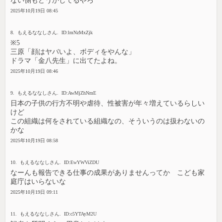
ない側もどうかしてるやろ
2025年10月19日 08:45
8. もえるななしさん. ID:lmNzMxZjk
※5
三原「顔はヤバいよ、ボディをやんな」
ドラマ「金八先生」に出てたよね。
2025年10月19日 08:46
9. もえるななしさん. ID:AwMjZhNmE
日本の子供の行方不明や虐待、性被害が年々増えているらしい
けど
この組織は何をされている組織なの、そういうのは扱わないの
かな
2025年10月19日 08:58
10. もえるななしさん. ID:EwYWViZDU
なーんも報告できる仕事の成果がありませんってか こども家
庭庁はいらないな
2025年10月19日 09:11
11. もえるななしさん. ID:c5YTAyM2U