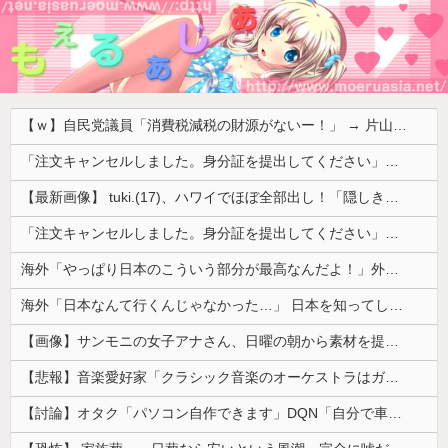
【ｗ】自民党議員「消費税減税の財源がないー！」 → 片山財務相、財源の心配は１ミリもいらない！と主張 ｗｗｗｗｗｗｗｗｗｗｗｗｗｗ
「注文キャンセルしました。身分証を提出してください」とAmazonから突然のメール、怪しすぎるのでカスタマーに確認したら……
【最新画像】 tuki.(17)、ハワイでほぼ全部出し！「隠しきれない美貌」とSNSざわつく
「注文キャンセルしました。身分証を提出してください」とAmazonから突然のメール、怪しすぎるのでカスタマーに確認したら……
海外「やっぱり日本のこういう部分が最高なんだよ！」外国人が語る日本の魅力的に感じる部分とは・・・？【海外の反応】
海外「日本なんて行くんじゃなかった…」 日本を知ってしまったディズニー信者、帰国後『本家』に失望する事態に
【画像】サンモニの女子アナさん、日曜の朝から素材を提供してしまう
【悲報】音楽愛好家「クラシック音楽のオーケストラはガラガラなのに、ゲーム音楽のオーケストラは満員……本当にイライラする」
【討論】オタク「パソコン自作できます」DQN「自分で車やバイクいじれます」