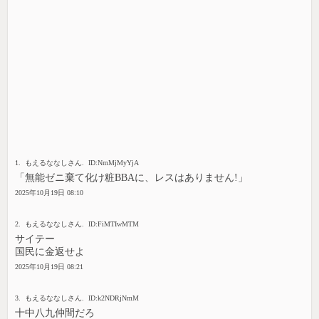
1. もえるななしさん. ID:NmMjMyYjA
「無能ゼニ棄て化け粧BBAに、レスはありません!」
2025年10月19日 08:10
2. もえるななしさん. ID:FiMTIwMTM
サイテー
国民に金返せよ
2025年10月19日 08:21
3. もえるななしさん. ID:k2NDRjNmM
十中八九仲間だろ