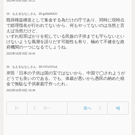
2025年10月19日 10:21
19. もえるななしさん. ID:gzNzI4OGU
既得権益構造として集金する為だけの庁であり、同時に現時点
で総理指名が行われてないから、何もやってないのは当然と言
えば当然だけど、
いずれ犯罪ばかりを犯している民族の子供までも守らないとい
けないような風潮を語りだす可能性も有り、極めて不健全な政
府機関の一つになるでしょうね。
2025年10月19日 10:45
20. もえるななしさん. ID:VlYzViYzA
岸田「日本の子供は国の宝ではないから、中国で◯されようが
どうでも良いのである。でも、体裁が悪いから愚民の納めた税
金で無駄な子供家庭庁作ったれ」
2025年10月19日 10:49
|<
前へ
次へ
>|