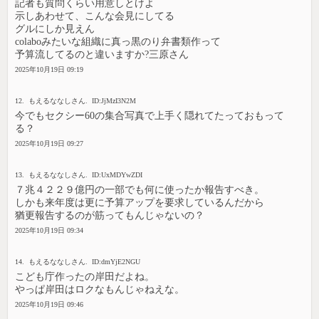
記者も質問くらい用意しとけよ
示しあわせて、こんな会見にしてる
グルにしか見えん
colaboみたいな組織に真っ黒のり弁書類作って
予算流してるのと違いますか?三原さん
2025年10月19日 09:19
12. もえるななしさん. ID:JjMzI3N2M
今でもセクシー60の集合写真で上手く隠れてたっておもって
る？
2025年10月19日 09:27
13. もえるななしさん. ID:UxMDYwZDI
７兆４２２９億円の一部でも何に使ったか報告すべき。
しかも来年度は更に予算アップを要求しているんだから
猶更報告するのが筋ってもんじゃないの？
2025年10月19日 09:34
14. もえるななしさん. ID:dmYjE2NGU
こども庁作ったの岸田だよね。
やっぱ岸田はロクなもんじゃねえな。
2025年10月19日 09:46