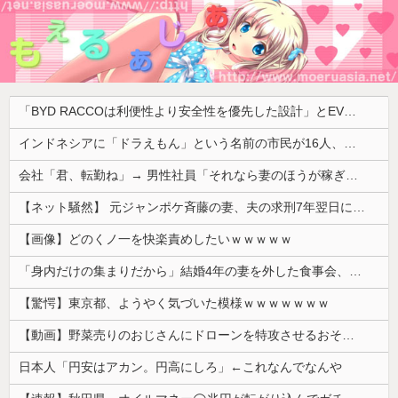
「BYD RACCOは利便性より安全性を優先した設計」とEV推進派がスカスカ構造を絶賛、これがRACCOの一番の特徴よな
インドネシアに「ドラえもん」という名前の市民が16人、「のび太」は181人
会社「君、転勤ね」→ 男性社員「それなら妻のほうが稼ぎいいんで辞めます」⇒ 結果・・・
【ネット騒然】 元ジャンポケ斉藤の妻、夫の求刑7年翌日にインスタ更新！その内容がガチでヤバすぎる…
【画像】どのくノ一を快楽責めしたいｗｗｗｗｗ
「身内だけの集まりだから」結婚4年の妻を外した食事会、その義理の両親が泊まりに来ると言い出して
【驚愕】東京都、ようやく気づいた模様ｗｗｗｗｗｗｗ
【動画】野菜売りのおじさんにドローンを特攻させるおそロシア。
日本人「円安はアカン。円高にしろ」←これなんでなんや