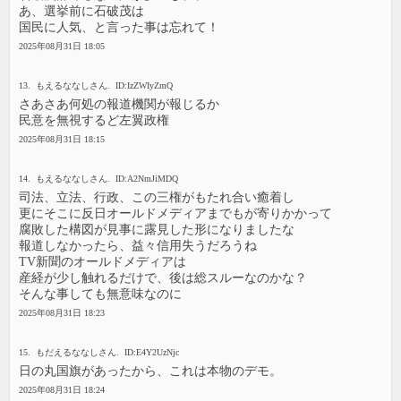
あ、選挙前に石破茂は
国民に人気、と言った事は忘れて！
2025年08月31日 18:05
13. もえるななしさん. ID:IzZWIyZmQ
さあさあ何処の報道機関が報じるか
民意を無視するど左翼政権
2025年08月31日 18:15
14. もえるななしさん. ID:A2NmJiMDQ
司法、立法、行政、この三権がもたれ合い癒着し
更にそこに反日オールドメディアまでもが寄りかかって
腐敗した構図が見事に露見した形になりましたな
報道しなかったら、益々信用失うだろうね
TV新聞のオールドメディアは
産経が少し触れるだけで、後は総スルーなのかな？
そんな事しても無意味なのに
2025年08月31日 18:23
15. もだえるななしさん. ID:E4Y2UzNjc
日の丸国旗があったから、これは本物のデモ。
2025年08月31日 18:24