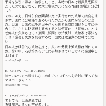
予算を強引に議会に請求したこと。当時の日本は新興貧乏国家
だったので金がなく、民衆は増税の元になる2個師団増設に反対
した
それに加え、日韓併合は閣議決定で実行された政策で議会を通
さず、国民には極秘で進められたのだから国民が怒るのは当
然。日清・日露の戦争原因を作った世界最貧国朝鮮を日本に併
合して、さらに防衛費を要求するとは何事か！？朝鮮のことは
朝鮮人に負担させろ！藩閥（派閥）政治反対！政治家は憲法を
守れ！議会と民衆を無視するな！国民は政治家の奴隷ではな
い！
日本人は独善的な政治を嫌う。災いの元親中派政権は倒れて当
然。暑い中、石破辞めろデモに参加されている方々に感謝申し
上げます
2025年08月31日 17:53
11. もえるななしさん. ID:Q4NDgzNzI
はーいいつもの報道しない自由でいしばっちを絶対に守ってね
マスコミさん＾＾
2025年08月31日 17:55
12. オールドメディア. ID:E3NjYwNTk
でもても、世論調査では
石破茂辞めるなの声が多いし、、