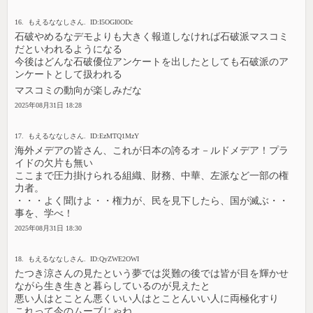
16. もえるななしさん. ID:I5OGI0ODc
石破やめるなデモよりも大きく報道しなければ石破派マスコミ
だといわれるようになる
今後はどんな石破優位アンケートを出したとしても石破派のア
ンケートとして扱われる
マスコミの動向が楽しみだな
2025年08月31日 18:28
17. もえるななしさん. ID:EzMTQ1MzY
海外メデアの皆さん、これが日本の誇るオ－ルドメデア！プラ
イドの欠片も無い
ここまで圧力掛けられる組織、財務、中華、左派など一部の権
力者。
・・・よく聞けよ・・権力が、民を見下したら、国が滅ぶ・・
事を、学べ！
2025年08月31日 18:30
18. もえるななしさん. ID:QyZWE2OWI
たつき涼さんの見たという夢では災難の後では皆が目を輝かせ
ながら生き生きと暮らしているのが見えたと
悪い人はとことん悪くいい人はとことんいい人に両極化すり
これって今のムーブじゃね