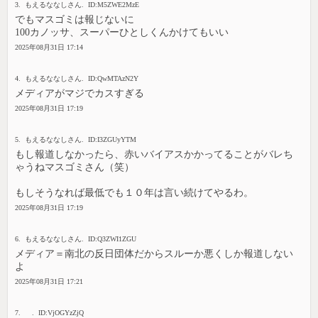
3. もえるななしさん. ID:M5ZWE2MzE
でもマスゴミは報じないに
100カノッサ、スーパーひとしくんかけてもいい
2025年08月31日 17:14
4. もえるななしさん. ID:QwMTAzN2Y
メディアがマジでカスすぎる
2025年08月31日 17:19
5. もえるななしさん. ID:I3ZGUyYTM
もし報道しなかったら、赤いバイアスかかってることがバレち
ゃうねマスゴミさん（笑）
もしそうなれば最低でも１０年は言い続けてやるわ。
2025年08月31日 17:19
6. もえるななしさん. ID:Q3ZWI1ZGU
メディア＝南北の反日団体だからスルーか悪くしか報道しない
よ
2025年08月31日 17:21
7. . ID:VjOGYzZjQ