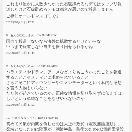
これより遥かに人数少なかった石破辞めるなデモはタップリ報
道したけど石破辞めろデモは都合が悪いので報道しません
ご存知オールドマスゴミです
2025年08月31日 17:32
8. もえるななしさん. ID:c2MGJhNDY
国内で報道しないなら海外に拡散するだけだからな
いつまで報道しない自由を振り回せられるかね
2025年08月31日 17:49
9. もえるななしさん. ID:NkMTk0MmE
バラエティやドラマ、アニメなどよりもこういったことを報道
することこそメディアに求められていること
さらにそこにアナウンサーやコメンテーターという私的な感想
を言う人物もいらない
ただ何が起きているのか、正確な情報を切り取らずに伝えてほ
しいという単純なことをなぜやらないのか
2025年08月31日 17:52
10. もえるななしさん. ID:YxYjgwMTk
初めて民衆が内閣を倒したのは大正の政変（憲政擁護運動）。
発端となったのは陸軍が「朝鮮半島」防衛のための2個師団増設