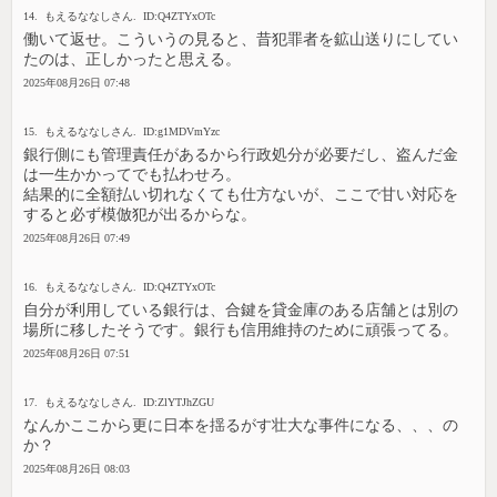
14. もえるななしさん. ID:Q4ZTYxOTc
働いて返せ。こういうの見ると、昔犯罪者を鉱山送りにしてい
たのは、正しかったと思える。
2025年08月26日 07:48
15. もえるななしさん. ID:g1MDVmYzc
銀行側にも管理責任があるから行政処分が必要だし、盗んだ金
は一生かかってでも払わせろ。
結果的に全額払い切れなくても仕方ないが、ここで甘い対応を
すると必ず模倣犯が出るからな。
2025年08月26日 07:49
16. もえるななしさん. ID:Q4ZTYxOTc
自分が利用している銀行は、合鍵を貸金庫のある店舗とは別の
場所に移したそうです。銀行も信用維持のために頑張ってる。
2025年08月26日 07:51
17. もえるななしさん. ID:ZlYTJhZGU
なんかここから更に日本を揺るがす壮大な事件になる、、、の
か？
2025年08月26日 08:03