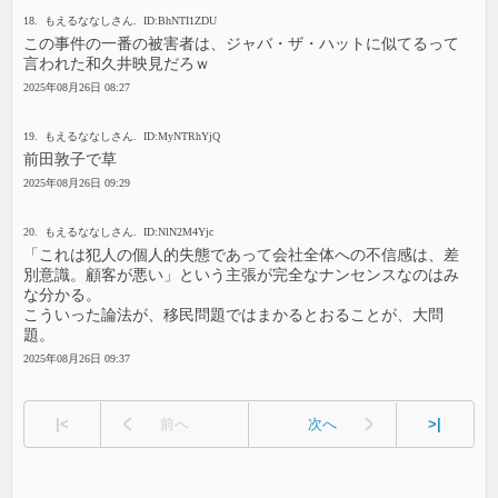
18. もえるななしさん. ID:BhNTI1ZDU
この事件の一番の被害者は、ジャバ・ザ・ハットに似てるって
言われた和久井映見だろｗ
2025年08月26日 08:27
19. もえるななしさん. ID:MyNTRhYjQ
前田敦子で草
2025年08月26日 09:29
20. もえるななしさん. ID:NlN2M4Yjc
「これは犯人の個人的失態であって会社全体への不信感は、差
別意識。顧客が悪い」という主張が完全なナンセンスなのはみ
な分かる。
こういった論法が、移民問題ではまかるとおることが、大問
題。
2025年08月26日 09:37
|<
前へ
次へ
>|