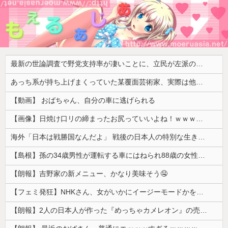
最新の世論調査で野党支持率が凄いことに、立民が左派の嫌う政策に賛同してしまった結果……
あっち系が持ち上げまくっていた某覆面芸術家、実際は他人に迷惑をかけまくりだったと証明されてしまい……
【動画】 おばちゃん、自分の車に逃げられる
【画像】日焼け口リの締まったお尻っていいよね！ｗｗｗｗｗ
海外「日本は戦勝国なんだよ」 戦後の日本人の特別な生き様に各国から称賛の声
【島根】孫の34歳男性が運転する車にはねられ88歳の女性が死亡…民家の敷地内での事故 奥出雲町
【朗報】吉野家の新メニュー、かなり美味そう🤤
【フェミ発狂】NHKさん、女がいかにイージーモードかをわかりやすく放映してしまうｗｗｗ
【朗報】2人の日本人が作った『めっちゃカメレオン』の売り上げ、１４７億円突破