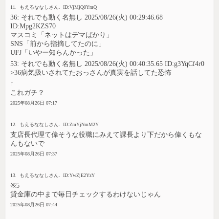
11. もえるななしさん. ID:VjMjQ0YmQ
36: それでも動く名無し 2025/08/26(火) 00:29:46.68
ID:Mpg2KZS70
マスコミ「ネットはデマばかり」
SNS「前から指摘してたのに」
UFJ「いやー知らんかった」
53: それでも動く名無し 2025/08/26(火) 00:40:35.65 ID:g3YqCf4r0
>36病気扱いされてたおっさんが真実を話してた恐怖
↑
これガチ？
2025年08月26日 07:17
12. もえるななしさん. ID:ZmYjNmM2Y
支店長代理て偉そうな役職にみえて課長より下だから偉くもな
んもないで
2025年08月26日 07:37
13. もえるななしさん. ID:YwZjE2YzY
※5
貸金庫の中まで毎日チェックするわけないじゃん
2025年08月26日 07:44