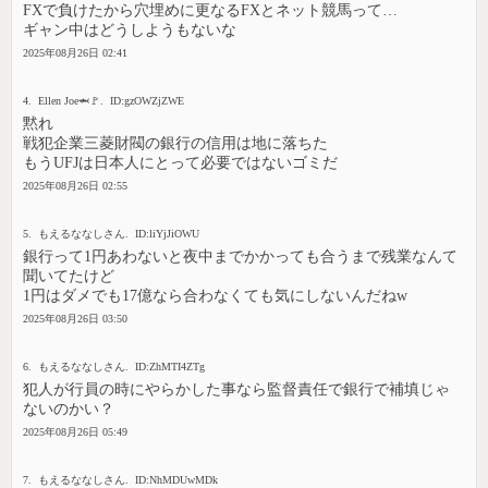
FXで負けたから穴埋めに更なるFXとネット競馬って…
ギャン中はどうしようもないな
2025年08月26日 02:41
4. Ellen Joe🦈🚩. ID:gzOWZjZWE
黙れ
戦犯企業三菱財閥の銀行の信用は地に落ちた
もうUFJは日本人にとって必要ではないゴミだ
2025年08月26日 02:55
5. もえるななしさん. ID:liYjJiOWU
銀行って1円あわないと夜中までかかっても合うまで残業なんて
聞いてたけど
1円はダメでも17億なら合わなくても気にしないんだねw
2025年08月26日 03:50
6. もえるななしさん. ID:ZhMTI4ZTg
犯人が行員の時にやらかした事なら監督責任で銀行で補填じゃ
ないのかい？
2025年08月26日 05:49
7. もえるななしさん. ID:NhMDUwMDk