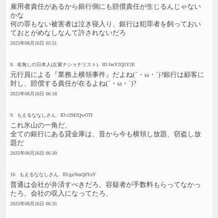
雇用者責任があるから銀行側にも賠償責任が生じるんじゃない
かな
何の罪もない被害者は泣き寝入り、銀行は犯罪者を飼っておい
ておとがめなしなんて許されないだろ
2025年08月26日 05:51
8. 名無しの日本人(左翼ナショナリスト). ID:JmY2Q5Y2E
元行員による『業務上横領事件』だよね(´・ω・`)?銀行は顧客に
対し、賠償する責任が在るよね(´・ω・`)?
2025年08月26日 06:18
9. もえるななしさん. ID:c2M2QwOTI
これ氷山の一角だ、
全ての銀行にある貸金庫は、昔から今も横領し放題、窃盗し放
題だ
2025年08月26日 06:30
10. もえるななしさん. ID:gxNmQ0YzY
普通は会社が弁済すべきだろ。容疑者が手数料もらってなかっ
たろ、会社の収入になってたろ、
2025年08月26日 06:35