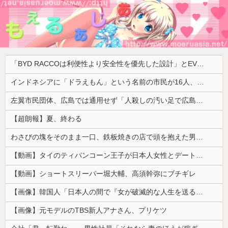
「BYD RACCOは利便性より安全性を優先した設計」とEV推進派がスカスカ構造を絶賛、これがRACCOの一番の特徴よな
インドネシアに「ドラえもん」という名前の市民が16人、「のび太」は181人
左翼市民団体、広島では通用せず「人殺しの汚い足で広島の土を踏むな！」→広島県民「お前らの方が汚いんじゃ！」「ワシらが広島県民じゃ」
【超朗報】夏、終わる
わさびの塊をそのまま一口、鉄板焼きの店で頭を抱えた男「もう時間の匂いまで嗅ぎ分けられるだろ」【海外の反応】
【動画】タイのティパンコーン王子が日本人女性とデートか？
【動画】ショートスリーパー堀大輔、高須幹弥にブチギレ
【画像】韓国人「日本人の間で『女が破滅的な人生を送るのを楽しむ陰湿な趣味』が流行っている」119万バズ
【画像】元モデルのTBS新人アナさん、プリケツ