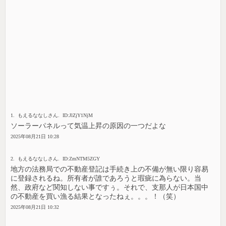
1. もえるななしさん. ID:JlZjY1NjM
ソーラーパネルって気温上昇の原因の一つだよな
2025年08月21日 10:28
2. もえるななしさん. ID:ZmNTM5ZGY
地方の法務局での不動産登記は手続き上の不備が無い限り容易
に登録されるね。所有者が誰であろうと瑕疵に為らない。当
然、政府など関知しない事ですぅ。それで、支那人が日本国中
の不動産を買い漁る結果となったねぇ。。。！（笑）
2025年08月21日 10:32