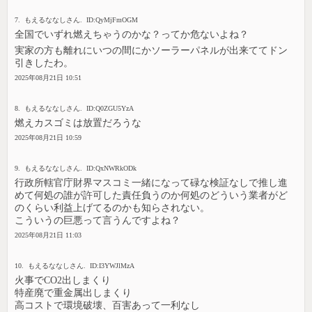
7. もえるななしさん. ID:QyMjFmOGM
全国でいずれ燃えちゃうのかな？ってか危ないよね？
実家の方も離れにいつの間にかソーラーパネルが出来ててドン
引きしたわ。
2025年08月21日 10:51
8. もえるななしさん. ID:Q0ZGU5YzA
燃えカスゴミは放置だろうな
2025年08月21日 10:59
9. もえるななしさん. ID:QxNWRkODk
行政所轄官庁財界マスコミ一緒になって碌な検証なしで推し進
めて何処の誰が許可した責任負うのか何処のどういう業者がど
のくらい利益上げてるのかも知らされない。
こういうの巨悪って言うんですよね？
2025年08月21日 11:03
10. もえるななしさん. ID:I3YWJlMzA
火事でCO2出しまくり
特産廃で重金属出しまくり
高コストで環境破壊、百害あって一利なし