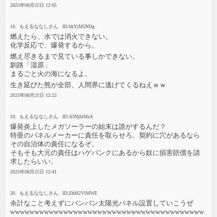
2025年08月21日 12:05
18. もえるななしさん. ID:hkYjM5NDg
燃えたら、水では消火できない。
化学反応で、爆発するから。
燃え尽きるまで見ている事しかできない。
釧路「湿原」
まるごと火の海になるよ。
生き延びた熊が全部、人間界に逃げてくるねえｗｗ
2025年08月21日 12:22
19. もえるななしさん. ID:A3NjhiMzA
爆発炎上したメガソーラーの始末は誰がするんだ？
特亜のパネルメーカーに責任を取らせろ。契約に穴があるなら
その自治体の責任になるぞ。
そもそも大元の責任はハゲバンクにあるから奴に損害賠償を請
求したらいい。
2025年08月21日 12:41
20. もえるななしさん. ID:ZhM2VlMWE
余計なこと考えずにバンバン太陽光パネル設置していこうぜ
wwwwwwwwwwwwwwwwwwwwwwwwwwwwwwwwwwwwwwww