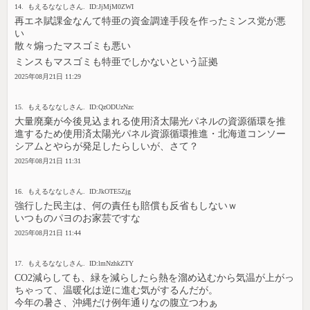
14. もえるななしさん. ID:JjMjM0ZWI
再エネ賦課金なんて特亜の資金調達手段を作ったミンス党が悪
い
散々煽ったマスゴミも悪い
ミンスもマスゴミも特亜でしかないという証拠
2025年08月21日 11:29
15. もえるななしさん. ID:QzODUzNzc
大量廃棄が今後見込まれる使用済太陽光パネルの資源循環を推
進するため使用済太陽光パネル資源循環推進・北海道コンソー
シアムとやらが発足したらしいが、さて？
2025年08月21日 11:31
16. もえるななしさん. ID:JkOTE5Zjg
強行した民主は、何の責任も賠償も反省もしないｗ
いつものパヨのお家芸ですな
2025年08月21日 11:44
17. もえるななしさん. ID:lmNzhkZTY
CO2減らしても、緑を減らしたら熱を溜め込むから気温が上がっ
ちゃって、温暖化は逆に進む気がするんだが。
今年の暑さ、沖縄だけ例年通りなの腹立つわぁ