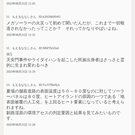
2025年08月21日 11:05
11. もえるななしさん. ID:k3N2M0NWU
メガソーラーの火災って初めて聞いたんだが、これまで一切報
道されなかったってことか？ それってかなりやばいよね。
2025年08月21日 11:23
12. もえるななしさん. ID:M0ZTk5ZmI
※5
天安門事件やライダイハンを起こした民族出身者はさっさと霊
的に生まれ変わるべき
2025年08月21日 11:26
13. もえるななしさん. ID:YwYTBkNjA
夏場の舗装道路の表面温度は５０～６０度なのに対してソーラ
ーパネルは８０度。ヒートアイランドの原因の一つである「地
表面被覆の人工化」を上回るヒート要素になっていると考えら
れますね。
釧路湿原の環境アセスの判定要因と結果を見てみたいもので
す。
2025年08月21日 11:28