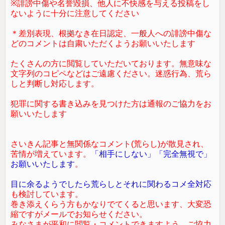
※誹謗中傷や名誉毀損、他人に不快感を与える投稿をし
ないように十分に注意してください
＊差別表現、根拠なき在日認定、一般人への誹謗中傷な
どのコメントは自粛いただくようお願いいたします
たくさんの方に閲覧していただいております。無意味な
文字列のコピペなどはご遠慮ください。迷惑行為、荒ら
しと判断し対応します。
犯罪に関する書き込みを見つけた方は通報のご協力をお
願いいたします
さいきん記事と無関係なコメント(荒らし)が散見され、
苦情が増えています。
「相手にしない」「完全無視で」
お願いいたします
。
目に余るようでしたら荒らしとそれに関わるコメ全対応
も検討しています。
巻き添えくらう方もかなりでてくると思います、大変恐
縮ですがメールでお知らせください。
みなさまが平和に閲覧・コメントできますよう、ご協力