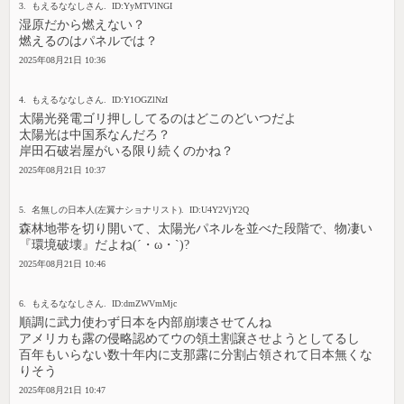
3. もえるななしさん. ID:YyMTVlNGI
湿原だから燃えない？
燃えるのはパネルでは？
2025年08月21日 10:36
4. もえるななしさん. ID:Y1OGZlNzI
太陽光発電ゴリ押ししてるのはどこのどいつだよ
太陽光は中国系なんだろ？
岸田石破岩屋がいる限り続くのかね？
2025年08月21日 10:37
5. 名無しの日本人(左翼ナショナリスト). ID:U4Y2VjY2Q
森林地帯を切り開いて、太陽光パネルを並べた段階で、物凄い
『環境破壊』だよね(´・ω・`)?
2025年08月21日 10:46
6. もえるななしさん. ID:dmZWVmMjc
順調に武力使わず日本を内部崩壊させてんね
アメリカも露の侵略認めてウの領土割譲させようとしてるし
百年もいらない数十年内に支那露に分割占領されて日本無くな
りそう
2025年08月21日 10:47