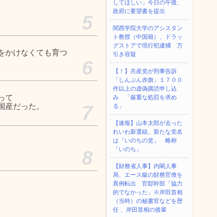
してほしい」今日の午後、
政府に要望書を提出
5
関西学院大学のアシスタン
ト教授（中国籍）、ドラッ
グストアで現行犯逮捕 万
をかけなくても育つ
引き容疑
6
【！】共産党が刑事告訴
「しんぶん赤旗」１７００
件以上の虚偽購読申し込
って
み 「厳重な処罰を求め
国産だった。
7
る」
【速報】山本太郎が去った
れいわ新選組、新たな党名
は「いのちの党」 略称
「いのち」
8
【財務省人事】内閣人事
局、エース級の財務官僚を
異例転出 官邸幹部「協力
的でなかった」※岸田首相
（当時）の秘書官などを歴
任 、岸田首相の後輩