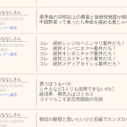
るななしさん
基準値の10倍以上の農薬と放射性物質が残
12日 14:53:34
中国野菜って食ったら寿命を縮める素じゃ
NzE
ントへ返信
るななしさん
コレ 絶対シンジローニンマリ案件だろ！
12日 14:56:08
コレ 絶対イシバニタァ〜案件だろ！
mMDQ
コレ 絶対キシダニチャア案件だろ！
ントへ返信
コレ 絶対ニカイチンモク案件だろ！
コレ 絶対メディアヨイショ案件だろ！
るななしさん
買うほうもバカ
12日 14:59:33
シナ人など1ミリも信用できないのに
hOGI
経済界、商売人はゴミカス
ントへ返信
コイツらこそ反日売国奴の元凶
るななしさん
朝日の願望と思いたいけど石破でスンズロ
12日 15:03:53
yZGM