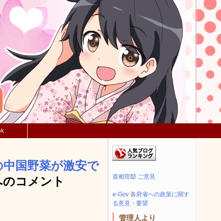
ok
の中国野菜が激安で
首相官邸 ご意見
へのコメント
e-Gov 各府省への政策に関す
る意見・要望
管理人より