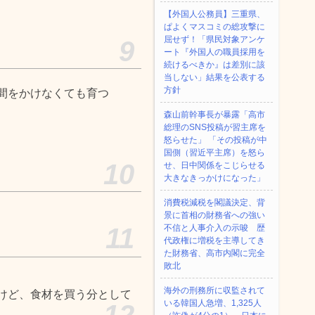
【外国人公務員】三重県、
ぱよくマスコミの総攻撃に
屈せず！「県民対象アンケ
9
ート『外国人の職員採用を
続けるべきか』は差別に該
当しない」結果を公表する
方針
間をかけなくても育つ
森山前幹事長が暴露「高市
総理のSNS投稿が習主席を
怒らせた」 「その投稿が中
国側（習近平主席）を怒ら
10
せ、日中関係をこじらせる
大きなきっかけになった」
消費税減税を閣議決定、背
景に首相の財務省への強い
11
不信と人事介入の示唆 歴
代政権に増税を主導してき
た財務省、高市内閣に完全
敗北
海外の刑務所に収監されて
けど、食材を買う分として
いる韓国人急増、1,325人
12