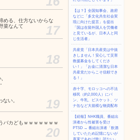
16
【は？】全国知事会、政府
などに「多文化共生社会実
諦める、仕方ないからな
現に向けた提言」を提出
野菜なんて
17
「国は在留外国人を労働者
と見ているが、日本人と同
じ生活者」
共産党「日本共産党は中抜
18
きしません！安心して災害
救援募金をしてくださ
い！」「お金に清潔な日本
共産党だからこそ信頼でき
る！」
,
・
赤十字、モロッコへの不法
移民（約2,000人）にパ
19
わない。
ン、牛乳、ビスケット、ツ
ナ缶など大規模な物資配布
【続報】NHK職員、番組出
うバカどもｗｗｗｗｗｗｗ
演者から性被害を受け
20
PTSD → 番組出演者「飲酒
していたため記憶にないが
真実であれば申し訳ない」