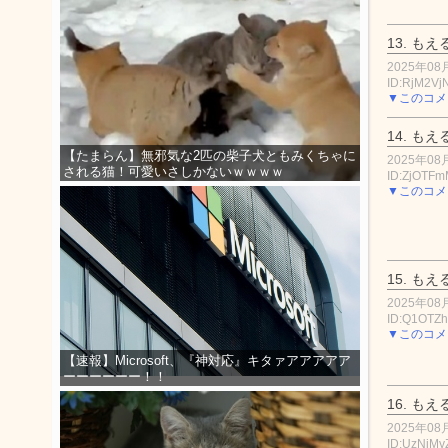
13.
もえ
2025年08月
ID:RjM2Vj
▼このコメ
14.
もえ
【たまらん】無邪気な2匹の柴子犬ともみくちゃに
2025年08月
される猫！可愛いさしかないｗｗｗｗ
ID:ZjOTF
▼このコメ
15.
もえ
2025年08月
ID:Q1OTZ
▼このコメ
【速報】Microsoft、『神対応』キタァアアアアア
ーーーーーー！！
16.
もえ
2025年08月
ID:UzNjM