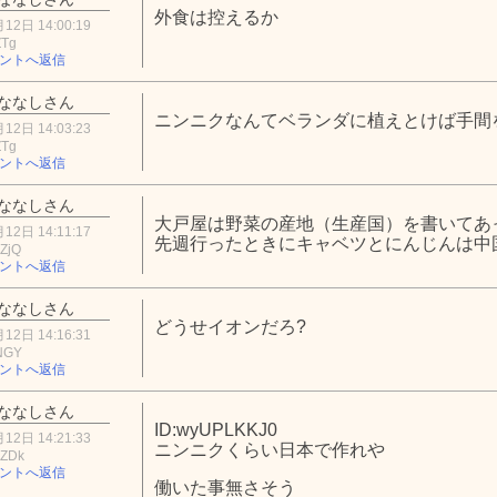
外食は控えるか
12日 14:00:19
ZTg
ントへ返信
ななしさん
ニンニクなんてベランダに植えとけば手間
12日 14:03:23
ZTg
ントへ返信
ななしさん
大戸屋は野菜の産地（生産国）を書いてあ
12日 14:11:17
先週行ったときにキャベツとにんじんは中
ZjQ
ントへ返信
ななしさん
どうせイオンだろ?
12日 14:16:31
NGY
ントへ返信
ななしさん
ID:wyUPLKKJ0
12日 14:21:33
ニンニクくらい日本で作れや
2ZDk
ントへ返信
働いた事無さそう