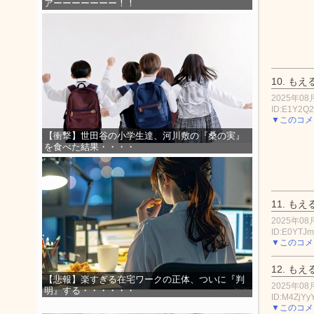
アーーーーーーー！！
10.
もえ
2025年08月
ID:E1Y2Q
▼このコメ
【衝撃】世田谷の小学生達、河川敷の『桑の実』
を食べた結果・・・・
11.
もえ
2025年08月
ID:E0YTJ
▼このコメ
12.
もえ
【悲報】楽すぎる在宅ワークの正体、ついに『判
2025年08月
明』する・・・・・・
ID:M4ZjYy
▼このコメ