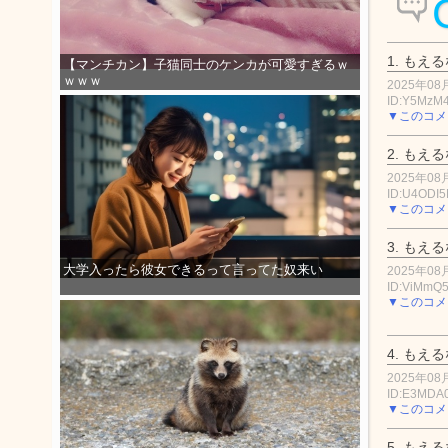
1.
もえる
【マンチカン】子猫同士のケンカが可愛すぎるｗ
ｗｗｗ
2025年08月
ID:Y5MzM
▼このコメ
2.
もえる
2025年08月
ID:U4ODI
▼このコメ
3.
もえる
大学入ったら彼女できるって言ってた奴来い
2025年08月
ID:ViMmQ5
▼このコメ
4.
もえる
2025年08月
ID:E3MDA
▼このコメ
5.
もえる