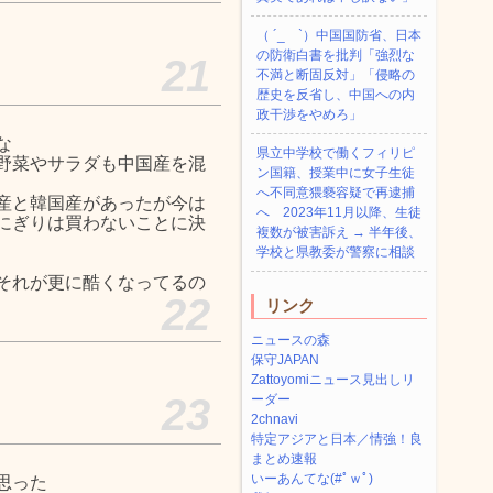
（ ´_ゝ`）中国国防省、日本
の防衛白書を批判「強烈な
21
不満と断固反対」「侵略の
歴史を反省し、中国への内
政干渉をやめろ」
らな
県立中学校で働くフィリピ
野菜やサラダも中国産を混
ン国籍、授業中に女子生徒
へ不同意猥褻容疑で再逮捕
産と韓国産があったが今は
へ 2023年11月以降、生徒
にぎりは買わないことに決
複数が被害訴え → 半年後、
学校と県教委が警察に相談
それが更に酷くなってるの
22
リンク
ニュースの森
保守JAPAN
Zattoyomiニュース見出しリ
23
ーダー
2chnavi
特定アジアと日本／情強！良
まとめ速報
いーあんてな(#ﾟｗﾟ)
思った