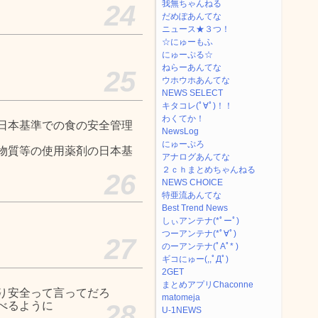
我無ちゃんねる
24
だめぽあんてな
ニュース★３つ！
☆にゅーもふ
にゅーぷる☆
ねらーあんてな
25
ウホウホあんてな
NEWS SELECT
キタコレ(ﾟ∀ﾟ)！！
わくてか！
日本基準での食の安全管理
NewsLog
にゅーぷろ
物質等の使用薬剤の日本基
アナログあんてな
２ｃｈまとめちゃんねる
26
NEWS CHOICE
特亜流あんてな
Best Trend News
しぃアンテナ(*ﾟーﾟ)
つーアンテナ(*ﾟ∀ﾟ)
27
のーアンテナ(ﾟAﾟ* )
ギコにゅー(,,ﾟДﾟ)
2GET
まとめアプリChaconne
り安全って言ってだろ
matomeja
べるように
28
U-1NEWS