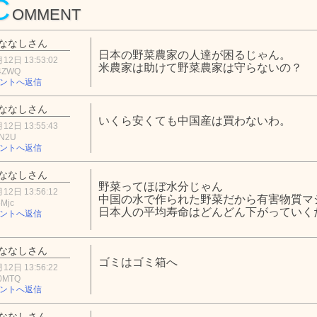
C
OMMENT
ななしさん
日本の野菜農家の人達が困るじゃん。
12日 13:53:02
米農家は助けて野菜農家は守らないの？
4ZWQ
ントへ返信
ななしさん
いくら安くても中国産は買わないわ。
12日 13:55:43
5N2U
ントへ返信
ななしさん
野菜ってほぼ水分じゃん
12日 13:56:12
中国の水で作られた野菜だから有害物質マ
Mjc
日本人の平均寿命はどんどん下がっていく
ントへ返信
ななしさん
ゴミはゴミ箱へ
12日 13:56:22
0MTQ
ントへ返信
ななしさん