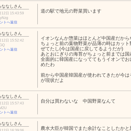
るななしさん
道の駅で地元の野菜買います
12日 15:43:59
yNzg
ントへ返信
るななしさん
イオンなんか惣菜はほとんど中国産だか
12日 15:52:42
ちょっと前の葉物野菜が品薄の時はカット
NGQ
ぜてたし(今は国産に戻してるようだが)
ントへ返信
あとおにぎりの海苔がちょっと前までは国
全面的に韓国産になっててもうイオンでお
めたわ
前から中国産韓国産が使われてきたが今は
が現状だよ
るななしさん
自分は買わないな 中国野菜なんて
12日 15:57:43
0M2U
ントへ返信
るななしさん
農水大臣が韓国でまた余計なことしたかと
12日 16:39:06