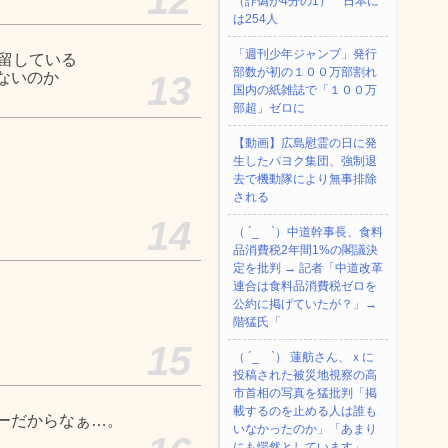
（詐偽が4分の1） 日本に
は254人
「週刊少年ジャンプ」発行
留している
部数が初の１００万部割れ
ないのか
13
国内の紙雑誌で「１００万
部超」ゼロに
【動画】広島慰霊の日に発
生したパヨク集団、強制退
去で機動隊により無事排除
される
14
（ ´_ゝ`）中道幹事長、食料
品消費税2年間1%の閣議決
定を批判 → 記者「中道改革
連合は食料品消費税ゼロを
公約に掲げていたが？」→
階猛氏「
15
（ ´_ゝ`） 蓮舫さん、ｘに
投稿された被災地視察の高
市首相の写真を猛批判「掲
載するのを止める人は誰も
ーだからなぁ…。
いなかったのか」「あまり
にも愕然としています」