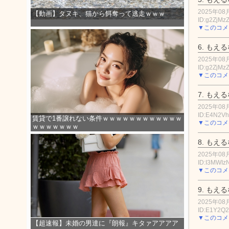
2025年08月
【動画】タヌキ、猫から餌奪って逃走ｗｗｗ
ID:g2ZjMz
▼このコメ
6.
もえる
2025年08月
ID:g2ZjMz
▼このコメ
7.
もえる
2025年08月
ID:E4N2Vh
賃貸で1番譲れない条件ｗｗｗｗｗｗｗｗｗｗｗｗ
▼このコメ
ｗｗｗｗｗｗｗ
8.
もえる
2025年08月
ID:I3MWIz
▼このコメ
9.
もえる
2025年08月
ID:E1Y2Q
▼このコメ
【超速報】未婚の男達に『朗報』キタァアアアア