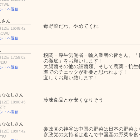
zYWE
ントへ返信
しさん
毒野菜だわ、やめてくれ
12日 16:48:42
BmOWU
ントへ返信
し
税関・厚生労働省・輸入業者の皆さん、「
12日 17:58:02
の徹底」をお願いします！
kNzU
大腸菌その他の細菌類、そして農薬・抗生
ントへ返信
準でのチェックが肝要と思われます！
宜しくお願い致します！
るななしさん
冷凍食品とか安くなりそう
12日 18:00:45
ZTc
ントへ返信
るななしさん
参政党の神谷は中国の野菜は日本の野菜よ
12日 18:07:42
参政党の支持者は進んで中国産の野菜を食
YjQ