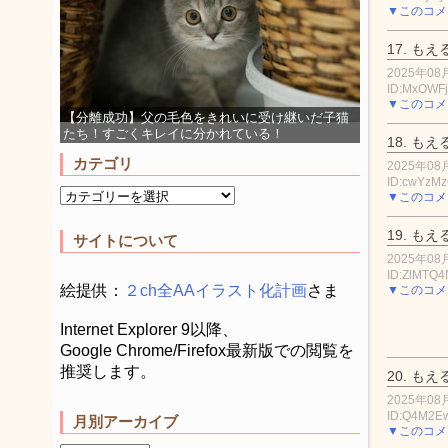
▼このコメ
17.
もえ
2025年08月
ID:MxOWF
▼このコメ
【分離成功】父の毛色をきれいに受け継いだ子猫
たち！すごくキレイに分かれている！
18.
もえ
カテゴリ
2025年08月
ID:cwYzM
▼このコメ
19.
もえ
サイトについて
2025年08月
ID:ZlMTQ4
絵提供：
２ch全AAイラスト化計画
さま
▼このコメ
Internet Explorer 9以降、
Google Chrome/Firefox最新版での閲覧を
推奨します。
20.
もえ
2025年08月
ID:Q4M2E
月別アーカイブ
▼このコメ