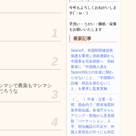
今年もよろしくおねがいしま
す(´・ω・`)
手洗い・うがい・睡眠・栄養
1
もお願いいたします
最新記事
SpaceX、米国防関連技術
保護を重視し供給連鎖から
2
中国系を完全排除へ 供給
業者に「中国籍人員を
SpaceX向けの生産に関わ
らせないこと」「中国製の
設備・部品を使わないこ
シマシで農薬もマシマシ
と」を要求し監査実施
3
だろうな
（ ´_ゝ`）中道・立憲・公
明、国会内で「熊本地震対
策本部会議」各省庁からヒ
アリング・現地から意見聴
4
取「パーティション、人
手、宿泊施設の不足や、外
国人実習生の方々にも対応