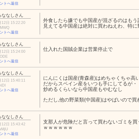
ントへ返信
るななしさん
外食したら嫌でも中国産が混ざるのはもう
12日 15:22:20
見えてる中国産は絶対に買わねえわ、特に
jMWQ
ントへ返信
るななしさん
仕入れた国賊企業は営業停止で
12日 15:24:00
zODE
ントへ返信
るななしさん
にんにくは国産(青森産)はめちゃくちゃ高い
12日 15:40:11
だからスペイン産をいつも手にしてるが・
NDI
炒めるくらいなら中国産もやむなし
ントへ返信
ただし,他の野菜類(中国産)はやばいので買
るななしさん
支那人が危険だと言って買わないゴミを買
12日 15:43:42
ｗｗｗｗｗｗ
wMjU
ントへ返信