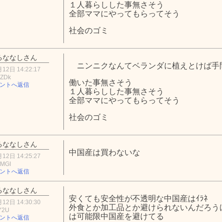
１人暮らしした事無さそう
全部ママにやってもらってそう
社会のゴミ
るななしさん
ニンニクなんてベランダに植えとけば手
12日 14:22:17
2ZDk
働いた事無さそう
ントへ返信
１人暮らしした事無さそう
全部ママにやってもらってそう
社会のゴミ
るななしさん
中国産は買わないな
12日 14:25:27
mMGI
ントへ返信
るななしさん
安くても安全性が不透明な中国産はｲﾗﾈ
12日 14:30:30
外食とか加工品とか避けられないんだろう
Y2U
は可能限中国産を避けてる
ントへ返信