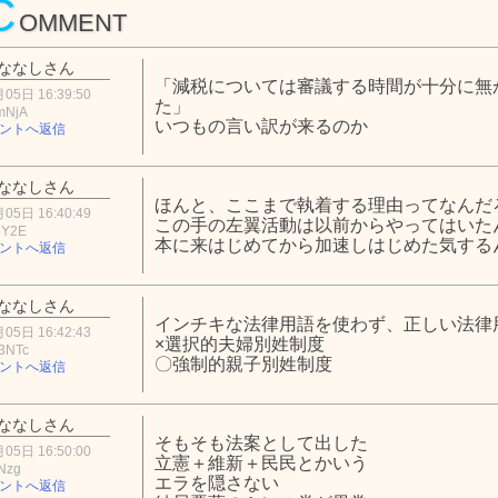
C
OMMENT
ななしさん
「減税については審議する時間が十分に無
05日 16:39:50
た」
mNjA
いつもの言い訳が来るのか
ントへ返信
ななしさん
ほんと、ここまで執着する理由ってなんだ
05日 16:40:49
この手の左翼活動は以前からやってはいた
5Y2E
本に来はじめてから加速しはじめた気する
ントへ返信
ななしさん
インチキな法律用語を使わず、正しい法律
05日 16:42:43
×選択的夫婦別姓制度
3NTc
〇強制的親子別姓制度
ントへ返信
ななしさん
そもそも法案として出した
05日 16:50:00
立憲＋維新＋民民とかいう
Nzg
エラを隠さない
ントへ返信