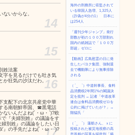
海外の刑務所に収監されて
いる韓国人急増、1,325人
いないからな。
（詐偽が4分の1） 日本に
14
は254人
「週刊少年ジャンプ」発行
部数が初の１００万部割れ
国内の紙雑誌で「１００万
15
部超」ゼロに
【動画】広島慰霊の日に発
生したパヨク集団、強制退
別姓法案
去で機動隊により無事排除
文字を見るだけでも吐き気
される
16
とか狂気の沙汰だわ。
（ ´_ゝ`）中道幹事長、食料
品消費税2年間1%の閣議決
定を批判 → 記者「中道改革
陛下支配下の北京共産党中華
連合は食料品消費税ゼロを
する南朝鮮帝国、☎黒電話
公約に掲げていたが？」→
いんだよね(´・ω・`)?欧
階猛氏「
日本で『夫婦別姓』の議論をす
『夫婦別姓』の議論をしたい日
（ ´_ゝ`） 蓮舫さん、ｘに
17
の手先だよね(´・ω・`)?
投稿された被災地視察の高
市首相の写真を猛批判「掲