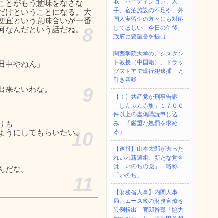
取「パーティション、人
ことがもう意味をなさな
手、宿泊施設の不足や、外
だけということになる。大
国人実習生の方々にも対応
便宜という意味合いが一番
8
してほしい」今日の午後、
何なんだという話だね。
政府に要望書を提出
関西学院大学のアシスタン
ト教授（中国籍）、ドラッ
田中やねん」
グストアで現行犯逮捕 万
引き容疑
9
出来ないわな。
【！】共産党が刑事告訴
「しんぶん赤旗」１７００
件以上の虚偽購読申し込
りも
み 「厳重な処罰を求め
ようにしてもらいたい。
10
る」
【速報】山本太郎が去った
れいわ新選組、新たな党名
は「いのちの党」 略称
んだな。
「いのち」
11
【財務省人事】内閣人事
局、エース級の財務官僚を
異例転出 官邸幹部「協力