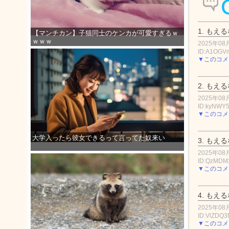
1.
もえる
【マンチカン】子猫同士のケンカが可愛すぎるｗ
ｗｗｗ
2025年08月
ID:A1OGV
▼このコメ
2.
もえる
2025年08月
ID:kyNWY
▼このコメ
大学入ったら彼女できるって言ってた奴来い
3.
もえる
2025年08月
ID:QzMDM
▼このコメ
4.
もえる
2025年08月
ID:VlZDQ3
▼このコメ