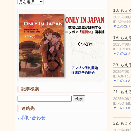
18.
もえ
2025年08月
ID:A2YmN
▼このコメ
19.
もえ
2025年08月
ID:Q0ZDk
▼このコメ
20.
もえ
2025年08月
ID:A3NTg
▼このコメ
記事検索
21.
もえ
2025年08月
ID:k5OThl
▼このコメ
連絡先
お問い合わせ
22.
もえ
2025年08月