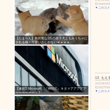
ID:IxNmV
▼このコメ
【たまらん】無邪気な2匹の柴子犬ともみくちゃに
される猫！可愛いさしかないｗｗｗｗ
13.
もえ
2025年08月
ID:k5OThl
【速報】Microsoft、『神対応』キタァアアアアア
▼このコメ
ーーーーーー！！