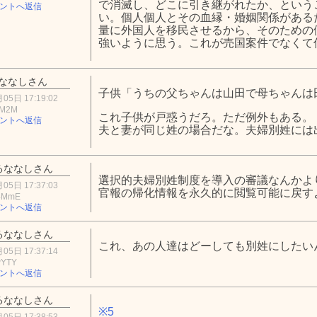
で消滅し、どこに引き継がれたか、という
ントへ返信
い。個人個人とその血縁・婚姻関係がある
量に外国人を移民させるから、そのための
強いように思う。これが売国案件でなくて
ななしさん
子供「うちの父ちゃんは山田で母ちゃんは
05日 17:19:02
hM2M
これ子供が戸惑うだろ。ただ例外もある。
ントへ返信
夫と妻が同じ姓の場合だな。夫婦別姓には
るななしさん
選択的夫婦別姓制度を導入の審議なんかよ
05日 17:37:03
官報の帰化情報を永久的に閲覧可能に戻す
4MmE
ントへ返信
るななしさん
これ、あの人達はどーしても別姓にしたい
05日 17:37:14
wYTY
ントへ返信
るななしさん
※5
05日 17:38:53