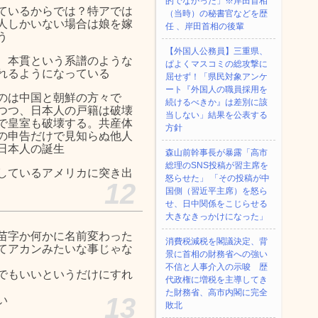
的でなかった」※岸田首相
ているからでは？特アでは
（当時）の秘書官などを歴
人しかいない場合は娘を嫁
任 、岸田首相の後輩
う
【外国人公務員】三重県、
、本貫という系譜のような
ぱよくマスコミの総攻撃に
れるようになっている
屈せず！「県民対象アンケ
ート『外国人の職員採用を
のは中国と朝鮮の方々で
続けるべきか』は差別に該
つつ、日本人の戸籍は破壊
当しない」結果を公表する
で皇室も破壊する。共産体
方針
の申告だけで見知らぬ他人
日本人の誕生
森山前幹事長が暴露「高市
総理のSNS投稿が習主席を
しているアメリカに突き出
怒らせた」 「その投稿が中
12
国側（習近平主席）を怒ら
せ、日中関係をこじらせる
大きなきっかけになった」
苗字か何かに名前変わった
消費税減税を閣議決定、背
てアカンみたいな事じゃな
景に首相の財務省への強い
不信と人事介入の示唆 歴
でもいいというだけにすれ
代政権に増税を主導してき
た財務省、高市内閣に完全
13
い
敗北