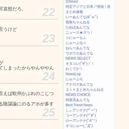
2chnavi
特定アジアと日本／情強！良
22
可哀想だろ。
まとめ速報
いーあんてな(#ﾟｗﾟ)
我無ちゃんねる
だめぽあんてな
言うけど
ニュース★３つ！
23
☆にゅーもふ
にゅーぷる☆
ねらーあんてな
ウホウホあんてな
NEWS SELECT
が
キタコレ(ﾟ∀ﾟ)！！
てしまったからやんややん
わくてか！
24
NewsLog
にゅーぷろ
アナログあんてな
２ｃｈまとめちゃんねる
言えば欧州かぶれのこじつ
NEWS CHOICE
特亜流あんてな
る陰謀論にのるアホが多す
Best Trend News
25
しぃアンテナ(*ﾟーﾟ)
つーアンテナ(*ﾟ∀ﾟ)
のーアンテナ(ﾟAﾟ* )
ギコにゅー(,,ﾟДﾟ)