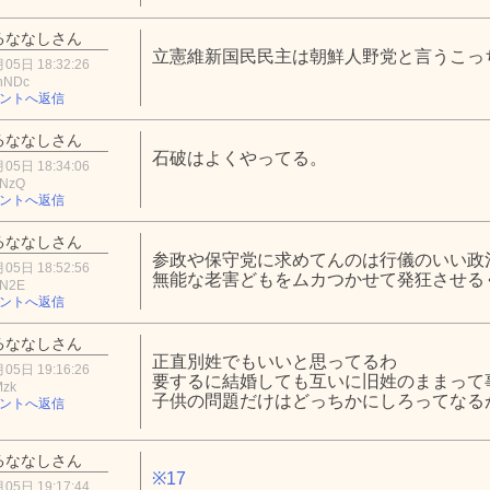
るななしさん
立憲維新国民民主は朝鮮人野党と言うこっ
05日 18:32:26
hNDc
ントへ返信
るななしさん
石破はよくやってる。
05日 18:34:06
4NzQ
ントへ返信
るななしさん
参政や保守党に求めてんのは行儀のいい政
05日 18:52:56
無能な老害どもをムカつかせて発狂させる
3N2E
ントへ返信
るななしさん
正直別姓でもいいと思ってるわ
05日 19:16:26
要するに結婚しても互いに旧姓のままって
Mzk
子供の問題だけはどっちかにしろってなる
ントへ返信
るななしさん
※17
05日 19:17:44