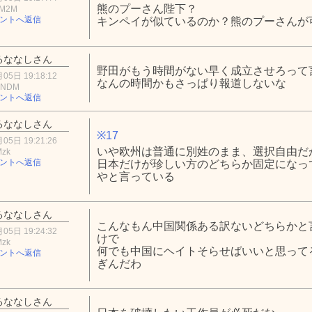
熊のプーさん陛下？
hM2M
ントへ返信
キンペイが似ているのか？熊のプーさんが
るななしさん
野田がもう時間がない早く成立させろって
05日 19:18:12
なんの時間かもさっぱり報道しないな
1NDM
ントへ返信
るななしさん
※17
05日 19:21:26
いや欧州は普通に別姓のまま、選択自由だ
Mzk
ントへ返信
日本だけが珍しい方のどちらか固定になっ
やと言っている
るななしさん
こんなもん中国関係ある訳ないどちらかと
05日 19:24:32
けで
Mzk
何でも中国にヘイトそらせばいいと思って
ントへ返信
ぎんだわ
るななしさん