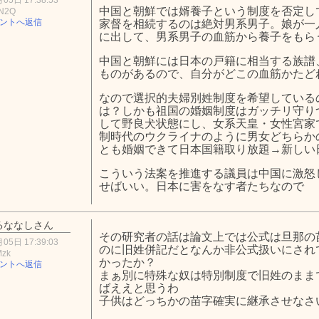
中国と朝鮮では婿養子という制度を否定し
hN2Q
ントへ返信
家督を相続するのは絶対男系男子。娘が一
に出して、男系男子の血筋から養子をもら
中国と朝鮮には日本の戸籍に相当する族譜
ものがあるので、自分がどこの血筋かたど
なので選択的夫婦別姓制度を希望している
は？しかも祖国の婚姻制度はガッチリ守り
して野良犬状態にし、女系天皇・女性宮家
制時代のウクライナのように男女どちらか
とも婚姻できて日本国籍取り放題→新しい
こういう法案を推進する議員は中国に激怒
せばいい。日本に害をなす者たちなので
るななしさん
その研究者の話は論文上では公式は旦那の
05日 17:39:03
のに旧姓併記だとなんか非公式扱いにされ
Mzk
かったか？
ントへ返信
まぁ別に特殊な奴は特別制度で旧姓のまま
ばええと思うわ
子供はどっちかの苗字確実に継承させなさ