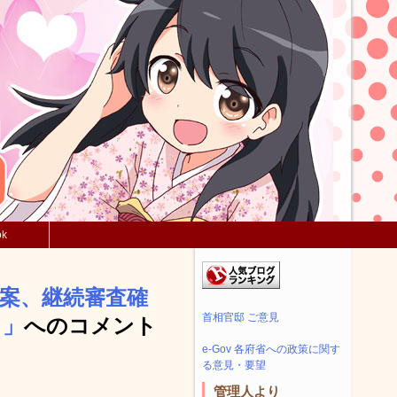
ok
案、継続審査確
首相官邸 ご意見
き」
へのコメント
e-Gov 各府省への政策に関す
る意見・要望
管理人より