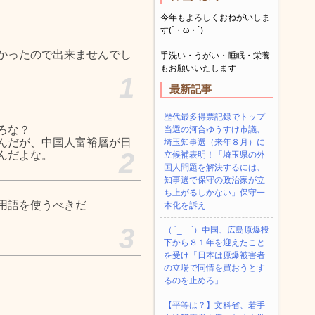
今年もよろしくおねがいしま
す(´・ω・`)
かったので出来ませんでし
手洗い・うがい・睡眠・栄養
もお願いいたします
1
最新記事
歴代最多得票記録でトップ
ろな？
当選の河合ゆうすけ市議、
んだが、中国人富裕層が日
埼玉知事選（来年８月）に
2
んだよな。
立候補表明！「埼玉県の外
国人問題を解決するには、
知事選で保守の政治家が立
ち上がるしかない」保守一
用語を使うべきだ
本化を訴え
3
（ ´_ゝ`）中国、広島原爆投
下から８１年を迎えたこと
を受け「日本は原爆被害者
の立場で同情を買おうとす
るのを止めろ」
【平等は？】文科省、若手