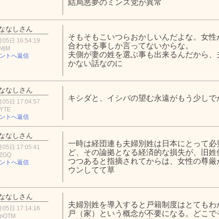
結局悪夢のミンス党が異常
ななしさん
そもそもこいつらおかしいんだよな。女性
05日 16:54:19
合わせる事しか言ってないからな。
kMjM
夫側が妻の姓を選ぶ事も出来るんだから、
ントへ返信
かない話なのに
ななしさん
キシダと、イシバの望む永遠がもう少しで
05日 17:04:57
2YTE
ントへ返信
ななしさん
一時は経団連も夫婦別姓は日本にとって必
05日 17:05:41
ど、その論拠となる経済的な損失が、旧姓
5ZGQ
つつあると指摘されてからは、女性の尊厳
ントへ返信
ウンしてて草
ななしさん
夫婦別姓を導入すると戸籍制度はとてもわ
05日 17:14:16
戸（家）という概念が不要になる。どこで
FmOTM