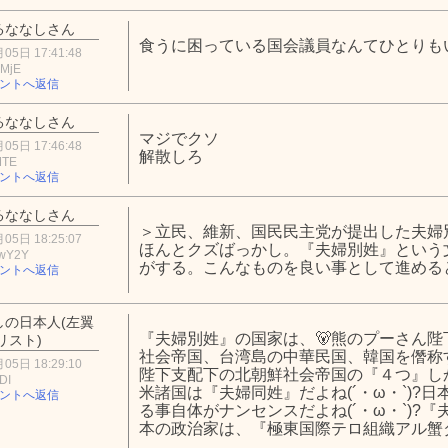
るななしさん
食うに困っている国会議員なんてひとりも
05日 17:41:48
2MjE
ントへ返信
るななしさん
マジでクソ
05日 17:46:48
解散しろ
MTE
ントへ返信
るななしさん
＞立民、維新、国民民主党が提出した夫婦
05日 18:25:07
ほんとクズばっかし。『夫婦別姓』という
wY2Y
がする。こんなものを良い事として進める
ントへ返信
しの日本人(左翼
『夫婦別姓』の国家は、🐻熊のプーさん
リスト)
社会帝国、台湾島の中華民国、韓国を僭称
05日 18:29:10
陛下支配下の北朝鮮社会帝国の『４つ』しかな
DI
米諸国は『夫婦同姓』だよね(´・ω・`)?
ントへ返信
る事自体がナンセンスだよね(´・ω・`)?
本の政治家は、『極東国際テロ組織アル蟹ダ』