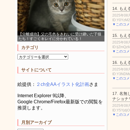
14.
もえ
2025年08月
ID:Y0YzM
▼このコメ
【分離成功】父の毛色をきれいに受け継いだ子猫
15.
もえ
たち！すごくキレイに分かれている！
2025年08月
ID:ljZmQz
カテゴリ
▼このコメ
16.
もえ
2025年08月
サイトについて
ID:Y3NDM
▼このコメ
絵提供：
２ch全AAイラスト化計画
さま
17.
名無
Internet Explorer 9以降、
ナショナ
Google Chrome/Firefox最新版での閲覧を
2025年08月
推奨します。
ID:Y5YjdjO
▼このコメ
月別アーカイブ