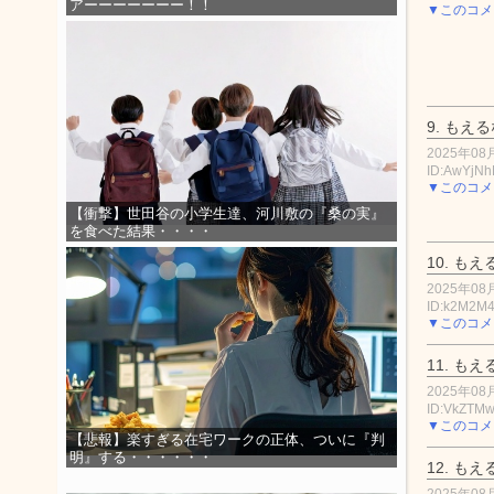
アーーーーーーー！！
▼このコメ
9.
もえる
2025年08月
ID:AwYjN
▼このコメ
【衝撃】世田谷の小学生達、河川敷の『桑の実』
を食べた結果・・・・
10.
もえ
2025年08月
ID:k2M2M
▼このコメ
11.
もえ
2025年08月
ID:VkZTM
▼このコメ
【悲報】楽すぎる在宅ワークの正体、ついに『判
明』する・・・・・・
12.
もえ
2025年08月