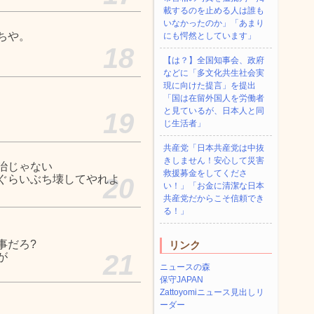
載するのを止める人は誰も
いなかったのか」「あまり
ちや。
にも愕然としています」
18
【は？】全国知事会、政府
などに「多文化共生社会実
現に向けた提言」を提出
「国は在留外国人を労働者
と見ているが、日本人と同
19
じ生活者」
共産党「日本共産党は中抜
きしません！安心して災害
治じゃない
救援募金をしてくださ
ぐらいぶち壊してやれよ
20
い！」「お金に清潔な日本
共産党だからこそ信頼でき
る！」
事だろ?
リンク
21
が
ニュースの森
保守JAPAN
Zattoyomiニュース見出しリ
ーダー