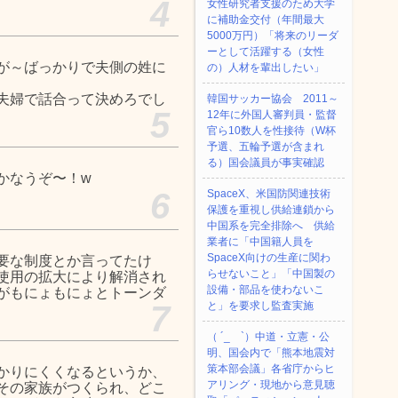
4
女性研究者支援のため大学
に補助金交付（年間最大
5000万円）「将来のリーダ
ーとして活躍する（女性
が～ばっかりで夫側の姓に
の）人材を輩出したい」
夫婦で話合って決めろでし
韓国サッカー協会 2011～
5
12年に外国人審判員・監督
官ら10数人を性接待（W杯
予選、五輪予選が含まれ
る）国会議員が事実確認
かなうぞ〜！w
6
SpaceX、米国防関連技術
保護を重視し供給連鎖から
中国系を完全排除へ 供給
業者に「中国籍人員を
SpaceX向けの生産に関わ
要な制度とか言ってたけ
らせないこと」「中国製の
使用の拡大により解消され
設備・部品を使わないこ
がもにょもにょとトーンダ
7
と」を要求し監査実施
（ ´_ゝ`）中道・立憲・公
明、国会内で「熊本地震対
策本部会議」各省庁からヒ
かりにくくなるというか、
アリング・現地から意見聴
その家族がつくられ、どこ