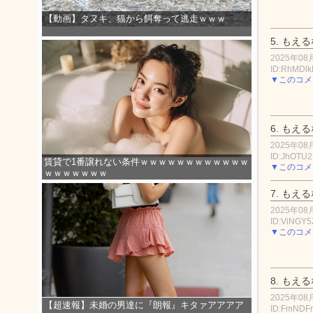
【動画】タヌキ、猫から餌奪って逃走ｗｗｗ
5.
もえる
2025年08月
ID:RhMDl
▼このコメ
6.
もえる
2025年08月
ID:JhOTU
賃貸で1番譲れない条件ｗｗｗｗｗｗｗｗｗｗｗｗ
▼このコメ
ｗｗｗｗｗｗｗ
7.
もえる
2025年08月
ID:ViNGY
▼このコメ
8.
もえる
2025年08月
【超速報】未婚の男達に『朗報』キタァアアアア
ID:FmND