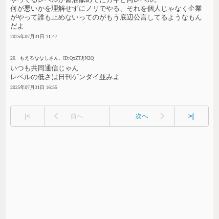
何が悪いかを理解せずにノリでやる、それを個人じゃなく企業
がやって誰も止めないってのがもう底辺公言してるようなもん
だよ
2025年07月31日 11:47
20. もえるななしさん. ID:QxZTJjN2Q
いつも共同通信じゃん
レベルの低さは日刊ゲンダイ並みよ
2025年07月31日 16:55
|<
前へ
次へ
>|