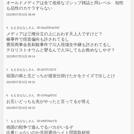
オールドメディアは全て低俗なゴシップ雑誌と同レベル 知性
も品性のカケラすらない
2025年07月31日 08:49
4. もえるななしさん. ID:NmZDFmOWI
メディアは三権分立の上におわす天上人ですけど？
椿事件で捏造偏向も許されてるし
豊田商事会長刺殺事件で32人現場生中継も許されてるし
テロリストオウムと攣るんで人56してもお咎めなしやぞ？
2025年07月31日 09:14
5. もえるななしさん. ID:JjOTU5ZGY
祖国の南と北どっちが侵攻仕掛けたかをクイズで出しとけ
2025年07月31日 09:26
6. もえるななしさん. ID:A3Nzg0ZGU
お互いどっちも先がやったと言ってるが答え
2025年07月31日 09:29
7. もえるななしさん. ID:I4MTNmYTc
他国の戦争で遊んでるバカがいるぞ
出番じゃないのか共同通信ヘイト問題取材班