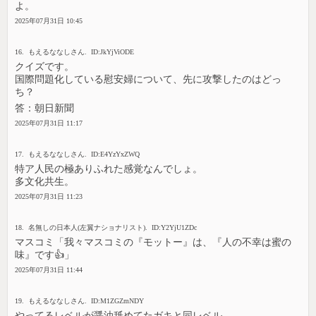
よ。
2025年07月31日 10:45
16. もえるななしさん. ID:JkYjViODE
クイズです。
国際問題化している慰安婦について、先に攻撃したのはどっ
ち？
答：朝日新聞
2025年07月31日 11:17
17. もえるななしさん. ID:E4YzYxZWQ
特ア人民の極ありふれた感覚なんでしょ。
多文化共生。
2025年07月31日 11:23
18. 名無しの日本人(左翼ナショナリスト). ID:Y2YjU1ZDc
マスコミ「我々マスコミの『モットー』は、『人の不幸は蜜の
味』です👍」
2025年07月31日 11:44
19. もえるななしさん. ID:M1ZGZmNDY
やってるレベルが醤油舐めてたガキと同レベル。