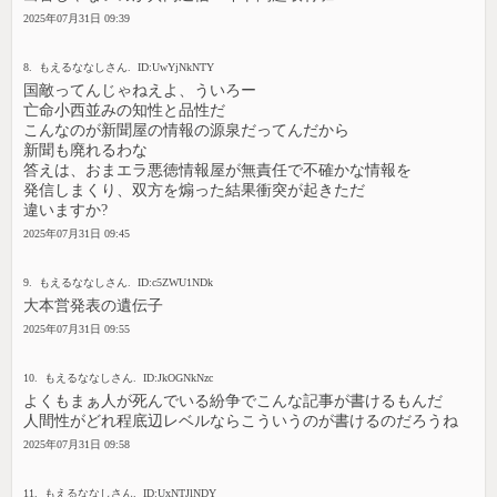
2025年07月31日 09:39
8. もえるななしさん. ID:UwYjNkNTY
国敵ってんじゃねえよ、ういろー
亡命小西並みの知性と品性だ
こんなのが新聞屋の情報の源泉だってんだから
新聞も廃れるわな
答えは、おまエラ悪徳情報屋が無責任で不確かな情報を
発信しまくり、双方を煽った結果衝突が起きただ
違いますか?
2025年07月31日 09:45
9. もえるななしさん. ID:c5ZWU1NDk
大本営発表の遺伝子
2025年07月31日 09:55
10. もえるななしさん. ID:JkOGNkNzc
よくもまぁ人が死んでいる紛争でこんな記事が書けるもんだ
人間性がどれ程底辺レベルならこういうのが書けるのだろうね
2025年07月31日 09:58
11. もえるななしさん. ID:UxNTJlNDY