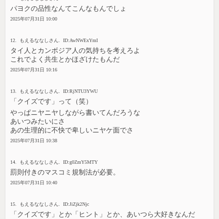
パヨクの品性なんてこんなもんでしょ
2025年07月31日 10:00
12. もえるななしさん. ID:AwNWExYmI
タイ人とカンボジア人の気持ちを考えろよ
これでよく共生とかほざけたもんだ
2025年07月31日 10:16
13. もえるななしさん. ID:RjNTU3YWU
「クイズです」って（笑）
やっぱニヤニヤしながら書いてんだろうな
あいつみたいにさ
あの生理的に不快で卑しいニヤケ面でさ
2025年07月31日 10:38
14. もえるななしさん. ID:g0ZmY5MTY
罰則付きのマスコミ規制法が必要。
2025年07月31日 10:40
15. もえるななしさん. ID:JiZjk2Njc
「クイズです」とか「ヒント」とか、あいつら大好きなんだ