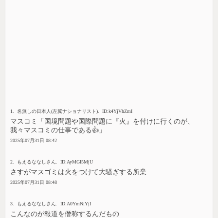
1. 名無しの日本人(左翼ナショナリスト). ID:k4YjVhZmI
マスコミ「国境問題や国際問題に『火』を付けに行くのが、
我々マスコミの仕事である👍」
2025年07月31日 08:42
2. もえるななしさん. ID:AyMGI5MjU
さすがマスゴミは火をつけて大騒ぎする所業
2025年07月31日 08:48
3. もえるななしさん. ID:A0YmNiYjI
こんなのが報道を僭称するんだもの