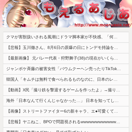
クマが害獣扱いされる風潮にドラマ脚本家が不快感、「何度もクマに会ったことがあるけど全然怖くなかった」と主張しており……
【悲報】玉川徹さん、8月6日の原爆の日にトンデモ持論を展開し物議… → ネット「それ、今日言うことなのか…？」ｗｗｗｗｗｗｗｗｗｗｗｗｗ
【最新画像】 元バレー代表・狩野舞子(38)の現在がいくらなんでも即ハボすぎる！
ジャンポケ斉藤の被害女性「バウムクーヘン売ったりTikTokライブしててムカついたから示談しなかった」
韓国人「キムチは無料で食べられるものなのに、日本のレストランで注文したら何とお金を取ろうとしてきたんです」
【動画】X民「撮り鉄を撃退するゲームを作ったよ」→撮り鉄「！？！！？？」ｼｭﾎﾟﾎﾟﾎﾟﾎﾟ
海外「日本なんて行くんじゃなかった…」 日本を知ってしまったディズニー信者、帰国後『本家』に失望する事態に
【画像】ストリートファイター6の新キャラ、エ●可愛くてメロメロになるプレイヤーが続出ｗｗｗｗｗ
【悲報】ヤニねこ、BPOで問題視されるwwwwwwwwwwwwwwwwwwwwwwww