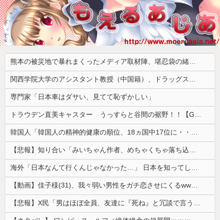
熊本の被災地で暴れまくったメディア取材陣、堪忍袋の緒が切れた地元住民が苦情を寄せまくった結果……
関西学院大学のアシスタント教授（中国籍）、ドラッグストアで現行犯逮捕 万引き容疑
専門家「日本車はダサい、見てて恥ずかしい」
トラウデン直美キャスター うっすらと谷間の裾野！！【GIF動画あり】
韓国人「韓国人の精神的健康の順位、18ヵ国中17位に・・・」→「日本に勝った！！！！！」
【悲報】知り合い「みいちゃん作者、めちゃくちゃ落ち込んでる。以前みいちゃんへの深い愛を語ってくれた」
海外「日本なんて行くんじゃなかった…」 日本を知ってしまったディズニー信者、帰国後『本家』に失望する事態に
【動画】佳子様(31)、我々弱い男性をガチ恋させにくるwwwwwww 【Pickup05164714】
【悲報】X民「男はほぼ全員、友達に『死ね』と冗談で言うことがある」←これマジ？ｗｗｗｗ