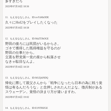
多すぎだろ
2025年07月16日 18:56
11. もえるななしさん. ID:cwYzMzODE
久々にHoI2をプレイしたくなった
2025年07月16日 18:58
12. もえるななしさん. ID:MzZTJhOGE
野田の後ろには民団がいるからさ。
ゴネて獲得した既得権益を守るのが
野田の仕事だから。
立憲を野党第一党の座から転落させ
なきゃ駄目なんよ。
2025年07月16日 18:59
13. もえるななしさん. ID:M1ZjhlNDQ
帰化に際して親父さんから「戦争になったら日本の為に戦う覚
悟は有るんだろうな」と念押しされたんだよな。徴兵制がある
スウェーデン。覚悟の決まり方が違いますわ。
2025年07月16日 19:02
14. もえるななしさん. ID:E1NTI0ZGE