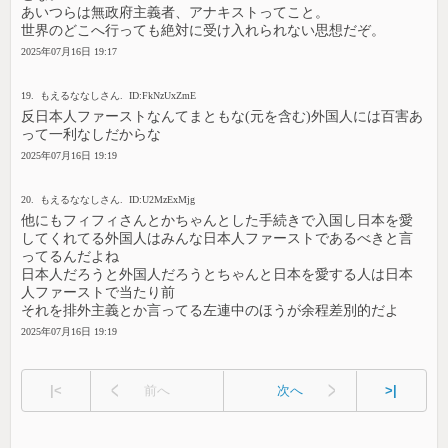
あいつらは無政府主義者、アナキストってこと。
世界のどこへ行っても絶対に受け入れられない思想だぞ。
2025年07月16日 19:17
19. もえるななしさん. ID:FkNzUxZmE
反日本人ファーストなんてまともな(元を含む)外国人には百害あ
って一利なしだからな
2025年07月16日 19:19
20. もえるななしさん. ID:U2MzExMjg
他にもフィフィさんとかちゃんとした手続きで入国し日本を愛
してくれてる外国人はみんな日本人ファーストであるべきと言
ってるんだよね
日本人だろうと外国人だろうとちゃんと日本を愛する人は日本
人ファーストで当たり前
それを排外主義とか言ってる左連中のほうが余程差別的だよ
2025年07月16日 19:19
|<
前へ
次へ
>|