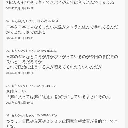
別にいいけどそう言ってスパイや反社は入り込んでくるよね
2025年07月16日 19:05
15. もえるななしさん. ID:VmYjZhOWM
日本を日本じゃなくしたい人達がスクラム組んで暴れてるんだ
から当たり前ではある
2025年07月16日 19:09
16. もえるななしさん. ID:MyYmI0MWI
日本のダメなところが浮かび上がっているのが今回の参院選の
良いところだろうか
これで政治に注目する人が増えてくれたらいいんだが
2025年07月16日 19:10
17. もえるななしさん. ID:IyYmRlYTU
素晴らしい,
「郷に入っては郷に従え」を実行にしているまさにその人。
2025年07月16日 19:15
18. もえるななしさん. ID:Q0NzMwZDg
つまり、自民や立憲やミンミンは国家主権放棄が目的だってこ
とな。