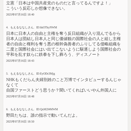
立憲「日本は中国共産党のものだと言ってるんですよ！」
こういう反応しか想像できない。
2025年07月16日 18:40
4. もえるななしさん. ID:hkOTkyNWM
日本に日本人の自由と主権を奪う反日組織が入り混んでるから
日本人は団結し日本人と同じ価値観の国際社会の人と組し主権
者の自由と権利を奪う悪の根幹偽善者のふりしてる侵略組織を
二度と国際社会にはい出てこないように駆逐しよう国際社会の
平和を乱す奴らに鉄拳を下し葬ろう、ディスノート
2025年07月16日 18:43
5. もえるななしさん. ID:EyODc3Mjg
NHKもくだらん夫婦別姓のこと万博でインタビューするんじゃ
なくて
自国ファーストどう思うか？聞いてくればいいやん外国人に
2025年07月16日 18:48
6. もえるななしさん. ID:QxM2I4MWM
野田たちは、誰の指示で動いてんだよ。
2025年07月16日 18:50