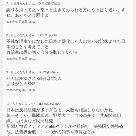
7. もえるななしさん. ID:NmZjM0YmQ
誇りを持って正々堂々と生きておられる方はやっぱり違います
ね、ありがとう同士よ
2025年07月16日 18:52
8. もえるななしさん. ID:NjMzgzNTA
不純な理由ではなしに日本に帰化した人の方が政治家よりも日
本のことを考えている
政治家は思い切り自分を恥じていいぞ
2025年07月16日 18:52
9. もえるななしさん. ID:E2YjEwNmY
バカは淘汰される時代に突入
ありがとうSNS
2025年07月16日 18:54
10. もえるななしさん. ID:YxZDA2MzQ
日本は反日組織が多すぎるよ。人数も相当じゃないかね
統一そうか、民団総連、野党大半、自公の多く、共産関連組
織、しばきなど民間組織
新聞と放送メディアとnhkやラジオや通信社、法務国交外務省
他、法曹界全般、いくつかの知事や市長などetc