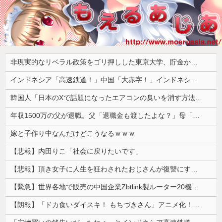
非現実的なリベラル政策をゴリ押しした東京大学、貯金から無駄金を垂れ流しまくった結果……
インドネシア「高速鉄道！」中国「大赤字！」インドネシア「運営会社の株式購入！（負債対策」中国「はい（巨額負債」インドネシア「700km延伸計画！（実質中止」→
韓国人「日本のXで話題になったエアコンの臭いを消す方法をご覧ください」→「これマジ？」
年収1500万の父が退職。父「退職金も渡したよな？」母「貯金なんてないよー」父「全部なくなったの！？」→予想外の返事に家族騒然となり…
嫁と子作り中なんだけどこうなるｗｗｗ
【悲報】内田りこ「社会に戻りたいです」
【悲報】頂き女子に人生を狂わされたおじさんが復讐にすべてを捧げるヱロゲが発売ｗｗｗｗｗ
【緊急】世界各地で販売の中国企業Zbtlink製ルーター20機種にバックドア、外部から完全制御のおそれ
【朗報】「ドカ食いダイスキ！ もちづきさん」アニメ化！これも露悪漫画なの？