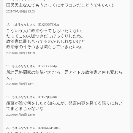
国民民主なんてもうとっくにオワコンだしどうでもいいよ
2025年07月02日 13:03
17. もえるななしさん. ID:Q5ODY3Mzg
こういう人に政治やってもらいたくない。
だってこの人嘘つきだしびっくりしたわ。
政治家に最も合ってるのかもしれないけど
政治家のうそつきは減らしていきたいね。
2025年07月02日 13:09
18. もえるななしさん. ID:czOGU2Mjk
所詮元格闘家の筋脳バカだろ、元アイドル政治家と何も変わら
ん。
2025年07月02日 13:41
19. もえるななしさん. ID:E2ZjFjZmU
須藤が誰で何をしたか知らんが、発言内容を見てる限りにおい
てまとまじゃないな
2025年07月02日 13:49
20. もえるななしさん. ID:k2M2M4MmE