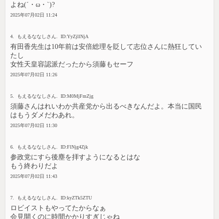
よね(´・ω・`)?
2025年07月02日 11:24
4. もえるななしさん. ID:YyZjllNjA
有田香先生は10年前は安倍総理を貶して志位さんに熱狂してい
たし
女性天皇容認派だったから須藤もセーフ
2025年07月02日 11:26
5. もえるななしさん. ID:M0MjFmZjg
須藤さんはれいわか共産党から出るべきなんだよ。本当に国民
はもうダメだわあれ。
2025年07月02日 11:30
6. もえるななしさん. ID:FlNjg4Zjk
参政党にすら後塵を拝すようになるとはな
もう終わりだよ
2025年07月02日 11:43
7. もえるななしさん. ID:kyZTk5ZTU
ロビイストもやってたからなぁ
会見開くのに時間かかりすぎじゃね