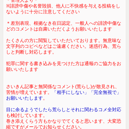
＊管理人より＊
※誹謗中傷や名誉毀損、他人に不快感を与える投稿をし
ないように十分に注意してください
＊差別表現、根拠なき在日認定、一般人への誹謗中傷な
どのコメントは自粛いただくようお願いいたします
たくさんの方に閲覧していただいております。無意味な
文字列のコピペなどはご遠慮ください。迷惑行為、荒ら
しと判断し対応します。
犯罪に関する書き込みを見つけた方は通報のご協力をお
願いいたします
さいきん記事と無関係なコメント(荒らし)が散見され、
苦情が増えています。
「相手にしない」「完全無視で」
お願いいたします
。
目に余るようでしたら荒らしとそれに関わるコメ全対応
も検討しています。
巻き添えくらう方もかなりでてくると思います、大変恐
縮ですがメールでお知らせください。