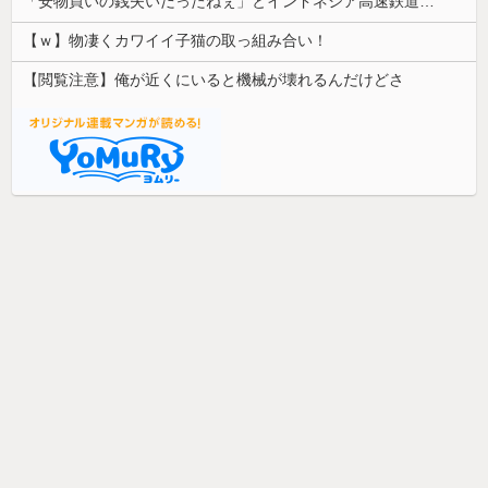
「安物買いの銭失いだったねぇ」とインドネシア高速鉄道の最終処分に日本側騒然、国家予算は使わないというと何が財源なんだ？
【ｗ】物凄くカワイイ子猫の取っ組み合い！
【閲覧注意】俺が近くにいると機械が壊れるんだけどさ