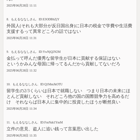
2025年06月28日 11:11
8. もえるななしさん. ID:E3ODBhZjY
外国人(それも大部分が反日国出身)に日本の税金で学費や生活費
支援するって異常どころの話ではない
2025年06月28日 11:31
9. もえるななしさん. ID:YwNjQ2N2M
金払って呼んだ優秀な留学生が日本に貢献する保証はない
というかみんな母国に帰ってるんだから貢献してないだろ
2025年06月28日 11:32
10. もえるななしさん. ID:Q1MmJkOTU
留学生の2/3くらいは日本で就職しない つまり日本の未来にほ
とんど貢献しない それどころ他の国の国際競争力を高めるだ
け それならば日本人に集中的に投資したほうが断然良い
2025年06月28日 11:34
11. もえるななしさん. ID:FmNzk1YmM
立件の意見、盗人に追い銭って言葉思い出した
2025年06月28日 11:35