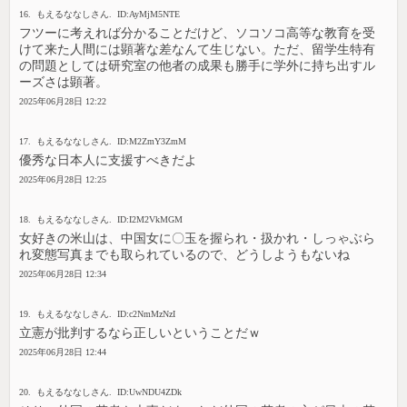
16. もえるななしさん. ID:AyMjM5NTE
フツーに考えれば分かることだけど、ソコソコ高等な教育を受
けて来た人間には顕著な差なんて生じない。ただ、留学生特有
の問題としては研究室の他者の成果も勝手に学外に持ち出すル
ーズさは顕著。
2025年06月28日 12:22
17. もえるななしさん. ID:M2ZmY3ZmM
優秀な日本人に支援すべきだよ
2025年06月28日 12:25
18. もえるななしさん. ID:I2M2VkMGM
女好きの米山は、中国女に〇玉を握られ・扱かれ・しっゃぶら
れ変態写真までも取られているので、どうしようもないね
2025年06月28日 12:34
19. もえるななしさん. ID:c2NmMzNzI
立憲が批判するなら正しいということだｗ
2025年06月28日 12:44
20. もえるななしさん. ID:UwNDU4ZDk