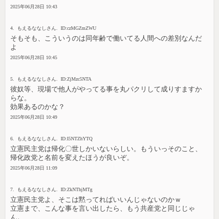
2025年06月28日 10:43
4. もえるななしさん. ID:czMGZmZWU
そもそも、こういうのは同年齢で働いてる人間への差別なんだ
よ
2025年06月28日 10:45
5. もえるななしさん. ID:ZjMzc5NTA
彼奴等、現場で他人がやってる事を丸パクリして成りすますか
らな。
効果あるのかな？
2025年06月28日 10:49
6. もえるななしさん. ID:I5NTZhYTQ
立憲民主党は帰化〇世しかいないらしい。もういっそのこと、
帰化政党と名前を変えたほうが良いぞ。
2025年06月28日 11:09
7. もえるななしさん. ID:ZkNThjMTg
立憲民主党よ、そこは黙ってればいいんじゃないのかｗ
立憲まで、こんな事を言い出したら、もう共産党と同じじゃ
ん。