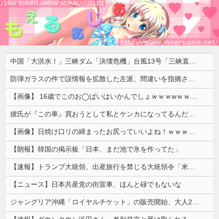
中国「大洪水！」三峡ダム「決壊危機」台風13号「三峡直撃確定」日本「最も強い勢力で接近！（伊勢湾台風級」台風13号と15号「中国本土でぶつかり合う（前代未聞」→
防弾ガラスの件で誤情報を拡散した左派、間違いを指摘されても頑として認めなかった結果……
【画像】 16歳でこのお◯ぱいはいかんでしょｗｗｗwｗｗｗｗｗｗｗｗ❤
彼氏が『この車』買おうとして私とケンカになってるんだけどｗｗｗｗｗｗ
【画像】日焼け口リの締まったお尻っていいよね！ｗｗｗｗｗ
【朗報】韓国の掲示板「日本、まだ池で氷を作ってた」
【速報】トランプ大統領、出産旅行を禁じる大統領令「米国籍取得を目的とした中国人らを排除する」
【ニュース】日本共産党の街宣車、ほんと碌でもないな
ジャングリア沖縄「ロイヤルチケット」の販売開始、大人29,700円にｗｗｗｗｗｗｗｗｗ