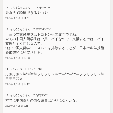
12. もえるななしさん. ID:hkYjAyMGM
外為法で論破できるやつや
2025年06月28日 11:41
13. もえるななしさん. ID:I2M2VkMGM
千三つ立憲民主党はトコトン売国政党ですね。
全ての中国人留学生は中共スパイなので、支援するのはスパイ
支援と全く同じなので、
逆に中国人留学生・スパイを排除することが、日本の科学技術
を飛躍的に発展させる。
2025年06月28日 12:08
14. テンハーフ. ID:Q5NTUyZGI
ふさふさ〜🌺🌺🌺🌺フサフサ〜🌸🌸🌸🌺🌸🌺🌸フッサフサ〜🌺
🌸🌺🌸🤤☺️
2025年06月28日 12:12
15. もえるななしさん. ID:Q5NjlhN2U
本当に中国寄りの国会議員ばかりになったな。
2025年06月28日 12:17