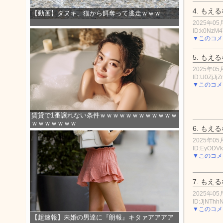
4.
もえる
【動画】タヌキ、猫から餌奪って逃走ｗｗｗ
2025年05月
ID:k0NzM
▼このコメ
5.
もえる
2025年05月
ID:U0ZjJj
▼このコメ
賃貸で1番譲れない条件ｗｗｗｗｗｗｗｗｗｗｗｗ
ｗｗｗｗｗｗｗ
6.
もえる
2025年05月
ID:EyODV
▼このコメ
7.
もえる
2025年05月
ID:JjNThh
▼このコメ
【超速報】未婚の男達に『朗報』キタァアアアア