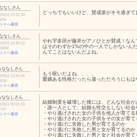
ななしさん
どっちでもいいけど、賛成派がキモ過ぎて
08日 23:51:36
MTk
ントへ返信
ななしさん
やれ宇多田が藤井がアノひとが賛成！なん
08日 23:56:32
はそのわずか1%の中の一人でしかないん
yODM
んてことはないんだよね。
ントへ返信
るななしさん
もう呪いだよね、、、、
08日 23:56:45
愛嬌ある性格だったら違っただろうにもは
0M2M
ントへ返信
るななしさん
結婚制度を破壊した後には、どんな社会が
09日 00:01:09
・誰一人として、結婚も性交もしない社会
2YjY
・やり逃げされた女の子供を他人が育てる
ントへ返信
・やり逃げされた女の子供をその女が育て
・やり逃げに失敗した男が育てるのか
・やり逃げに失敗した男と女が育てるのか
・やり逃げに失敗した男と女と社会が育て