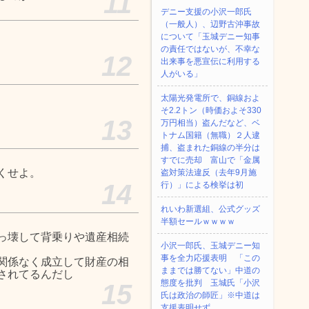
11
デニー支援の小沢一郎氏
（一般人）、辺野古沖事故
について「玉城デニー知事
の責任ではないが、不幸な
12
出来事を悪宣伝に利用する
人がいる」
太陽光発電所で、銅線およ
そ2.2トン（時価およそ330
13
万円相当）盗んだなど、ベ
トナム国籍（無職）２人逮
捕、盗まれた銅線の半分は
すでに売却 富山で「金属
くせよ。
盗対策法違反（去年9月施
14
行）」による検挙は初
れいわ新選組、公式グッズ
半額セールｗｗｗｗ
っ壊して背乗りや遺産相続
小沢一郎氏、玉城デニー知
事を全力応援表明 「この
関係なく成立して財産の相
ままでは勝てない」中道の
されてるんだし
態度を批判 玉城氏「小沢
15
氏は政治の師匠」※中道は
支援表明せず