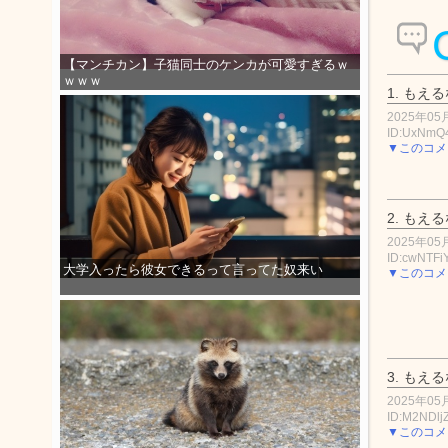
【マンチカン】子猫同士のケンカが可愛すぎるｗ
ｗｗｗ
1.
もえる
2025年05月
ID:UxNmQ
▼このコメ
2.
もえる
2025年05月
ID:cwNTFi
大学入ったら彼女できるって言ってた奴来い
▼このコメ
3.
もえる
2025年05月
ID:M2NDljZ
▼このコメ