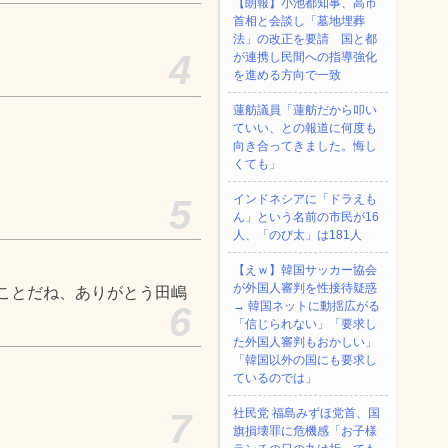
【朗報】小池都知事、高市
首相と会談し「墓地埋葬
法」の改正を要請 国と都
4
が連携し民間への指導強化
を進める方向で一致
蓮舫議員「蓮舫だから叩い
ていい、との報道に何度も
向き合ってきました。悔し
くても」
インドネシアに「ドラえも
5
ん」という名前の市民が16
人、「のび太」は181人
【えｗ】韓国サッカー協会
が外国人審判を性接待疑惑
ことだね、ありがとう田嶋
→ 韓国ネットに動揺広がる
6
「信じられない」「要求し
た外国人審判もおかしい」
「韓国以外の国にも要求し
ているのでは」
社民党 福島みずほ党首、国
7
旗損壊罪に危機感「お子様