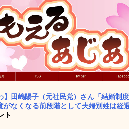
紹介
RSS
Twitter
Facebo
わ】田嶋陽子（元社民党）さん「結婚制
度がなくなる前段階として夫婦別姓は経
ント