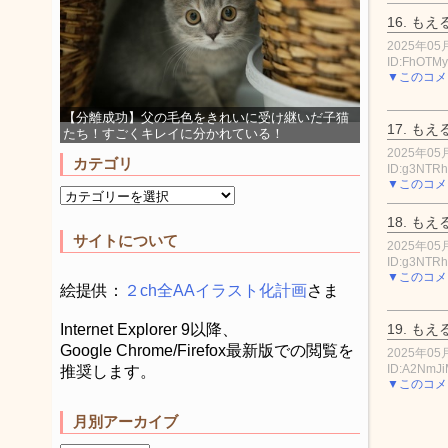
16.
もえ
2025年05月
ID:FhOTM
▼このコメ
【分離成功】父の毛色をきれいに受け継いだ子猫
17.
もえ
たち！すごくキレイに分かれている！
2025年05月
カテゴリ
ID:g3NTR
▼このコメ
18.
もえ
サイトについて
2025年05月
ID:g3NTR
▼このコメ
絵提供：
２ch全AAイラスト化計画
さま
19.
もえ
Internet Explorer 9以降、
Google Chrome/Firefox最新版での閲覧を
2025年05月
ID:A2NmJ
推奨します。
▼このコメ
月別アーカイブ