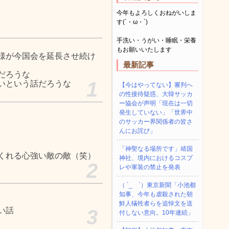
今年もよろしくおねがいしま
す(´・ω・`)
手洗い・うがい・睡眠・栄養
もお願いいたします
様が今国会を延長させ続け
最新記事
だろうな
1
いという話だろうな
【今はやってない】審判へ
の性接待疑惑、大韓サッカ
ー協会が声明「現在は一切
発生していない」「世界中
のサッカー界関係者の皆さ
んにお詫び」
「神聖なる場所です」靖国
くれる心強い敵の敵（笑）
神社、境内におけるコスプ
2
レや軍装の禁止を発表
（ ´_ゝ`）東京新聞「小池都
知事、今年も虐殺された朝
鮮人犠牲者らを追悼文を送
い話
3
付しない意向。10年連続」