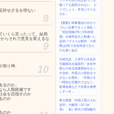
ランチの日の丸は折っても
破っても処罰されない、 ど
うでしょう。本当にそうな
反対せざるを得ない
のか」
8
【重要】時事通信の分かり
づらい記事でネット混乱！
「特定技能2号に5年枠登
ていくら言ったって、結局
場」を移民拡大と勘違いし
だからそれで意見を変えるな
反対パブコメが殺到 ※実
9
際は3年で永住申請できた
穴を塞ぐ改正
日経社説、入管庁の永住許
可厳格化を猛批判「永住外
や祟り神。
10
国人の生活保護受給をなく
す目的、外国人の意欲をそ
がないか懸念」「外国人を
一時的な労働力ではなく、
あるのか。
処遇改善などで定着を後押
なら人類絶滅です
しすべき」
社会を目指すのか
るのか
東大調査「外国人受け入れ
反対」大幅増（20.7pt
増）、若い世代で増加幅大
るのか