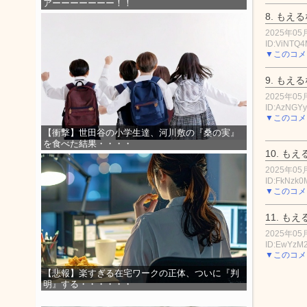
アーーーーーーー！！
8.
もえる
2025年05月
ID:ViNTQ4
▼このコメ
9.
もえる
2025年05月
ID:AzNGY
▼このコメ
【衝撃】世田谷の小学生達、河川敷の『桑の実』
を食べた結果・・・・
10.
もえ
2025年05月
ID:FkNzk
▼このコメ
11.
もえ
2025年05月
ID:EwYzM
▼このコメ
【悲報】楽すぎる在宅ワークの正体、ついに『判
明』する・・・・・・