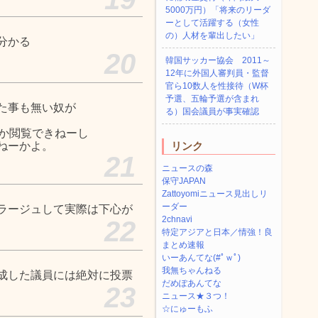
5000万円）「将来のリーダ
ーとして活躍する（女性
の）人材を輩出したい」
分かる
20
韓国サッカー協会 2011～
12年に外国人審判員・監督
官ら10数人を性接待（W杯
予選、五輪予選が含まれ
た事も無い奴が
る）国会議員が事実確認
しか閲覧できねーし
ねーかよ。
リンク
21
ニュースの森
保守JAPAN
Zattoyomiニュース見出しリ
ーダー
ラージュして実際は下心が
2chnavi
22
特定アジアと日本／情強！良
まとめ速報
いーあんてな(#ﾟｗﾟ)
我無ちゃんねる
成した議員には絶対に投票
だめぽあんてな
23
ニュース★３つ！
☆にゅーもふ