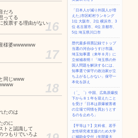
「日本人が減り外国人が増
音だろ
えた｣市区町村ランキング
思ってる
1位 大阪市、2位 横浜市、3
16
に投票する理由がない
位 名古屋市、4位 京都市、
5位 埼玉県川口市
歴代最多得票記録でトップ
様婆wwwwww
当選の河合ゆうすけ市議、
17
埼玉知事選（来年８月）に
立候補表明！「埼玉県の外
国人問題を解決するには、
知事選で保守の政治家が立
ち上がるしかない」保守一
と同じwww
本化を訴え
18
www
（ ´_ゝ`）中国、広島原爆投
下から８１年を迎えたこと
を受け「日本は原爆被害者
の立場で同情を買おうとす
れたのは
るのを止めろ」
たのに
【平等は？】文科省、若手
ストと認識して
女性研究者支援のため大学
19
のつもりでいろよ
に補助金交付（年間最大