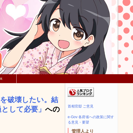
ok
度を破壊したい。結
首相官邸 ご意見
過として必要」
への
e-Gov 各府省への政策に関す
る意見・要望
管理人より