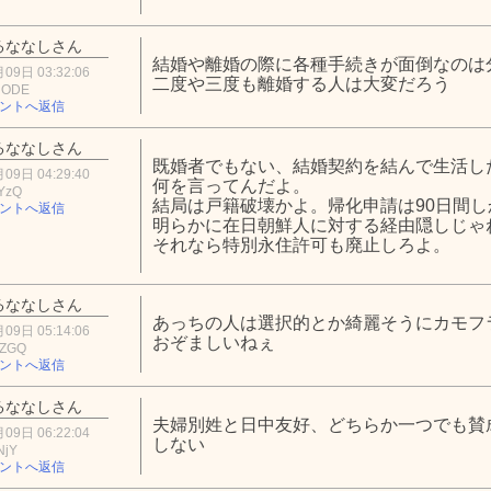
るななしさん
結婚や離婚の際に各種手続きが面倒なのは
09日 03:32:06
二度や三度も離婚する人は大変だろう
jODE
ントへ返信
るななしさん
既婚者でもない、結婚契約を結んで生活し
09日 04:29:40
何を言ってんだよ。
YzQ
結局は戸籍破壊かよ。帰化申請は90日間
ントへ返信
明らかに在日朝鮮人に対する経由隠しじゃ
それなら特別永住許可も廃止しろよ。
るななしさん
あっちの人は選択的とか綺麗そうにカモフ
09日 05:14:06
おぞましいねぇ
0ZGQ
ントへ返信
るななしさん
夫婦別姓と日中友好、どちらか一つでも賛
09日 06:22:04
しない
NjY
ントへ返信