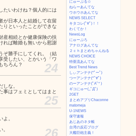
にゅーぷる☆
ねらーあんてな
したいわけね？個人的には
ウホウホあんてな
NEWS SELECT
者が日本人と結婚して在留
キタコレ(ﾟ∀ﾟ)！！
たりといったことができな
わくてか！
NewsLog
財産相続とか健康保険の扶
にゅーぷろ
ければ離婚も無いから慰謝
アナログあんてな
２ｃｈまとめちゃんねる
うぞ勝手にしてくれ。（結
NEWS CHOICE
享受したい、とかいう「ワ
特亜流あんてな
24
もちろん？
Best Trend News
しぃアンテナ(*ﾟーﾟ)
つーアンテナ(*ﾟ∀ﾟ)
のーアンテナ(ﾟAﾟ* )
だしな。
ギコにゅー(,,ﾟДﾟ)
た事はフェミとしてはまと
2GET
25
まとめアプリChaconne
matomeja
U-1NEWS
保守速報
いよ。
あじあのネタ帳
。
台湾の反応ブログ
26
い。
大艦巨砲主義！