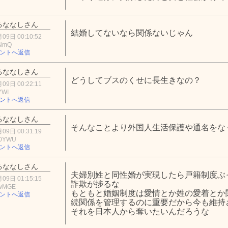
るななしさん
結婚してないなら関係ないじゃん
09日 00:10:52
5NmQ
ントへ返信
るななしさん
どうしてブスのくせに長生きなの？
09日 00:22:11
YWI
ントへ返信
るななしさん
そんなことより外国人生活保護や通名をな
09日 00:31:19
E0YWU
ントへ返信
るななしさん
夫婦別姓と同性婚が実現したら戸籍制度ぶ
09日 01:15:15
詐欺が捗るな
EwMGE
もともと婚姻制度は愛情とか姓の愛着とか
ントへ返信
続関係を管理するのに重要だから今も維持
それを日本人から奪いたいんだろうな