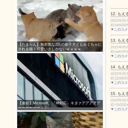
12.
もえ
2025年05月
ID:hkNGI
▼このコメ
13.
もえ
【たまらん】無邪気な2匹の柴子犬ともみくちゃに
2025年05月
される猫！可愛いさしかないｗｗｗｗ
ID:cwNTFi
▼このコメ
14.
もえ
2025年05月
ID:Q2MD
▼このコメ
15.
もえ
2025年05月
【速報】Microsoft、『神対応』キタァアアアアア
ID:Y5OD
ーーーーーー！！
▼このコメ