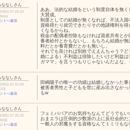
るななしさん
ああ、法的な結婚をという制度自体を無く
09日 07:26:24
大賛成。
xNmU
制度としての結婚が無くなれば、不法入国
ントへ返信
資格得たり就労できたりその他諸権利を得
くなるからね。
税金の配偶者控除もなければ資産共有とか
養者給付とかもないし、もちろん結婚が無
料だとか養育費だとかも無いし。
それでも良ければ別姓でええんちゃう？ど
婚による）不利益は排除したいけど利益は
ガママ」を言うつもりじゃないんだよな、
るななしさん
田嶋陽子の唯一の功績は結婚しなかった事
09日 07:31:58
被害者男性と子どもを世に産み出さなかっ
OTE
もw
ントへ返信
るななしさん
フェミババアのお気持ちなんてどうでもい
09日 07:35:25
おまエラは圧倒的少数派の上に反社会的だ
2NGE
一般人の邪魔をする資格なんて１ミリもな
ントへ返信