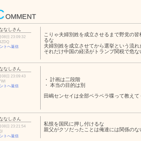
C
OMMENT
ななしさん
こりゃ夫婦別姓を成立させるまで野党の皆
08日 23:09:32
るな
4ZDQ
夫婦別姓を成立させてから選挙という流れ
ントへ返信
それだけ中国の経済がトランプ関税で危な
ななしさん
08日 23:09:43
・ 計画は二段階
YWI
・ 本当の目的は別
ントへ返信
田嶋センセイは全部ペラペラ喋って教えて
ななしさん
私恨を国民に押し付けるな
08日 23:21:54
親父がクソだったことは俺達には関係のな
jI
ントへ返信