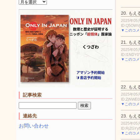
20.
もえ
2025年05月
ID:Q5OWV
▼このコメ
21.
もえ
2025年05月
ID:I1NDY0
▼このコメ
22.
もえ
2025年05月
記事検索
ID:ZjNWE
▼このコメ
連絡先
23.
もえ
2025年05月
お問い合わせ
ID:RjZGYy
▼このコメ