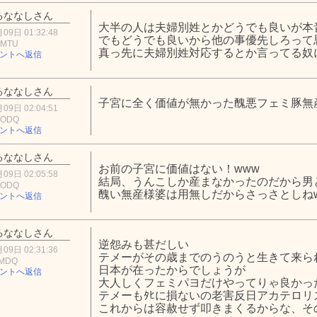
るななしさん
大半の人は夫婦別姓とかどうでも良いが本
09日 01:32:48
でもどうでも良いから他の事優先しろって
yMTU
真っ先に夫婦別姓対応するとか言ってる奴
ントへ返信
るななしさん
子宮に全く価値が無かった醜悪フェミ豚無産
09日 02:04:51
hODQ
ントへ返信
るななしさん
お前の子宮に価値はない！www
09日 02:05:58
結局、うんこしか産まなかったのだから男
hODQ
醜い無産様婆は用無しだからさっさとしねw
ントへ返信
るななしさん
逆怨みも甚だしい
09日 02:31:36
テメーがその歳までのうのうと生きて来ら
iMDQ
日本が在ったからでしょうが
ントへ返信
大人しくフェミパヨだけやってりゃ良かっ
テメーもﾀﾋに損ないの老害反日アカテロリ
これからは容赦せず叩きまくるからな、そ