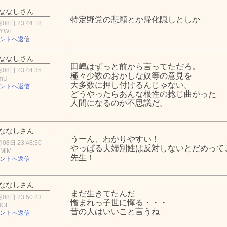
ななしさん
特定野党の悲願とか帰化隠しとしか
08日 23:44:18
4YWI
ントへ返信
ななしさん
田嶋はずっと前から言ってただろ。
08日 23:44:35
極々少数のおかしな奴等の意見を
ZmU
大多数に押し付けるんじゃない。
ントへ返信
どうやったらあんな根性の捻じ曲がった
人間になるのか不思議だ。
ななしさん
うーん、わかりやすい！
08日 23:48:30
やっぱる夫婦別姓は反対しないとだめって
kMjM
先生！
ントへ返信
ななしさん
まだ生きてたんだ
08日 23:50:23
憎まれっ子世に憚る・・・
NGE
昔の人はいいこと言うね
ントへ返信