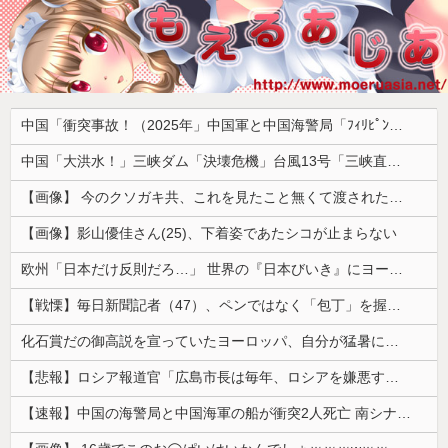
中国「衝突事故！（2025年」中国軍と中国海警局「ﾌｨﾘﾋﾟﾝ船の追跡中に衝突！（8/11」中国「2人死亡」中国政府「1年間隠蔽」日本「隠蔽された事実報道！（2026年」→
中国「大洪水！」三峡ダム「決壊危機」台風13号「三峡直撃確定」日本「最も強い勢力で接近！（伊勢湾台風級」台風13号と15号「中国本土でぶつかり合う（前代未聞」→
【画像】 今のクソガキ共、これを見たこと無くて渡されたらパニクるらしいｗｗｗｗｗｗｗｗｗｗｗｗｗ
【画像】影山優佳さん(25)、下着姿であたシコが止まらない
欧州「日本だけ反則だろ…」 世界の『日本びいき』にヨーロッパ全土から不満の声
【戦慄】毎日新聞記者（47）、ペンではなく「包丁」を握ってしまった結果・・・・・
化石賞だの御高説を宣っていたヨーロッパ、自分が猛暑に襲われると為すすべべもなくダメージを受けてしまい……
【悲報】ロシア報道官「広島市長は毎年、ロシアを嫌悪する『偽りの呪文』を繰り返し、日本人をゾンビ化させている」と主張
【速報】中国の海警局と中国海軍の船が衝突2人死亡 南シナ海でフィリピン船を追跡中