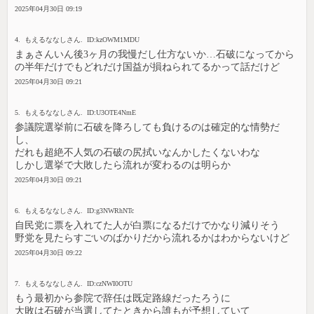
2025年04月30日 09:19
4. もえるななしさん. ID:kzOWM1MDU
まぁさんいん後3ヶ月の我慢だし仕方ないか…石破になってから
の半年だけでもどれだけ国益が損ねられてるかって話だけど
2025年04月30日 09:21
5. もえるななしさん. ID:U3OTE4NmE
参議院選挙前に石破を降ろしても負けるのは確定的な情勢だ
し、
だれも超絶不人気の石破の尻拭いなんかしたくないわな
しかし選挙で大敗したら流れが変わるのは明らか
2025年04月30日 09:21
6. もえるななしさん. ID:g3NWRhNTc
自民党に票を入れてた人が白票になるだけでかなり減りそう
野党を見たらすごいのばかりだから流れるかはわからないけど
2025年04月30日 09:22
7. もえるななしさん. ID:czNWI0OTU
もう最初から参院で辞任は既定路線だったろうに
大敗は石破が当選してたときから誰もが予想していて