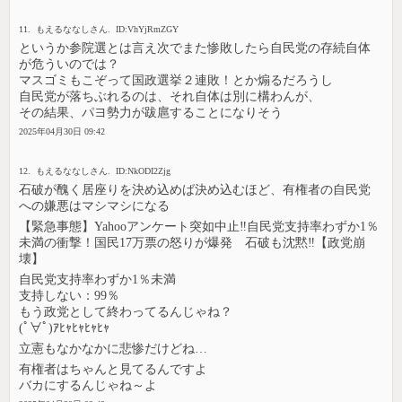
11. もえるななしさん. ID:VhYjRmZGY
というか参院選とは言え次でまた惨敗したら自民党の存続自体
が危ういのでは？
マスゴミもこぞって国政選挙２連敗！とか煽るだろうし
自民党が落ちぶれるのは、それ自体は別に構わんが、
その結果、パヨ勢力が跋扈することになりそう
2025年04月30日 09:42
12. もえるななしさん. ID:NkODI2Zjg
石破が醜く居座りを決め込めば決め込むほど、有権者の自民党
への嫌悪はマシマシになる
【緊急事態】Yahooアンケート突如中止‼自民党支持率わずか1％
未満の衝撃！国民17万票の怒りが爆発 石破も沈黙‼【政党崩
壊】
自民党支持率わずか1％未満
支持しない：99％
もう政党として終わってるんじゃね？
(ﾟ∀ﾟ)ｱﾋｬﾋｬﾋｬﾋｬ
立憲もなかなかに悲惨だけどね…
有権者はちゃんと見てるんですよ
バカにするんじゃね～よ