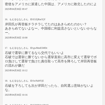
密使をアメリカに派遣した中国は、アメリカに敗北したのによ
2025年04月30日 09:47
16. もえるななしさん. ID:E1ZjRmYjY
岸田氏が再登板チラチラしてたのはあきらめたのかい？
あきらめてないよなー。中国様に利益流さないといないからな
ー。
2025年04月30日 10:00
17. もえるななしさん. ID:gwMmE5MDc
石破で選挙に勝てるなら交代でもいいよ
石破では選挙に勝てないから選挙直前に高市に変えて選挙でボ
ロ負けして選挙で負けた責任取って高市を降ろして岸田再登板
の流れが嫌だ
2025年04月30日 10:12
18. もえるななしさん. ID:IwNzI4YjE
石破を下ろしても次が岸田だったら、自民選ぶ意味がないよ
な。
2025年04月30日 10:16