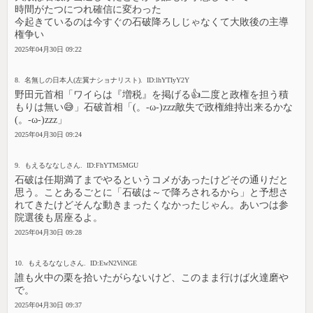
時間がたつにつれ確信に変わった
今起きているのは今すぐの石破降ろしじゃなくて大敗後の主導
権争い
2025年04月30日 09:22
8. 名無しの日本人(左翼ナショナリスト). ID:lhYTIyY2Y
野田元首相「ワイらは『増税』を掲げる👍二度と政権を担う積
もりは無い😅」石破首相「(。-ω-)zzz敵失で政権維持出来るかな
(。-ω-)zzz」
2025年04月30日 09:24
9. もえるななしさん. ID:FhYTM5MGU
石破は任期満了までやるというコメがあったけどその通りだと
思う。ことあるごとに「石破は～で降ろされるから」と予想さ
れてきたけどそんな動きまったくなかったじゃん。あいつは参
院選後も居座るよ。
2025年04月30日 09:28
10. もえるななしさん. ID:EwN2ViNGE
誰も火中の栗を拾いたがらないけど、このまま行けば火達磨や
で。
2025年04月30日 09:37