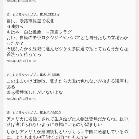
2025年04月30日 09:42
13. もえるななしさん. ID:NkODI2Zjg
自民、淡路市長選で敗北
６連敗ｗ
もはや「自公推薦」＝落選フラグ
おい、自民のモウロクジジイやババアども自分たちの立場わか
ったか？
石破なんかを総裁に選んだツケを参院選で払ってもらうからな
首洗って待ってろ
2025年04月30日 09:44
14. もえるななしさん. ID:U1MjE5NjU
このままいけば惨敗、変えたら大敗は免れないが拾える議席も
ある
まぁ根性無ししかいないよな
2025年04月30日 09:45
15. もえるななしさん. ID:IxNmVhN2Q
アメリカに名指しされて生き延びた人物は皆無だからね。親中
派は逃げられないように政権にいるのが望ましい
しかしアメリカが建国後初というくらい中国に激怒しているの
に、よくもまあ中国詣でに行けたもんでw