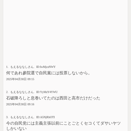
1. もえるななしさん. ID:IwMjczNWY
何であれ參院選で自民黨には投票しないから。
2025年04月30日 09:15
2. もえるななしさん. ID:YyMzY4YWU
石破降ろしと息巻いてたのは西田と高市だけだった
2025年04月30日 09:16
3. もえるななしさん. ID:A5NjRhOTI
今の自民党には主義主張以前にことごとくセコくてダサいヤツ
しかいない