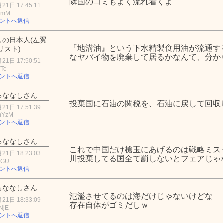
隣国のゴミもよく流れ着くよ
21日 17:45:11
wMmM
ントへ返信
しの日本人(左翼
『地溝油』という下水精製食用油が流通す
リスト)
なヤバイ物を廃棄して居るかなんて、分かりゃ
21日 17:50:51
MTc
ントへ返信
るななしさん
投棄国に石油の関税を、石油に戻して回収
21日 17:51:39
mYzM
ントへ返信
るななしさん
これで中国だけ槍玉にあげるのは戦略ミス
21日 18:23:03
川投棄してる国全て罰しないとフェアじゃ
ZGU
ントへ返信
るななしさん
氾濫させてるのは海だけじゃないけどな
21日 18:33:09
存在自体がゴミだしｗ
NjE
ントへ返信