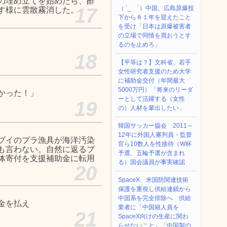
の埋め立てを始めたら、酢
17
（ ´_ゝ`）中国、広島原爆投
す様に雲散霧消した。
下から８１年を迎えたこと
を受け「日本は原爆被害者
の立場で同情を買おうとす
るのを止めろ」
18
【平等は？】文科省、若手
女性研究者支援のため大学
に補助金交付（年間最大
5000万円）「将来のリーダ
かった！」
ーとして活躍する（女性
19
の）人材を輩出したい」
韓国サッカー協会 2011～
12年に外国人審判員・監督
ブイのプラ漁具が海洋汚染
官ら10数人を性接待（W杯
も言わない。自然に返るプ
予選、五輪予選が含まれ
体寄付を支援補助金に転用
る）国会議員が事実確認
20
SpaceX、米国防関連技術
保護を重視し供給連鎖から
中国系を完全排除へ 供給
金を払え
業者に「中国籍人員を
21
SpaceX向けの生産に関わ
らせないこと」「中国製の