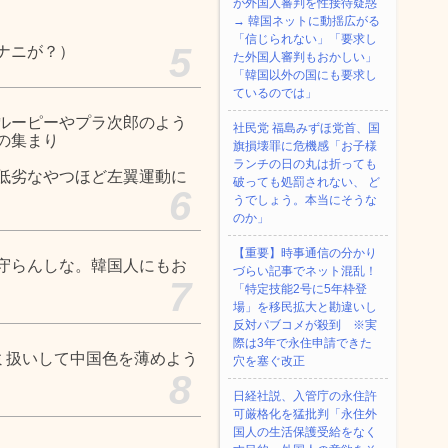
が外国人審判を性接待疑惑
→ 韓国ネットに動揺広がる
「信じられない」「要求し
5
ナニが？）
た外国人審判もおかしい」
「韓国以外の国にも要求し
ているのでは」
ルーピーやプラ次郎のよう
社民党 福島みずほ党首、国
の集まり
旗損壊罪に危機感「お子様
ランチの日の丸は折っても
低劣なやつほど左翼運動に
破っても処罰されない、 ど
6
うでしょう。本当にそうな
のか」
【重要】時事通信の分かり
守らんしな。韓国人にもお
づらい記事でネット混乱！
7
「特定技能2号に5年枠登
場」を移民拡大と勘違いし
反対パブコメが殺到 ※実
際は3年で永住申請できた
ミ扱いして中国色を薄めよう
穴を塞ぐ改正
8
日経社説、入管庁の永住許
可厳格化を猛批判「永住外
国人の生活保護受給をなく