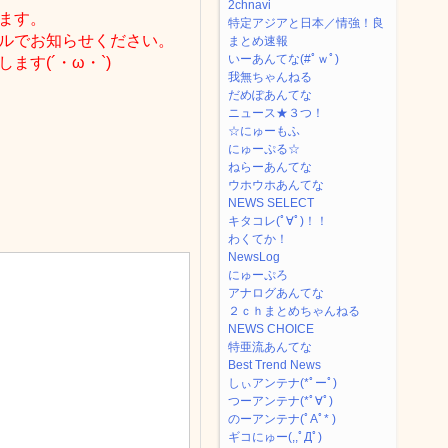
2chnavi
ます。
特定アジアと日本／情強！良
ルでお知らせください。
まとめ速報
いーあんてな(#ﾟｗﾟ)
す(´・ω・`)
我無ちゃんねる
だめぽあんてな
ニュース★３つ！
☆にゅーもふ
にゅーぷる☆
ねらーあんてな
ウホウホあんてな
NEWS SELECT
キタコレ(ﾟ∀ﾟ)！！
わくてか！
NewsLog
にゅーぷろ
アナログあんてな
２ｃｈまとめちゃんねる
NEWS CHOICE
特亜流あんてな
Best Trend News
しぃアンテナ(*ﾟーﾟ)
つーアンテナ(*ﾟ∀ﾟ)
のーアンテナ(ﾟAﾟ* )
ギコにゅー(,,ﾟДﾟ)