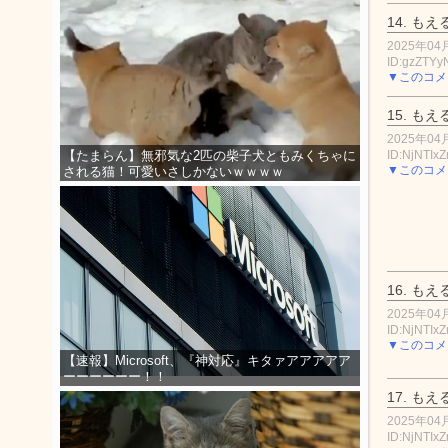
14.
もえ
2025年04月
ID:gzZTYy
▼このコメ
15.
もえ
2025年04月
ID:NjNTIx
【たまらん】無邪気な2匹の柴子犬ともみくちゃに
▼このコメ
される猫！可愛いさしかないｗｗｗｗ
16.
もえ
2025年04月
ID:NjNTIx
▼このコメ
【速報】Microsoft、『神対応』キタァアアアアア
ーーーーーー！！
17.
もえ
2025年04月
ID:NjNTIx