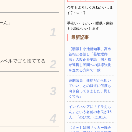
今年もよろしくおねがいしま
す(´・ω・`)
ーん」
手洗い・うがい・睡眠・栄養
1
もお願いいたします
最新記事
【朗報】小池都知事、高市
首相と会談し「墓地埋葬
法」の改正を要請 国と都
2
レベルでゴミ捨ててる
が連携し民間への指導強化
を進める方向で一致
蓮舫議員「蓮舫だから叩い
ていい、との報道に何度も
3
向き合ってきました。悔し
くても」
インドネシアに「ドラえも
ん」という名前の市民が16
4
人、「のび太」は181人
【えｗ】韓国サッカー協会