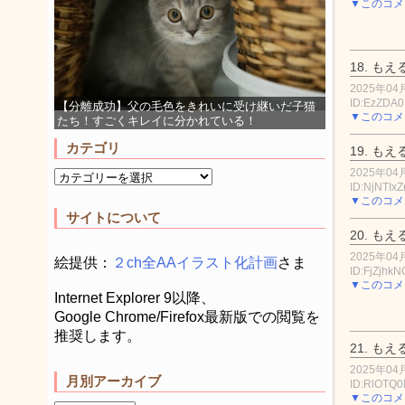
▼このコメ
18.
もえ
2025年04月
ID:EzZDA
【分離成功】父の毛色をきれいに受け継いだ子猫
▼このコメ
たち！すごくキレイに分かれている！
カテゴリ
19.
もえ
2025年04月
ID:NjNTIx
▼このコメ
サイトについて
20.
もえ
2025年04月
絵提供：
２ch全AAイラスト化計画
さま
ID:FjZjhk
▼このコメ
Internet Explorer 9以降、
Google Chrome/Firefox最新版での閲覧を
推奨します。
21.
もえ
2025年04月
月別アーカイブ
ID:RlOTQ
▼このコメ