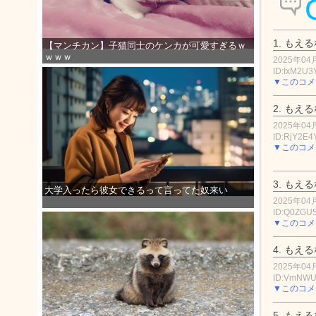
1.
もえる
【マンチカン】子猫同士のケンカが可愛すぎるｗ
ｗｗｗ
2025年04月
ID:IxM2U
▼このコメ
2.
もえる
2025年04月
ID:RjY2E4
▼このコメ
3.
もえる
大学入ったら彼女できるって言ってた奴来い
2025年04月
ID:Q0ZGU
▼このコメ
4.
もえる
2025年04月
ID:VmNW
▼このコメ
5.
もえる