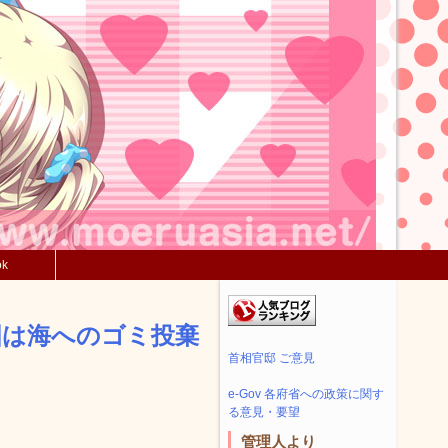
ok
国は海へのゴミ投棄
首相官邸 ご意見
e-Gov 各府省への政策に関す
る意見・要望
管理人より