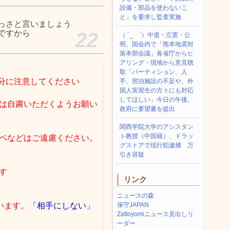
設備・部品を使わないこ
と」を要求し監査実施
っさと言いましょう
ですから
22
（ ´_ゝ`）中道・立憲・公
明、国会内で「熊本地震対
策本部会議」各省庁からヒ
アリング・現地から意見聴
取「パーティション、人
分に注意してください
手、宿泊施設の不足や、外
国人実習生の方々にも対応
してほしい」今日の午後、
は自粛いただくようお願い
政府に要望書を提出
関西学院大学のアシスタン
ト教授（中国籍）、ドラッ
ペなどはご遠慮ください。
グストアで現行犯逮捕 万
引き容疑
す
リンク
ニュースの森
います。
「相手にしない」
保守JAPAN
Zattoyomiニュース見出しリ
ーダー