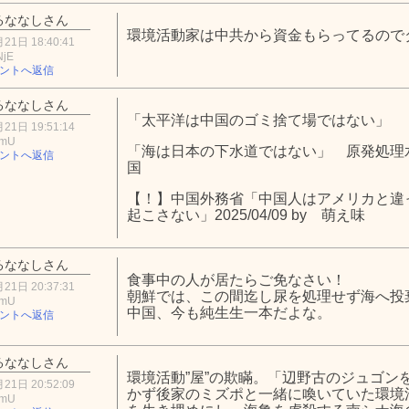
るななしさん
環境活動家は中共から資金もらってるので
21日 18:40:41
NjE
ントへ返信
るななしさん
「太平洋は中国のゴミ捨て場ではない」
21日 19:51:14
ZmU
「海は日本の下水道ではない」 原発処理
ントへ返信
国
【！】中国外務省「中国人はアメリカと違
起こさない」2025/04/09 by 萌え味
るななしさん
食事中の人が居たらご免なさい！
21日 20:37:31
朝鮮では、この間迄し尿を処理せず海へ投
ZmU
中国、今も純生生一本だよな。
ントへ返信
るななしさん
環境活動”屋”の欺瞞。「辺野古のジュゴン
21日 20:52:09
かず後家のミズポと一緒に喚いていた環境活
ZmU