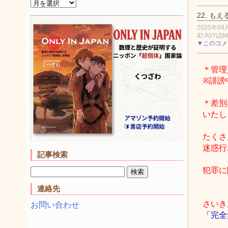
22.
もえ
2025年04月
ID:A0YjZj
▼このコメ
＊管理
※誹謗
＊差別
いたし
たくさ
迷惑行
記事検索
犯罪に
連絡先
さいき
お問い合わせ
「完全