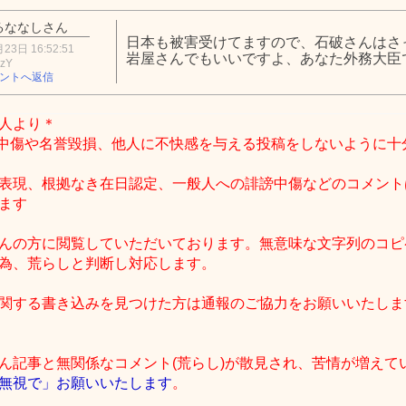
るななしさん
日本も被害受けてますので、石破さんはさ
23日 16:52:51
岩屋さんでもいいですよ、あなた外務大臣
MzY
ントへ返信
人より＊
中傷や名誉毀損、他人に不快感を与える投稿をしないように十
表現、根拠なき在日認定、一般人への誹謗中傷などのコメント
ます
んの方に閲覧していただいております。無意味な文字列のコピ
為、荒らしと判断し対応します。
関する書き込みを見つけた方は通報のご協力をお願いいたしま
ん記事と無関係なコメント(荒らし)が散見され、苦情が増えて
無視で」お願いいたします
。