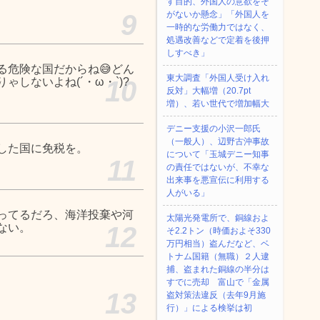
す目的、外国人の意欲をそ
9
がないか懸念」「外国人を
一時的な労働力ではなく、
処遇改善などで定着を後押
しすべき」
る危険な国だからね😅どん
東大調査「外国人受け入れ
しないよね(´・ω・`)?
10
反対」大幅増（20.7pt
増）、若い世代で増加幅大
デニー支援の小沢一郎氏
（一般人）、辺野古沖事故
した国に免税を。
について「玉城デニー知事
11
の責任ではないが、不幸な
出来事を悪宣伝に利用する
人がいる」
ってるだろ、海洋投棄や河
太陽光発電所で、銅線およ
ない。
12
そ2.2トン（時価およそ330
万円相当）盗んだなど、ベ
トナム国籍（無職）２人逮
捕、盗まれた銅線の半分は
すでに売却 富山で「金属
13
盗対策法違反（去年9月施
行）」による検挙は初