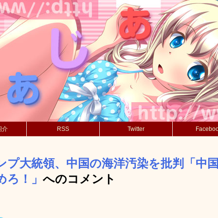
紹介
RSS
Twitter
Facebo
ンプ大統領、中国の海洋汚染を批判「中
めろ！」
へのコメント