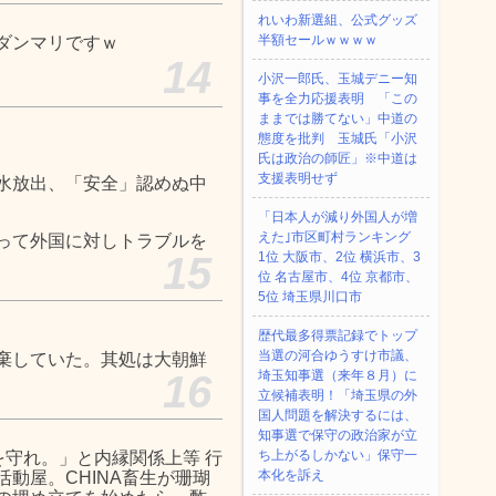
れいわ新選組、公式グッズ
半額セールｗｗｗｗ
ダンマリですｗ
14
小沢一郎氏、玉城デニー知
事を全力応援表明 「この
ままでは勝てない」中道の
態度を批判 玉城氏「小沢
氏は政治の師匠」※中道は
支援表明せず
水放出、「安全」認めぬ中
「日本人が減り外国人が増
えた｣市区町村ランキング
って外国に対しトラブルを
15
1位 大阪市、2位 横浜市、3
位 名古屋市、4位 京都市、
5位 埼玉県川口市
歴代最多得票記録でトップ
当選の河合ゆうすけ市議、
棄していた。其処は大朝鮮
16
埼玉知事選（来年８月）に
立候補表明！「埼玉県の外
国人問題を解決するには、
知事選で保守の政治家が立
ち上がるしかない」保守一
を守れ。」と内縁関係上等 行
本化を訴え
動屋。CHINA畜生が珊瑚