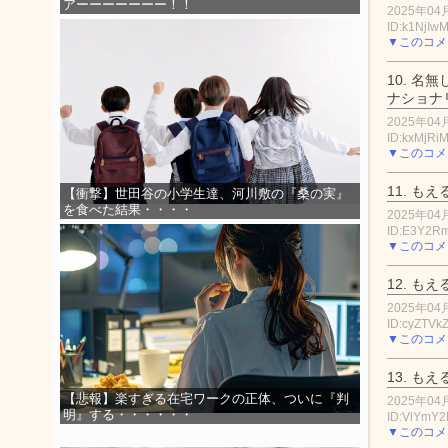
アーーーーーーー！！
2025年04月
ID:k1NjI
▼このコメ
10.
名無
ナショナ
2025年04月
ID:kxMjRi
▼このコメ
11.
もえ
【衝撃】世田谷の小学生達、河川敷の『桑の実』
を食べた結果・・・・
2025年04月
ID:E3Y2R
▼このコメ
12.
もえ
2025年04月
ID:cyZTVk
▼このコメ
13.
もえ
【悲報】楽すぎる在宅ワークの正体、ついに『判
2025年04月
明』する・・・・・・
ID:VlYmY2
▼このコメ