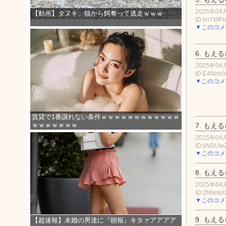
2025年04月
【動画】タヌキ、猫から餌奪って逃走ｗｗｗ
ID:lmYWF
▼このコメ
6.
もえる
2025年04月
ID:E4Nm
▼このコメ
賃貸で1番譲れない条件ｗｗｗｗｗｗｗｗｗｗｗｗ
ｗｗｗｗｗｗｗ
7.
もえる
2025年04月
ID:liNDUw
▼このコメ
8.
もえる
2025年04月
ID:ZhNm
▼このコメ
9.
もえる
【超速報】未婚の男達に『朗報』キタァアアアア