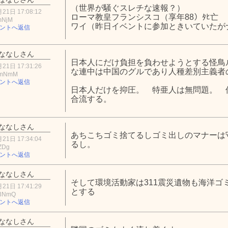
（世界が騒ぐスレチな速報？）
21日 17:08:12
ローマ教皇フランシスコ（享年88）ﾀﾋ亡
mNjM
ワイ（昨日イベントに参加ときいていたが
ントへ返信
ななしさん
日本人にだけ負担を負わせようとする怪鳥
21日 17:31:26
な連中は中国のグルであり人種差別主義者
VmNmM
ントへ返信
日本人だけを抑圧。 特亜人は無問題。 
合流する。
ななしさん
あちこちゴミ捨てるしゴミ出しのマナーは
21日 17:34:04
るし。
ZDg
ントへ返信
ななしさん
そして環境活動家は311震災遺物も海洋ゴ
21日 17:41:29
とする
U3NmQ
ントへ返信
ななしさん