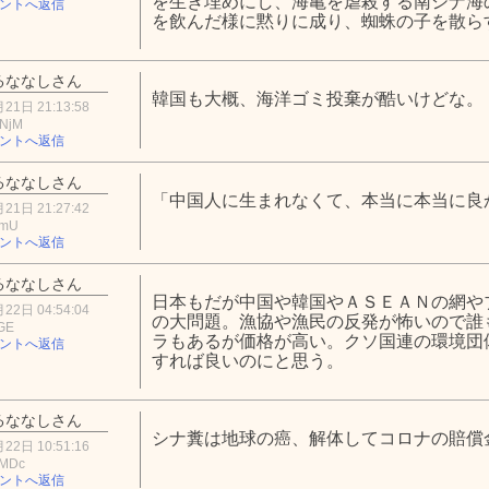
を生き埋めにし、海亀を虐殺する南シナ海
ントへ返信
を飲んだ様に黙りに成り、蜘蛛の子を散ら
るななしさん
韓国も大概、海洋ゴミ投棄が酷いけどな。
21日 21:13:58
0NjM
ントへ返信
るななしさん
「中国人に生まれなくて、本当に本当に良
21日 21:27:42
ZmU
ントへ返信
るななしさん
日本もだが中国や韓国やＡＳＥＡＮの網や
22日 04:54:04
の大問題。漁協や漁民の反発が怖いので誰
NGE
ラもあるが価格が高い。クソ国連の環境団
ントへ返信
すれば良いのにと思う。
るななしさん
シナ糞は地球の癌、解体してコロナの賠償
22日 10:51:16
0MDc
ントへ返信