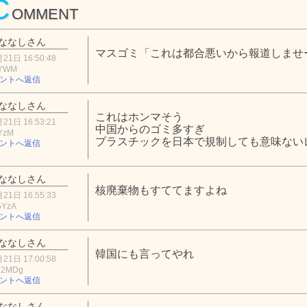
C
OMMENT
ななしさん
マスゴミ「これは都合悪いから報道しませ
21日 16:50:48
3YWM
ントへ返信
ななしさん
これはホンマそう
21日 16:53:21
中国からのゴミ多すぎ
YzM
プラスチックを日本で規制しても意味ない
ントへ返信
ななしさん
核廃棄物もすててますよね
21日 16:55:33
5YzA
ントへ返信
ななしさん
韓国にも言ってやれ
21日 17:00:58
U2MDg
ントへ返信
ななしさん