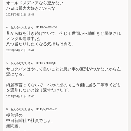
オールドメディアなら驚かない
パヨは暴力大好きだからな
2025年04月21日 16:43
4. もえるななしさん. ID:RhOWE0NDE
昔から嘘を吐き続けていて、今じゃ世間から嘘吐きと罵倒され
メンタル崩壊中だ。
八つ当たりしたくなる気持ちは判る。
2025年04月21日 16:44
5. もえるななしさん. ID:UxY2U0MjU
サヨクパスはやって良いことと悪い事の区別がつかないから左
翼になる。
綺麗事言ってないで、バカの壁の向こう側に居る二等市民ども
を選別しないと繰り返すだけだぞ。
2025年04月21日 17:40
6. もえるななしさん. ID:EyNjBhMmY
極普通の
中日新聞社の社員でしょ。
無問題。