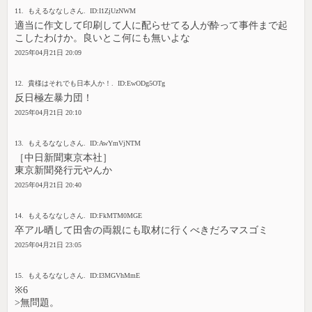
11. もえるななしさん. ID:I1ZjUzNWM
適当に作文して印刷して人に配らせてる人が酔って事件まで起
こしたわけか。良いとこ何にも無いよな
2025年04月21日 20:09
12. 貴様はそれでも日本人か！. ID:EwODg5OTg
反日極左暴力団！
2025年04月21日 20:10
13. もえるななしさん. ID:AwYmVjNTM
［中日新聞東京本社］
東京新聞発行元やんか
2025年04月21日 20:40
14. もえるななしさん. ID:FkMTM0MGE
卒アル晒して田舎の両親にも取材に行くべきだろマスゴミ
2025年04月21日 23:05
15. もえるななしさん. ID:I3MGVhMmE
※6
>無問題。