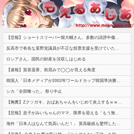
【悲報】ショートスリーパー堀大輔さん、多数の誹謗中傷で涙が止まらなくなってしまう動画がネットで話題に → ………
反高市で有名な某野党議員が不正な投票支援を受けていた過去が発掘、「説明責任があるのでは？」と揶揄されており……
ロシアさん、国民の財産を没収しはじめる
【速報】賀喜遥香、前屈みで◯◯が見える角度
韓国人「日本メディアが2002年ワールドカップ韓国準決勝も調査すべきと主張！」→「英国メディアも一斉に指摘‥」
シカ「全部喰った」 祭り中止
【胸糞】Zクソガキ、おばあちゃんをいじめて炎上するｗｗｗｗ
【悲報】息子がみいちゃんのママ、限界を迎える「もう無理。普通の家庭を築きたい。普通の子育てをしたい。」
海外「日本人はなんて気高いんだ！」 英高級紙も驚愕した極限の中の日本人の姿に世界が衝撃