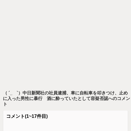
（ ´_ゝ`）中日新聞社の社員逮捕、車に自転車を叩きつけ、止め
に入った男性に暴行 酒に酔っていたとして容疑否認
へのコメン
ト
コメント
(1~17件目)