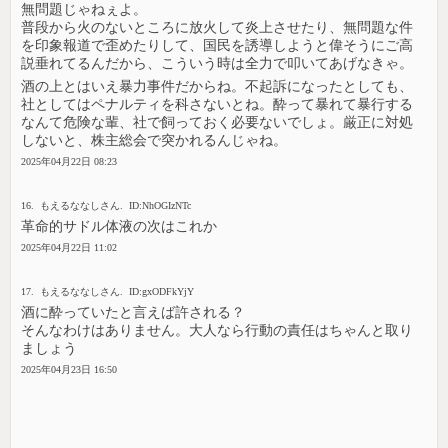
無問題じゃねぇよ。
普段から火のないところに放火して炎上させたり、無問題な件
を印象報道で歪めたりして、国民を誘導しようと偉そうにご高
説垂れてるんだから、こういう時は全力で叩いてあげなきゃ。
酒の上とはいえ暴力事件だからね。不起訴になったとしても、
社としてはペナルティを科さないとね。酔って暴れて暴行する
なんて危険な輩、社で飼っておく必要ないでしょ。厳正に対処
しないと、株主総会で突かれるんじゃね。
2025年04月22日 08:23
16. もえるななしさん. ID:NhOGIzNTc
革命的サドル体液の次はこれか
2025年04月22日 11:02
17. もえるななしさん. ID:gxODFkYjY
酒に酔っていたと言えば許される？
そんなわけはありません。大人なら行動の責任はちゃんと取り
ましょう
2025年04月23日 16:50