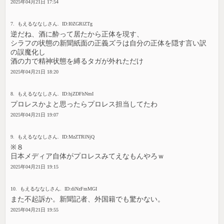
2025年04月21日 17:54
7. もえるななしさん. ID:I0ZGRlZTg
逆だね、酒に酔って居たから正体を現す、
シラフの状態の新聞紙面の正義ズラは自分の正体を隠す言い訳
の誤魔化し
酒の力で精神状態を縛るタガが外れただけ
2025年04月21日 18:20
8. もえるななしさん. ID:hjZDFhNmI
プロレスかよと思ったらプロレス担当してたわ
2025年04月21日 19:07
9. もえるななしさん. ID:MzZTRlNjQ
※８
日本メディア自体がプロレスみてえなもんやろｗ
2025年04月21日 19:15
10. もえるななしさん. ID:diNzFmMGI
また不起訴か。新聞記者、外国籍でも驚かない。
2025年04月21日 19:55