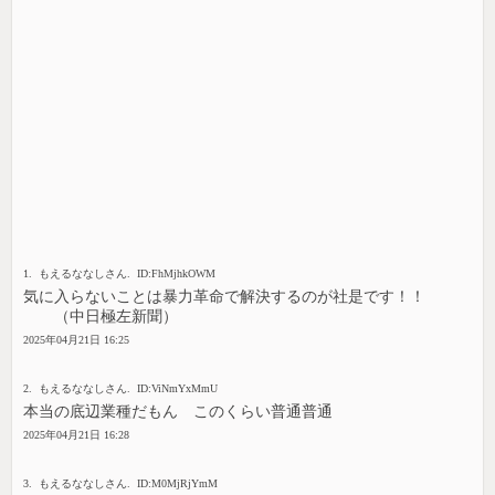
1. もえるななしさん. ID:FhMjhkOWM
気に入らないことは暴力革命で解決するのが社是です！！
（中日極左新聞）
2025年04月21日 16:25
2. もえるななしさん. ID:ViNmYxMmU
本当の底辺業種だもん このくらい普通普通
2025年04月21日 16:28
3. もえるななしさん. ID:M0MjRjYmM