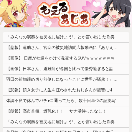
「みんなの演奏を被災地に届けよう!」とか言い出した吹奏楽部の顧問、だが泊まる場所やご飯は現地のお寺とかホテルとか……
【悲報】蓮舫さん、官邸の被災地訪問広報動画に「ありえない！作成費用は、あなたの税金です！」と猛批判 → ネットからは巨大ブーメランを指摘する声 ｗｗｗｗｗｗｗ
【画像】 日産が社運をかけて発売するSUVｗｗｗｗｗｗｗ
【画像】日本さん、避難所が各国と比べて優秀過ぎると話題に
羽田の荷物締め切り前倒しになったことに世界が騒然！←「日本のサービス劣化の兆候！」（海外の反応）
【悲報】頂き女子に人生を狂わされたおじさんが復讐にすべてを捧げるヱロゲが発売ｗｗｗｗｗ
体調不良で休んでパチ●コ通ってたら、数十日単位の証拠写真撮られて会社クビになった
【朗報】高市首相、爆乳化！！！ サナ活待ったなし！
「みんなの演奏を被災地に届けよう!」とか言い出した吹奏楽部の顧問、だが泊まる場所やご飯は現地のお寺とかホテルとか……