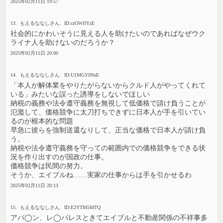
2025年02月11日 19:57
13. もえるななしさん. ID:czOWJlYzE
社会的にかわいそうに見える人を助けたいのであればなぜウク
ライナ人を助けないのだろうか？
2025年02月11日 20:00
14. もえるななしさん. ID:U1MGY0NzE
「本人が解体業をやりたがらないからクルド人がやってくれて
いる」みたいな誤った誘導をしないでほしい
納税の義務や法令遵守義務を無視して低価格で請け負うことが
氾濫して、価格競争に太刀打ちできずに日本人が手を引いてい
るのが根本的な問題
早急に彼らを強制送還なりして、正当な価格で日本人が請け負
う。
納税や法令遵守義務を守っての範囲内での価格競争をできる状
況を作り出すのが国政の仕事。
価格競争は民間の努力。
そうか、エイブルね……実家の仕事からは手を引かせるわ
2025年02月11日 20:13
15. もえるななしさん. ID:E2YTM5MTQ
アパ◯ン、レ◯パレスときてエイブルと不動産関係の不祥事多