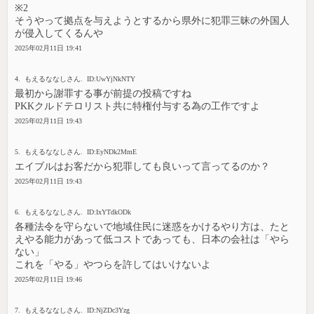
※2
そうやって拠点を与えようとするから県外に犯罪三昧の外国人
が侵入してくるんや
2025年02月11日 19:41
4. もえるななしさん. ID:UwYjNkNTY
最初から謝罪する事が前提の投稿ですね
PKKクルドテロリスト共に特権付与する為の工作ですよ
2025年02月11日 19:43
5. もえるななしさん. ID:EyNDk2MmE
エイブルはお客だから犯罪しても良いって言ってるのか？
2025年02月11日 19:43
6. もえるななしさん. ID:IxYTdkODk
各種法令を守らないで地域住民に迷惑をかけるやり方は、たと
えやる能力があって低コストであっても、日本の会社は「やら
ない」
これを「やる」やつらを許してはいけないよ
2025年02月11日 19:46
7. もえるななしさん. ID:NjZDc3Yzg