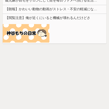
義兄嫁が自宅をサロンにして姪を毎日ウトメへ預ける生活に。数年後、そのツケが一気に回ってきて…
【朗報】かわいい動物の動画がストレス・不安の軽減になる可能性。英大学の研究で実証
【閲覧注意】俺が近くにいると機械が壊れるんだけどさ