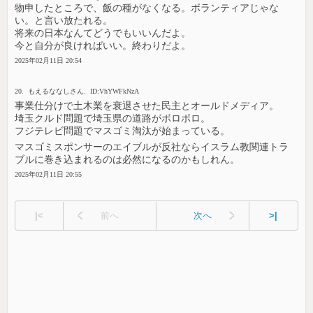
物申したところで、飯の種がなくなる。ボランティアじゃな
い。と言い放たれる。
将来の日本なんてどうでもいいんだよ。
今と自分が良ければいい。終わりだよ。
2025年02月11日 20:54
20. もえるななしさん. ID:VhYWFkNzA
事業仕分けで土木業を衰退させた民主とオールドメディア。
埼玉クルド問題で埼玉県の道路がボロボロ。
フジテレビ問題でマスゴミ淘汰が始まっている。
マスゴミスポンサーのエイブルが反社ならイスラム教関連トラ
ブルに巻き込まれるのは必然になるのかもしれん。
2025年02月11日 20:55
|<
前へ
次へ
>|