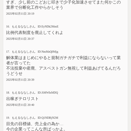
すぎ、少し前のこどおじ叩きで少子化加速させてまた何かこの
業界で分断化工作やらかしそう
2025年02月11日 20:19
16. もえるななしさん. ID:EyNDk2MmE
比例代表制度を廃止してくれよ
2025年02月11日 20:37
17. もえるななしさん. ID:NmMzQ0Mjg
解体業はまじめにやると規制ガチガチで利益にならないって業
者が言ってた
不法投棄や産廃、アスベストガン無視して利益あげてるんだろ
うどうせ
2025年02月11日 20:39
18. もえるななしさん. ID:JiMWIxMDQ
出稼ぎテロリスト
2025年02月11日 20:40
19. もえるななしさん. ID:Q1NDBjN2M
目先の目標値、売上金の為か…
今の企業ってこんな所ばっかよ。