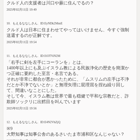
クルド人の支援者は川口や蕨に住んでるの？
2025年02月11日 19:49
10. もえるななしさん. ID:EyNDk2MmE
クルド人は日本に住まわせてやってはいけません、今すぐ強制
送還するのが正解です。
2025年02月11日 19:54
11. もえるななしさん. ID:I1OTViN2M
「右手に剣を左手にコーランを」とは、
1400年以上にも及ぶイスラム教による民族浄化の歴史を簡潔か
つ正確に要約した至言・名言である。
それが非常に都合が悪かったために、「ムスリムの左手は不浄
だとか不浄でないとか」と無理矢理に屁理屈を捏ね繰り回し
て、間違いなことにした。
そして今、イスラム教は世界で最も穏健で平和な宗教だと、詐
欺師ソックリに出鱈目を叫んでいます
2025年02月11日 19:56
12. もえるななしさん. ID:E4N2VhZjQ
※9
大野知事は知事公舎のあるさいたま市浦和区なんじゃない？