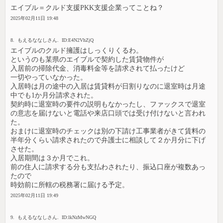
エイブル＝クルド支援PKK支援企業ってことね？
2025年02月11日 19:48
8. もえるななしさん. ID:E4N2VhZjQ
エイブルのクルド擁護はしっくりくるわ。
というのも某県のエイブルで契約した賃貸物件が
入居前の掃除代金、消毒料金等を請求されて払ったけど
一切やっていなかった。
入居時は月の途中の入居は賃貸料が日割りなのに退室時は月途
中でも1か月分請求された。
契約時に退室時の要件の説明もなかったし、ファックスで退室
の意志を届けないと電話や来店口頭では受け付けないと言われ
た。
おまけに退室時のチェックは別の下請け工事業者がきて賃料の
半年分くらい請求されたので弁護士に相談して２か月分に下げ
させた。
入居期間は３か月でこれ。
前の住人に請求する分も支払わされたり、振込口座が複数あっ
たので
時効前に所轄の税務署に届ける予定。
2025年02月11日 19:49
9. もえるななしさん. ID:lkNzMwNGQ