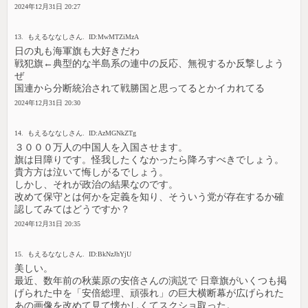
2024年12月31日 20:27
13. もえるななしさん. ID:MwMTZiMzA
日の丸も海軍旗も大好きだわ
戦犯旗←典型的な半島系の連中の反応、無視するか反撃しよう
ぜ
国連から分断統治されて戦勝国と思ってるとかイカれてる
2024年12月31日 20:30
14. もえるななしさん. ID:AzMGNkZTg
３０００万人の中国人を入国させます。
旗は目障りです。怪我したくなかったら降ろすべきでしょう。
貴方方は泣いて悔しがるでしょう。
しかし、それが政治の結果なのです。
改めて保守とは何かを定義を知り、そういう党が存在するか確
認してみてはどうですか？
2024年12月31日 20:35
15. もえるななしさん. ID:BkNzJhYjU
美しい。
最近、数年前の秋葉原の安倍さんの演説で 日章旗がいくつも掲
げられた中を「安倍総理、頑張れ」の巨大横断幕が広げられた
あの画像を改めて見て懐かしくてスクショ取った。