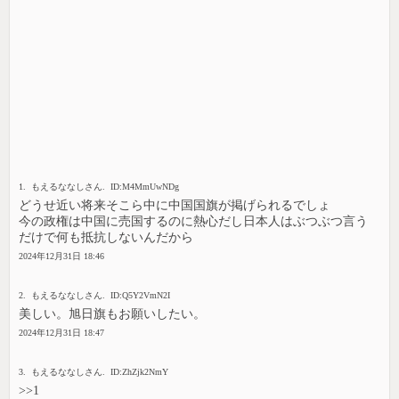
1. もえるななしさん. ID:M4MmUwNDg
どうせ近い将来そこら中に中国国旗が掲げられるでしょ
今の政権は中国に売国するのに熱心だし日本人はぶつぶつ言う
だけで何も抵抗しないんだから
2024年12月31日 18:46
2. もえるななしさん. ID:Q5Y2VmN2I
美しい。旭日旗もお願いしたい。
2024年12月31日 18:47
3. もえるななしさん. ID:ZhZjk2NmY
>>1