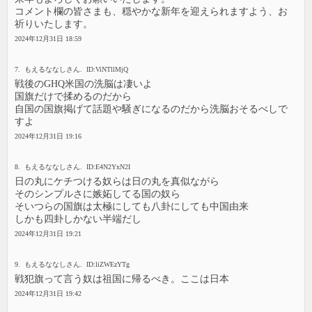
コメント欄の皆さまも、穏やかな新年を迎えられますよう、お
祈りいたします。
2024年12月31日 18:59
7. もえるななしさん. ID:ViNTllMjQ
戦後のGHQ米国の洗脳は凄いよ
国旗だけで揉めるのだから
自国の国旗掲げて話題や騒ぎになるのだから洗脳おそるべしで
すよ
2024年12月31日 19:16
8. もえるななしさん. ID:E4N2YxN2I
日の丸にケチつける奴らは日の丸を真似ながら
そのシンプルさに嫉妬してる国の奴ら
そいつらの国旗は太極にしても八卦にしても中国由来
しかも四卦しかない半端だし
2024年12月31日 19:21
9. もえるななしさん. ID:liZWEzYTg
戦犯旗って言う奴は祖国に帰るべき。ここは日本
2024年12月31日 19:42