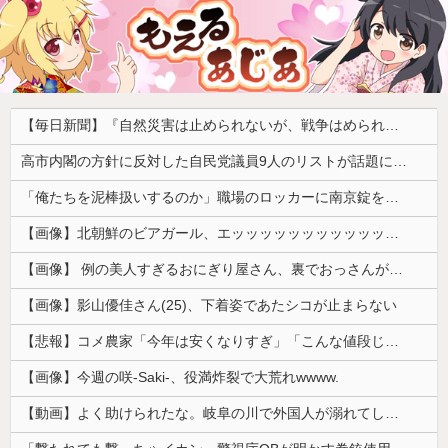
【毎日新聞】『自然災害は止められないが、戦争はめられる』イオンモール熊本で被災の高校生平和誓う
高市内閣の方針に反対した自民党議員9人のリストが話題に、「岩屋はどこへ行った？」との指摘もあるが……
「俺たちを泥棒扱いするのか」職場のロッカーに南京錠をつけた女性、海外の判定は…
【画像】北朝鮮のビアガール、エッッッッッッッッッッッッッッッッッ！
【画像】 例の美人すぎるおにぎり屋さん、裏でおっさんが握っていたｗｗｗｗｗｗｗｗｗｗｗｗｗｗｗｗｗ
【画像】影山優佳さん(25)、下着姿であたシコが止まらない
【悲報】コメ農家「今年は安くなりすぎ」「こんな値段じゃ米作りをやめる人も多くなるんじゃないかな?」
【画像】今週の咲-Saki-、役満炸裂で大荒れwwww.
【動画】よく助けられたな。岐阜の川で外国人が溺れてしまう事故。