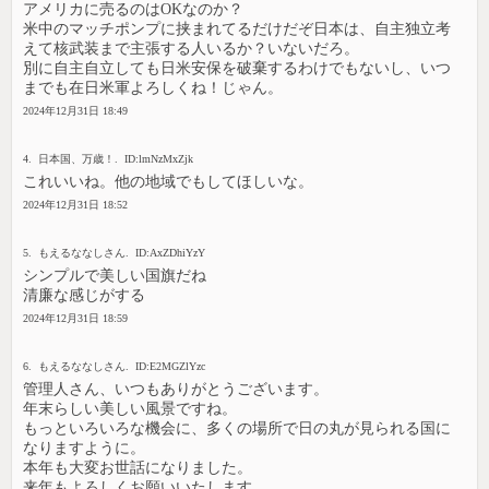
アメリカに売るのはOKなのか？
米中のマッチポンプに挟まれてるだけだぞ日本は、自主独立考
えて核武装まで主張する人いるか？いないだろ。
別に自主自立しても日米安保を破棄するわけでもないし、いつ
までも在日米軍よろしくね！じゃん。
2024年12月31日 18:49
4. 日本国、万歳！. ID:lmNzMxZjk
これいいね。他の地域でもしてほしいな。
2024年12月31日 18:52
5. もえるななしさん. ID:AxZDhiYzY
シンプルで美しい国旗だね
清廉な感じがする
2024年12月31日 18:59
6. もえるななしさん. ID:E2MGZlYzc
管理人さん、いつもありがとうございます。
年末らしい美しい風景ですね。
もっといろいろな機会に、多くの場所で日の丸が見られる国に
なりますように。
本年も大変お世話になりました。
来年もよろしくお願いいたします。