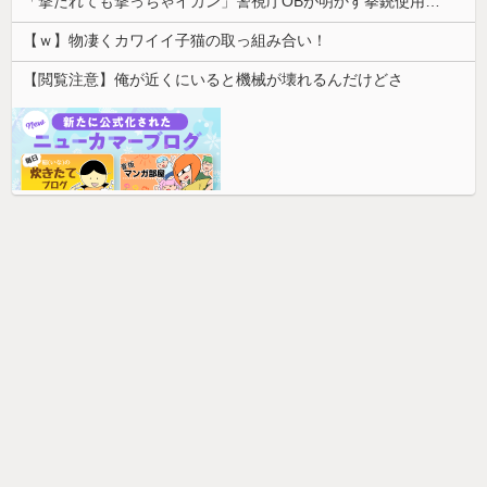
「撃たれても撃っちゃイカン」警視庁OBが明かす拳銃使用の葛藤…河内長野「2発で射殺」なぜ起きた？
【ｗ】物凄くカワイイ子猫の取っ組み合い！
【閲覧注意】俺が近くにいると機械が壊れるんだけどさ