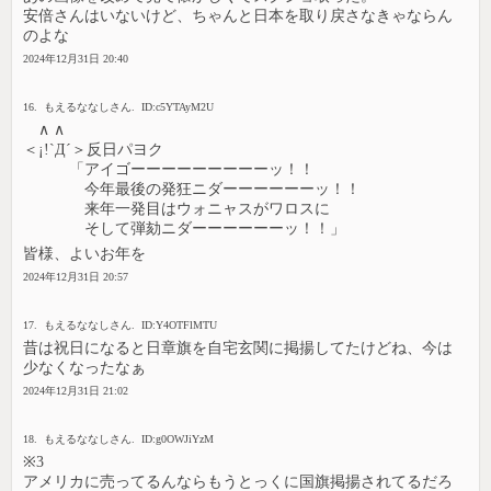
安倍さんはいないけど、ちゃんと日本を取り戻さなきゃならん
のよな
2024年12月31日 20:40
16. もえるななしさん. ID:c5YTAyM2U
∧ ∧
＜¡!`Д´＞反日パヨク
「アイゴーーーーーーーーーッ！！
今年最後の発狂ニダーーーーーーッ！！
来年一発目はウォニャスがワロスに
そして弾劾ニダーーーーーーッ！！」
皆様、よいお年を
2024年12月31日 20:57
17. もえるななしさん. ID:Y4OTFlMTU
昔は祝日になると日章旗を自宅玄関に掲揚してたけどね、今は
少なくなったなぁ
2024年12月31日 21:02
18. もえるななしさん. ID:g0OWJiYzM
※3
アメリカに売ってるんならもうとっくに国旗掲揚されてるだろ