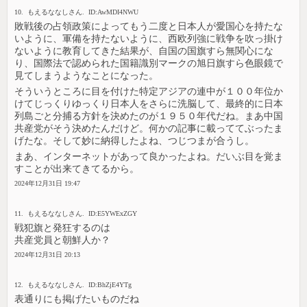
10. もえるななしさん. ID:AwMDI4NWU
敗戦後の占領政策によってもう二度と日本人が愛国心を持たな
いように、軍備を持たないように、西欧列強に戦争を吹っ掛け
ないように教育してきた結果が、自国の国旗すら無関心にな
り、国際法で認められた国籍識別マークの旭日旗すら色眼鏡で
見てしまうようなことになった。
そういうところに目を付けた特定アジアの連中が１００年位か
けてじっくりゆっくり日本人をさらに洗脳して、最終的に日本
列島ごと分捕る方針を決めたのが１９５０年代だね。まあ中国
共産党がそう決めたんだけど。何かの記事に載っててぶったま
げたな。そして妙に納得したよね、つじつまが合うし。
まあ、インターネットがあって良かったよね。だいぶ目を覚ま
すことが出来てきてるから。
2024年12月31日 19:47
11. もえるななしさん. ID:E5YWExZGY
戦犯旗と発狂するのは
共産党員と朝鮮人か？
2024年12月31日 20:13
12. もえるななしさん. ID:BhZjE4YTg
表通りにも掲げたいものだね