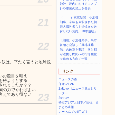
神社、境内におけるコスプ
レや軍装の禁止を発表
（ ´_ゝ`）東京新聞「小池都
21
知事、今年も虐殺された朝
鮮人犠牲者らを追悼文を送
付しない意向。10年連続」
【朗報】小池都知事、高市
22
首相と会談し「墓地埋葬
法」の改正を要請 国と都
が連携し民間への指導強化
を進める方向で一致
う奴は、平たく言うと地球規
リンク
いお題目を唱え
ニュースの森
を得ようとする
保守JAPAN
されましたか？？
Zattoyomiニュース見出しリ
国の力でやればよい
ーダー
23
考えてあり得ない
2chnavi
特定アジアと日本／情強！良
まとめ速報
いーあんてな(#ﾟｗﾟ)