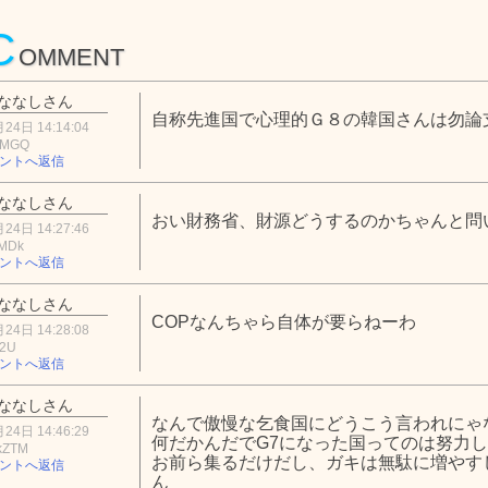
C
OMMENT
ななしさん
自称先進国で心理的Ｇ８の韓国さんは勿論
24日 14:14:04
1MGQ
ントへ返信
ななしさん
おい財務省、財源どうするのかちゃんと問
24日 14:27:46
4MDk
ントへ返信
ななしさん
COPなんちゃら自体が要らねーわ
24日 14:28:08
N2U
ントへ返信
ななしさん
なんで傲慢な乞食国にどうこう言われにゃ
24日 14:46:29
何だかんだでG7になった国ってのは努力
kZTM
お前ら集るだけだし、ガキは無駄に増やす
ントへ返信
ん