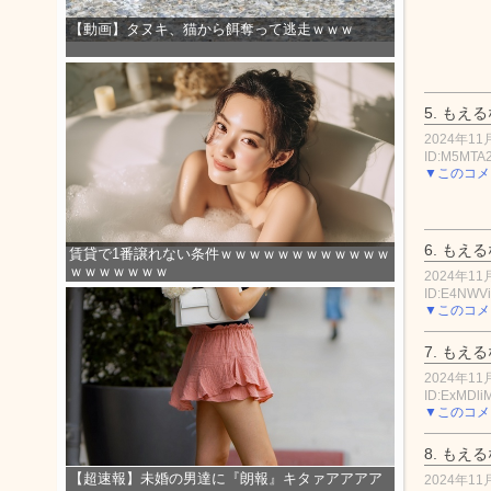
【動画】タヌキ、猫から餌奪って逃走ｗｗｗ
5.
もえる
2024年11月
ID:M5MTA
▼このコメ
6.
もえる
賃貸で1番譲れない条件ｗｗｗｗｗｗｗｗｗｗｗｗ
ｗｗｗｗｗｗｗ
2024年11月
ID:E4NWVi
▼このコメ
7.
もえる
2024年11月
ID:ExMDli
▼このコメ
8.
もえる
【超速報】未婚の男達に『朗報』キタァアアアア
2024年11月