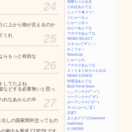
我無ちゃんねる
24
だめぽあんてな
ニュース★３つ！
☆にゅーもふ
にゅーぷる☆
うに上から物が言えるのか
ねらーあんてな
ウホウホあんてな
25
てくれ
NEWS SELECT
キタコレ(ﾟ∀ﾟ)！！
わくてか！
NewsLog
ならもっと有効な
にゅーぷろ
26
アナログあんてな
２ｃｈまとめちゃんねる
NEWS CHOICE
特亜流あんてな
トしてたよね
Best Trend News
援などする必要無いと思っ
しぃアンテナ(*ﾟーﾟ)
つーアンテナ(*ﾟ∀ﾟ)
27
れなあかんの💢
のーアンテナ(ﾟAﾟ* )
ギコにゅー(,,ﾟДﾟ)
2GET
まとめアプリChaconne
き出しの国家間外交ってもの
matomeja
U-1NEWS
拠出を要求 COP29.です