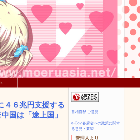
ok
国に４６兆円支援する
首相官邸 ご意見
※中国は「途上国」
e-Gov 各府省への政策に関す
る意見・要望
管理人より