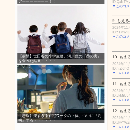
アーーーーーーー！！
ID:QxNTMy
▼このコメ
9.
もえる
2024年11月
ID:c1MWI3
▼このコメ
【衝撃】世田谷の小学生達、河川敷の『桑の実』
10.
もえ
を食べた結果・・・・
2024年11月
ID:hiZjdhO
▼このコメ
11.
もえ
2024年11月
ID:JkMjU
▼このコメ
12.
もえ
【悲報】楽すぎる在宅ワークの正体、ついに『判
2024年11月
明』する・・・・・・
ID:UwYW
▼このコメ