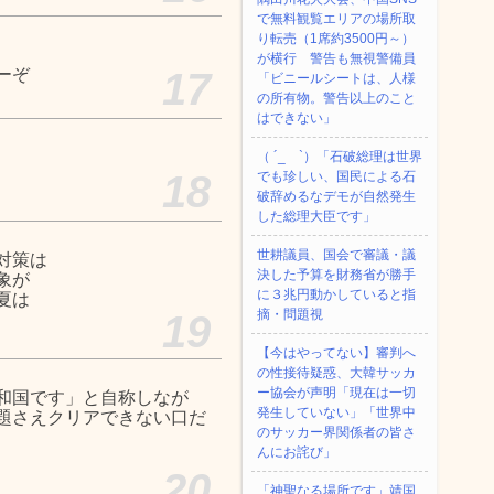
で無料観覧エリアの場所取
り転売（1席約3500円～）
が横行 警告も無視警備員
ーぞ
17
「ビニールシートは、人様
の所有物。警告以上のこと
はできない」
（ ´_ゝ`）「石破総理は世界
18
でも珍しい、国民による石
破辞めるなデモが自然発生
した総理大臣です」
世耕議員、国会で審議・議
対策は
決した予算を財務省が勝手
象が
に３兆円動かしていると指
夏は
摘・問題視
19
【今はやってない】審判へ
の性接待疑惑、大韓サッカ
ー協会が声明「現在は一切
和国です」と自称しなが
発生していない」「世界中
題さえクリアできない口だ
のサッカー界関係者の皆さ
んにお詫び」
20
「神聖なる場所です」靖国