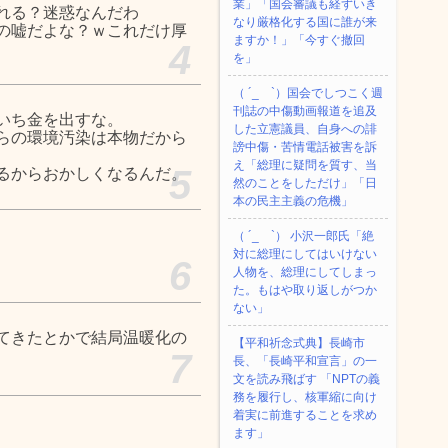
業」「国会審議も経ずいき
れる？迷惑なんだわ
なり厳格化する国に誰が来
の嘘だよな？ｗこれだけ厚
ますか！」「今すぐ撤回
4
を」
（ ´_ゝ`）国会でしつこく週
刊誌の中傷動画報道を追及
いち金を出すな。
した立憲議員、自身への誹
らの環境汚染は本物だから
謗中傷・苦情電話被害を訴
え「総理に疑問を質す、当
5
るからおかしくなるんだ。
然のことをしただけ」「日
本の民主主義の危機」
（ ´_ゝ`） 小沢一郎氏「絶
対に総理にしてはいけない
6
人物を、総理にしてしまっ
た。もはや取り返しがつか
ない」
てきたとかで結局温暖化の
【平和祈念式典】長崎市
7
長、「長崎平和宣言」の一
文を読み飛ばす 「NPTの義
務を履行し、核軍縮に向け
着実に前進することを求め
ます」