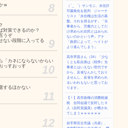
8
かｗ
（ ´_ゝ`）サンモニ、永住許
可厳格化を批判 ジャーナ
リスト「永住権は生活の基
盤。それを揺るがす」「当
？
事者から、労働力としてだ
ば対策できるのか？
け求められ住民とはみられ
言うぞ
ないのかという声」アナ
9
せない段階に入ってる
「政府によって、ヘイトが
より進んでしまう」
高市早苗さん（34）「少な
ら「カネにならないからい
くとも私自身は（戦争）当
おっすおっす
10
事者とはいえない世代です
から、反省なんかしており
ませんし、反省を求められ
るいわれもないと思ってお
退するほかない
ります」
11
【！】高市政権の消費税減
税 合同会議で反対した９
人（自民党議員）が晒され
てしまうｗｗｗｗｗｗ
12
岩手県宮古市議（共産）、