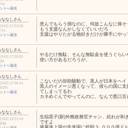
YzI
ントへ返信
るななしさん
恵んでもらう側なのに、何故こんなに偉そ
24日 17:53:59
もう支援なんかしなくていいだろ
YjY
支援はやりたがる物好きだけが勝手にやっ
ントへ返信
るななしさん
やるだけ無駄、そんな無駄金を使うぐらい
24日 17:55:01
使い方があるだろうが。
YjM
ントへ返信
るななしさん
こないだの弥助騒動で、黒人が日本をヘイ
24日 17:56:41
黒人のイメージ悪くなって、彼らの国に支
3OTA
てしまってるわ
ントへ返信
カネめぐんでやってんのに、なんで悪口言わ
るななしさん
生稲晃子(新)外務政務官チャン、此れが剥
24日 18:51:43
ですよ
0NDM
発展途上国が先進国に総額３､０００億ドルの
ントへ返信