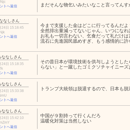
Njc
まだそんな物乞いみたいなこと言ってんす
ントへ返信
ななしさん
今まで支援した金はどこに行ってるんだよ
24日 15:16:45
全然排出量減ってないじゃん、いつになれ
Njk
お礼も一切言わない、乞食だって礼だけは
ントへ返信
流石に先進国民舐めすぎ、もう感情的に許
るななしさん
その昔日本が環境技術を供与しようとした
24日 15:18:35
らない」と一蹴したゴミクソチャイニーズ
Tk
ントへ返信
るななしさん
トランプ大統領は脱退するので、日本も脱
24日 15:33:38
5NmU
ントへ返信
るななしさん
中国が９割持って行くんだろ
24日 15:42:10
温暖化対策は当然しない
ZmZmY
ントへ返信