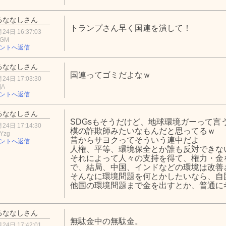
るななしさん
トランプさん早く国連を潰して！
24日 16:37:03
MGM
ントへ返信
るななしさん
国連ってゴミだよなｗ
24日 17:03:30
jA
ントへ返信
るななしさん
SDGsもそうだけど、地球環境ガーって言
24日 17:14:30
模の詐欺師みたいなもんだと思ってるｗ
Yzg
昔からサヨクってそういう連中だよ
ントへ返信
人権、平等、環境保全とか誰も反対できな
それによって人々の支持を得て、権力・金
で、結局、中国、インドなどの環境は改善
そんなに環境問題を何とかしたいなら、自
他国の環境問題まで金を出すとか、普通に
るななしさん
無駄金中の無駄金。
24日 17:42:01