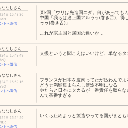
るななしさん
某k国「ウリは先進国ニダ。何があっても
24日 15:48:36
中国「我らは途上国アルゥゥ(巻き舌)、得
2M2I
ゥゥ(巻き舌)」
ントへ返信
これが宗主国と属国の違いか…
るななしさん
支援というと聞こえはいいけど、単なるタ
24日 15:49:49
MzQ
ントへ返信
るななしさん
フランスが日本を皮肉ってたが払わんでよ
24日 15:52:16
どうせ満額集まらんし使途不明になる
hYzQ
やたらと日本にタカるが一番責任を取らな
ントへ返信
んて茶番すぎる
るななしさん
いくら止めようと製造やってる国がまとも
24日 15:54:29
mNDc
ントへ返信