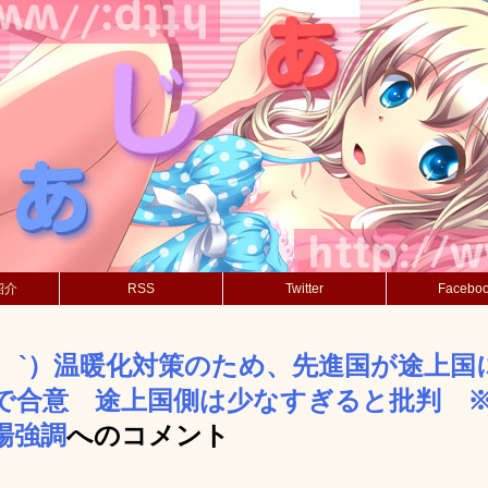
紹介
RSS
Twitter
Facebo
´_ゝ`）温暖化対策のため、先進国が途上
で合意 途上国側は少なすぎると批判 
場強調
へのコメント