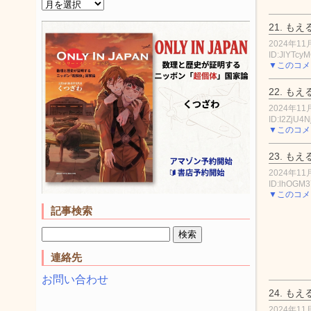
21.
もえ
2024年11月
ID:JlYTcy
▼このコメ
22.
もえ
2024年11月
ID:I2ZjU4N
▼このコメ
23.
もえ
2024年11月
ID:lhOGM3
▼このコメ
記事検索
連絡先
お問い合わせ
24.
もえ
2024年11月