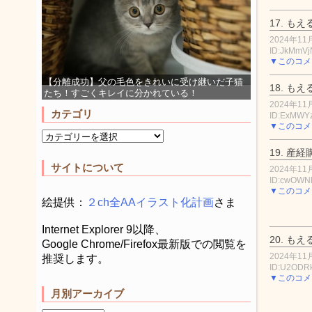
17.
もえ
2024年11月
ID:JkMmVj
▼このコメ
【分離成功】父の毛色をきれいに受け継いだ子猫
18.
もえ
たち！すごくキレイに分かれている！
2024年11月
カテゴリ
ID:ExMWY
▼このコメ
19.
産経
サイトについて
2024年11月
ID:cwOWN
▼このコメ
絵提供：
２ch全AAイラスト化計画
さま
Internet Explorer 9以降、
20.
もえ
Google Chrome/Firefox最新版での閲覧を
2024年11月
推奨します。
ID:U2ODR
▼このコメ
月別アーカイブ