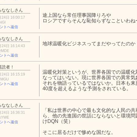
るななしさん
途上国なら常任理事国降りろや
24日 16:00:17
ロシアですらそんな恥知らずなこといわね
NGI
ントへ返信
るななしさん
地球温暖化ビジネスってまだやってたのか
24日 16:14:43
zMDE
ントへ返信
購読者！
温暖化対策というが、世界各国での温暖化
24日 16:15:19
なってはいない。現に世界各国での異常気
lMGU
それを物語っているではないか。日本も来
ントへ返信
40度を超えるような予測をされている。
るななしさん
「私は世界の中心で最も文化的な人民の共
24日 16:36:31
ら、他の先進国の世話にならないと環境問
kYWE
けDQN（笑）
ントへ返信
そこに居るだけで惨めな国だな。