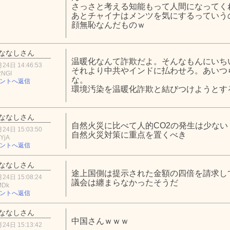
さっさと考える知能もって人間になってく
あとチャイナはメンツを気にするっていう
顔無恥なんだものｗ
ななしさん
温暖化なんて詐欺だよ。そんなもんにいち
24日 14:46:53
それより中共やインドに払わせろ。あいつ
2NGI
な。
ントへ返信
環境汚染を温暖化詐欺と結びつけようとす
ななしさん
自然火災に比べて人的CO2の発生は少ない
24日 15:03:50
自然火災対策に重点を置くべき
YjA
ントへ返信
ななしさん
途上国側は提示された金額の四倍を請求し
24日 15:08:24
議会は纏まらなかったそうだ
MDk
ントへ返信
ななしさん
中国さんｗｗｗ
24日 15:13:42