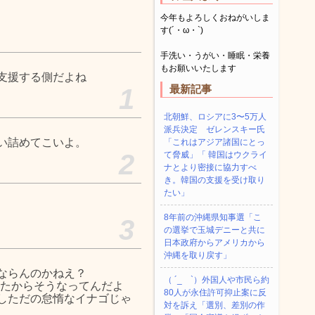
今年もよろしくおねがいしま
す(´・ω・`)
手洗い・うがい・睡眠・栄養
もお願いいたします
支援する側だよね
最新記事
1
北朝鮮、ロシアに3〜5万人
派兵決定 ゼレンスキー氏
い詰めてこいよ。
「これはアジア諸国にとっ
2
て脅威」「 韓国はウクライ
ナとより密接に協力すべ
き。韓国の支援を受け取り
たい」
8年前の沖縄県知事選「こ
3
の選挙で玉城デニーと共に
日本政府からアメリカから
沖縄を取り戻す」
ならんのかねえ？
（ ´_ゝ`）外国人や市民ら約
したからそうなってんだよ
80人が永住許可抑止案に反
しただの怠惰なイナゴじゃ
対を訴え「選別、差別の作