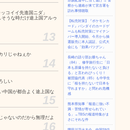
赤旗配達中に当て逃げ → 警
察から連絡が来て宮古署を
訪れ事情聴取
カッコイイ先進国ニダ」
しそうな時だけ途上国アルゥ
【転売対策】『ポケモンカ
ード』バンダイのカードゲ
ームも転売対策にマイナン
13
バー導入開始、今月から抽
選販売に本人認証、公式大
会にも「効果バツグン」
カリじゃねぇか
長崎の語り部お爺ちゃん
14
（84）、修学旅行生に「日
本も原爆を持たないと負け
る」と言われびっくり！
被団協代表（85）も中学生
ろしい
に「核を持たないで日本を
守れますか」と問われ危機
い中国が都合よく途上国な
感
15
熊本県知事「報道に強い不
満・苦情が寄せられてい
る」→TBSの報道特集がま
じゃないのだから無理だよ
さにそれな件
16
隅田川花火大会、中国SNS