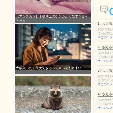
【マンチカン】子猫同士のケンカが可愛すぎるｗ
ｗｗｗ
1.
もえる
2024年11月
ID:hmNTc
▼このコメ
2.
もえる
2024年11月
ID:QxMjA
▼このコメ
大学入ったら彼女できるって言ってた奴来い
3.
もえる
2024年11月
ID:I3YzRj
▼このコメ
4.
もえる
2024年11月
ID:E0MmF
▼このコメ