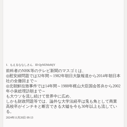
1. もえるななしさん. ID:QyM2MzMjY
前科者のNHK等のテレビ新聞のマスゴミは、
◎慰安婦問題では32年間～1982年朝日大阪報道から2014年朝日本
社の全撤回まで～
◎北朝鮮拉致事件では14年間～1988年梶山大臣国会答弁から2002
年小泉総理訪朝まで～
も大ウソを流し続けて世界中に広め、
しかも財政問題等では、論外な大学法経卒は兎も角として商業
高校卒がインチキと断言できる大嘘を今も30年以上も流してい
る。
2024年11月20日 09:13