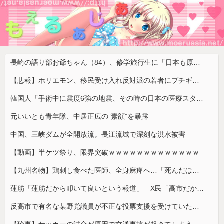
長崎の語り部お爺ちゃん（84）、修学旅行生に「日本も原爆を持たないと負ける」と言われびっくり！ 被団協代表（85）も中学生に「核を持たないで日本を守れますか」と問われ危機感
【悲報】ホリエモン、移民受け入れ反対派の若者にブチギレ「差別するなんて最低だ！」 → スタジオ誰も反論できず沈黙 ………
韓国人「手術中に震度6強の地震、その時の日本の医療スタッフたちの姿をご覧ください」→「マジで鳥肌立った」「こういう姿は韓国も見習わないと」「あん...
元いいとも青年隊、中居正広の”素顔”を暴露
中国、三峡ダムが全開放流。長江流域で深刻な洪水被害
【動画】半ケツ祭り、限界突破ｗｗｗｗｗｗｗｗｗｗｗｗｗ
【九州名物】鶏刺し食べた医師、全身麻痺へ…「死んだほうが良かったと思っていた」
蓮舫「蓮舫だから叩いて良いという報道」 X民「高市だから叩いて良いをやってるのがお前だろ」
反高市で有名な某野党議員が不正な投票支援を受けていた過去が発掘、「説明責任があるのでは？」と揶揄されており……