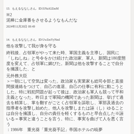
13. もえるななしさん. ID:I1NzA5ZmM
※2
泥棒に金庫番をさせるようなもんだな
2024年11月20日 09:49
14. もえるななしさん. ID:UwZmYyNmI
他を攻撃して我が身を守る
終戦後、占領軍がやって来た時、軍国主義を主導し、国民に
「しねしね」と号令をかけ続けた政治家、軍人、新聞は180度態
度を変えて、占領軍に媚びた。新聞は他を攻撃することで自分
を擁護した、と
元外務大臣
＞一朝にして空気は変った。政治家も実業家も総司令部と直接
間接連絡をつけて、自己の進退、自己の仕事に有利に動こうと
した。特に戦犯問題が起って後は、政治家も軍人も競って平和
主義となった。昨日まで軍閥の機関であった新聞は、挙げて過
去を精算し、掌を翻すがごとく占領軍を謳歌し、軍部及過去の
指導者を攻撃し始めた。他人を攻撃しまたは誣（し）ゆること
は自分を擁護し、自分の責任を軽くするものと早合点した※誣
いる＝事実と違うことを言う。特に、事実を曲げて人を悪く言
う
：1986年 重光葵「重光葵手記」帝国ホテルの暁夢