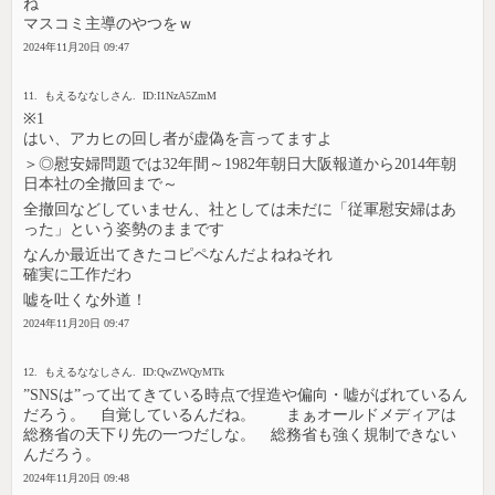
ね
マスコミ主導のやつをｗ
2024年11月20日 09:47
11. もえるななしさん. ID:I1NzA5ZmM
※1
はい、アカヒの回し者が虚偽を言ってますよ
＞◎慰安婦問題では32年間～1982年朝日大阪報道から2014年朝
日本社の全撤回まで～
全撤回などしていません、社としては未だに「従軍慰安婦はあ
った」という姿勢のままです
なんか最近出てきたコピペなんだよねねそれ
確実に工作だわ
嘘を吐くな外道！
2024年11月20日 09:47
12. もえるななしさん. ID:QwZWQyMTk
”SNSは”って出てきている時点で捏造や偏向・嘘がばれているん
だろう。 自覚しているんだね。 まぁオールドメディアは
総務省の天下り先の一つだしな。 総務省も強く規制できない
んだろう。
2024年11月20日 09:48