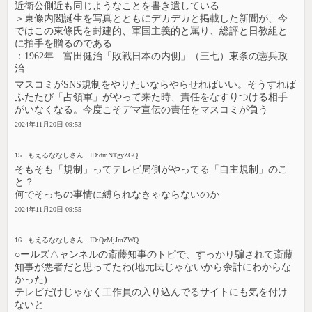
近衛公側近も同じようなことを書き遺している
＞東條内閣誕生を写真とともにデカデカと掲載した新聞が、今
ではこの東條氏を封建的、軍国主義的と罵り、総評と日教組と
に拍手を贈るのである
：1962年 富田健治「敗戦日本の内側」（三七）東条の憲兵政
治
マスコミがSNS規制をやりたいならやらせればいい。そうすれば
ふたたび「占領軍」がやって来た時、責任をなすりつける相手
がいなくなる。今度こそデマ宣伝の責任をマスコミが負う
2024年11月20日 09:53
15. もえるななしさん. ID:dmNTgyZGQ
そもそも「規制」ってテレビ局側がやってる「自主規制」のこ
と？
何でそっちの事情に縛られなきゃならないのか
2024年11月20日 09:55
16. もえるななしさん. ID:QzMjJmZWQ
○ールズ△ャンネルの斎藤知事のトピで、すっかり騙されて斎藤
知事が悪者だと思ってたわ(地元民じゃないから余計にわからな
かった)
テレビだけじゃなく工作員の入り込んでるサイトにも気を付け
ないと