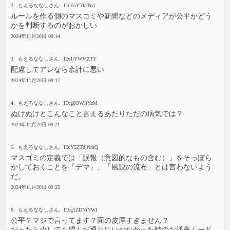
2. もえるななしさん. ID:E5YTk2NzI
ルールを作る側のマスコミや新聞などのメディアが公平かどう
かを判断するのがおかしい
2024年11月20日 09:14
3. もえるななしさん. ID:JjYWViZTY
配慮してアレなら余計に悪い
2024年11月20日 09:17
4. もえるななしさん. ID:g0OWJiYzM
ぬけぬけとこんなこと言えるあたりただの病気では？
2024年11月20日 09:21
5. もえるななしさん. ID:Y5ZTdjNmQ
マスゴミの定義では「誤報（意図的なもの含む）」をそっぽら
かしておくことを「デマ」、「風説の流布」とは言わないよう
だ。
2024年11月20日 09:25
6. もえるななしさん. ID:g1ZDNiNWI
公平？マジで言ってます？面の皮厚すぎません？
だったら少しでも望んだ通りにいかなかった時のお通夜ムード