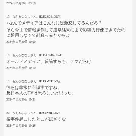
2024年11月20日 09:58
17. もえるななしさん. ID:E2ZDE1ODY
>なんでメディアはこんなに総激怒してるんだろ？
そら今まで情報操作して選挙結果にまで影響力行使できてたの
に通用しなくて顔真っ赤だからよ
2024年11月20日 10:00
18. もえるななしさん. ID:BiOWRmZWE
オールドメディア、反論すらも、デマだらけ
2024年11月20日 10:10
19. もえるななしさん. ID:FkMTE3YTg
彼らは非常に不誠実ですね。
反日本人のTVは恐ろしいと思った。
2024年11月20日 10:21
20. もえるななしさん. ID:UzNmFjOGY
椿事件起こしたとこがほざくな
2024年11月20日 10:26