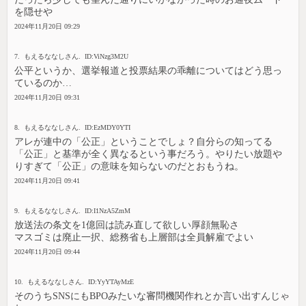
を隠せや
2024年11月20日 09:29
7. もえるななしさん. ID:ViNzg3M2U
公平というか、選挙報道と投票結果の乖離についてはどう思っ
ているのか…
2024年11月20日 09:31
8. もえるななしさん. ID:EzMDY0YTI
アレが連中の「公正」ということでしょ？自分らの知ってる
「公正」と基準が全く異なるという事だろう。やりたい放題や
りすぎて「公正」の意味を知らないのだとおもうね。
2024年11月20日 09:41
9. もえるななしさん. ID:I1NzA5ZmM
放送法の条文を1億回は読み直して欲しい厚顔無恥さ
マスゴミは廃止一択、総務省も上層部は全員解雇でよい
2024年11月20日 09:44
10. もえるななしさん. ID:YyYTAyMzE
そのうちSNSにもBPOみたいな審問機関作れとか言い出すんじゃ