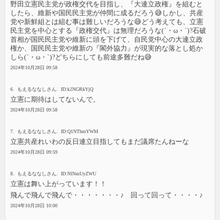
野田立憲民主党が政権交代を目指し、『大連立政権』を組むと
したら、維新や国民民主党が仲間に成るだろう😅しかし、共産
党や新鮮組とは組む事は難しいだろうな😅どう考えても、立憲
民主党を中心とする『政権交代』は無理だろうな(´・ω・`)?石破
首相が国民民主党や維新に頭を下げて、自民党中心の大連立政
権か、国民民主党や維新の『閣外協力』が現実的な落とし処か
しら(´・ω・`)?どちらにしても前途多難だね😅
2024年10月28日 09:58
6. もえるななしさん. ID:k2NGRkYjQ
立憲に期待はしてないんで。
2024年10月28日 09:58
7. もえるななしさん. ID:Q1NThmYWM
立憲共産れいわの反日連立目指してもまだ議席たんねーな
2024年10月28日 09:59
8. もえるななしさん. ID:NlNmUyZWU
立憲は舞い上がっています！！
飛んで飛んで飛んで・・・・・・・♪ 回って回って・・・・♪
2024年10月28日 10:00