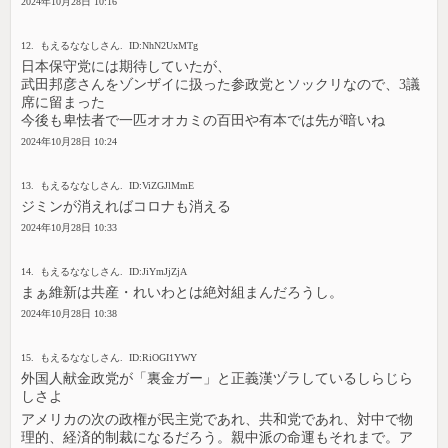
2024年10月28日 10:16
12. もえるななしさん. ID:NhN2UxMTg
日本保守党には期待していたが、
武田邦彦さんをゾンザイに扱った参政党とソックリなので、3議
席に留まった
今後も卑怯者で一匹オオカミの百田や有本では先が暗いね
2024年10月28日 10:24
13. もえるななしさん. ID:ViZGJlMmE
ジミンが消えればコロナも消える
2024年10月28日 10:33
14. もえるななしさん. ID:JiYmJjZjA
まぁ維新は共産・れいわとは絶対組まんだろうし。
2024年10月28日 10:38
15. もえるななしさん. ID:RiOGI1YWY
外国人献金政党が「裏金ガー」と正義漢ヅラしているしらじら
しさよ
アメリカの次の政権が民主党であれ、共和党であれ、対中で物
理的、経済的制裁になるだろう。親中派の命運もそれまで。ア