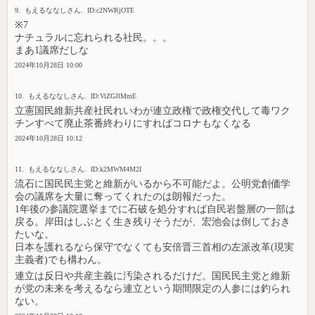
9. もえるななしさん. ID:c2NWRjOTE
※7
ナチュラルに忘れられる社民。。。
まあ1議席だしな
2024年10月28日 10:00
10. もえるななしさん. ID:ViZGJlMmE
立憲国民維新共産社民れいわが連立政権で政権交代して毒ワク
チンすべて廃止茶番終わりにすればコロナもなくなる
2024年10月28日 10:12
11. もえるななしさん. ID:k2MWM4M2I
流石に国民民主党と維新がいるから不可能だよ。公明党創価学
会の議席を大量に奪ってくれたのは朗報だった。
1年後の参議院選挙までに石破を処分すれば自民岩盤層の一部は
戻る。岸田はしぶとく生き残りそうだが、宏池会は倒しておき
たいな。
日本を護れるなら保守でなくても安倍晋三首相の左派改革(現実
主義者)でも構わん。
連立は反日や共産主義に汚染されるだけだ。国民民主党と維新
が党の未来を考えるなら連立という期間限定の人参には釣られ
ない。