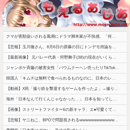
クマが害獣扱いされる風潮にドラマ脚本家が不快感、「何度もクマに会ったことがあるけど全然怖くなかった」と主張しており……
【悲報】玉川徹さん、8月6日の原爆の日にトンデモ持論を展開し物議… → ネット「それ、今日言うことなのか…？」ｗｗｗｗｗｗｗｗｗｗｗｗｗ
【最新画像】 元バレー代表・狩野舞子(38)の現在がいくらなんでも即ハボすぎる！
ジャンポケ斉藤の被害女性「バウムクーヘン売ったりTikTokライブしててムカついたから示談しなかった」
韓国人「キムチは無料で食べられるものなのに、日本のレストランで注文したら何とお金を取ろうとしてきたんです」
【動画】X民「撮り鉄を撃退するゲームを作ったよ」→撮り鉄「！？！！？？」ｼｭﾎﾟﾎﾟﾎﾟﾎﾟ
海外「日本なんて行くんじゃなかった…」 日本を知ってしまったディズニー信者、帰国後『本家』に失望する事態に
【画像】ストリートファイター6の新キャラ、エ●可愛くてメロメロになるプレイヤーが続出ｗｗｗｗｗ
【悲報】ヤニねこ、BPOで問題視されるwwwwwwwwwwwwwwwwwwwwwwww