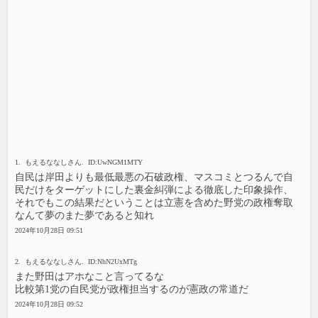
1. もえるななしさん. ID:UwNGM1MTY
自民は岸田よりも最低最悪の石破政権、マスコミとつるんで自
民だけをターゲットにした裏金糾弾による徹底した印象操作、
それでもこの結果だということは立憲を含めた野党の政権奪取
なんて夢のまた夢であると知れ
2024年10月28日 09:51
2. もえるななしさん. ID:NhN2UxMTg
また野田はアホなこと言ってるな
比較第1党の自民党が政権担当するのが憲政の常道だ
2024年10月28日 09:52