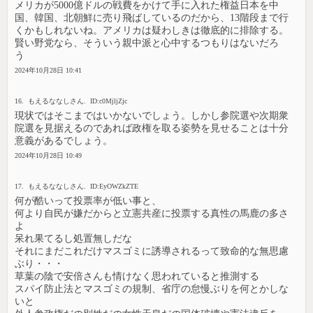
メリカが5000億ドルの戦費をかけて手に入れた権益日本を中
国、韓国、北朝鮮に売り飛ばしているのだから、13階段まで行
くかもしれないね。アメリカは疑わしきは徹底的に排除する。
賢い野党なら、そういう親中派と心中するつもりはないだろ
う
2024年10月28日 10:41
16. もえるななしさん. ID:c0MjljZjc
現状ではそこまではいかないでしょう。しかし参院選や次期衆
院選を見据えるのであれば政権を取る姿勢を見せることは十分
意義があるでしょう。
2024年10月28日 10:49
17. もえるななしさん. ID:EyOWZkZTE
何が酷いって投票率が低い事と、
何より自民が嫌だからと立憲共産に投票する真性の馬鹿の多さ
よ
呆れ果てるし処置無しだな
それにまだこれだけマスゴミに誘導されるって致命的な無思慮
ぶり・・・
草葉の陰で安倍さんも情けなく思われていると推測する
スパイ防止法とマスゴミの規制、省庁の怠慢ぶりを何とかしな
いと