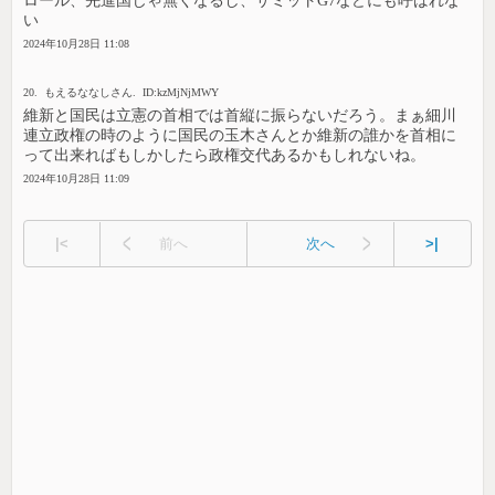
ロール、先進国じゃ無くなるし、サミットG7などにも呼ばれな
い
2024年10月28日 11:08
20. もえるななしさん. ID:kzMjNjMWY
維新と国民は立憲の首相では首縦に振らないだろう。まぁ細川
連立政権の時のように国民の玉木さんとか維新の誰かを首相に
って出来ればもしかしたら政権交代あるかもしれないね。
2024年10月28日 11:09
|<
前へ
次へ
>|