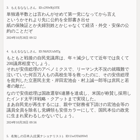
3. もえるななしさん. ID:c2NWRjOTE
単独過半数とは言わんがせめて第一党になってから言え
というかそれより先に公約を全部書き出せ
紙の保険証とか夫婦別姓とかじゃなくて経済・外交・安保の公
約のことだぞ
2024年10月28日 09:52
4. もえるななしさん. ID:NhN2UxMTg
もともと戦後の自民党議席は、年々減少してて近年では良くて
200議席程度でしょう。
それが安倍総理のアベノミクスで、リーマン大不況の就職難で
泣いていた何百万人もの高校生等を救ったのに、その安倍総理
を批判した立憲民主党・岸田宏池会・村上誠一郎等は庶民と若
者の敵だ。
なので安倍総理は国政選挙6連勝を達成し、米国が称賛し採用し
たインド太平洋戦略・クアットまで実現した。
まあ自民党が再生するには、親中で財務省下請けの宏池会等の
議員全員を除名し党綱領も安倍カラーにして、国民本位の政党
に生まれ変わるしかないでしょう。
2024年10月28日 09:56
5. 名無しの日本人(左翼ナショナリスト). ID:UwOTA0NWI