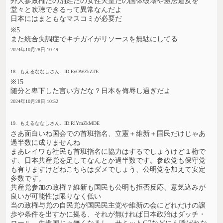
外人参政権だの別姓だの女性天皇だの国体破壊や憲法違反を
堂々と吹聴できるって異常なんだよ
日本にはまともなマスコミが必要だ
※5
また統合失調症でキチガイがリソースを無駄にしてる
2024年10月28日 10:49
18. もえるななしさん. ID:EyOWZkZTE
※15
随分と卑下した言い方だな？日本を侮辱し過ぎだよ
2024年10月28日 10:52
19. もえるななしさん. ID:RlYmZkMDE
さあ面白いね国会での首班指名、立憲＋維新＋国民だけじゃあ
過半数に成りませんね
まあレイワも社民も首班指名に協力はするでしょうけど１桁で
す、日本共産党を足してなんとか過半数です。参政党も保守党
も有りますけどねこちらはダメでしょう、公明党を加えて安定
多数です。
共産党参加の政権？維新も国民も公明も拒否反応、意気込みが
良いが可能性は限りなく低い
当の政権与党の自民党が国民民主党や維新の会にどれだけの譲
歩や条件を出すかに拠る、それが無ければ日本政治はダッチ・