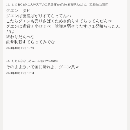
11. もえるOまNこ大神天下のご意見番YouTuber石亀甲大фさん. ID:I0ZmIxNDY
グエン タヒ
グエンば密漁ばがりすてらってんべ
こたらグエンも売りさばくためさ釣りすてらってんだんべ
グエンば皆背ぇ小せぇべ 喧嘩さ弱そうだすけ１発喰らったん
だば
終わりだんべな
鉄拳制裁すてらってみでな
2024年10月13日 15:19
12. もえるななしさん. ID:gyYWE2NmE
そのまま泳いで国に帰れよ、グエン共ｗ
2024年10月13日 18:34