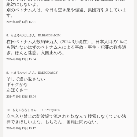
絶対にしないよ。
別のベトナム人は、今日も空き巣や強盗、集団万引きしていま
す。
2024年10月13日 15:01
8. もえるななしさん. ID:BhMDBhN2M
在日ベトナム人数約56万人（2024.3月現在）。日本人口の1％に
も満たないはずのベトナム人による事故・事件・犯罪の数多過
ぎ。ほんと迷惑。入国止めろ。
2024年10月13日 15:04
9. もえるななしさん. ID:E5ODIzZGY
そして追い返さない
ギャグかな
あほくさー
2024年10月13日 15:04
10. もえるななしさん. ID:E1YTAyOTE
立ち入り禁止の防波堤で流された奴なんて捜索しなくていい法
律できほしいよな。もちろん、国籍は問わない。
2024年10月13日 15:17