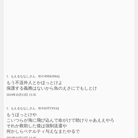
1. もえるななしさん. ID:U4NDk3MzQ
もう不逞外人とかほっとけよ
保護する義務はないから魚のえさにでもしとけ
2024年10月13日 13:35
2. もえるななしさん. ID:FkOTY4YzQ
もうほっとけや
こいつらが海に飛び込んで命がけで助けりゃあええやろ
それか救助した後は強制送還や
何かしらペナルティ与えなまたやるで
2024年10月13日 13:46