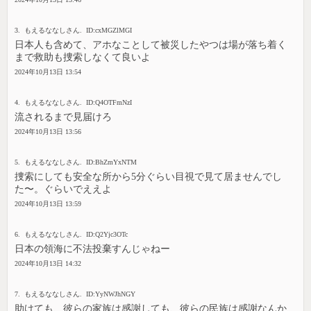
3. もえるななしさん. ID:cxMGZlMGI
日本人も含めて、アホなことして被災したやつは場が落ち着く
まで救助も捜索しなくて良いよ
2024年10月13日 13:54
4. もえるななしさん. ID:Q4OTFmNzI
流されるまで見届けろ
2024年10月13日 13:56
5. もえるななしさん. ID:BhZmYxNTM
捜索にしても安全な所から5分ぐらい目視で見て居ませんでし
た〜。ぐらいでええよ
2024年10月13日 13:59
6. もえるななしさん. ID:Q2Yjc3OTc
日本の領海に不法投棄すんじゃねー
2024年10月13日 14:32
7. もえるななしさん. ID:YyNWJhNGY
助けても、彼らの家族は感謝しても、彼らの民族は感謝なんか