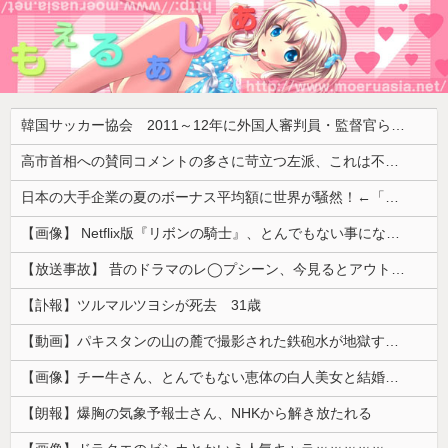
韓国サッカー協会 2011～12年に外国人審判員・監督官ら10数人を性接待（W杯予選、五輪予選が含まれる）国会議員が事実確認
高市首相への賛同コメントの多さに苛立つ左派、これは不正工作に違いない！と確信してしまった結果……
日本の大手企業の夏のボーナス平均額に世界が騒然！←「一部のエリートの話でしょ？」（海外の反応）
【画像】 Netflix版『リボンの騎士』、とんでもない事になるｗｗｗｗｗ
【放送事故】 昔のドラマのレ◯プシーン、今見るとアウトすぎる・・・
【訃報】ツルマルツヨシが死去 31歳
【動画】パキスタンの山の麓で撮影された鉄砲水が地獄すぎる。
【画像】チー牛さん、とんでもない恵体の白人美女と結婚してしまうｗｗｗｗｗｗｗｗ 【Pickup06072008】
【朗報】爆胸の気象予報士さん、NHKから解き放たれる