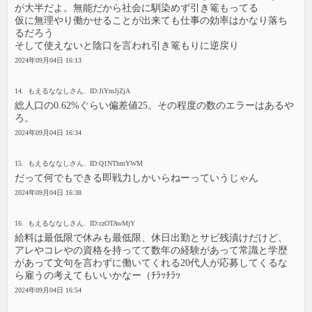
が大半だよ。無能だから社会に馴染めず引き篭もってる
仮に無理やり働かせることが出来ても仕事の効率はかなり落ち
るだろう
そして使えないと陰口を言われ引き篭もりに逆戻り
2024年09月04日 16:13
14. もえるななしさん. ID:JiYmJjZjA
総人口の0.62%ぐらい偏差値25。その程度の数のエラーはあるや
ろ。
2024年09月04日 16:34
15. もえるななしさん. ID:Q1NThmYWM
だって何でもできる即戦力しかいらねーっていうじゃん
2024年09月04日 16:38
16. もえるななしさん. ID:czOTAwMjY
給料は最低限で休みも最低限、休日出勤とサビ残漬けだけど、
アレやコレやの資格を持ってて数年の経験があって常識と学歴
があって文句を言わずに働いてくれる20代人が応募してくるな
ら雇うの考えてもいいかなー（ﾁﾗｯﾁﾗｯ
2024年09月04日 16:54