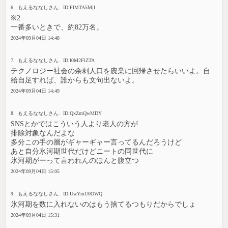
6. もえるななしさん. ID:FlMTA5MjI
※2
一番多いときで、約82万名。
2024年09月04日 14:48
7. もえるななしさん. ID:I0M2FlZTA
テクノロジー社会の余剰人口を農業に回帰させたらいいよ。自
給自足すれば、誰からも文句出ないよ。
2024年09月04日 14:49
8. もえるななしさん. ID:QxZmQwMDY
SNSとかではこういう人より老人の方が
排除対象なんだよな
多分この手の層がギャーギャー言ってるんだろうけど
あと自分氷河期世代だけどニートの同世代に
氷河期がーって言われんのほんと腹立つ
2024年09月04日 15:05
9. もえるななしさん. ID:UwYmU0OWQ
氷河期を数に入れないのはもう捨てるつもりだからでしょ
2024年09月04日 15:31