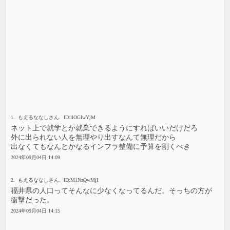
1. もえるななしさん. ID:llOGIwYjM
ネット上で就学とか就業できるようにすればいいだけだろ
外に出られない人を無理やり出すなんて無理だから
出なくてもなんとかなるインフラ整備に予算を割くべき
2024年09月04日 14:09
2. もえるななしさん. ID:M1NzQwMjI
福井県の人口ってそんなに少なくなってるんだ。そっちの方が
衝撃だった。
2024年09月04日 14:15