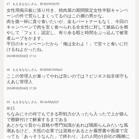
17. もえるななしさん. ID:RjOWJjOTI
女性用掲示板に張り付き、焼肉屋の期間限定女性半額キャンペ
ーンの件で荒らしまくってるのはこの層の男かな。
肉を腹一杯に貪り食いたいが、金もパートナーもなく、今回の
キャンペーンで肉を安く食べられる全女性に対して嫉妬心を燃
やして「フェミ」認定し、有り余る暇と時間をぶっ込んで被害
者ムーブをかます。
平日のキャンペーンだから「俺は女わよ！」で堂々と食いに行
けるねよかったね。
2024年09月04日 17:11
18. もえるななしさん. ID:BlMGY0NmU
ここの管理人が雇ってやれば良いのでは？ビジネス似非保守も
えあじ管理人
2024年09月04日 17:28
19. もえるななしさん. ID:AwMjJjZjY
※15
ちなみにその何でもできる即戦力が入ったら入ったで上が僻ん
で難癖付けて解雇するまである
あとかなり昔から資格や専門知識があれば職困らんみたいな風
潮あるけど、大抵の企業では資格があるとか履歴書や面接で言
っても「あっそうなんた」で終わり。上の人間が(自社の職種に