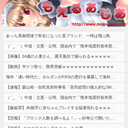
あっち系御用達で有名になった某ブランド、一時は飛ぶ鳥を落とす勢いだったが今期の業績は……
（ ´_ゝ`）中道・立憲・公明、国会内で「熊本地震対策本部会議」各省庁からヒアリング・現地から意見聴取「パーティション、人手、宿泊施設の不足や、外国人実習生の方々にも対応してほしい」今日の午後、政府に要望書を提出
【画像】24歳の人妻さん、露天風呂で撮られるｗｗｗｗｗｗｗｗｗｗｗｗｗｗｗｗｗ
【動画】半ケツ祭り、限界突破ｗｗｗｗｗｗｗｗｗｗｗｗｗ
海外「凄い時代だ」ヨルダンがFIFAの悪行を暴露して海外大騒ぎ！（海外の反応）
【速報】森山裕・自民党前幹事長「高市総理の個人的なSNS投稿が習近平主席を怒らせた」
（ ´_ゝ`）中道・立憲・公明、国会内で「熊本地震対策本部会議」各省庁からヒアリング・現地から意見聴取「パーティション、人手、宿泊施設の不足や、...
【嫉妬罪】JK相手に赤ちゃんプレイする猛者現れるｗｗｗｗｗ
【悲報】「ブロック人数を調べるよ！」←好奇心で開いたら終わるサイトだった【HotTweets】