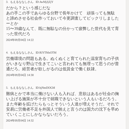
3. もえるななしさん. ID:AwMjJjZjY
だから？という感じだな
あの手この手であらゆる分野で長年かけて 頑張っても無駄
と諦めさせる社会作っておいて今更調査してビックリしました
ーとか
15〜39歳なんて、既に無駄なの分かって疲弊した世代を見て育
った世代だろ
2024年09月04日 14:22
4. もえるななしさん. ID:RlYTMxOTM
労働環境の問題もある。ぬくぬくと育てられた温室育ちの子供
がいきなり野山で生きてこいと言われても無理って思うのが普
通だろ。経営者が欲しがるのは低賃金で働く奴隷。
2024年09月04日 14:30
5. もえるななしさん. ID:hjNmI3OGM
難病とかで本当に働けない人も入れば、意欲はあるが社会の掬
い上げる施策が不十分で就職できないという人もいるだろう。
また年齢を拡げたらもっとそういう人達が増えそうだ。それで
安易に労働者不足を外国人で賄えと言うのは国力の沈下を早め
ていくことにしかならないだろう。
2024年09月04日 14:32