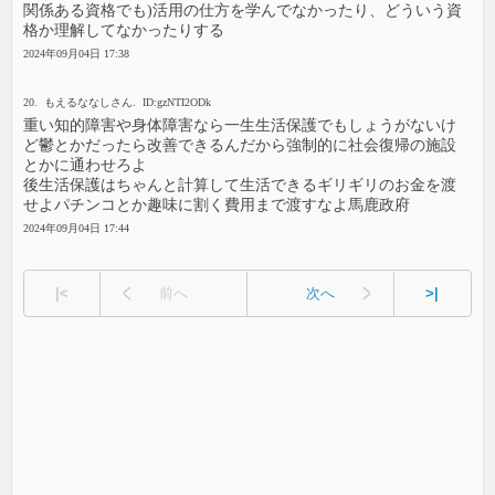
関係ある資格でも)活用の仕方を学んでなかったり、どういう資
格か理解してなかったりする
2024年09月04日 17:38
20. もえるななしさん. ID:gzNTI2ODk
重い知的障害や身体障害なら一生生活保護でもしょうがないけ
ど鬱とかだったら改善できるんだから強制的に社会復帰の施設
とかに通わせろよ
後生活保護はちゃんと計算して生活できるギリギリのお金を渡
せよパチンコとか趣味に割く費用まで渡すなよ馬鹿政府
2024年09月04日 17:44
|<
前へ
次へ
>|