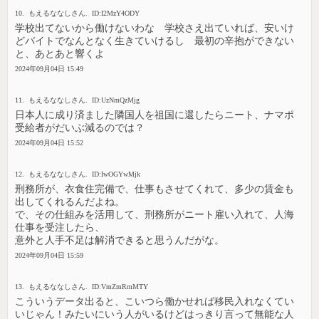
10. もえるななしさん. ID:I2MzY4ODY
学校出てないから働けないわな 学校さえ出ていれば、安いけ
どバイトでなんとなく生きていけるし 最初の辛抱ができない
と、あとあと響くよ
2024年09月04日 15:49
11. もえるななしさん. ID:UzNmQzMjg
日本人に成り済ました隣国人を祖国に還したらニート、ナマポ
受給者がだいぶ減るのでは？
2024年09月04日 15:52
12. もえるななしさん. ID:IwOGYwMjk
刑務所が、衣食住完備で、仕事もさせてくれて、多少の賃金も
出してくれるんだよね。
で、その仕組みを活用して、刑務所がニート雇い入れて、人海
仕事を受注したら、
意外と人手不足は解消できると思うんだがな。
2024年09月04日 15:59
13. もえるななしさん. ID:VmZmRmMTY
こういうデータ出ると、こいつら働かせれば移民入れなくてい
いじゃん！みたいにいう人がいるけどはっきり言って無能な人