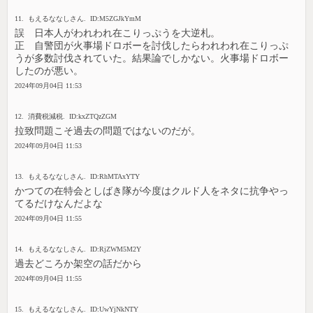
11. もえるななしさん. ID:M5ZGJkYmM
誤 日本人がわれわれ在こりっぷうを大逆札。
正 自警団が火事場ドロボーを討伐したらわれわれ在こりっぷ
うが多数討伐されていた。結果論でしかない。火事場ドロボー
したのが悪い。
2024年09月04日 11:53
12. 消費税減税. ID:kxZTQzZGM
拉致問題こそ過去の問題ではないのだが。
2024年09月04日 11:53
13. もえるななしさん. ID:RhMTAxYTY
かつての在特会としばき隊が今度はクルド人をネタに抗争やっ
てるだけなんだよな
2024年09月04日 11:55
14. もえるななしさん. ID:RjZWM5M2Y
過去どころか架空の話だから
2024年09月04日 11:55
15. もえるななしさん. ID:UwYjNkNTY