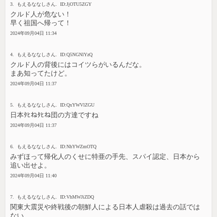
3. もえるななしさん. ID:JjOTU5ZGY
クルド人が危ない！
早く祖国へ帰って！
2024年09月04日 11:34
4. もえるななしさん. ID:Q5NGNlYzQ
クルド人の背後にはコイツらがいるんだな。
まあ知ってたけど。
2024年09月04日 11:37
5. もえるななしさん. ID:QxYWVlZGU
日本ﾀﾋねﾀﾋね団の方達ですね
2024年09月04日 11:37
6. もえるななしさん. ID:NhYWZmOTQ
みずほって帰化人のくせに特亜の手先、スパイ認定、日本から
追い出せよ。
2024年09月04日 11:40
7. もえるななしさん. ID:VhMWJiZDQ
関東大震災や終戦後の朝鮮人による日本人虐殺は過去の話では
ない