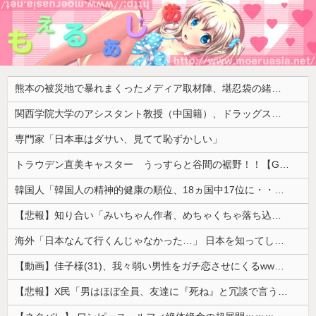
熊本の被災地で暴れまくったメディア取材陣、堪忍袋の緒が切れた地元住民が苦情を寄せまくった結果……
関西学院大学のアシスタント教授（中国籍）、ドラッグストアで現行犯逮捕 万引き容疑
専門家「日本車はダサい、見てて恥ずかしい」
トラウデン直美キャスター うっすらと谷間の裾野！！【GIF動画あり】
韓国人「韓国人の精神的健康の順位、18ヵ国中17位に・・・」→「日本に勝った！！！！！」
【悲報】知り合い「みいちゃん作者、めちゃくちゃ落ち込んでる。以前みいちゃんへの深い愛を語ってくれた」
海外「日本なんて行くんじゃなかった…」 日本を知ってしまったディズニー信者、帰国後『本家』に失望する事態に
【動画】佳子様(31)、我々弱い男性をガチ恋させにくるwwwwwww 【Pickup05164714】
【悲報】X民「男はほぼ全員、友達に『死ね』と冗談で言うことがある」←これマジ？ｗｗｗｗ