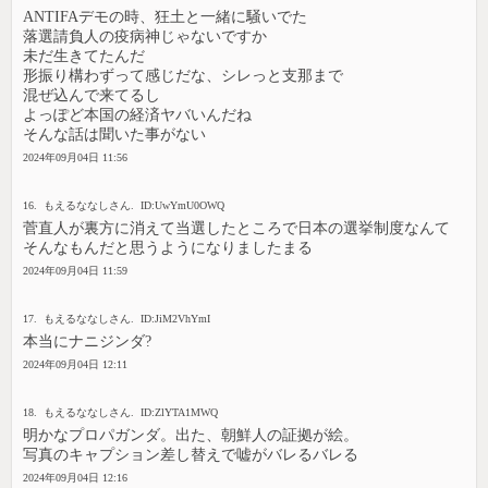
ANTIFAデモの時、狂土と一緒に騒いでた
落選請負人の疫病神じゃないですか
未だ生きてたんだ
形振り構わずって感じだな、シレっと支那まで
混ぜ込んで来てるし
よっぽど本国の経済ヤバいんだね
そんな話は聞いた事がない
2024年09月04日 11:56
16. もえるななしさん. ID:UwYmU0OWQ
菅直人が裏方に消えて当選したところで日本の選挙制度なんて
そんなもんだと思うようになりましたまる
2024年09月04日 11:59
17. もえるななしさん. ID:JiM2VhYmI
本当にナニジンダ?
2024年09月04日 12:11
18. もえるななしさん. ID:ZlYTA1MWQ
明かなプロパガンダ。出た、朝鮮人の証拠が絵。
写真のキャプション差し替えで嘘がバレるバレる
2024年09月04日 12:16