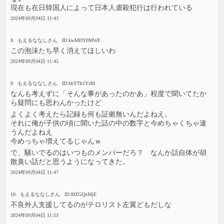
現在も在日韓国人によって日本人虐殺犯行は行われている
2024年09月04日 11:43
8. もえるななしさん. ID:kwMDY0MWE
この泡沫たち早く消えてほしいわ
2024年09月04日 11:45
9. もえるななしさん. ID:hkYTk1YzM
なんも考えずに「そんな事があったのかあ」程度で聞いてたか
ら疑問にも思わんかったけど
よくよく考えたら記録も何も証拠無いんだよねえ。
それに俺が子供の頃に聞いた話の中の数字と今めちゃくちゃ違
うんだよねえ
今めっちゃ増えてるじゃんｗ
で、騒いでるのはいつものメンバーだろ？ なんか話自体が胡
散臭い話だと思うようになってきた。
2024年09月04日 11:47
10. もえるななしさん. ID:I0ZGQxMjE
不良外人支援してるのがテロリスト左翼どもだしな
2024年09月04日 11:53