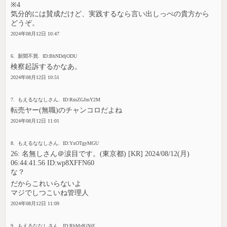
※4
気分的には賛成だけど、実践するなら言い出しっぺの貴方から
どうぞ。
2024年08月12日 10:47
6. 新聞不買. ID:BhNDdjODU
検察起訴するかなあ。
2024年08月12日 10:51
7. もえるななしさん. ID:RmZGJmY2M
転売ヤー(無職)のチャンコロだよね
2024年08月12日 11:01
8. もえるななしさん. ID:YxOTgyMGU
26: 名無しさん＠涙目です。(東京都) [KR] 2024/08/12(月)
06:44:41.56 ID:wp8XFFN60
な？
だからこれいらないよ
マジでしつこいね管理人
2024年08月12日 11:09
9. もえるななしさん. ID:RhMzRjNjE