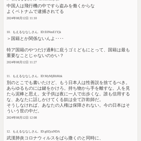
中国人は飛行機の中ですら盗みを働くからな
よくベトナムで逮捕されてる
2024年08月12日 11:10
10. もえるななしさん. ID:E0NmE1Yjk
＞国籍とか関係ないんよ‥‥
特ア国籍のやつだけ過剰に庇うゴミどもにとって、国籍は最も
重要なことじゃないのかい？
2024年08月12日 11:27
11. もえるななしさん. ID:MyMjBhMzk
別のとこでも書いたけど、もう日本人は性善説を捨てるべき。
あらゆるものには鍵をかけろ。持ち物から手を離すな。人を見
たら泥棒と思え。女子供は夜に一人で出歩くな。誰も信用する
な、あなたに話しかけてくる奴は全て詐欺師だ。
そうしなければ、あなたの人権は保障されない。今の日本はそ
ういう世の中だ。
2024年08月12日 12:08
12. もえるななしさん. ID:g0ZjczNDA
武漢肺炎コロナウィルスをばら撒くのと同時に、