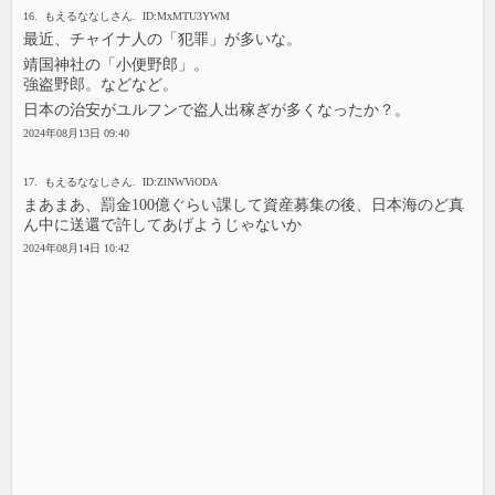
16. もえるななしさん. ID:MxMTU3YWM
最近、チャイナ人の「犯罪」が多いな。
靖国神社の「小便野郎」。
強盗野郎。などなど。
日本の治安がユルフンで盗人出稼ぎが多くなったか？。
2024年08月13日 09:40
17. もえるななしさん. ID:ZlNWViODA
まあまあ、罰金100億ぐらい課して資産募集の後、日本海のど真
ん中に送還で許してあげようじゃないか
2024年08月14日 10:42