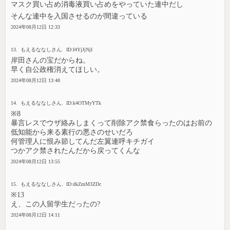
マスク買い占め消毒液買い占めをやっていた連中だし
そんな連中を入国させるのが間違っている
2024年08月12日 12:33
13. もえるななしさん. ID:I4YjJjNjI
岸田さんの宝だからね。
早く自公政権消えてほしい。
2024年08月12日 13:48
14. もえるななしさん. ID:k4OTMyYTk
※8
暴言レスでウザ絡みしまくって削除アク禁食らったのはお前の
低知能から来る素行の悪さのせいだろ
何管理人に恨み節してんだ左翼連呼キチガイ
つかアク禁されたんだから戻ってくんな
2024年08月12日 13:55
15. もえるななしさん. ID:dkZmM3ZDc
※13
え、この人留学生だったの?
2024年08月12日 14:11