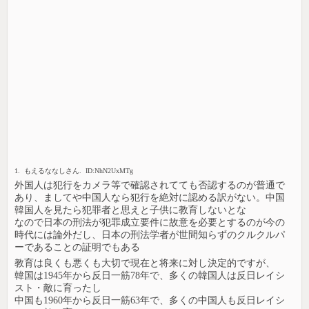
1. もえるななしさん. ID:NhN2UxMTg
外国人は犯行をカメラ等で確認されてても否認するのが普通で
あり、ましてや中国人なら犯行を絶対に認める訳がない。中国
韓国人を見たら犯罪者と思えと子供に教育しないとな
なので日本の刑法が犯罪成立要件に故意を必要とするのが今の
時代には論外だし、日本の刑法学者が世間知らずのクルクルパ
ーであることの証明でもある
教育は良くも悪くも大切で現在と将来に対し決定的ですが、
韓国は1945年から反日一筋78年で、多くの韓国人は反日レイシ
スト・敵に育ったし
中国も1960年から反日一筋63年で、多くの中国人も反日レイシ