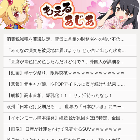
消費税減税を閣議決定、背景に首相の財務省への強い不信と人事介入の示唆 歴代政権に増税を主導してきた財務省、高市内閣に完全敗北
「みんなの演奏を被災地に届けよう!」とか言い出した吹奏楽部の顧問、だが泊まる場所やご飯は現地のお寺とかホテルとか……
「豆腐が青色に変色したんだけど何で？」外国人が詳細を知りたがった日本のモノ特集
【動画】半ケツ祭り、限界突破ｗｗｗｗｗｗｗｗｗｗｗｗｗ
【悲報】元キャバ嬢、K-POPアイドルに貢ぎ続けた結果……
【朗報】高市首相、爆乳化！！！ サナ活待ったなし！
欧州「日本だけ反則だろ…」 世界の『日本びいき』にヨーロッパ全土から不満の声
【イオンモール熊本爆発】経産省が原因をほぼ特定、全国の大規模施設でガス供給設備の点検要請にまで発展する事態に・・・
【画像】 日産が社運をかけて発売するSUVｗｗｗｗｗｗｗ