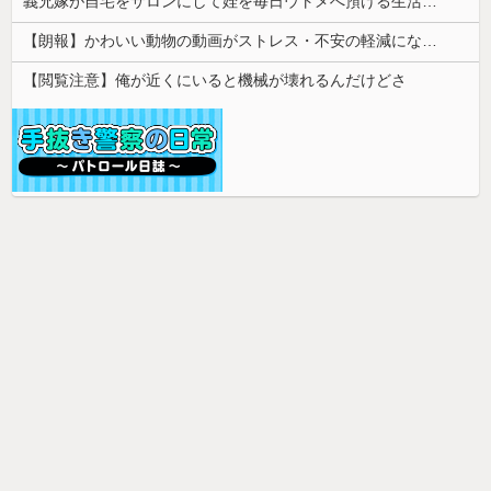
義兄嫁が自宅をサロンにして姪を毎日ウトメへ預ける生活に。数年後、そのツケが一気に回ってきて…
【朗報】かわいい動物の動画がストレス・不安の軽減になる可能性。英大学の研究で実証
【閲覧注意】俺が近くにいると機械が壊れるんだけどさ