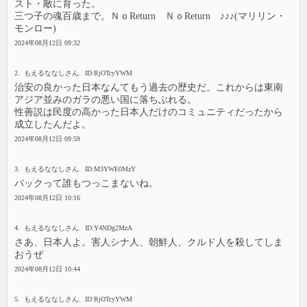
スト・敵に育った。
三つ子の魂百歳まで。ＮｏReturn ＮｏReturn ♪♪♪(マリリン・
モンロー)
2024年08月12日 09:32
2. もえるななしさん. ID:RjOTcyYWM
治安の良かった日本なんてもう過去の歴史だ。これからは東南
アジア並みのガラの悪い国に落ちぶれる。
性善説は民度の高かった日本人だけのコミュニティだったから
成立したんだよ。
2024年08月12日 09:59
3. もえるななしさん. ID:M3YWE0MzY
バックって誰もつっこまないね。
2024年08月12日 10:16
4. もえるななしさん. ID:Y4NDg2MzA
さあ、日本人よ。害人シナ人、朝鮮人、クルド人を殺してしま
おうぜ
2024年08月12日 10:44
5. もえるななしさん. ID:RjOTcyYWM