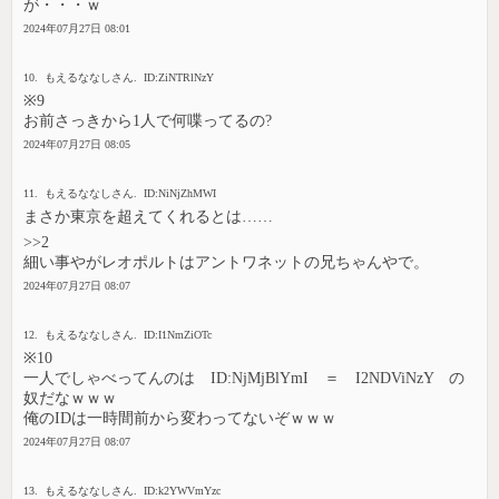
が・・・ｗ
2024年07月27日 08:01
10. もえるななしさん. ID:ZiNTRlNzY
※9
お前さっきから1人で何喋ってるの?
2024年07月27日 08:05
11. もえるななしさん. ID:NiNjZhMWI
まさか東京を超えてくれるとは……
>>2
細い事やがレオポルトはアントワネットの兄ちゃんやで。
2024年07月27日 08:07
12. もえるななしさん. ID:I1NmZiOTc
※10
一人でしゃべってんのは ID:NjMjBlYmI ＝ I2NDViNzY の
奴だなｗｗｗ
俺のIDは一時間前から変わってないぞｗｗｗ
2024年07月27日 08:07
13. もえるななしさん. ID:k2YWVmYzc