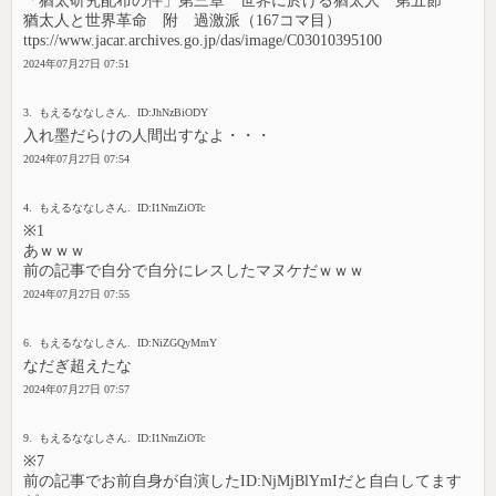
「猶太研究配布の件」第三章 世界に於ける猶太人 第五節
猶太人と世界革命 附 過激派（167コマ目）
ttps://www.jacar.archives.go.jp/das/image/C03010395100
2024年07月27日 07:51
3. もえるななしさん. ID:JhNzBiODY
入れ墨だらけの人間出すなよ・・・
2024年07月27日 07:54
4. もえるななしさん. ID:I1NmZiOTc
※1
あｗｗｗ
前の記事で自分で自分にレスしたマヌケだｗｗｗ
2024年07月27日 07:55
6. もえるななしさん. ID:NiZGQyMmY
なだぎ超えたな
2024年07月27日 07:57
9. もえるななしさん. ID:I1NmZiOTc
※7
前の記事でお前自身が自演したID:NjMjBlYmIだと自白してます