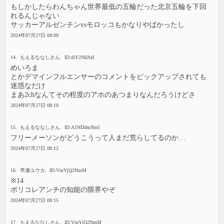
もしかしたらわんちゃん世界最低の五輪だった北京五輪を下回
れるんじゃない
サッカーアルゼンチンvsモロッコもかなりやばかったし
2024年07月27日 08:09
14. もえるななしさん. ID:diY2NkNzI
めいろま
とかデマインフルエンサーのコメントをピックアップされても
迷惑なだけ
まあ2chなんてその程度のアホのあつまりなんだろうけどさ
2024年07月27日 08:10
15. もえるななしさん. ID:A1NDdmNmI
フリーメーソンがどうこうって人まだ荒らしてるのか…
2024年07月27日 08:12
16. 早瀬ユウカ. ID:VmYjQ2NmM
※14
ポリコレアンチの知能の限界やぞ
2024年07月27日 08:15
17. もえるななしさん. ID:VmYjQ2NmM