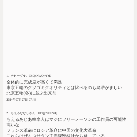
1. ナヒーダ🍀. ID:QxNWQwYzE
全体的に完成度が高くて満足
東京五輪のクソゴミクオリティとは比べるのも烏滸がましい
北京五輪(冬)に並ぶ出来前
2024年07月27日 07:48
2. もえるななしさん. ID:QyNTJlNzQ
もえるあじあ韓李人はマジにフリーメーソンの工作員の可能性
高いな
フランス革命にロシア革命に中国の文化大革命
これらはぜんぶサタン主義秘密結社から発している