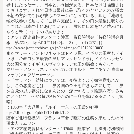
界中にたった一つ、日本という国がある。日本だけは隔離され
ております。それで日本は最後に乗っ取るのだといふのが猶太
王朝の方針でこれが彼らのマークになっている、即ち「地球を
蛇が取巻いて居って（世界を支配し）、その口を最後に取りの
こされた日本の上にあけている」。最後に日本をひと呑みにし
やうと云（い）ふのであります
：アジア歴史資料センター：陸軍 将官談話会「将官談話会月
報 第225号 昭和13年4月20日（2）」（45コマ目）
ttps://www.jacar.archives.go.jp/das/image/C15120210000
またマリー・アントワネットはドイツ系。イギリス王室もドイ
ツ系、帝政ロシア最後の皇后アレクサンドラはドイツヘッセン
大公国公女でイギリスヴィクトリア女王の孫娘でもあった
マリー・アントワネットが弟のレオポルド二世にあてた遺書※
マッソン＝フリー○ーソン
＞「マッソン」結社については、今後よくよく御注意あれか
し、この悪魔どもは、世界各国の帝王を亡きものにして、世界
を自党の思ふ存分になさんとの、深き怖ろしき陰謀を有するも
のどもにて、今や姉は彼らのために一命を奪はるるに当り（後
略）
：1930年「大鼎呂」「ルイ」十六世の王后の心事
ttps://dl.ndl.go.jp/pid/1710356/1/120
陸軍省北特務機関「フランス革命で断頭の任務を果たしたのは
猶太人サムソン」
：アジア歴史資料センター：1926年 陸軍省｜北満洲特務機関