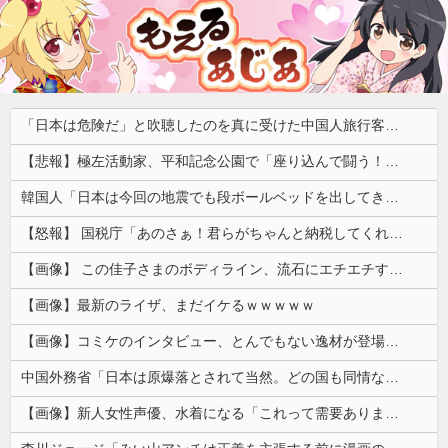
「日本は危険だ」と吹聴したのを真に受けた中国人旅行客、だが代替旅行先が日本ほど安全ではなかった結果……
【悲報】極左活動家、平和記念公園で「座り込んで闘う！」と意気込むも… → 警察に完全排除されてしまう ………
韓国人「日本は今回の地震でも段ボールベッドを出してきたので後進国なのは変わらないようです」
【怒報】 国税庁「あのさぁ！君らがちゃんと納税してくれないとこうなっちゃうけどどうする？！」←これw w w w w w w w
【画像】 この佳子さまのボディライン、流石にエチエチすぎやろ！
【画像】最新のライザ、まだイケるｗｗｗｗｗ
【画像】コミケのインタビュー、とんでもない逸材が登場ｗｗｗｗｗｗ 【Pickup07092041】
中国外務省「日本は原爆落とされて当然。どの国も同情なんかしない」
【画像】新人女性声優、水着になる「これって需要ありますか？」