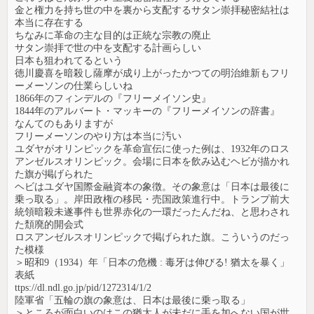
金と権力を持ち世の中を裏から支配するサタン崇拝秘密結社は
本当に存在する
ちなみに革命の主な目的は正統な宗教の廃止
サタン崇拝で世の中を支配する計画らしい
日本も狙われてるという
徳川慶喜を暗殺し薩摩が成り上がったかつての明治維新もフリ
ーメーソンの仕業らしいね
1866年のフィンデルの『フリーメイソン史』
1844年のアルバート・マッキーの『フリーメイソンの辞書』
なんてのもありますが
フリーメーソンのやり方は本当に汚い
ユダヤがオリンピックを革命宣伝に使った例は、1932年のロス
アンゼルスオリンピック。会場に日本を飲み込むヘビが描かれ
た旗が掲げられた
ヘビはユダヤ国際金融資本の象徴。その象意は「日本は最後に
乗っ取る」。岸田政権の移民・売国政策進行中。トランプ前大
統領暗殺未遂事件も世界赤化の一環だったんだね、と思わされ
た頽廃的開会式
ロスアンゼルスオリンピックで掲げられた旗。こういうのだっ
た模様
＞昭和9（1934）年「日本の危機 : 毒牙は伸びる! 猶太を暴く」
表紙
ttps://dl.ndl.go.jp/pid/1272314/1/2
陸軍省「五輪の旗の象意は、日本は最後に乗っ取る」
＞ところが面白いのはこの猶太人が未だに手を加へない国が世