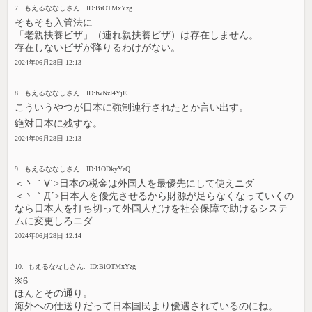
7. もえるななしさん. ID:BiOTMxYzg
そもそも入管法に
「老親扶養ビザ」（連れ親扶養ビザ）は存在しません。
存在しないビザが降りるわけがない。
2024年06月28日 12:13
8. もえるななしさん. ID:IwNzI4YjE
こういうやつが日本に強制連行されたとか言い出す。
絶対日本に残すな。
2024年06月28日 12:13
9. もえるななしさん. ID:I1ODkyYzQ
＜丶｀∀´>日本の税金は外国人を最優先にして使えニダ
＜丶｀Д´>日本人を優先させるから財源が足らなくなっていくの
なら日本人を打ち切って外国人だけを社会保障で助けるシステ
ムに変更しろニダ
2024年06月28日 12:14
10. もえるななしさん. ID:BiOTMxYzg
※6
ほんとその通り。
海外への仕送りだって日本国民より優遇されているのにね。