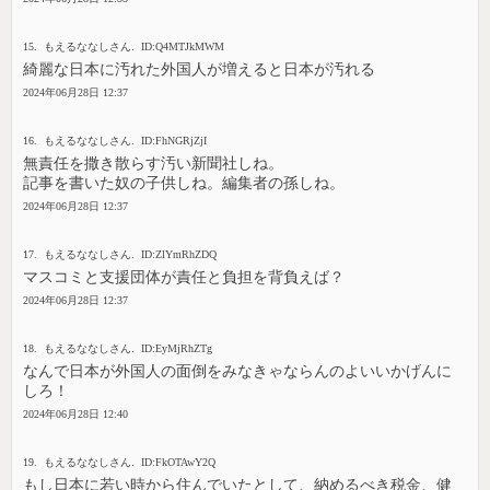
15. もえるななしさん. ID:Q4MTJkMWM
綺麗な日本に汚れた外国人が増えると日本が汚れる
2024年06月28日 12:37
16. もえるななしさん. ID:FhNGRjZjI
無責任を撒き散らす汚い新聞社しね。
記事を書いた奴の子供しね。編集者の孫しね。
2024年06月28日 12:37
17. もえるななしさん. ID:ZlYmRhZDQ
マスコミと支援団体が責任と負担を背負えば？
2024年06月28日 12:37
18. もえるななしさん. ID:EyMjRhZTg
なんで日本が外国人の面倒をみなきゃならんのよいいかげんに
しろ！
2024年06月28日 12:40
19. もえるななしさん. ID:FkOTAwY2Q
もし日本に若い時から住んでいたとして、納めるべき税金、健