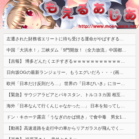
左遷された財務省エリートに待ち受ける運命がやばすぎる！と話題に、経歴自体はとんでもないものだが……
中国「大洪水！」三峡ダム「9門開放！（全力放流」中国都市「三峡沿線の道路水没」中国政府「高速道路封鎖！」中国ダム「緊急放流に合わせて開門（土砂崩れ発生」→
【吉報】 博多どんたくエチすぎるｗｗｗｗｗｗｗｗｗｗｗｗｗｗｗ
日向坂OGの最新ランジェリー、もうエグいだろ・・・(画像どーん)
欧州「日本だけ反則だろ…」 世界の『日本びいき』にヨーロッパ全土から不満の声
【緊急】サウジアラビアとパキスタン、トルコ３カ国 相互防衛協定締結
海外「日本なんて行くんじゃなかった…」 日本を知ってしまったディズニー信者、帰国後『本家』に失望する事態に
ドン・キホーテ露店「うなぎのかば焼き」で食中毒 男女14人が発熱や腹痛など訴え…サルモネラ属の菌検出
【動画】高速道路を走行中の車からリアガラスが飛んでくる事故(ﾟoﾟ)