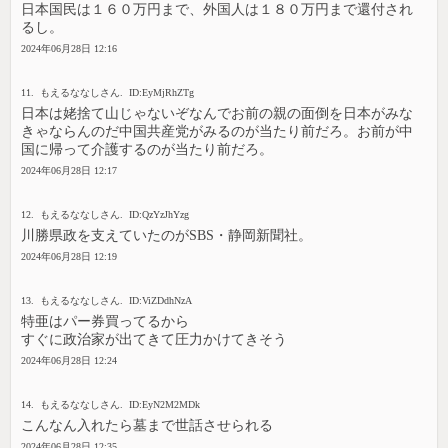
日本国民は１６０万円まで、外国人は１８０万円まで還付され
るし。
2024年06月28日 12:16
11. もえるななしさん. ID:EyMjRhZTg
日本は姥捨て山じゃないぞなんでお前の親の面倒を日本がみな
きゃならんのだ中国共産党がみるのが当たり前だろ。お前が中
国に帰って介護するのが当たり前だろ。
2024年06月28日 12:17
12. もえるななしさん. ID:QzYzJhYzg
川勝県政を支えていたのがSBS・静岡新聞社。
2024年06月28日 12:19
13. もえるななしさん. ID:ViZDdhNzA
特亜はパー券買ってるから
すぐに政治家が出てきて圧力かけてきそう
2024年06月28日 12:24
14. もえるななしさん. ID:EyN2M2MDk
こんなん入れたら墓まで世話させられる
2024年06月28日 12:35