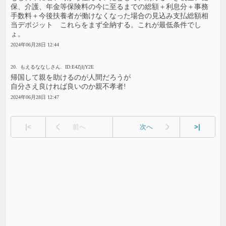
保、介護、年金等保険料の今に至るまでの総額＋利息分＋事務
手数料＋今後扶養者が働けなくなった場合の見込み支払総額相
当デポジット これらをまず全納する。これが最低条件でし
ょ。
2024年06月28日 12:44
20. もえるななしさん. ID:E4ZjljY2E
帰国して親を助けるのが人間だろうが
自分さえ良ければ良いのか親不孝者!
2024年06月28日 12:47
|<
前へ
次へ
>|