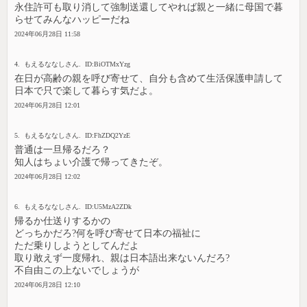
永住許可も取り消して強制送還してやれば親と一緒に母国で暮
らせてみんなハッピーだね
2024年06月28日 11:58
4. もえるななしさん. ID:BiOTMxYzg
在日が高齢の親を呼び寄せて、自分も含めて生活保護申請して
日本で只で楽して暮らす気だよ。
2024年06月28日 12:01
5. もえるななしさん. ID:FhZDQ2YzE
普通は一旦帰るだろ？
知人はちょい介護で帰ってきたぞ。
2024年06月28日 12:02
6. もえるななしさん. ID:U5MzA2ZDk
帰るか仕送りするかの
どっちかだろ?何を呼び寄せて日本の福祉に
ただ乗りしようとしてんだよ
取り敢えず一度帰れ、親は日本語出来ないんだろ?
不自由この上ないでしょうが
2024年06月28日 12:10