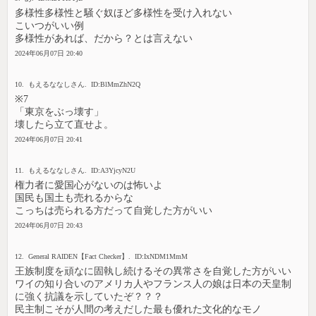
多様性多様性と騒ぐ奴ほど多様性を受け入れない
こいつがいい例
多様性があれば、だから？とは言えない
2024年06月07日 20:40
10. もえるななしさん. ID:BlMmZhN2Q
※7
「東京をぶっ壊す」
壊したら立て直せよ。
2024年06月07日 20:41
11. もえるななしさん. ID:A3YjcyN2U
権力者に愛国心がないのは怖いよ
国民も国土も売れるからな
こっちは売られる方だって自覚した方がいい
2024年06月07日 20:43
12. General RAIDEN【Fact Checker】. ID:IxNDM1MmM
王族制度を頑なに固執し続けるその異常さを自覚した方がいい
ワイの知り合いのアメリカ人やフランス人の娘は日本の天皇制
に強く抗議を示していたぞ？？？
民主制こそが人間の考えだした最も優れた文化的なモノ