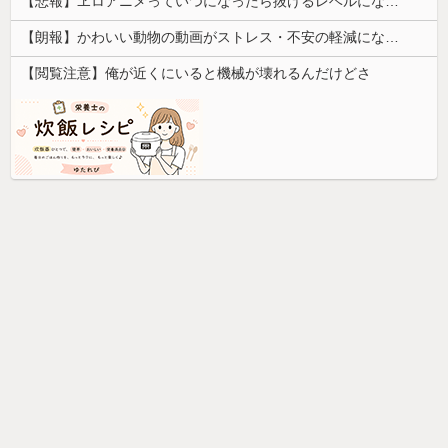
【悲報】ヱロアニメっていつになったら抜けるレベルになるんや？ｗｗｗｗｗ
【朗報】かわいい動物の動画がストレス・不安の軽減になる可能性。英大学の研究で実証
【閲覧注意】俺が近くにいると機械が壊れるんだけどさ