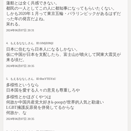
蓮舫とは全く共感できない。
都民の一人としてこの人に都知事になってもらいたくない。
しかも2020年１月って東京五輪・パラリンピックがあるはずだ
った年の発言だよね。
呆れる。
2024年06月07日 20:31
4. もえるななしさん. ID:JiMjE0MjI
日本に住むなら日本人になるしかない。
仮に中国が日本を支配したら、富士山が噴火して関東大震災が
来る頃だ。
2024年06月07日 20:35
5. もえるななしさん. ID:BmYTI5YzU
多様性というなら
日本国を愛する人々の意見も尊重しろや
多様性とかほざくやつは
何故か中国共産党大好きk-poopが世界的人気と勘違い
LGBT擁護反原発を併発してるからな
何故か、な
2024年06月07日 20:35