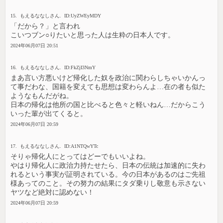
15. もえるななしさん. ID:UyZWEyMDY
「だから？」と言われ
こいつブン○りたいと思った人は生粋の日本人です。
2024年06月07日 20:51
16. もえるななしさん. ID:FkZjI3NmY
まあ言い方悪いけど帰化した奴を政治に関わらしちゃいかんっ
て事だわな、国籍を変えても思想は変わらんよ…在の者も似た
ようなもんだがね。
日本の帰化は他所の国と比べると色々と軽いねん…だからこう
いった輩が出てくると。
2024年06月07日 20:59
17. もえるななしさん. ID:A1NTQwYTc
そりゃ帰化人にとってはどーでもいいよね。
やはり帰化人に政治力持たせたら、日本の伝統は加速的に失わ
れるという事実が証明されている。今の日本があるのはご先祖
様あってのこと。その努力の結果にタダ乗りし敬意も示さない
ヤツなど絶対に認めない！
2024年06月07日 20:59