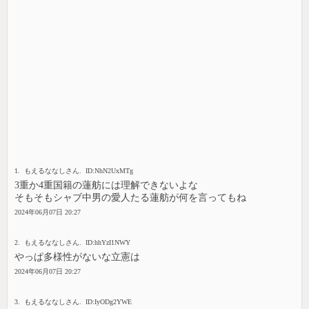
1. もえるななしさん. ID:NhN2UxMTg
3重か4重国籍の蓮舫には理解できないよな
そもそもシャブ中男の愛人たる蓮舫が何を言ってもね
2024年06月07日 20:27
2. もえるななしさん. ID:hhYzI1NWY
やっぱ多様性がないな立憲は
2024年06月07日 20:27
3. もえるななしさん. ID:IyODg2YWE