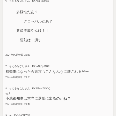
6. もえるななしさん. ID:NhYTI0Mzk
多様性だあ？
グロ〜バルだあ？
共産主義やんけ！！
蓮舫は 潰す
2024年06月07日 20:35
7. もえるななしさん. ID:IwNjQxMGE
都知事になったら東京もこんなふうに壊されるぞー
2024年06月07日 20:39
8. もえるななしさん. ID:BlMmZhN2Q
※3
小池都知事は本当に選挙に出るのかね？
2024年06月07日 20:40
9. あ. ID:MzYTI0YjE