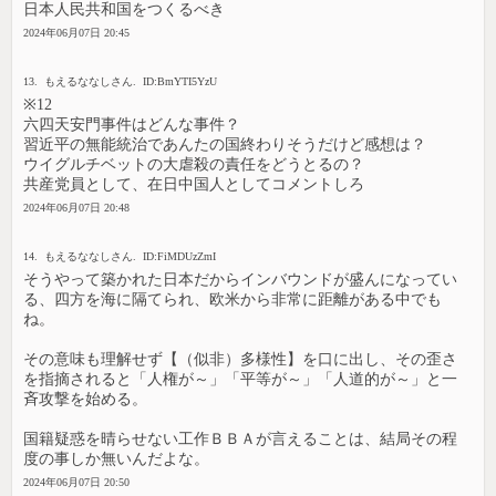
日本人民共和国をつくるべき
2024年06月07日 20:45
13. もえるななしさん. ID:BmYTI5YzU
※12
六四天安門事件はどんな事件？
習近平の無能統治であんたの国終わりそうだけど感想は？
ウイグルチベットの大虐殺の責任をどうとるの？
共産党員として、在日中国人としてコメントしろ
2024年06月07日 20:48
14. もえるななしさん. ID:FiMDUzZmI
そうやって築かれた日本だからインバウンドが盛んになってい
る、四方を海に隔てられ、欧米から非常に距離がある中でも
ね。
その意味も理解せず【（似非）多様性】を口に出し、その歪さ
を指摘されると「人権が～」「平等が～」「人道的が～」と一
斉攻撃を始める。
国籍疑惑を晴らせない工作ＢＢＡが言えることは、結局その程
度の事しか無いんだよな。
2024年06月07日 20:50