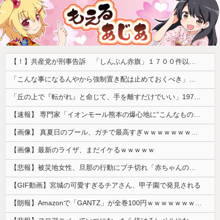
【！】共産党が刑事告訴 「しんぶん赤旗」１７００件以上の虚偽購読申し込み 「厳重な処罰を求める」
「こんな事になるんやから強制置き配は止めておくべき」とユーザーがドン引き、UberEatsが導入した強制置き配が起こしたのは……
「丘の上で『転がれ』と命じて、手を離すだけでいい」1975年、ただの石を箱に入れて売った男の話
【速報】 専門家「イオンモール熊本の爆心地に”こんなもの”があったんだけど…」
【画像】 真夏日のプール、ガチで最高すぎｗｗｗｗｗｗｗｗｗｗ
【画像】最新のライザ、まだイケるｗｗｗｗｗ
【悲報】被災地女性、旦那の行動にブチ切れ「赤ちゃんのミルクを勝手に別の女に譲った。離婚するつもりです」これ誰が悪いの？？？？
【GIF動画】宮城の可愛すぎるチアさん、甲子園で発見される
【朗報】Amazonで「GANTZ」が全巻100円ｗｗｗｗｗｗｗｗｗｗ