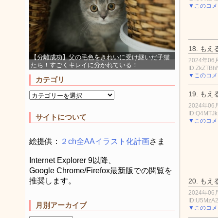
▼このコメ
18.
もえ
【分離成功】父の毛色をきれいに受け継いだ子猫
2024年06月
たち！すごくキレイに分かれている！
ID:ZkZTB
▼このコメ
カテゴリ
19.
もえ
2024年06月
ID:Q4MTJ
サイトについて
▼このコメ
絵提供：
２ch全AAイラスト化計画
さま
Internet Explorer 9以降、
Google Chrome/Firefox最新版での閲覧を
推奨します。
20.
もえ
2024年06月
ID:U5MzA
月別アーカイブ
▼このコメ