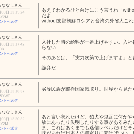
るななしさん
あえてわかるひと向けにこう言うわ「with
03日 13:15:24
だよ
4Y2M
without支那朝鮮ロシアと台湾の外省人こ
ントへ返信
るななしさん
入社した時の給料が一番上げやすい。入社
03日 13:17:42
らない
Yzk
ントへ返信
そのあとは、「実力次第で上げますよ」と
詭弁だ
るななしさん
劣等民族が覇権国家気取り。世界から見た
03日 13:18:37
M5YWE
ントへ返信
るななしさん
あと言い忘れたけど、狛犬や鬼瓦に何かや
03日 13:20:32
故にあったり失明したりする事があるみた
4Y2M
ま、これはあくまでも迷信レベルだけどそ
ントへ返信
味があれば日本人の年寄りに聞けばいい、