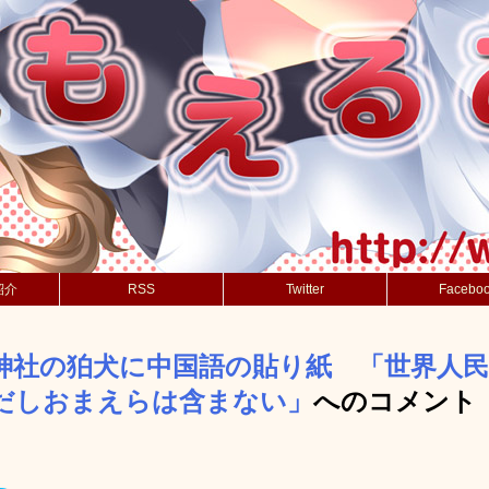
紹介
RSS
Twitter
Facebo
神社の狛犬に中国語の貼り紙 「世界人
だしおまえらは含まない」
へのコメント