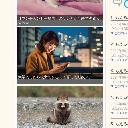
1.
もえる
【マンチカン】子猫同士のケンカが可愛すぎるｗ
ｗｗｗ
2024年06月
ID:NmNjB
▼このコメ
2.
もえる
2024年06月
ID:FmZGY5
▼このコメ
3.
もえる
大学入ったら彼女できるって言ってた奴来い
2024年06月
ID:JlZTEx
▼このコメ
4.
もえる
2024年06月
ID:QzY2U
▼このコメ
5.
もえる