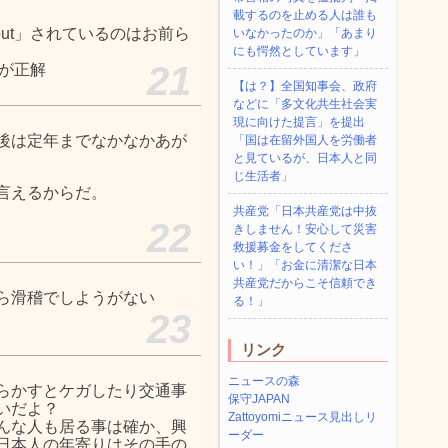
載するのを止める人は誰も
out」されているのはお前ら
いなかったのか」「あまり
にも愕然としています」
21
れが正解
【は？】全国知事会、政府
などに「多文化共生社会実
現に向けた提言」を提出
後は定年までなかなかあが
「国は在留外国人を労働者
と見ているが、日本人と同
じ生活者」
言えるからだ。
共産党「日本共産党は中抜
22
きしません！安心して災害
救援募金をしてくださ
い！」「お金に清潔な日本
共産党だからこそ信頼でき
ら滑稽でしようがない
る！」
23
リンク
ニュースの森
らかすとケガしたり交通事
保守JAPAN
いだよ？
Zattoyomiニュース見出しリ
んな人も居る事は確か、興
ーダー
日本人の年寄りはその手の