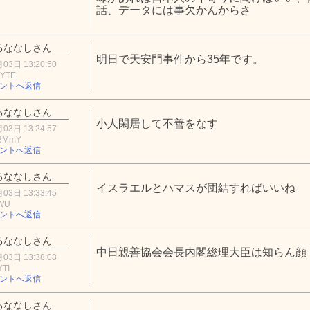
話、データには事欠かんからさ
るななしさん
明日で天安門事件から35年です。
03日 13:20:50
5YTE
ントへ返信
るななしさん
小人閑居して不善をなす
03日 13:24:57
M3MmY
ントへ返信
るななしさん
イスラエルとハマスが団結すればいいね
03日 13:33:45
YWU
ントへ返信
るななしさん
中日親善協会会長内閣総理大臣は知らん顔
03日 13:38:08
YTI
ントへ返信
るななしさん