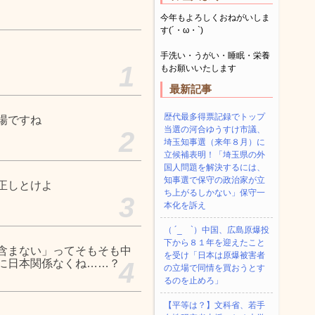
今年もよろしくおねがいしま
す(´・ω・`)
手洗い・うがい・睡眠・栄養
1
もお願いいたします
最新記事
歴代最多得票記録でトップ
場ですね
当選の河合ゆうすけ市議、
2
埼玉知事選（来年８月）に
立候補表明！「埼玉県の外
国人問題を解決するには、
知事選で保守の政治家が立
正しとけよ
ち上がるしかない」保守一
3
本化を訴え
（ ´_ゝ`）中国、広島原爆投
下から８１年を迎えたこと
含まない」ってそもそも中
を受け「日本は原爆被害者
に日本関係なくね……？
4
の立場で同情を買おうとす
るのを止めろ」
【平等は？】文科省、若手