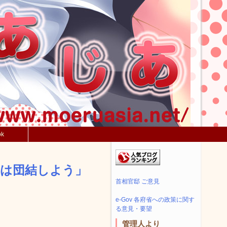
ok
民は団結しよう」
首相官邸 ご意見
e-Gov 各府省への政策に関す
る意見・要望
管理人より