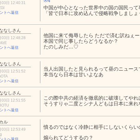
※4
03日 12:40:31
中国が中心となった世界中の国の国民って
ZGI
ントへ返信
「皆で日本に攻め込んで侵略戦争しましょ
ななしさん
他国に来て侮辱したら ただで済む訳ねぇー
03日 12:48:28
本国で同じ事したらどうなるか？
zMzE
たのしみだ…♡
ントへ返信
ななしさん
当人出国したと見られるって昼のニュース
03日 12:51:52
本当なら日本は甘いよなあ
mOTA
ントへ返信
ななしさん
この際中共の経済を徹底的に破壊してやれ
03日 12:51:55
そうすりゃ二度とシナ人どもは日本に来れ
4OTU
ントへ返信
カル
憤るのではなく冷静に相手にしないくらい
03日 12:53:49
Tg
煽られてどうするの？
ントへ返信