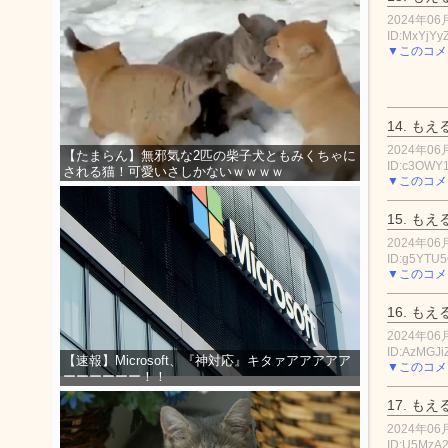
2024年06月
ID:MxYjYy
▼このコメ
14.
もえ
2024年06月
【たまらん】無邪気な2匹の柴子犬ともみくちゃに
ID:c3OWY
される猫！可愛いさしかないｗｗｗｗ
▼このコメ
15.
もえ
2024年06月
ID:g5YTU
▼このコメ
16.
もえ
2024年06月
ID:AzMGJ
【速報】Microsoft、『神対応』キタァアアアアア
▼このコメ
ーーーーーー！！
17.
もえ
2024年06月
ID:U5MzA