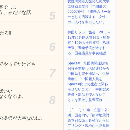
女性研究者支援のため大学
に補助金交付（年間最大
事でしょ
5
5000万円）「将来のリーダ
う」みたいな話
ーとして活躍する（女性
の）人材を輩出したい」
韓国サッカー協会 2011～
だろ‼
12年に外国人審判員・監督
6
官ら10数人を性接待（W杯
予選、五輪予選が含まれ
る）国会議員が事実確認
SpaceX、米国防関連技術
でやってたけどさ
保護を重視し供給連鎖から
7
中国系を完全排除へ 供給
業者に「中国籍人員を
SpaceX向けの生産に関わ
らせないこと」「中国製の
ばいい。
設備・部品を使わないこ
なくなるよ。
8
と」を要求し監査実施
（ ´_ゝ`）中道・立憲・公
明、国会内で「熊本地震対
の姿勢が大事なのに。
策本部会議」各省庁からヒ
アリング・現地から意見聴