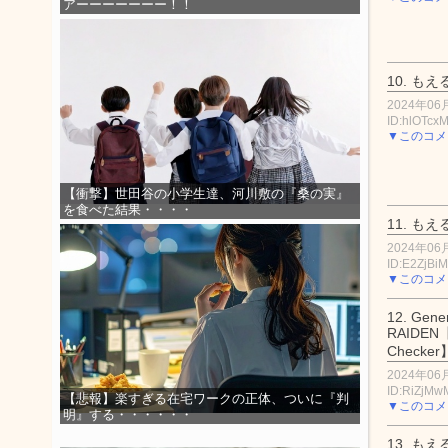
アーーーーーーー！！
10.
もえ
2024年06月
ID:hlOTcx
▼このコメ
【衝撃】世田谷の小学生達、河川敷の『桑の実』
を食べた結果・・・・
11.
もえ
2024年06月
ID:E2ZjBiM
▼このコメ
12.
Gener
RAIDEN【
Checker
2024年06月
ID:RiZjMw
【悲報】楽すぎる在宅ワークの正体、ついに『判
▼このコメ
明』する・・・・・・
13.
もえ