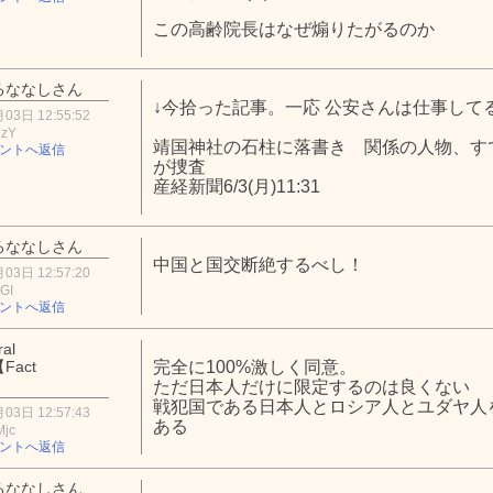
この高齢院長はなぜ煽りたがるのか
るななしさん
↓今拾った記事。一応 公安さんは仕事して
03日 12:55:52
MzY
靖国神社の石柱に落書き 関係の人物、す
ントへ返信
が捜査
産経新聞6/3(月)11:31
るななしさん
中国と国交断絶するべし！
03日 12:57:20
GI
ントへ返信
al
Fact
完全に100%激しく同意。
】
ただ日本人だけに限定するのは良くない
戦犯国である日本人とロシア人とユダヤ人
03日 12:57:43
ある
Mjc
ントへ返信
るななしさん