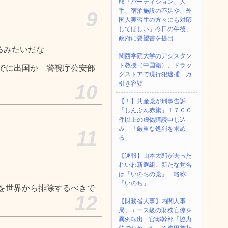
取「パーティション、人
手、宿泊施設の不足や、外
9
国人実習生の方々にも対応
してほしい」今日の午後、
政府に要望書を提出
るみたいだな
関西学院大学のアシスタン
ト教授（中国籍）、ドラッ
でに出国か 警視庁公安部
グストアで現行犯逮捕 万
引き容疑
10
【！】共産党が刑事告訴
「しんぶん赤旗」１７００
件以上の虚偽購読申し込
み 「厳重な処罰を求め
11
る」
【速報】山本太郎が去った
れいわ新選組、新たな党名
は「いのちの党」 略称
「いのち」
を世界から排除するべきで
12
【財務省人事】内閣人事
局、エース級の財務官僚を
異例転出 官邸幹部「協力