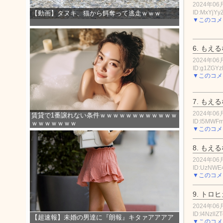
2024年06月
ID:MxYjYy
【動画】タヌキ、猫から餌奪って逃走ｗｗｗ
▼このコメ
6.
もえる
2024年06月
ID:g1ZGY
▼このコメ
7.
もえる
2024年06月
賃貸で1番譲れない条件ｗｗｗｗｗｗｗｗｗｗｗｗ
ID:I5MWF
ｗｗｗｗｗｗｗ
▼このコメ
8.
もえる
2024年06月
ID:UzNWE
▼このコメ
9.
トロヒ
2024年06月
ID:I4NzllZ
【超速報】未婚の男達に『朗報』キタァアアアア
▼このコメ