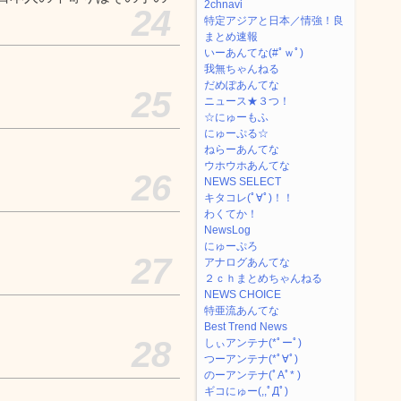
2chnavi
24
特定アジアと日本／情強！良
まとめ速報
いーあんてな(#ﾟｗﾟ)
我無ちゃんねる
だめぽあんてな
25
ニュース★３つ！
☆にゅーもふ
にゅーぷる☆
ねらーあんてな
ウホウホあんてな
26
NEWS SELECT
キタコレ(ﾟ∀ﾟ)！！
わくてか！
NewsLog
にゅーぷろ
27
アナログあんてな
２ｃｈまとめちゃんねる
NEWS CHOICE
特亜流あんてな
Best Trend News
28
しぃアンテナ(*ﾟーﾟ)
つーアンテナ(*ﾟ∀ﾟ)
のーアンテナ(ﾟAﾟ* )
ギコにゅー(,,ﾟДﾟ)