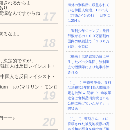
知されるからよ
海外の刑務所に収監されて
あり
いる韓国人急増、1,325人
17
資源なんですからね
（詐偽が4分の1） 日本に
は254人
「週刊少年ジャンプ」発行
来るなよ。
部数が初の１００万部割れ
18
国内の紙雑誌で「１００万
部超」ゼロに
【動画】広島慰霊の日に発
し決定的ですが、
生したパヨク集団、強制退
くの韓国人は反日レイシスト・
去で機動隊により無事排除
される
くの中国人も反日レイシスト・
（ ´_ゝ`）中道幹事長、食料
urn ♪♪♪(マリリン・モンロ
品消費税2年間1%の閣議決
19
定を批判 → 記者「中道改革
連合は食料品消費税ゼロを
公約に掲げていたが？」→
階猛氏「
門ーー♪
20
（ ´_ゝ`） 蓮舫さん、ｘに
投稿された被災地視察の高
市首相の写真を猛批判「掲