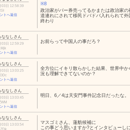
※8
03日 12:58:39
政治家がパー券売ってるかまたは政治家の
ZGI
ントへ返信
道連れにされて移民ドバドバ入れられて外
終わり
るななしさん
お前らって中国人の事だろ？
03日 12:59:29
1Mjk
ントへ返信
るななしさん
全方位にイキリ散らかした結果、世界中か
03日 13:03:25
況も理解できてないのか？
5ODc
ントへ返信
るななしさん
明日、6／4は天安門事件記念日だったな。
03日 13:03:45
iZWM
ントへ返信
るななしさん
マスゴミさん、蓮舫候補に
03日 13:03:54
この事どう思いますか?とインタビューし
2ZDk