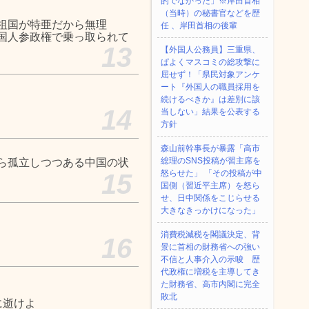
的でなかった」※岸田首相
（当時）の秘書官などを歴
祖国が特亜だから無理
任 、岸田首相の後輩
国人参政権で乗っ取られて
13
【外国人公務員】三重県、
ぱよくマスコミの総攻撃に
屈せず！「県民対象アンケ
ート『外国人の職員採用を
続けるべきか』は差別に該
14
当しない」結果を公表する
方針
森山前幹事長が暴露「高市
総理のSNS投稿が習主席を
ら孤立しつつある中国の状
怒らせた」 「その投稿が中
15
国側（習近平主席）を怒ら
せ、日中関係をこじらせる
大きなきっかけになった」
消費税減税を閣議決定、背
16
景に首相の財務省への強い
不信と人事介入の示唆 歴
代政権に増税を主導してき
た財務省、高市内閣に完全
敗北
に逝けよ