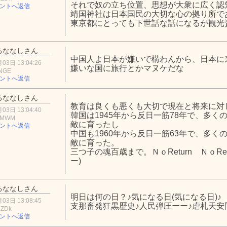
それで奴の立ち位置、思想が大衆に広く認
ントへ返信
靖国神社は日本国民の大切な心の拠り所で
東京都にとっても下世話な話になるが観光
るななしさん
中国人よ日本が嫌いで構わんから、日本に
03日 13:04:26
嫌いな国に旅行とかマヌケだな
hNGE
ントへ返信
るななしさん
教育は良くも悪くも大切で現在と将来に対
03日 13:04:40
韓国は1945年から反日一筋78年で、多
kMWM
敵に育ったし
ントへ返信
中国も1960年から反日一筋63年で、多
敵に育った。
三つ子の魂百歳まで。ＮｏReturn ＮｏRet
ー)
るななしさん
明日は何の日？♪気になる日(気になる日)♪
03日 13:08:45
支那畜発狂黒歴史♪人民弾圧ーー♪虐札天安
2ZDk
ントへ返信