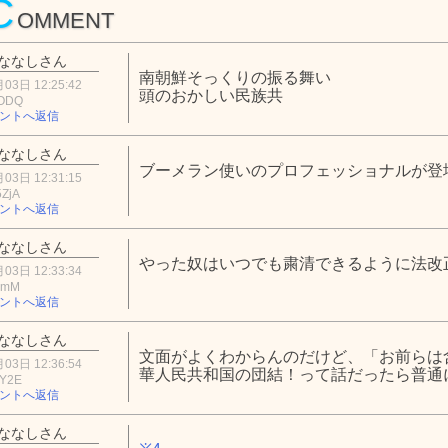
C
OMMENT
ななしさん
南朝鮮そっくりの振る舞い
03日 12:25:42
頭のおかしい民族共
lODQ
ントへ返信
ななしさん
ブーメラン使いのプロフェッショナルが登
03日 12:31:15
ZjA
ントへ返信
ななしさん
やった奴はいつでも粛清できるように法改
03日 12:33:34
NmM
ントへ返信
ななしさん
文面がよくわからんのだけど、「お前らは
03日 12:36:54
華人民共和国の団結！って話だったら普通
xY2E
ントへ返信
ななしさん