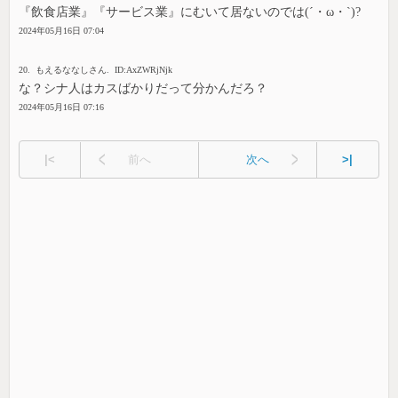
『飲食店業』『サービス業』にむいて居ないのでは(´・ω・`)?
2024年05月16日 07:04
20. もえるななしさん. ID:AxZWRjNjk
な？シナ人はカスばかりだって分かんだろ？
2024年05月16日 07:16
|<
前へ
次へ
>|