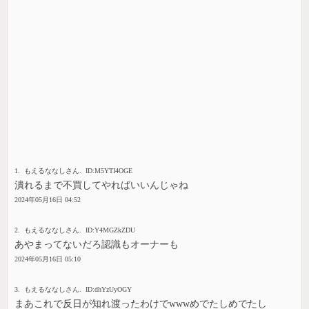
1. もえるななしさん. ID:M5YTI4OGE
潰れるまで不買してやればいいんじゃね
2024年05月16日 04:52
2. もえるななしさん. ID:Y4MGZkZDU
あやまってないだろ認識もオーナーも
2024年05月16日 05:10
3. もえるななしさん. ID:dhYzUyOGY
まあこれで反日が知れ渡ったわけでwwwめでたしめでたし