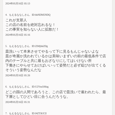
2024年05月16日 05:13
4. もえるななしさん. ID:hhNDM5NDQ
これが支那人
この店の名前を絶対忘れるな！
この事実を知らない人に拡散だ！
2024年05月16日 05:16
5. もえるななしさん. ID:ZlMjhkZDg
皿洗いって本来させてやるって下に見るもんじゃないよな
皿が奇麗か洗われているかは美味いまずいの前の最低条件で店
内のテーブルと共に最もおざなりにしてはいけない所
下働きにやらせておけばいいって姿勢だと必ず綻びが出てくる
そういう姿勢なんだな
2024年05月16日 05:26
6. もえるななしさん. ID:U2YmJiMzg
どこの国の人間であろうと、この店で皿洗いで雇われたら、最
下層としてひどい目に合うんだろうな。
2024年05月16日 05:31
7. もえるななしさん. ID:I4ZTJkY2I