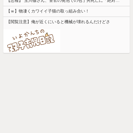
【悲報】 玉川徹さん、警官の発泡での包丁男死亡に「絶対に死刑にならない罪なのに警察が死刑にした！」 → 元警官のマジレスがコチラ → ………
【ｗ】物凄くカワイイ子猫の取っ組み合い！
【閲覧注意】俺が近くにいると機械が壊れるんだけどさ