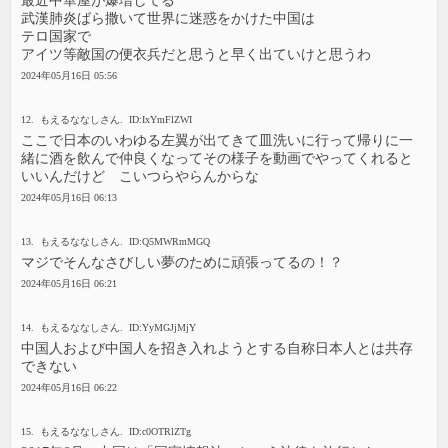
最近中華屋が爆増してる
武漢肺炎ばら撒いて世界に迷惑をかけた中国は
テロ国家で
アイツ等敵国の便衣兵だと思うと早く出ていけと思うわ
2024年05月16日 05:56
12. もえるななしさん. ID:IxYmFlZWI
ここで日本のいわゆる左翼が出てきて皿洗いに行って帰りに一
緒に酒を飲んで仲良くなってその様子を動画でやってくれると
いいんだけど こいつらやらんからな
2024年05月16日 06:13
13. もえるななしさん. ID:Q5MWRmMGQ
マジでそんなさびしい夢のために頑張ってるの！？
2024年05月16日 06:21
14. もえるななしさん. ID:YyMGJjMjY
中国人および中国人を招き入れようとする自称日本人とは共存
できない
2024年05月16日 06:22
15. もえるななしさん. ID:c0OTRlZTg