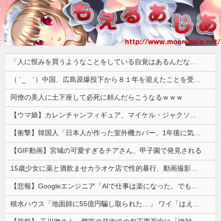
「人に恨みを買うようなことをしている自覚はあるんだな」と高市首相を嘲笑った左派、平和記念式典での演説にケチを付けるも……
（ ´_ゝ`）中国、広島原爆投下から８１年を迎えたことを受け「日本は原爆被害者の立場で同情を買おうとするのを止めろ」
同僚の美人に土下座して必死に頼んだらこうなるｗｗｗ
【ウマ娘】カレンチャンフィギュア、マイケル・ジャクソンみたいになってしまう
【衝撃】韓国人「日本人が作った室外機カバー、1年後に気づく」
【GIF動画】宮城の可愛すぎるチアさん、甲子園で発見される
15歳少女に薬と酒飲ませカラオケ店で性的暴行、動画撮影 54歳無職を再逮捕 動画770本も見つかる
【悲報】Googleエンジニア「AIで仕事は楽になった。でも、つまらなくなった」
積水ハウス「地面師に55億円騙し取られた…」 ワイ「はえーかわいそう…会社滅茶苦茶やろなぁ」