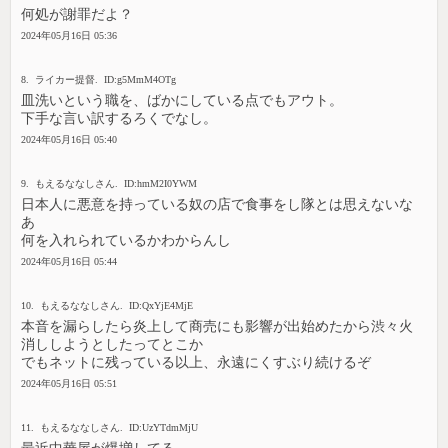
何処が謝罪だよ？
2024年05月16日 05:36
8. ライカー提督. ID:g5MmM4OTg
皿洗いという職を、ばかにしている点でもアウト。
下手な言い訳するろくでなし。
2024年05月16日 05:40
9. もえるななしさん. ID:hmM2I0YWM
日本人に悪意を持っている奴の店で食事をし隊とは思えないな
あ
何を入れられているかわからんし
2024年05月16日 05:44
10. もえるななしさん. ID:QxYjE4MjE
本音を漏らしたら炎上して商売にも影響が出始めたから渋々火
消ししようとしたってとこか
でもネットに残っている以上、永遠にくすぶり続けるぞ
2024年05月16日 05:51
11. もえるななしさん. ID:UzYTdmMjU