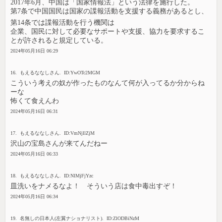
2017年6月、中国は「国家情報法」という法律を施行した。
第7条で中国国民は国家の諜報活動を支援する義務があるとし、
第14条では諜報活動を行う機関は
企業、国民に対して必要なサポートや支援、協力を要求するこ
とが許されると規定している。
2024年05月16日 06:29
16. もえるななしさん. ID:YwOTc2MGM
こういう考えの奴が作ったものなんて何が入ってるか分からね
ーな
怖くて食えんわ
2024年05月16日 06:31
17. もえるななしさん. ID:VmNjllZjM
沢山の宝島さんが来てんだねー
2024年05月16日 06:33
18. もえるななしさん. ID:NlMjFjYzc
皿洗いをナメるなよ！ そういう店は食中毒出すぞ！
2024年05月16日 06:34
19. 名無しの日本人(左翼ナショナリスト). ID:ZlODBiNzM