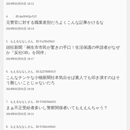
2024年05月01日 18:12
4. . ID:dmNWQwYjY
元警官に対する職業差別だろよくこんな記事かけるな
2024年05月01日 18:14
5. もえるななしさん. ID:YyZDc0NzU
頭狂新聞「桐生市市民が驚きの手口！生活保護の申請者がなぜ
か『反社OB』を同伴」
2024年05月01日 18:17
6. もえるななしさん. ID:ZjZTM0OGY
こんなチンケな小物新聞社本気出せば素人でも叩き潰すのはそ
う難しいことじゃないだろ
2024年05月01日 18:18
7. もえるななしさん. ID:Y5M2MzZGI
まぁ不正受給者多いし警察関係者いてもええんちゃう？
2024年05月01日 18:21
8. もえるななしさん. ID:Y5MzA4NzU