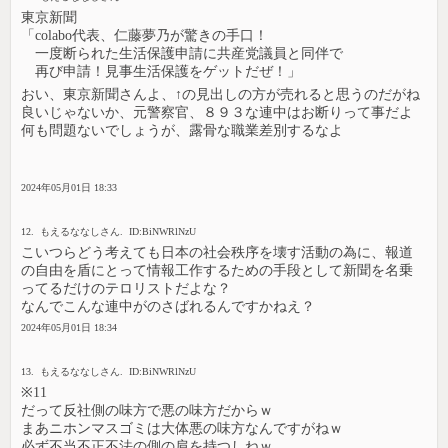
東京新聞
「colabo代表、仁藤夢乃が驚きの手口！
一度断られた生活保護申請に共産党議員と同伴で
再び申請！見事生活保護をゲットだぜ！」
おい、東京新聞さんよ、↑の見出しの方が売れると思うのだがね
良いじゃないか、元警察官、８９３な連中はお断りって事だよ
何も問題ないでしょうが、露骨な職業差別するなよ
2024年05月01日 18:33
12. もえるななしさん. ID:BiNWRlNzU
こいつらどう考えても日本の社会秩序を壊す活動の為に、報道
の自由を盾にとって情報工作するための手段として新聞を名乗
ってるだけのテロリストだよな？
なんでこんな連中がのさばれるんですかねえ？
2024年05月01日 18:34
13. もえるななしさん. ID:BiNWRlNzU
※11
だって反社側の味方で悪の味方だからｗ
まあニホンマスゴミは大体悪の味方なんですがねｗ
必ず不当不正不法の側の肩を持つしねｗ