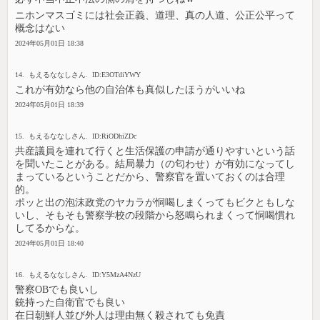
ニホンマスゴミには社会正義、道理、真の人道、公正公平って
概念はない
2024年05月01日 18:38
14. もえるななしさん. ID:E3OTdiYWY
これが有効なら他の自治体も真似したほうがいいね
2024年05月01日 18:39
15. もえるななしさん. ID:RiODhiZDc
共産議員を連れて行くと生活保護の申請が通りやすいという話
を聞いたことがある。結局暴力（の匂わせ）が有効になってし
まっているということだから、警察官を置いておくのは合理
的。
ポッと出の泡沫政党のヤカラが恫喝しまくってもビクともしな
いし、そもそも警察学校の段階から怒鳴られまくって恫喝慣れ
してるからな。
2024年05月01日 18:40
16. もえるななしさん. ID:Y5MzA4NzU
警察OBでも良いし
銃持った自衛官でも良い
在日朝鮮人並び外人は理由無く殺されても免責