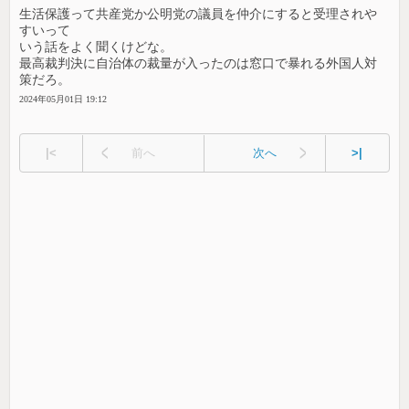
生活保護って共産党か公明党の議員を仲介にすると受理されや
すいって
いう話をよく聞くけどな。
最高裁判決に自治体の裁量が入ったのは窓口で暴れる外国人対
策だろ。
2024年05月01日 19:12
|<
前へ
次へ
>|