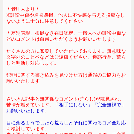
＊管理人より＊
※誹謗中傷や名誉毀損、他人に不快感を与える投稿をし
ないように十分に注意してください
＊差別表現、根拠なき在日認定、一般人への誹謗中傷な
どのコメントは自粛いただくようお願いいたします
たくさんの方に閲覧していただいております。無意味な
文字列のコピペなどはご遠慮ください。迷惑行為、荒ら
しと判断し対応します。
犯罪に関する書き込みを見つけた方は通報のご協力をお
願いいたします
さいきん記事と無関係なコメント(荒らし)が散見され、
苦情が増えています。
「相手にしない」「完全無視で」
お願いいたします
。
目に余るようでしたら荒らしとそれに関わるコメ全対応
も検討しています。