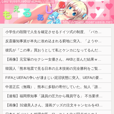
小学生の段階で人生を確定させるドイツ式の制度、「バカを振い落せるから合理的だ」と自惚れていた結果……
反斎藤知事派が本丸に攻め込まれる窮地に突入、「ようやく反撃のターンやね」と手際の良さに感心する人が続出中
彼氏が『この車』買おうとして私とケンカになってるんだけどｗｗｗｗｗｗ
【画像】元宝塚のセクシー女優さん、AKBと並んだ結果ｗｗｗｗ
韓国人「熊本地震で見る日本の土木技術の完全勝利をご覧ください」→「これはすごいわ」「こういうのを見ると日本人は何か適当に作る感じがしない・・・」...
FIFAとUEFAの争いが凄まじい泥沼状態に突入、UEFAの要求を呑んだFIFAだったがUEFA側は強硬姿勢を崩さず……
中居正広（無職）、熊本に多額の寄付していた。知人「誰にも知られなくてもいい、と公表してない」
【速報】福岡県知事「議員の圧力から職員守る」 不当要求防止の条例策定へ
【画像】32歳美人さん、漫画グッズの注文キャンセルを43億円分繰り返しまくり逮捕