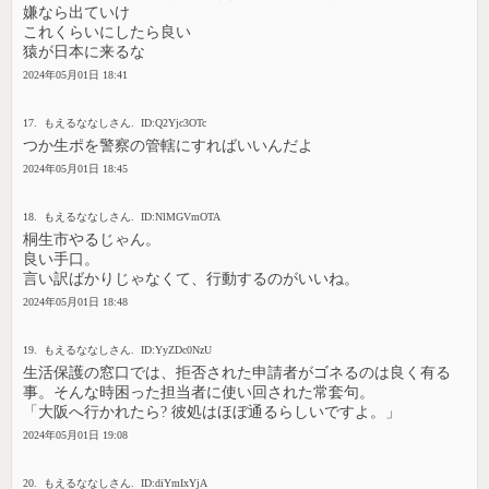
嫌なら出ていけ
これくらいにしたら良い
猿が日本に来るな
2024年05月01日 18:41
17. もえるななしさん. ID:Q2Yjc3OTc
つか生ポを警察の管轄にすればいいんだよ
2024年05月01日 18:45
18. もえるななしさん. ID:NlMGVmOTA
桐生市やるじゃん。
良い手口。
言い訳ばかりじゃなくて、行動するのがいいね。
2024年05月01日 18:48
19. もえるななしさん. ID:YyZDc0NzU
生活保護の窓口では、拒否された申請者がゴネるのは良く有る
事。そんな時困った担当者に使い回された常套句。
「大阪へ行かれたら? 彼処はほぼ通るらしいですよ。」
2024年05月01日 19:08
20. もえるななしさん. ID:diYmIxYjA