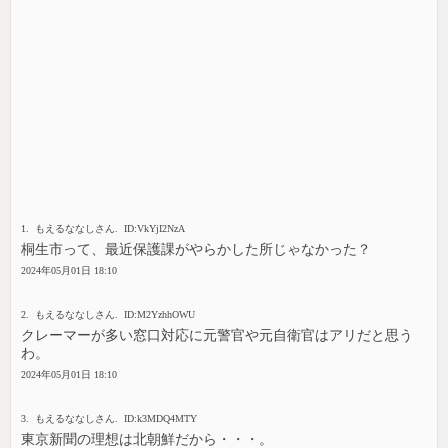
1. もえるななしさん. ID:VkYjI2NzA
桐生市って、最近保護課がやらかした所じゃなかった？
2024年05月01日 18:10
2. もえるななしさん. ID:M2YzhhOWU
クレーマーが多い窓口対応に元警官や元自衛官はアリだと思う
わ。
2024年05月01日 18:10
3. もえるななしさん. ID:k3MDQ4MTY
東京新聞の理想は北朝鮮だから・・・。