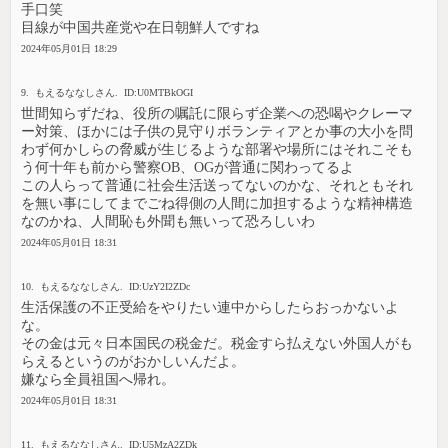
手口笑
目線が中国共産党や在日朝鮮人ですね
2024年05月01日 18:29
9. もえるななしさん. ID:U0MTBkOGI
世間知らずだね、役所の嘱託に限らず企業への恐喝やクレーマ
ー対策、ほかには子供の見守りボランティアとか事の大小を問
わず何かしらの脅威が生じるような部署や場所にはそれこそも
う何十年も前から警察OB、OGが普通に関わってるよ
この人らって普通に社会生活送ってないのかな、それともそれ
を無い事にしてまでごね得側の人間に加担するような精神構造
なのかね、人間恥も外聞も無いって恐ろしいわ
2024年05月01日 18:31
10. もえるななしさん. ID:UzY2I2ZDc
生活保護の不正受給をやりたい連中からしたらおっかないよ
な。
その金は元々日本国民の税金だ。税金すら払えない外国人がも
らえるというのがおかしいんだよ。
嫌なら全員祖国へ帰れ。
2024年05月01日 18:31
11. もえるななしさん. ID:U5MzA2ZDk