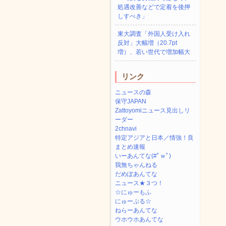
処遇改善などで定着を後押
しすべき」
東大調査「外国人受け入れ
反対」大幅増（20.7pt
増）、若い世代で増加幅大
リンク
ニュースの森
保守JAPAN
Zattoyomiニュース見出しリ
ーダー
2chnavi
特定アジアと日本／情強！良
まとめ速報
いーあんてな(#ﾟｗﾟ)
我無ちゃんねる
だめぽあんてな
ニュース★３つ！
☆にゅーもふ
にゅーぷる☆
ねらーあんてな
ウホウホあんてな