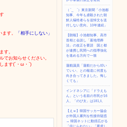
レや軍装の禁止を発表
（ ´_ゝ`）東京新聞「小池都
す
知事、今年も虐殺された朝
鮮人犠牲者らを追悼文を送
付しない意向。10年連続」
います。
「相手にしない」
【朗報】小池都知事、高市
首相と会談し「墓地埋葬
法」の改正を要請 国と都
が連携し民間への指導強化
ます。
を進める方向で一致
ルでお知らせください。
す(´・ω・`)
蓮舫議員「蓮舫だから叩い
ていい、との報道に何度も
向き合ってきました。悔し
くても」
インドネシアに「ドラえも
ん」という名前の市民が16
人、「のび太」は181人
【えｗ】韓国サッカー協会
が外国人審判を性接待疑惑
→ 韓国ネットに動揺広がる
「信じられない」「要求し