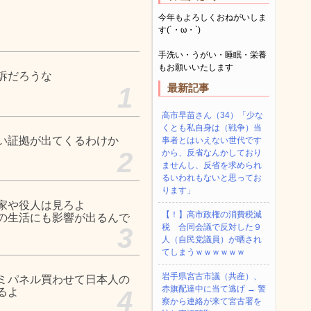
今年もよろしくおねがいしま
す(´・ω・`)
手洗い・うがい・睡眠・栄養
もお願いいたします
訴だろうな
最新記事
1
高市早苗さん（34）「少な
くとも私自身は（戦争）当
い証拠が出てくるわけか
事者とはいえない世代です
2
から、反省なんかしており
ませんし、反省を求められ
るいわれもないと思ってお
ります」
家や役人は見ろよ
【！】高市政権の消費税減
の生活にも影響が出るんで
税 合同会議で反対した９
3
人（自民党議員）が晒され
てしまうｗｗｗｗｗｗ
岩手県宮古市議（共産）、
ミパネル買わせて日本人の
赤旗配達中に当て逃げ → 警
るよ
4
察から連絡が来て宮古署を