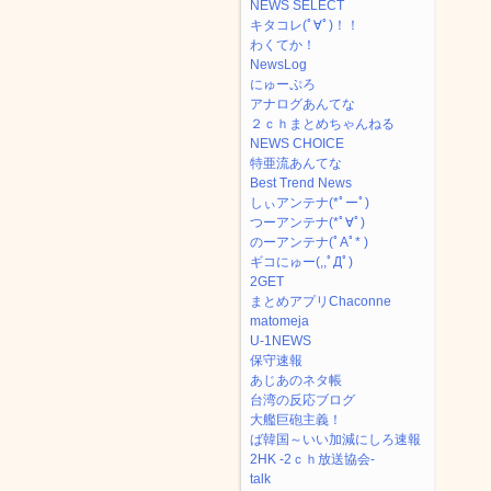
NEWS SELECT
キタコレ(ﾟ∀ﾟ)！！
わくてか！
NewsLog
にゅーぷろ
アナログあんてな
２ｃｈまとめちゃんねる
NEWS CHOICE
特亜流あんてな
Best Trend News
しぃアンテナ(*ﾟーﾟ)
つーアンテナ(*ﾟ∀ﾟ)
のーアンテナ(ﾟAﾟ* )
ギコにゅー(,,ﾟДﾟ)
2GET
まとめアプリChaconne
matomeja
U-1NEWS
保守速報
あじあのネタ帳
台湾の反応ブログ
大艦巨砲主義！
ば韓国～いい加減にしろ速報
2HK -2ｃｈ放送協会-
talk