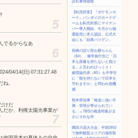
訪れ事情聴取
【転売対策】『ポケモンカ
？
ード』バンダイのカードゲ
5
ームも転売対策にマイナン
バー導入開始、今月から抽
選販売に本人認証、公式大
会にも「効果バツグン」
んでるからなあ
6
長崎の語り部お爺ちゃん
（84）、修学旅行生に「日
本も原爆を持たないと負け
る」と言われびっくり！
04/14(日) 07:31:27.48
被団協代表（85）も中学生
に「核を持たないで日本を
だね。
守れますか」と問われ危機
感
熊本県知事「報道に強い不
だけだ
満・苦情が寄せられてい
んだか、利権太陽光事業が
る」→TBSの報道特集がま
7
）
さにそれな件
隅田川花火大会、中国SNS
で無料観覧エリアの場所取
は他国資本や夏休みの自由