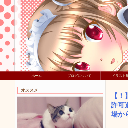
ホーム
ブログについて
イラスト
オススメ
【！
許可
場か