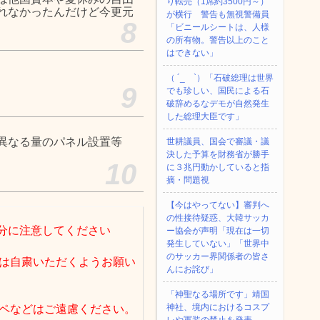
り転売（1席約3500円～）
れなかったんだけど今更元
が横行 警告も無視警備員
8
「ビニールシートは、人様
の所有物。警告以上のこと
はできない」
（ ´_ゝ`）「石破総理は世界
9
でも珍しい、国民による石
破辞めるなデモが自然発生
した総理大臣です」
異なる量のパネル設置等
世耕議員、国会で審議・議
決した予算を財務省が勝手
10
に３兆円動かしていると指
摘・問題視
【今はやってない】審判へ
の性接待疑惑、大韓サッカ
分に注意してください
ー協会が声明「現在は一切
発生していない」「世界中
のサッカー界関係者の皆さ
は自粛いただくようお願い
んにお詫び」
「神聖なる場所です」靖国
神社、境内におけるコスプ
ペなどはご遠慮ください。