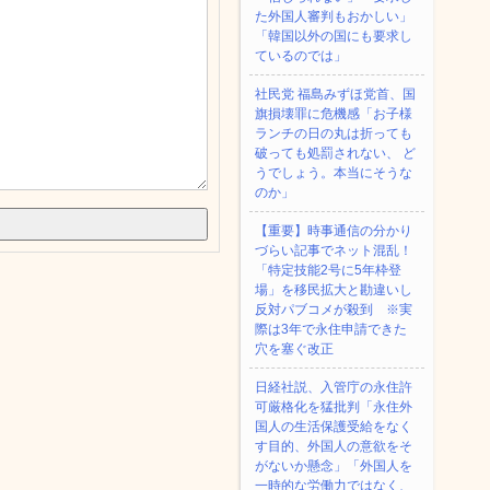
た外国人審判もおかしい」
「韓国以外の国にも要求し
ているのでは」
社民党 福島みずほ党首、国
旗損壊罪に危機感「お子様
ランチの日の丸は折っても
破っても処罰されない、 ど
うでしょう。本当にそうな
のか」
【重要】時事通信の分かり
づらい記事でネット混乱！
「特定技能2号に5年枠登
場」を移民拡大と勘違いし
反対パブコメが殺到 ※実
際は3年で永住申請できた
穴を塞ぐ改正
日経社説、入管庁の永住許
可厳格化を猛批判「永住外
国人の生活保護受給をなく
す目的、外国人の意欲をそ
がないか懸念」「外国人を
一時的な労働力ではなく、