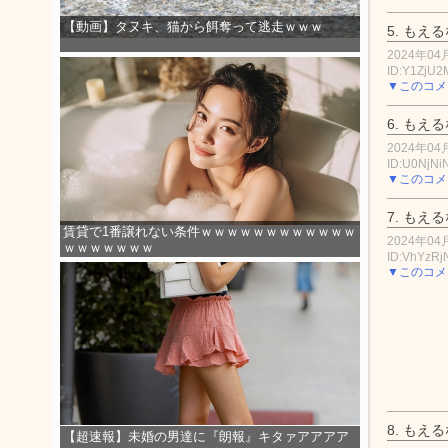
【動画】タヌキ、猫から餌奪って逃走ｗｗｗ
5.
もえる
2024年04月
ID:Y1ZjU
▼このコメ
6.
もえる
2024年04月
ID:U0NjNi
▼このコメ
7.
もえる
賃貸で1番譲れない条件ｗｗｗｗｗｗｗｗｗｗｗｗ
2024年04月
ｗｗｗｗｗｗｗ
ID:VhYzRj
▼このコメ
8.
もえる
【超速報】未婚の男達に『朗報』キタァアアアア