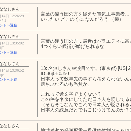
ななしさん
言葉の違う国の方を従えた電気工事業者…
14日 12:26:29
いったい どこのくに なんだろう （棒）
2M2U
ントへ返信
ななしさん
言葉の違う国の方…最近はバラエティに富
14日 13:35:02
4つくらい候補が挙げられるな
NjE
ントへ返信
ななしさん
13: 名無しさん＠涙目です。(東京都) [US] 2024/
14日 13:36:52
ID:36j0E0J50
Njc
日本人って数年先の事すら考えられないん
ントへ返信
落ちぶれるのも当然か。
これって紫文字でよくない？
この件をネタにしてただ日本人を貶してる
（そもそもなんでこれで日本人が貶される
日本人の総意だとでもこじつけてんのか？
ななしさん
地域独占で発送配電一貫供給体制だった頃