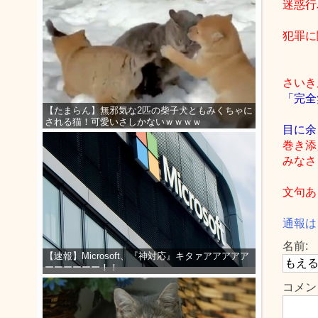
迷惑行
犯罪に
さいき
「完全
【たまらん】無邪気な2匹の柴子犬ともみくちゃに
される猫！可愛いさしかないｗｗｗｗ
目に余
巻き添
みなさ
文句あ
通報は
名前:
【速報】Microsoft、『神対応』キタァアアアアア
ーーーーーー！！
コメン