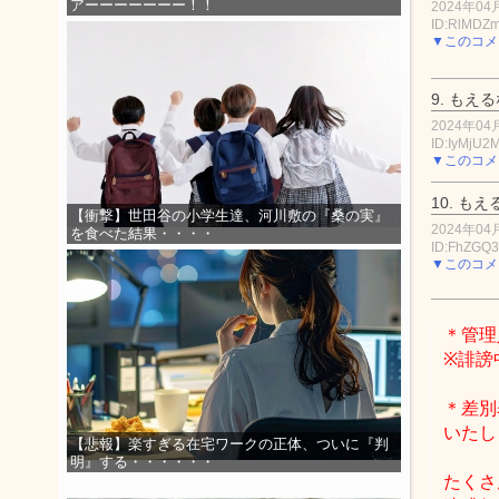
アーーーーーーー！！
2024年04月
ID:RlMDZ
▼このコメ
9.
もえる
2024年04月
ID:IyMjU2
▼このコメ
10.
もえ
【衝撃】世田谷の小学生達、河川敷の『桑の実』
2024年04月
を食べた結果・・・・
ID:FhZGQ3
▼このコメ
＊管理
※誹謗
＊差別
いたし
【悲報】楽すぎる在宅ワークの正体、ついに『判
明』する・・・・・・
たくさ