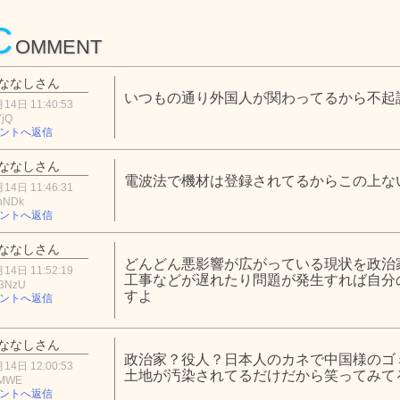
C
OMMENT
ななしさん
いつもの通り外国人が関わってるから不起
14日 11:40:53
YjQ
ントへ返信
ななしさん
電波法で機材は登録されてるからこの上な
14日 11:46:31
hNDk
ントへ返信
ななしさん
どんどん悪影響が広がっている現状を政治
14日 11:52:19
工事などが遅れたり問題が発生すれば自分
3NzU
すよ
ントへ返信
ななしさん
政治家？役人？日本人のカネで中国様のゴ
14日 12:00:53
土地が汚染されてるだけだから笑ってみて
5MWE
ントへ返信