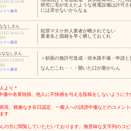
14日 16:14:49
研究に毛が生えたような発電設備は許可さ
mYjY
には戻せないからなぁ
ントへ返信
ななしさん
犯罪マヌケ外人業者が晒されてない
14日 18:41:21
業者名と国籍を早く晒しておくれ
MDA
ントへ返信
るななしさん
＞斜面の無許可造成・排水路不備・申請と
15日 13:08:52
NjI
なんだこれ・・・開いた口が塞がらん
ントへ返信
人より＊
中傷や名誉毀損、他人に不快感を与える投稿をしないように十
表現、根拠なき在日認定、一般人への誹謗中傷などのコメント
ます
んの方に閲覧していただいております。無意味な文字列のコピ