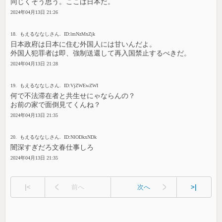
同じくそう思う。ここは日本だ。
2024年04月13日 21:26
18. もえるななしさん. ID:lmNzMxZjk
日本政府は日本に住む外国人には甘いんだよ。
外国人犯罪者は即、強制送還して再入国禁止するべきだ。
2024年04月13日 21:28
19. もえるななしさん. ID:VjZWEwZWI
何で不法滞在者と共生せにゃならんの？
お前の家で面倒見てくんね？
2024年04月13日 21:35
20. もえるななしさん. ID:NlODkxNDk
闇深すぎだろ文春仕事しろ
2024年04月13日 21:35
|<
前へ
次へ
>|