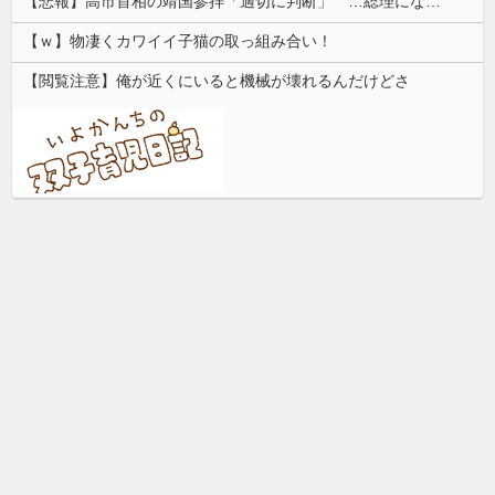
【悲報】高市首相の靖国参拝「適切に判断」 …総理になる前の昨年は参拝
【ｗ】物凄くカワイイ子猫の取っ組み合い！
【閲覧注意】俺が近くにいると機械が壊れるんだけどさ