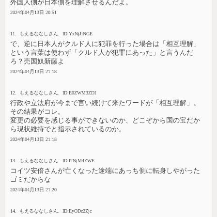
外国人側が日本側を理解させるんだよ。
2024年04月13日 20:51
11. もえるななしさん. ID:YxNjJiNGE
で、逆に日本人がクルド人に犯罪を行った場合は「相互理解」
という言葉は使わず「クルド人が犯罪にあった」と言うんだ
ろ？売国奴新藤よ
2024年04月13日 21:18
12. もえるななしさん. ID:E0ZWM3ZDI
行政や立法府が今まで言い続けて来たワードが「相互理解」。
その結果がコレ。
変更の必要を感じる事ができないのか、どこぞから国の宝だか
ら現状維持でと指示されているのか。
2024年04月13日 21:18
13. もえるななしさん. ID:I2NjM4ZWE
コイツ安倍さんが亡くなった途端にあっち側に転身しやがった
ゴミだからな
2024年04月13日 21:20
14. もえるななしさん. ID:EyODc2Zjc