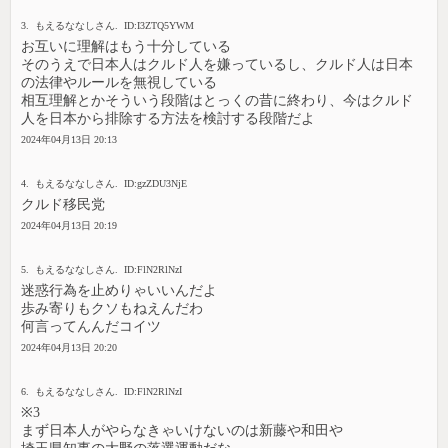
3. もえるななしさん. ID:I3ZTQ5YWM
お互いに理解はもう十分している
そのうえで日本人はクルド人を嫌っているし、クルド人は日本
の法律やルールを無視している
相互理解とかそういう段階はとっくの昔に終わり、今はクルド
人を日本から排除する方法を検討する段階だよ
2024年04月13日 20:13
4. もえるななしさん. ID:gzZDU3NjE
クルド移民党
2024年04月13日 20:19
5. もえるななしさん. ID:FlN2RlNzI
迷惑行為を止めりゃいいんだよ
歩み寄りもクソもねえんだわ
何言ってんんだコイツ
2024年04月13日 20:20
6. もえるななしさん. ID:FlN2RlNzI
※3
まず日本人がやらなきゃいけないのは新藤や和田や