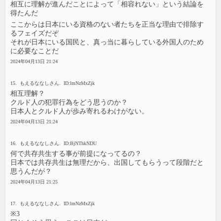
相互に理解が進んだことによって「相容れない」という結論を
得たんだ
ここからは日本にいる資格のない者たちを正当な理由で排除す
るフェイズだぞ
それが日本にいる国民と、真っ当に暮らしている外国人のため
に必要なことだ
2024年04月13日 21:24
15. もえるななしさん. ID:lmNzMxZjk
相互理解？
クルド人の犯罪行為をどう思うのか？
日本人とクルド人が歩み寄れるわけがない。
2024年04月13日 21:24
16. もえるななしさん. ID:BjNThkNDU
何で共存共生する事が前提になってるの？
日本では共存共生は無理だから、出国してもらうって段階だと
思うんだが？
2024年04月13日 21:25
17. もえるななしさん. ID:lmNzMxZjk
※3