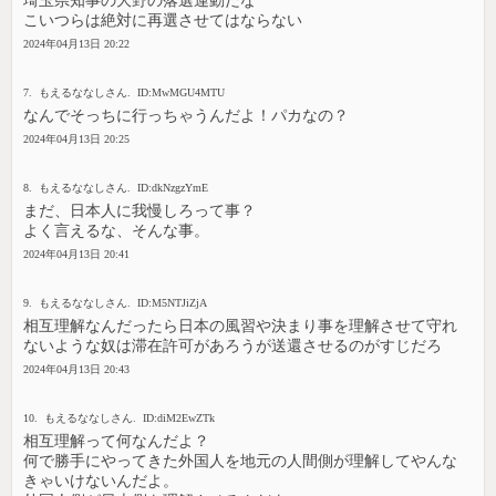
埼玉県知事の大野の落選運動だな
こいつらは絶対に再選させてはならない
2024年04月13日 20:22
7. もえるななしさん. ID:MwMGU4MTU
なんでそっちに行っちゃうんだよ！パカなの？
2024年04月13日 20:25
8. もえるななしさん. ID:dkNzgzYmE
まだ、日本人に我慢しろって事？
よく言えるな、そんな事。
2024年04月13日 20:41
9. もえるななしさん. ID:M5NTJiZjA
相互理解なんだったら日本の風習や決まり事を理解させて守れ
ないような奴は滞在許可があろうが送還させるのがすじだろ
2024年04月13日 20:43
10. もえるななしさん. ID:diM2EwZTk
相互理解って何なんだよ？
何で勝手にやってきた外国人を地元の人間側が理解してやんな
きゃいけないんだよ。