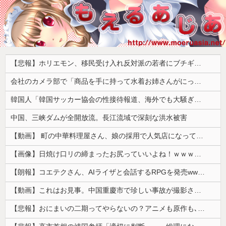
【悲報】ホリエモン、移民受け入れ反対派の若者にブチギレ「差別するなんて最低だ！」 → スタジオ誰も反論できず沈黙 ………
会社のカメラ部で「商品を手に持って水着お姉さんがにっこり」を撮影、だがお姉さんは素人アルバイトで親バレした結果……
韓国人「韓国サッカー協会の性接待報道、海外でも大騒ぎに・・・2002年W杯4強の記録取り消しの声も」→「マジで国の恥だ」「2002年まで疑う価値...
中国、三峡ダムが全開放流。長江流域で深刻な洪水被害
【動画】 町の中華料理屋さん、娘の採用で人気店になってしまう
【画像】日焼け口リの締まったお尻っていいよね！ｗｗｗｗｗ
【朗報】コエテクさん、AIライザと会話するRPGを発売wwwwwwwwwwww
【動画】これはお見事。中国重慶市で珍しい事故が撮影される。
【悲報】おにまいの二期ってやらないの？アニメも原作も､外人からも人気あったのに