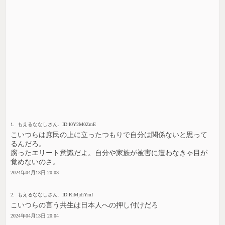
1. もえるななしさん. ID:I0Y2M0ZmE
こいつらは庶民の上に立ったつもりで自分は関係ないと思って
るんだろ。
腐ったエリート意識だよ。自分や家族が被害に遭わなきゃ目が
覚めないのさ。
2024年04月13日 20:03
2. もえるななしさん. ID:RiMjdiYmI
こいつらの言う共生は日本人への押し付けだろ
2024年04月13日 20:04