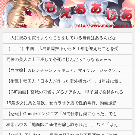
「人に恨みを買うようなことをしている自覚はあるんだな」と高市首相を嘲笑った左派、平和記念式典での演説にケチを付けるも……
（ ´_ゝ`）中国、広島原爆投下から８１年を迎えたことを受け「日本は原爆被害者の立場で同情を買おうとするのを止めろ」
同僚の美人に土下座して必死に頼んだらこうなるｗｗｗ
【ウマ娘】カレンチャンフィギュア、マイケル・ジャクソンみたいになってしまう
【衝撃】韓国人「日本人が作った室外機カバー、1年後に気づく」
【GIF動画】宮城の可愛すぎるチアさん、甲子園で発見される
15歳少女に薬と酒飲ませカラオケ店で性的暴行、動画撮影 54歳無職を再逮捕 動画770本も見つかる
【悲報】Googleエンジニア「AIで仕事は楽になった。でも、つまらなくなった」
積水ハウス「地面師に55億円騙し取られた…」 ワイ「はえーかわいそう…会社滅茶苦茶やろなぁ」