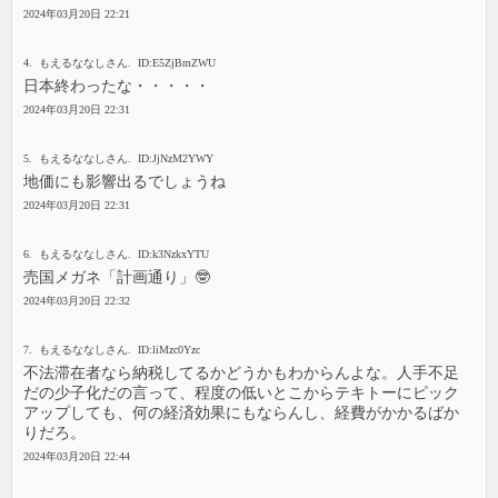
2024年03月20日 22:21
4. もえるななしさん. ID:E5ZjBmZWU
日本終わったな・・・・・
2024年03月20日 22:31
5. もえるななしさん. ID:JjNzM2YWY
地価にも影響出るでしょうね
2024年03月20日 22:31
6. もえるななしさん. ID:k3NzkxYTU
売国メガネ「計画通り」🤓
2024年03月20日 22:32
7. もえるななしさん. ID:liMzc0Yzc
不法滞在者なら納税してるかどうかもわからんよな。人手不足
だの少子化だの言って、程度の低いとこからテキトーにピック
アップしても、何の経済効果にもならんし、経費がかかるばか
りだろ。
2024年03月20日 22:44