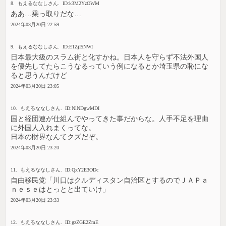
8. もえるななしさん. ID:k3M2YzOWM
ああ…乗っ取りだな…
2024年03月20日 22:59
9. もえるななしさん. ID:E1ZjI5NWI
日本最大級のスラム街と化すかね。日本人を守らず不法外国人
を優先してたらこうなるっていう例になるとか埼玉県の恥にな
ると思うんだけど
2024年03月20日 23:05
10. もえるななしさん. ID:NlNDgwMDI
国と経団連が仕組んでやってきた事だからな。人手不足を理由
に外国人入れまくってな。
日本の財界なんてクズだぞ。
2024年03月20日 23:20
11. もえるななしさん. ID:QxY2E3ODc
自由移民党「川口はクルディスタン自治区とするのでＪＡＰａ
ｎｅｓｅはとっとと出ていけ」
2024年03月20日 23:33
12. もえるななしさん. ID:gzZGE2ZmE