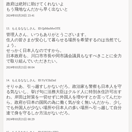
政府は絶対に助けてくれないよ
もう飛地なんだから早く出ないと
2024年03月20日 23:41
13. もえるななしさん. ID:QzMmMwOTE
管理人さん、いつもありがとうございます。
住人の皆さまが安心して暮らせる場所を希望するのは当然でし
ょう。
せっかく日本人なのですから。
日本政府も、川口市市長や同市議会議員もなすべきことに全力
で取り組んでいただきたい。
2024年03月21日 00:04
14. もえるななしさん. ID:YyY2IzZmI
そりゃあ、引っ越すしかないだろ。政治家も警察も日本人を守
る気ないし、挙げ句に法務大臣はクルド人に特別永住許可出す
わ。岸田は対策を一切せずに外国人を増やすとか言ってんだか
ら。政府が日本の国民の為に働く気が全く無いんだから、少し
でも外国人が少ない場所や日本人の多い場所へ引っ越して自分
達で身を守るしか方法がないだろ。
2024年03月21日 00:29