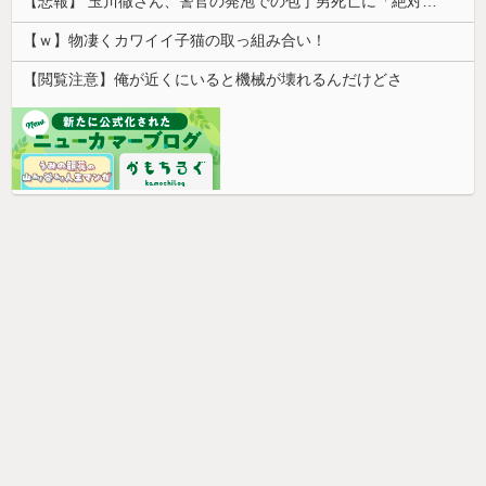
【悲報】 玉川徹さん、警官の発泡での包丁男死亡に「絶対に死刑にならない罪なのに警察が死刑にした！」 → 元警官のマジレスがコチラ → ………
【ｗ】物凄くカワイイ子猫の取っ組み合い！
【閲覧注意】俺が近くにいると機械が壊れるんだけどさ