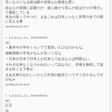
言いなりになる政治家や怠慢な公務員も悪い
欲は人の発展に必要だが、捻じ曲がり歪んだ欲ばかりが増大し
て蔓延している
末法の世ってやつだ、まあこれは日本じゃなく世界の全ての国
に言える事
2024年02月24日 09:37
4. もえるななしさん. ID:BiNWRlNzU
※2
＞案外今の半分くらいで丁度良い人口なのかもな。
侵略国家の手先がなんか言ってるな
＞日本が日本で日本人が日本人であるならば問題ない。
それが出来なくなりかねないって話なのに、矛盾を無視して詭
弁を吐くな下衆が
まあ文章がおかしいから工作員の戯言だってすぐ分かるんです
がねｗ
2024年02月24日 09:40
5. もえるななしさん. ID:BiNWRlNzU
※3
訂正
誤