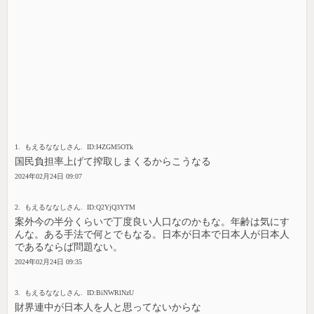
1. もえるななしさん. ID:I4ZGM5OTk
国民負担率上げて搾取しまくるからこうなる
2024年02月24日 09:07
2. もえるななしさん. ID:Q2YjQ3YTM
案外今の半分くらいで丁度良い人口なのかもな。年齢は気にす
んな。ある手法で何とでもなる。日本が日本で日本人が日本人
であるならば問題ない。
2024年02月24日 09:35
3. もえるななしさん. ID:BiNWRlNzU
財界連中が日本人を人と思ってないからな