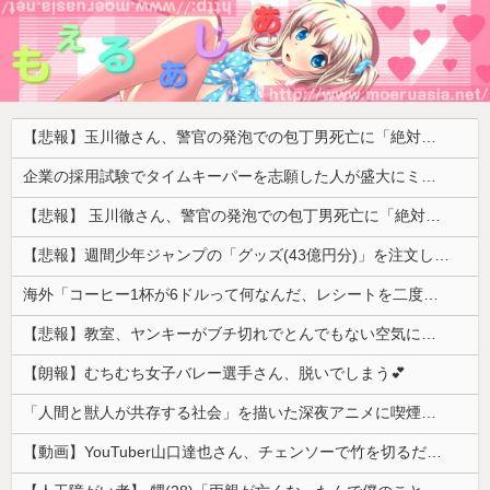
【悲報】玉川徹さん、警官の発泡での包丁男死亡に「絶対に死刑にならない罪なのに警察が死刑にした！」 → 元警官のマジレスがコチラ → ………
企業の採用試験でタイムキーパーを志願した人が盛大にミス、グループは険悪になりタイムアップとなったが……
【悲報】 玉川徹さん、警官の発泡での包丁男死亡に「絶対に死刑にならない罪なのに警察が死刑にした！」 → 元警官のマジレスがコチラ → ………
【悲報】週間少年ジャンプの「グッズ(43億円分)」を注文し全てキャンセルした女逮捕ｗｗｗｗｗｗｗｗ
海外「コーヒー1杯が6ドルって何なんだ、レシートを二度見した」値上げで買うのをやめたもの…
【悲報】教室、ヤンキーがブチ切れでとんでもない空気になるｗｗｗｗ
【朗報】むちむち女子バレー選手さん、脱いでしまう💕
「人間と獣人が共存する社会」を描いた深夜アニメに喫煙、違法薬物の連想シーンも…視聴者批判でBPO議論
【動画】YouTuber山口達也さん、チェンソーで竹を切るだけで600万再生ｗｗｗｗｗｗｗｗ