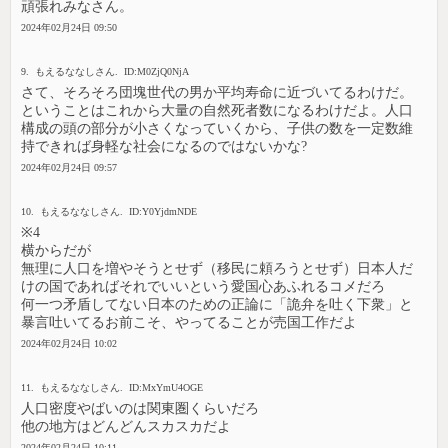
頑張れみなさん。
2024年02月24日 09:50
9. もえるななしさん. ID:M0ZjQ0NjA
さて、そろそろ団塊世代の男か平均寿命に近づいてるわけだ。
ということはこれから大量の自然死者数になるわけだよ。人口
構成の頭の部分が小さくなっていくから、子供の数を一定数維
持できれば身軽な社会になるのではないかな?
2024年02月24日 09:57
10. もえるななしさん. ID:Y0YjdmNDE
※4
横からだが
無理に人口を増やそうとせず（移民に頼ろうとせず）日本人だ
けの国であればそれでいいという愛国心あふれるコメだろ
何一つ矛盾してない日本のための正論に「詭弁を吐く下衆」と
暴言吐いてるお前こそ、やってることが売国工作だよ
2024年02月24日 10:02
11. もえるななしさん. ID:MxYmU4OGE
人口密度やばいのは関東圏くらいだろ
他の地方はどんどんスカスカだよ
2024年02月24日 10:11