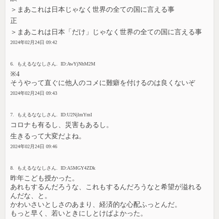
＞まあこれは日本じゃなく世界の全ての国に言える事
正
＞まあこれは日本「だけ」じゃなく世界の全ての国に言える事
2024年02月24日 09:42
6. もえるななしさん. ID:AwYjNhM2M
※4
そうやって直ぐに他人のコメに難癖を付けるのは良くないぞ
2024年02月24日 09:43
7. もえるななしさん. ID:U2NjlmYmI
コロナも有るし、災害もあるし。
生きるって大変だよね。
2024年02月24日 09:46
8. もえるななしさん. ID:A5MGY4ZDk
昨年こども授かった。
あれもするんだろうな、これもするんだろうなと希望が溢れる
んだな、と。
かわいさいとしさのあまり、経済的な心配ふっとんだ。
もっと早く、若いときにしとけばよかった。