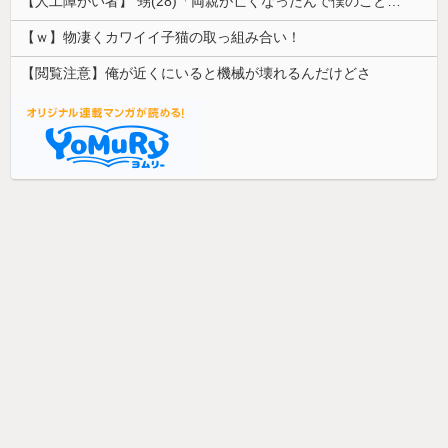
【人工障がい者】 甥(28)「両親が亡くなったんで僕のこと引き取ってほしいんですけど！」なんでいい年したヒキニートを引き取らなきゃいけないんだ...
【ｗ】物凄くカワイイ子猫の取っ組み合い！
【閲覧注意】俺が近くにいると機械が壊れるんだけどさ