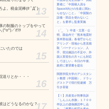
中国系を完全排除へ 供給
業者に「中国籍人員を
13
。税金泥棒(# ﾟДﾟ)
SpaceX向けの生産に関わ
らせないこと」「中国製の
設備・部品を使わないこ
と」を要求し監査実施
隊の制服のトップをやって
o^)／ｵﾜﾀ
14
（ ´_ゝ`）中道・立憲・公
明、国会内で「熊本地震対
策本部会議」各省庁からヒ
アリング・現地から意見聴
上にいたのでは
取「パーティション、人
15
手、宿泊施設の不足や、外
国人実習生の方々にも対応
してほしい」今日の午後、
政府に要望書を提出
関西学院大学のアシスタン
院送りとか・・・
ト教授（中国籍）、ドラッ
16
グストアで現行犯逮捕 万
引き容疑
【！】共産党が刑事告訴
「しんぶん赤旗」１７００
17
彼はどうなるのかな？
件以上の虚偽購読申し込
み 「厳重な処罰を求め