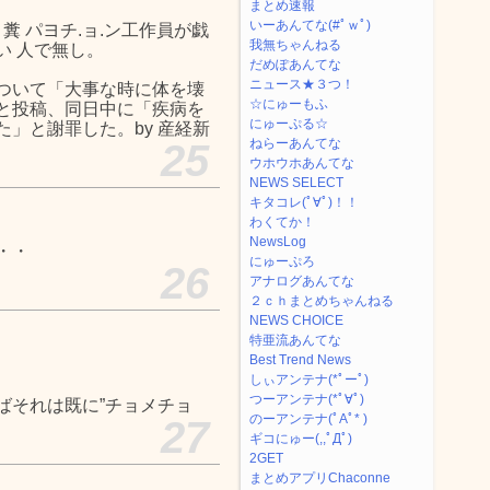
まとめ速報
いーあんてな(#ﾟｗﾟ)
屑 糞 パヨチ.ョ.ン工作員が戯
我無ちゃんねる
い 人で無し。
だめぽあんてな
ニュース★３つ！
ついて「大事な時に体を壊
☆にゅーもふ
と投稿、同日中に「疾病を
にゅーぷる☆
」と謝罪した。by 産経新
ねらーあんてな
25
ウホウホあんてな
NEWS SELECT
キタコレ(ﾟ∀ﾟ)！！
わくてか！
NewsLog
・・
にゅーぷろ
26
アナログあんてな
２ｃｈまとめちゃんねる
NEWS CHOICE
特亜流あんてな
Best Trend News
しぃアンテナ(*ﾟーﾟ)
つーアンテナ(*ﾟ∀ﾟ)
ばそれは既に”チョメチョ
のーアンテナ(ﾟAﾟ* )
27
ギコにゅー(,,ﾟДﾟ)
2GET
まとめアプリChaconne