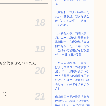
る」
【速報】山本太郎が去った
れいわ新選組、新たな党名
18
は「いのちの党」 略称
「いのち」
【財務省人事】内閣人事
局、エース級の財務官僚を
異例転出 官邸幹部「協力
19
的でなかった」※岸田首相
（当時）の秘書官などを歴
任 、岸田首相の後輩
も交代させるべきだな。
【外国人公務員】三重県、
20
ぱよくマスコミの総攻撃に
屈せず！「県民対象アンケ
ート『外国人の職員採用を
続けるべきか』は差別に該
当しない」結果を公表する
方針
21
｀)
森山前幹事長が暴露「高市
総理のSNS投稿が習主席を
怒らせた」 「その投稿が中