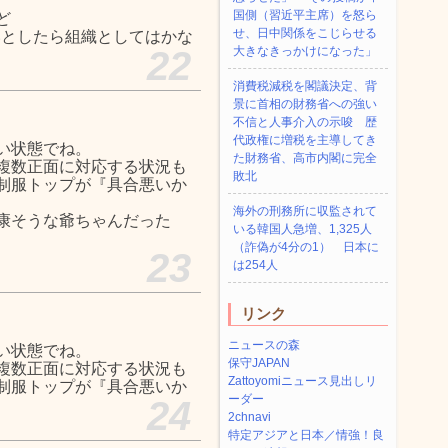
国側（習近平主席）を怒ら
ど
せ、日中関係をこじらせる
いとしたら組織としてはかな
22
大きなきっかけになった」
消費税減税を閣議決定、背
景に首相の財務省への強い
不信と人事介入の示唆 歴
代政権に増税を主導してき
い状態でね。
た財務省、高市内閣に完全
複数正面に対応する状況も
敗北
制服トップが『具合悪いか
海外の刑務所に収監されて
康そうな爺ちゃんだった
いる韓国人急増、1,325人
（詐偽が4分の1） 日本に
23
は254人
リンク
ニュースの森
い状態でね。
保守JAPAN
複数正面に対応する状況も
Zattoyomiニュース見出しリ
制服トップが『具合悪いか
ーダー
24
2chnavi
特定アジアと日本／情強！良