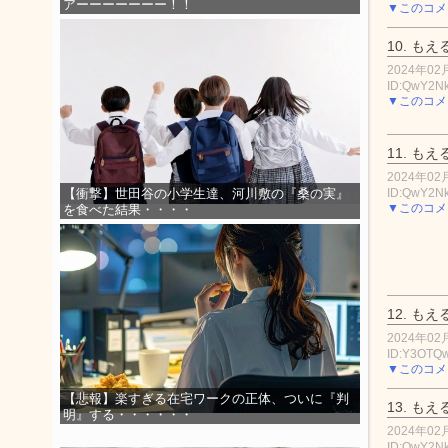
アーーーーーーー！！
▼このコメ
10.
もえ
2024年02月
ID:QwY2N
▼このコメ
11.
もえ
2024年02月
ID:QwY2N
【衝撃】世田谷の小学生達、河川敷の『桑の実』
▼このコメ
を食べた結果・・・・
12.
もえ
2024年02月
ID:Y3OTQ
▼このコメ
【悲報】楽すぎる在宅ワークの正体、ついに『判
13.
もえ
明』する・・・・・・
2024年02月
ID:QwY2N