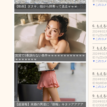
ID:Y1MmN
▼このコメ
【動画】タヌキ、猫から餌奪って逃走ｗｗｗ
6.
もえる
2024年02月
ID:YyZDc
▼このコメ
7.
もえる
2024年02月
賃貸で1番譲れない条件ｗｗｗｗｗｗｗｗｗｗｗｗ
ID:YyZDc
ｗｗｗｗｗｗｗ
▼このコメ
8.
もえる
2024年02月
ID:MyMDd
▼このコメ
9.
もえる
2024年02月
【超速報】未婚の男達に『朗報』キタァアアアア
ID:I2OGE