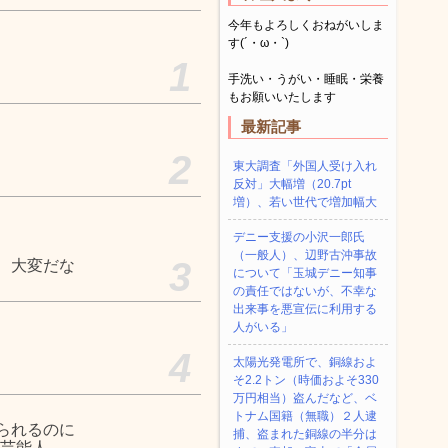
今年もよろしくおねがいしま
す(´・ω・`)
1
手洗い・うがい・睡眠・栄養
もお願いいたします
最新記事
2
東大調査「外国人受け入れ
反対」大幅増（20.7pt
増）、若い世代で増加幅大
デニー支援の小沢一郎氏
（一般人）、辺野古沖事故
3
、大変だな
について「玉城デニー知事
の責任ではないが、不幸な
出来事を悪宣伝に利用する
人がいる」
4
太陽光発電所で、銅線およ
そ2.2トン（時価およそ330
万円相当）盗んだなど、ベ
トナム国籍（無職）２人逮
られるのに
捕、盗まれた銅線の半分は
、芸能人