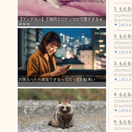
1.
もえる
2024年02月
【マンチカン】子猫同士のケンカが可愛すぎるｗ
ID:gyYWJk
ｗｗｗ
▼このコメ
2.
もえる
2024年02月
ID:NiOTQ3
▼このコメ
3.
もえる
2024年02月
ID:ViNzI1
大学入ったら彼女できるって言ってた奴来い
▼このコメ
4.
もえる
2024年02月
ID:AwYjN
▼このコメ
5.
もえる
2024年02月