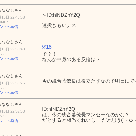
るななしさん
＞ID:hlNDZhY2Q
15日 22:43:58
wMDc
連投きもいデス
ントへ返信
るななしさん
※18
15日 22:50:48
で？！
kZGE
ントへ返信
なんか中身のある反論は？
るななしさん
今の統合幕僚長は役立たずなので明日にで
15日 22:51:25
kZGE
ントへ返信
るななしさん
ID:hlNDZhY2Q
15日 22:52:53
は、今の統合幕僚長マンセーなのかな？
kZGE
だとすると相当くれいじー だと思う(´・ω・
ントへ返信