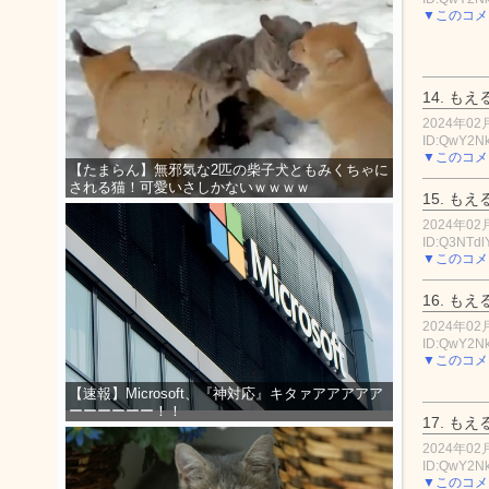
▼このコメ
14.
もえ
2024年02月
ID:QwY2N
▼このコメ
【たまらん】無邪気な2匹の柴子犬ともみくちゃに
される猫！可愛いさしかないｗｗｗｗ
15.
もえ
2024年02月
ID:Q3NTdl
▼このコメ
16.
もえ
2024年02月
ID:QwY2N
▼このコメ
【速報】Microsoft、『神対応』キタァアアアアア
ーーーーーー！！
17.
もえ
2024年02月
ID:QwY2N
▼このコメ