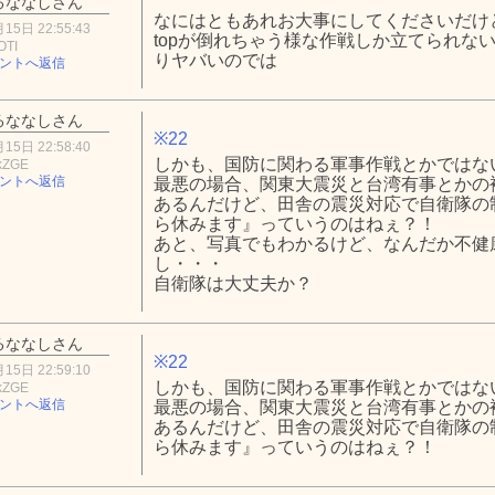
るななしさん
なにはともあれお大事にしてくださいだけ
15日 22:55:43
topが倒れちゃう様な作戦しか立てられな
OTI
りヤバいのでは
ントへ返信
るななしさん
※22
15日 22:58:40
しかも、国防に関わる軍事作戦とかではな
kZGE
ントへ返信
最悪の場合、関東大震災と台湾有事とかの
あるんだけど、田舎の震災対応で自衛隊の
ら休みます』っていうのはねぇ？！
あと、写真でもわかるけど、なんだか不健
し・・・
自衛隊は大丈夫か？
るななしさん
※22
15日 22:59:10
しかも、国防に関わる軍事作戦とかではな
kZGE
ントへ返信
最悪の場合、関東大震災と台湾有事とかの
あるんだけど、田舎の震災対応で自衛隊の
ら休みます』っていうのはねぇ？！