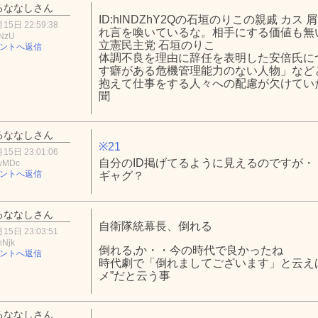
るななしさん
ID:hlNDZhY2Qの石垣のりこの親戚 カス 
15日 22:59:38
れ言を喚いているな。相手にする価値も無
0NzU
立憲民主党 石垣のりこ
ントへ返信
体調不良を理由に辞任を表明した安倍氏に
す癖がある危機管理能力のない人物」など
抱えて仕事をする人々への配慮が欠けていた
聞
るななしさん
※21
15日 23:01:06
自分のID掲げてるように見えるのですが・
wMDc
ントへ返信
ギャグ？
るななしさん
自衛隊統幕長、倒れる
15日 23:03:51
hNjk
倒れる,か・・今の時代で良かったね
ントへ返信
時代劇で「倒れましてございます」と云え
メ”だと云う事
るななしさん