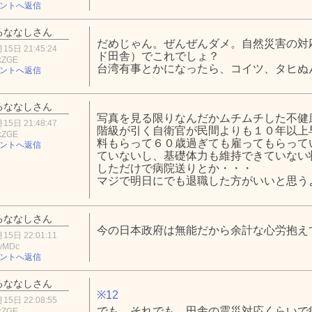
ントへ返信
るななしさん
だめじゃん。ぜんぜんダメ。自然災害の対
15日 21:45:24
ド田舎）でこれでしょ？
kZGE
台湾有事とかになったら、コイツ、タヒぬ
ントへ返信
るななしさん
写真を見る限りなんだかムチムチした不健
15日 21:48:47
階級が引く自衛官が民間よりも１０年以上
kZGE
料もらって６０歳過ぎても雇ってもらって
ントへ返信
ていないし、基礎体力も維持できていない
しただけで病院送りとか・・・
マジで明日にでも退職した方がいいと思う
るななしさん
今の日本政府は無能だから余計な心労抱え
15日 22:01:11
wMDc
ントへ返信
るななしさん
※12
15日 22:08:55
でも、それでも、田舎の震災対応くらいで
kZGE