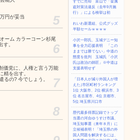
すでに売却 富山で「金属
盗対策法違反（去年9月施
行）」による検挙は初
5
0万円が妥当
れいわ新選組、公式グッズ
半額セールｗｗｗｗ
オーム カラーコーン杉尾
小沢一郎氏、玉城デニー知
出す。
6
事を全力応援表明 「この
ままでは勝てない」中道の
態度を批判 玉城氏「小沢
氏は政治の師匠」※中道は
創価党に、人権と言う万能
支援表明せず
に精を出す。
7
遣るの? 今でしょう。
「日本人が減り外国人が増
えた｣市区町村ランキング
1位 大阪市、2位 横浜市、3
位 名古屋市、4位 京都市、
5位 埼玉県川口市
8
歴代最多得票記録でトップ
当選の河合ゆうすけ市議、
埼玉知事選（来年８月）に
立候補表明！「埼玉県の外
国人問題を解決するには、