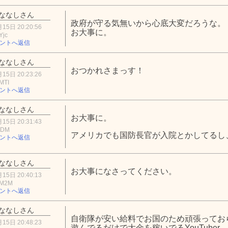
ななしさん
政府が守る気無いから心底大変だろうな。
15日 20:20:56
お大事に。
Yjc
ントへ返信
ななしさん
おつかれさまっす！
15日 20:23:26
MTI
ントへ返信
ななしさん
お大事に。
15日 20:31:43
MDM
アメリカでも国防長官が入院とかしてるし
ントへ返信
ななしさん
お大事になさってください。
15日 20:40:13
hM2M
ントへ返信
ななしさん
自衛隊が安い給料でお国のため頑張ってお
15日 20:48:23
遊んでるだけで大金を稼いでるYouTuber