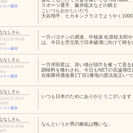
jZDA
スポーツ選手、藤井聡太などの棋士
ントへ返信
こいつらおかしいだろ
大谷翔平、ヒカキンクラスでようやく100
ななしさん
一方パヨチンの屑達、中核派 松原杖太郎や
15日 20:59:50
は、今日も空元気で日本破壊に向けて精を
0NzU
ントへ返信
ななしさん
一方岸田君は、赤い狢が頭巾を被って居る
15日 21:09:07
調味料を喰わされ、今日もNETの言論弾圧
0NzU
自衛隊待遇改善1丁目1番地の憲法改正いつ
ントへ返信
ななしさん
いつも日本のためにありがとうございます
15日 21:19:27
mNTE
ントへ返信
ななしさん
なんというか男の嫉妬は醜いな。
15日 21:43:01
4MTY