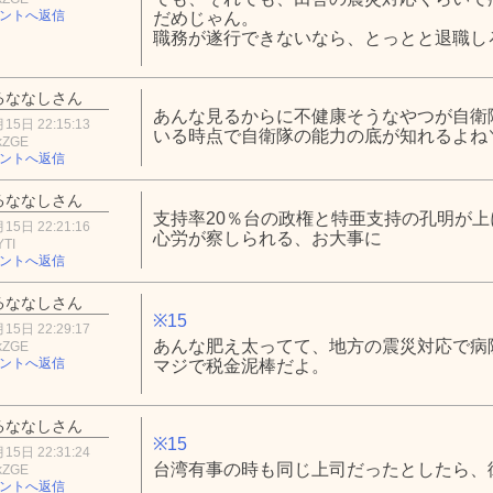
ントへ返信
だめじゃん。
職務が遂行できないなら、とっとと退職しろよ
るななしさん
あんな見るからに不健康そうなやつが自衛
15日 22:15:13
いる時点で自衛隊の能力の底が知れるよね＼(^
kZGE
ントへ返信
るななしさん
支持率20％台の政権と特亜支持の孔明が
15日 22:21:16
心労が察しられる、お大事に
YTI
ントへ返信
るななしさん
※15
15日 22:29:17
あんな肥え太ってて、地方の震災対応で病
kZGE
ントへ返信
マジで税金泥棒だよ。
るななしさん
※15
15日 22:31:24
台湾有事の時も同じ上司だったとしたら、
kZGE
ントへ返信