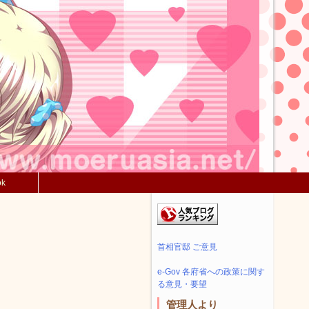
ok
首相官邸 ご意見
e-Gov 各府省への政策に関す
る意見・要望
管理人より