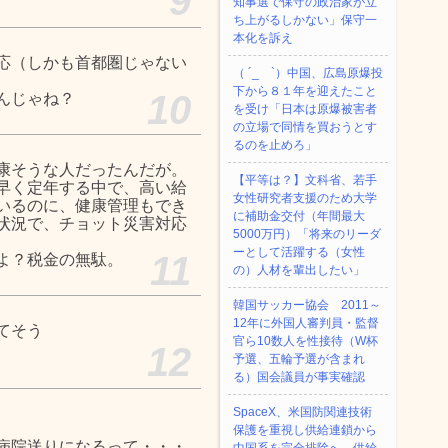
9
知事選で保守の政治家が立
ち上がるしかない」保守一
本化を訴え
応（しかも首都圏じゃない
（ ´_ゝ`）中国、広島原爆投
下から８１年を迎えたこと
10
んじゃね？
を受け「日本は原爆被害者
の立場で同情を買おうとす
るのを止めろ」
康そうな人だったんだが。
【平等は？】文科省、若手
早く定年する中で、高い給
女性研究者支援のため大学
いるのに、健康管理もでき
に補助金交付（年間最大
状況で、チョット災害対応
5000万円）「将来のリーダ
ーとして活躍する（女性
11
よ？税金の無駄。
の）人材を輩出したい」
韓国サッカー協会 2011～
12年に外国人審判員・監督
てそう
官ら10数人を性接待（W杯
12
予選、五輪予選が含まれ
る）国会議員が事実確認
SpaceX、米国防関連技術
保護を重視し供給連鎖から
病院送りになるって・・・