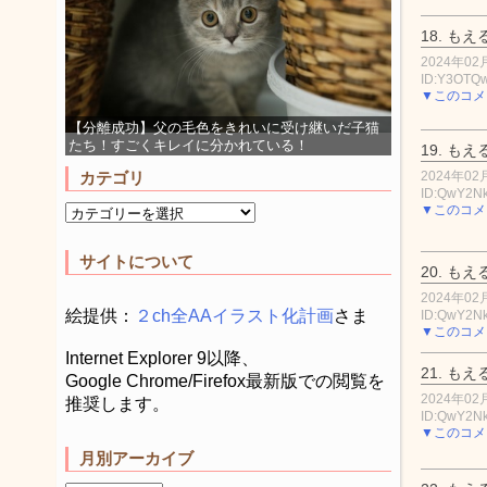
18.
もえ
2024年02月
ID:Y3OTQ
▼このコメ
【分離成功】父の毛色をきれいに受け継いだ子猫
たち！すごくキレイに分かれている！
19.
もえ
2024年02月
カテゴリ
ID:QwY2N
▼このコメ
サイトについて
20.
もえ
2024年02月
絵提供：
２ch全AAイラスト化計画
さま
ID:QwY2N
▼このコメ
Internet Explorer 9以降、
21.
もえ
Google Chrome/Firefox最新版での閲覧を
2024年02月
推奨します。
ID:QwY2N
▼このコメ
月別アーカイブ