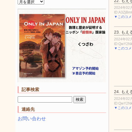
22.
もえ
2024年02月
ID:A3ZjBm
▼このコメ
23.
もえ
2024年02月
ID:QwY2N
▼このコメ
記事検索
24.
もえ
2024年02月
ID:QwY2N
▼このコメ
連絡先
お問い合わせ