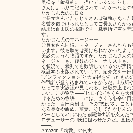
奥様を「献身的に」描いているのに対し、
さんはよい形で記述されていなかったとの
たかじん氏のご長女
ご長女さんとたかじんさんは確執があった
名誉を傷つけられたとしてご長女さんから
結果は百田氏の敗訴です。裁判所で声を荒
す。
たかじん氏のマネージャー
ご長女さん同様、マネージャーさんからも
います。彼も取材は受けられなかったよう
美談のような物語ですが、たかじんさんの
ネージャーも、複数のジャーナリストも、
る状況で、裁判でも敗訴しているのが実情
検証本も出版されています。紹介文を一部
“ノンフィクション”と大見得を切ったもの
作”“嘘”が盛り込まれているからだ。1カ所
たって事実誤認が見られる、出版史上まれに
いい。この物語――“ヒロイン”さくらを天
げるための物語――には、さくらを辛い目に
かった。百田尚樹は、その“悪役”を、こと
ある長女や親族、前妻、そしてたかじんの
バーとして2年にわたる闘病生活を支えた
ロデューサーのU氏に担わせたのだ。直接
――。
Amazon「殉愛」の真実