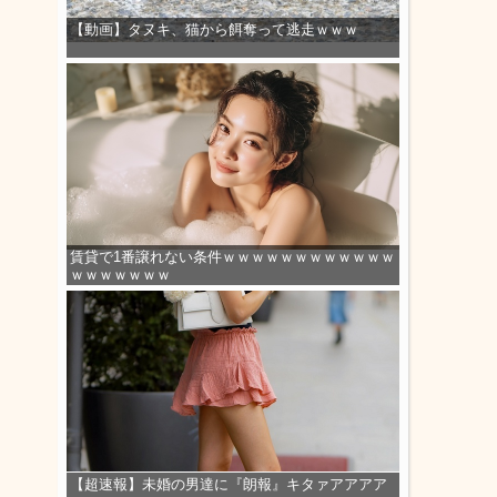
【動画】タヌキ、猫から餌奪って逃走ｗｗｗ
賃貸で1番譲れない条件ｗｗｗｗｗｗｗｗｗｗｗｗ
ｗｗｗｗｗｗｗ
【超速報】未婚の男達に『朗報』キタァアアアア