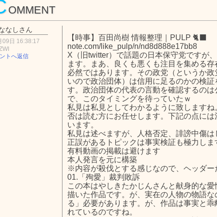
C
OMMENT
ななしさん
【時事】百田尚樹 情報整理｜PULP 🐈‍⬛
09日 16:38:17
note.com/like_pulp/n/nd8d888e17bb8
ZWI
X（旧twitter）で話題の日本保守党です
ントへ返信
ます。まあ、良くも悪くも注目を集める存
必然ではあります。その政党（というか政
いので政治団体）は信用に足るのかの検証
す。政治団体の代表の言動を確認するのは
で、このタイミングを待っていたｗ
私見は私見としてわかるように致しますね
否は読む方にお任せします。下記の点には
います。
私見は述べますが、人格否定、誹謗中傷は
正誤があるトピックは事実検証も極力しま
有料動画の掲載は避けます
本人発言を元に構築
※内容が殺伐とする感じなので、ヘッダー
01.「殉愛」裁判敗訴
この本はやしきたかじんさんと献身的な愛
描いた作品です。が、実在の人物の物語な
る」必要があります。が、作品は事実と乖
れているのですね。