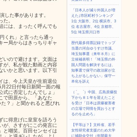
「日本人が減り外国人が増
出演した事があります。
えた｣市区町村ランキング
った。
1位 大阪市、2位 横浜市、3
組には、まったく呼んでも
位 名古屋市、4位 京都市、
5位 埼玉県川口市
万円くれ」と言ったら通っ
キー局からはきっちりギャ
歴代最多得票記録でトップ
当選の河合ゆうすけ市議、
埼玉知事選（来年８月）に
どいので避けます。文面は
立候補表明！「埼玉県の外
すが、私が観た動画と内容
国人問題を解決するには、
ないかと思います。以下引
知事選で保守の政治家が立
ち上がるしかない」保守一
イは、今上天皇が生前退位
本化を訴え
月22日付毎日新聞一面の報
公式に否定したんでしょ」
（ ´_ゝ`）中国、広島原爆投
こで田原から、「あなた
下から８１年を迎えたこと
いた？」と聞かれると悪びれ
を受け「日本は原爆被害者
の立場で同情を買おうとす
るのを止めろ」
ずに得意げに皇室を語ろう
いが、さすがにこの発言に
【平等は？】文科省、若手
」と嘲笑。百田センセイは
女性研究者支援のため大学
！」と逆ギレしたが、よし
に補助金交付（年間最大