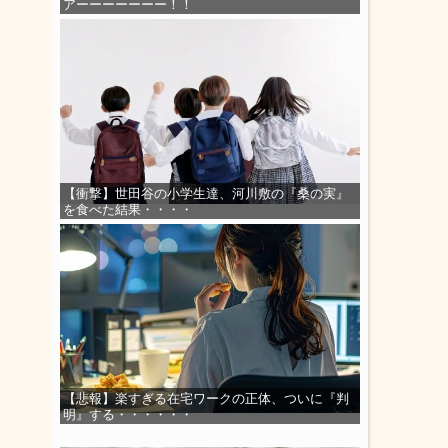
アーーーーーーー！！
【衝撃】世田谷の小学生達、河川敷の『桑の実』
を食べた結果・・・・
【悲報】楽すぎる在宅ワークの正体、ついに『判
明』する・・・・・・