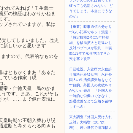
ランチの日の丸は折っても
破っても処罰されない、 ど
言われてみれば「壬生義士
うでしょう。本当にそうな
箇所の検証はわかりかねま
のか」
ます。
ップされていますが、私は
【重要】時事通信の分かり
。
づらい記事でネット混乱！
「特定技能2号に5年枠登
ペが発覚してしまいました。歴史
場」を移民拡大と勘違いし
に新しいかと思います
反対パブコメが殺到 ※実
際は3年で永住申請できた
ありますので、代表的なものを
穴を塞ぐ改正
日経社説、入管庁の永住許
非はともかくまあ「あるだ
可厳格化を猛批判「永住外
している作家（現
国人の生活保護受給をなく
すね。
す目的、外国人の意欲をそ
聖帝・仁徳天皇 民のかま
がないか懸念」「外国人を
のようです。まあ、これがそも
一時的な労働力ではなく、
すが、ここまで似た表現に
処遇改善などで定着を後押
しすべき」
東大調査「外国人受け入れ
天皇時期の王朝入替わり説
反対」大幅増（20.7pt
語道断と考えられる向きも
増）、若い世代で増加幅大