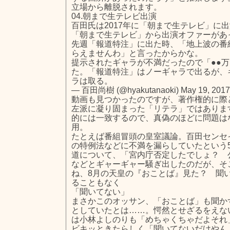
立場から離脱されます。
04.朝まで生テレビ出演
百田氏は2017年に「朝まで生テレビ」に
「朝まで生テレビ」から出演オファーがあ
先週「報道特注」に出た時、「地上波の番
らえませんわ」と言ったからかな。
提示されたギャラが不満だったので「●●
た。「報道特注」はノーギャラで出るが、
ラは取る。
— 百田尚樹 (@hyakutanaoki) May 19, 2017
動画も見つかったのですが、著作権的に際
左派に凝り固まった「リテラ」ではありま
的には一致するので、真偽のほどに問題は
用。
たとえば番組冒頭の皇室議論。百田センセ
の特例法などに不満を漏らしていたという5
道について、「宮内庁否定したでしょ？ 
などとギャーギャー騒ぎ出したのだが、そ
ね、8月の天皇の『おことば』見た？ 聞
ることもなく
「聞いてない」
まさかこのオッサン、「おことば」も聞か
としていたとは……。愕然とせざるをえな
は小林よしのりも「めちゃくちゃだよそれ
ビキッときたらしく「聞いてないだけやん