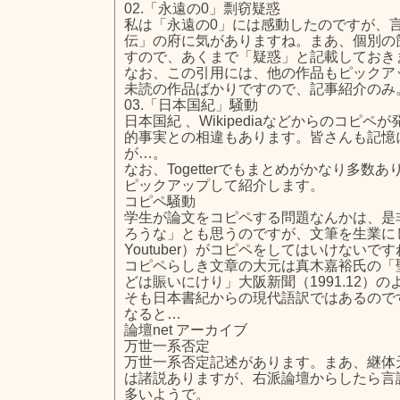
02.「永遠の0」剽窃疑惑
私は「永遠の0」には感動したのですが、
伝」の府に気がありますね。まあ、個別の
すので、あくまで「疑惑」と記載しておき
なお、この引用には、他の作品もピックア
未読の作品ばかりですので、記事紹介のみ
03.「日本国紀」騒動
日本国紀 、Wikipediaなどからのコピ
的事実との相違もあります。皆さんも記憶
が…。
なお、Togetterでもまとめがかなり多数
ピックアップして紹介します。
コピペ騒動
学生が論文をコピペする問題なんかは、是
ろうな」とも思うのですが、文筆を生業に
Youtuber）がコピペをしてはいけないで
コピペらしき文章の大元は真木嘉裕氏の「
どは賑いにけり」大阪新聞（1991.12）
そも日本書紀からの現代語訳ではあるので
なると…
論壇net アーカイブ
万世一系否定
万世一系否定記述があります。まあ、継体
は諸説ありますが、右派論壇からしたら言
多いようで。