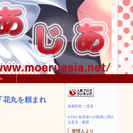
ok
「花丸を頼まれ
首相官邸 ご意見
e-Gov 各府省への政策に関す
る意見・要望
管理人より