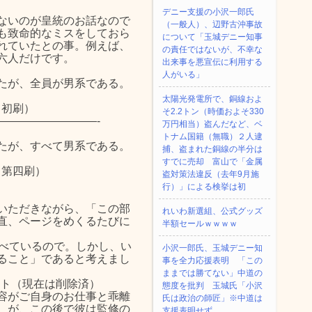
デニー支援の小沢一郎氏
ないのが皇統のお話なので
（一般人）、辺野古沖事故
も致命的なミスをしておら
について「玉城デニー知事
れていたとの事。例えば、
の責任ではないが、不幸な
六人だけです。
出来事を悪宣伝に利用する
人がいる」
たが、全員が男系である。
太陽光発電所で、銅線およ
3（初刷）
そ2.2トン（時価およそ330
—————————-
万円相当）盗んだなど、ベ
トナム国籍（無職）２人逮
たが、すべて男系である。
捕、盗まれた銅線の半分は
すでに売却 富山で「金属
3（第四刷）
盗対策法違反（去年9月施
行）」による検挙は初
いただきながら、「この部
れいわ新選組、公式グッズ
直、ページをめくるたびに
半額セールｗｗｗｗ
食べているので。しかし、い
小沢一郎氏、玉城デニー知
ること」であると考えまし
事を全力応援表明 「この
ままでは勝てない」中道の
ート（現在は削除済）
態度を批判 玉城氏「小沢
容がご自身のお仕事と乖離
氏は政治の師匠」※中道は
。が、この後で彼は監修の
支援表明せず