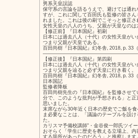
男系天皇誤認
保守系の言論を語るうえで、避けては通れ
すが、これに関して百田氏も監修の皆さん
れました。これは後の刷でこそっと修正さ
女性天皇の八人のうち、父親が天皇なのは
【修正前】『日本国紀』初刷
日本には過去八人（十代）の女性天皇がい
つまり父親が天皇である。
百田尚樹『日本国紀』幻冬舎, 2018, p. 3
———————————————————
【修正後】『日本国紀』第四刷
日本には過去八人（十代）の女性天皇がい
つまり父親を辿ると必ず天皇に行き着く。
百田尚樹『日本国紀』幻冬舎, 2018, p. 3
日本国記
監修者降板
百田尚樹先生の『日本国紀』を監修させて
分で、このような批判が予想される」と正
思いました。
末席ながら30年近く日本の歴史でご飯を
ま必要なことは、「議論のテーブルを設け
た。
カリスマ予備校講師”・金谷俊一郎氏ツイ
おそらく「学生に歴史を教える立場上、内
する箇所があったのだろう」と推察します