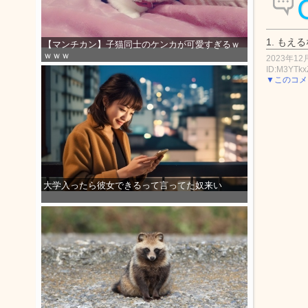
1.
もえる
【マンチカン】子猫同士のケンカが可愛すぎるｗ
ｗｗｗ
2023年12月
ID:M3YTkx
▼このコメ
大学入ったら彼女できるって言ってた奴来い