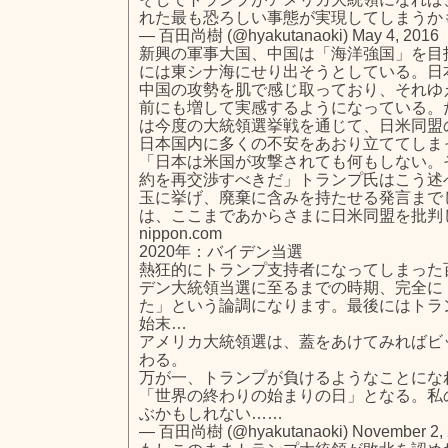
れた最も恐ろしい事態が実現してしまうか
— 百田尚樹 (@hyakutanaoki) May 4, 2016
新興の軍事大国、中国は「海洋強国」を目
には東シナ海にせり出そうとしている。日
中国の攻勢を肌で感じ取っており、それゆ
前にも増して実感するようになっている。
は今度の大統領選挙戦を通じて、日米同盟
日本国内に多くの不安をあおり立ててしま
「日本は米国が攻撃されても何もしない。
約を再交渉すべきだ」トランプ氏はこう述
玉に挙げ、廃棄に含みを持たせる発言まで
は、ここまであからさまに日米同盟を批判
nippon.com
2020年：バイデン当選
熱狂的にトランプ支持者になってしまった
デン大統領当選に至るまでの時期、完全に
た」という論調になります。最後にはトラ
始末…
アメリカ大統領選は、蓋をあけてみればビ
わる。
万が一、トランプが負けるようなことになれば
「世界の終わりの始まりの日」となる。私
ぶかもしれない……
— 百田尚樹 (@hyakutanaoki) November 2, 