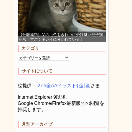
【分離成功】父の毛色をきれいに受け継いだ子猫
たち！すごくキレイに分かれている！
カテゴリ
サイトについて
絵提供：
２ch全AAイラスト化計画
さま
Internet Explorer 9以降、
Google Chrome/Firefox最新版での閲覧を
推奨します。
月別アーカイブ