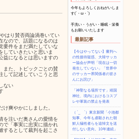
今年もよろしくおねがいしま
す(´・ω・`)
手洗い・うがい・睡眠・栄養
もお願いいたします
が、やはり賛否両論渦巻いてい
最新記事
在なので、話題になるのは
党要件をまだ満たしていな
をしていきたいと思いま
【今はやってない】審判へ
公益になるとは思いますの
の性接待疑惑、大韓サッカ
ー協会が声明「現在は一切
。また、トピックごとの賛
発生していない」「世界中
注して記述していこうと思
のサッカー界関係者の皆さ
んにお詫び」
しない
「神聖なる場所です」靖国
す
神社、境内におけるコスプ
レや軍装の禁止を発表
だけ爽やかにしました。
（ ´_ゝ`）東京新聞「小池都
知事、今年も虐殺された朝
情を注いだ奥さんの愛情を
鮮人犠牲者らを追悼文を送
ので「事実に忠実に描かれ
付しない意向。10年連続」
離するとして裁判を起こさ