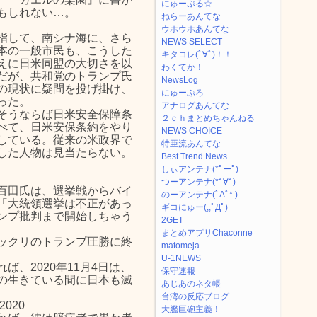
にゅーぷる☆
もしれない…。
ねらーあんてな
ウホウホあんてな
指して、南シナ海に、さら
NEWS SELECT
本の一般市民も、こうした
キタコレ(ﾟ∀ﾟ)！！
えに日米同盟の大切さを以
わくてか！
だが、共和党のトランプ氏
NewsLog
の現状に疑問を投げ掛け、
にゅーぷろ
った。
アナログあんてな
そうならば日米安全保障条
２ｃｈまとめちゃんねる
べて、日米安保条約をやり
NEWS CHOICE
している。従来の米政界で
特亜流あんてな
した人物は見当たらない。
Best Trend News
しぃアンテナ(*ﾟーﾟ)
つーアンテナ(*ﾟ∀ﾟ)
百田氏は、選挙戦からバイ
のーアンテナ(ﾟAﾟ* )
「大統領選挙は不正があっ
ギコにゅー(,,ﾟДﾟ)
ンプ批判まで開始しちゃう
2GET
まとめアプリChaconne
ックリのトランプ圧勝に終
matomeja
U-1NEWS
、2020年11月4日は、
保守速報
の生きている間に日本も滅
あじあのネタ帳
台湾の反応ブログ
2020
大艦巨砲主義！