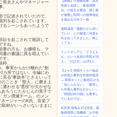
【朗報】小池都知事、高市
ご長女さんやマネージャー
首相と会談し「墓地埋葬
事。
法」の改正を要請 国と都
が連携し民間への指導強化
形で記述されていたので、
を進める方向で一致
裁判を起こされています。
げるシーンもあったようで
蓮舫議員「蓮舫だから叩い
ていい、との報道に何度も
向き合ってきました。悔し
訴訟を起こされて敗訴して
くても」
ですね。
前妻の方も、お嬢様も、マ
インドネシアに「ドラえも
同書の審議に異を唱えてい
ん」という名前の市民が16
です。
人、「のび太」は181人
抜粋。
の、事実からかけ離れた“創
【えｗ】韓国サッカー協会
や2カ所ではない。全編にわ
が外国人審判を性接待疑惑
見る“事故本”とさえいって
→ 韓国ネットに動揺広がる
使のごとき「聖人」に磨き上
「信じられない」「要求し
遭わせる“悪役”が欠かせな
た外国人審判もおかしい」
もあろうにたかじんの実子で
「韓国以外の国にも要求し
「ガン撲滅チーム」のメン
ているのでは」
マネージャーのK氏、音楽プ
の取材がいっさいないままに
社民党 福島みずほ党首、国
旗損壊罪に危機感「お子様