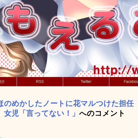
紹介
RSS
Twitter
Facebo
ほのめかしたノートに花マルつけた担任
 女児「言ってない！」
へのコメント