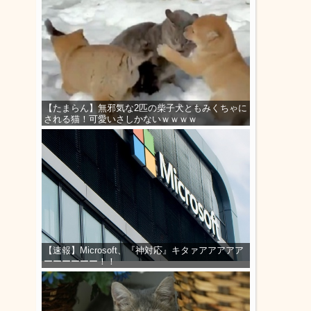
【たまらん】無邪気な2匹の柴子犬ともみくちゃに
される猫！可愛いさしかないｗｗｗｗ
【速報】Microsoft、『神対応』キタァアアアアア
ーーーーーー！！