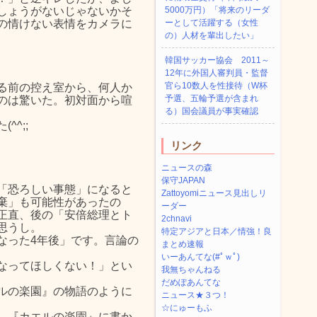
しょうがないじゃないかそ
5000万円）「将来のリーダ
の情けない表情をカメラに
ーとして活躍する（女性
の）人材を輩出したい」
韓国サッカー協会 2011～
12年に外国人審判員・監督
官ら10数人を性接待（W杯
る前の控え室から、何人か
予選、五輪予選が含まれ
のは驚いた。初対面から喧
る）国会議員が事実確認
^;;
リンク
ニュースの森
保守JAPAN
「恐ろしい事態」になると
Zattoyomiニュース見出しリ
棄」も可能性があったの
ーダー
正直、後の「安倍総理とト
2chnavi
思うし。
特定アジアと日本／情強！良
なった4年後」です。言論の
まとめ速報
いーあんてな(#ﾟｗﾟ)
なってほしくない！」とい
我無ちゃんねる
だめぽあんてな
ルの楽園』の物語のように
ニュース★３つ！
☆にゅーもふ
、『カエルの楽園』に書か