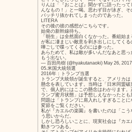
りんは「『おことば』聞かずに語ったって
んなもの！」と一喝。思わず目が泳ぎ、そ
バッチリ抜かれてしまったのであった。
LITERA
その後の彼の感想がこちらです。
始発の新幹線待ち。
「朝生」は全然面白くなかった。番組始ま
が私に凄まじい敵意を剥き出しにしてくる
嘩ごしで喋ってくるのには参った。
あらためて、私は敵が多いんだなあと思った(^
もう出ない。
— 百田尚樹 (@hyakutanaoki) May 26, 2017
05.米国大統領選
2016年：トランプ当選
トランプ大統領が誕生すると、アメリカは
懸念を表しています。当時は「日米同盟破
で、個人的にはここの懸念はわかります。
ランプ蜜月状態」は予想しえなかったとも
問題は「トランプに肩入れしすぎることに
変節をご覧ください。
私が『カエルの楽園』を書いたのは「こう
う思いからだ。
しかし恐ろしいことに、現実社会は『カエ
動きつつある。
そしてトランプがアメリカ大統領になれば