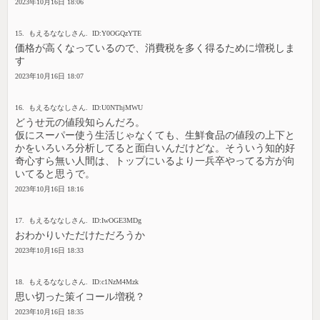
2023年10月16日 18:06
15. もえるななしさん. ID:Y0OGQzYTE
価格が高くなっているので、消費税を多く得るために増税しま
す
2023年10月16日 18:07
16. もえるななしさん. ID:U0NThjMWU
どうせ元の値段知らんだろ。
仮にスーパー使う生活じゃなくても、生鮮食品の値段の上下と
かをいろいろ分析してると面白いんだけどな。そういう知的好
奇心すら無い人間は、トップにいるより一兵卒やってる方が向
いてると思うで。
2023年10月16日 18:16
17. もえるななしさん. ID:IwOGE3MDg
おわかりいただけただろうか
2023年10月16日 18:33
18. もえるななしさん. ID:c1NzM4Mzk
思い切った策イコール増税？
2023年10月16日 18:35