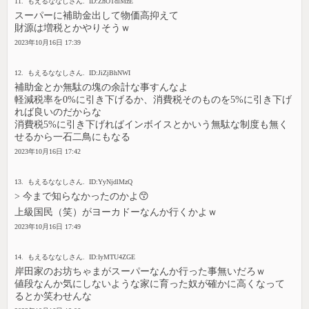
11. もえるななしさん. ID:ZhOTdlMzE
スーパーに補助金出して物価高抑えて
財源は増税とかやりそうｗ
2023年10月16日 17:39
12. もえるななしさん. ID:JiZjBhNWI
補助金とか無駄の塊の余計な事すんなよ
軽減税率を0%に引き下げるか、消費税そのものを5%に引き下げ
れば良いのだからな
消費税5%に引き下げればインボイスとかいう無駄な制度も無く
せるから一石二鳥にもなる
2023年10月16日 17:42
13. もえるななしさん. ID:YyNjdlMzQ
> 今まで知らなかったのかよ😙
上級国民（笑）がヨーカドーなんか行くかよｗ
2023年10月16日 17:49
14. もえるななしさん. ID:IyMTU4ZGE
岸田家のお坊ちゃまがスーパーなんか行った事無いだろｗ
値段なんか気にしないような家に育った奴が確かに高くなって
るとか笑わせんな