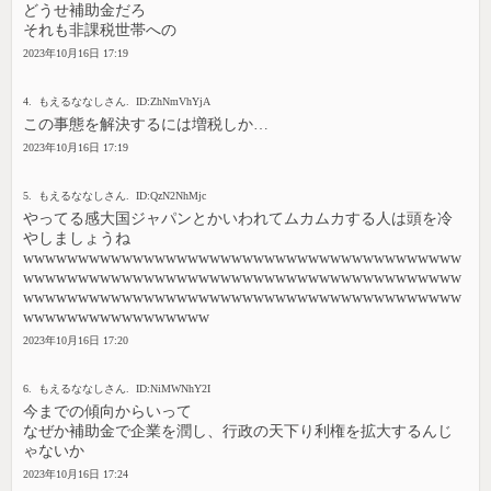
どうせ補助金だろ
それも非課税世帯への
2023年10月16日 17:19
4. もえるななしさん. ID:ZhNmVhYjA
この事態を解決するには増税しか…
2023年10月16日 17:19
5. もえるななしさん. ID:QzN2NhMjc
やってる感大国ジャパンとかいわれてムカムカする人は頭を冷
やしましょうね
wwwwwwwwwwwwwwwwwwwwwwwwwwwwwwwwwwwwwwww
wwwwwwwwwwwwwwwwwwwwwwwwwwwwwwwwwwwwwwww
wwwwwwwwwwwwwwwwwwwwwwwwwwwwwwwwwwwwwwww
wwwwwwwwwwwwwwwww
2023年10月16日 17:20
6. もえるななしさん. ID:NiMWNhY2I
今までの傾向からいって
なぜか補助金で企業を潤し、行政の天下り利権を拡大するんじ
ゃないか
2023年10月16日 17:24