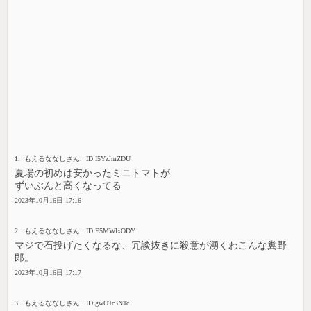
1. もえるななしさん. ID:I5YzJmZDU
夏場の初めは安かったミニトマトが
ずいぶんと高くなってる
2023年10月16日 17:16
2. もえるななしさん. ID:E5MWIxODY
マジで石投げたくなるな、冗談抜きに殺意が湧くわこんな糞野
郎。
2023年10月16日 17:17
3. もえるななしさん. ID:gwOTc3NTc