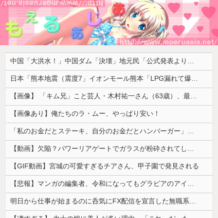
中国「大洪水！」中国ダム「決壊」地元民「公式発表より死者多い！」中国政府「住民拘束！（安否不明」中国当局「救助隊動画も削除」台風13号「三峡ﾀﾞﾑ接近中」→
日本「熊本地震（震度7」イオンモール熊本「LPG漏れて爆発（液化石油ｶﾞｽ」日本「爆発で火災が吹き飛ぶ（爆轟発生説」ハビタ「遺族説明の虚偽を認める（営業部長発言」→
【画像】 「キム兄」こと芸人・木村祐一さん（63歳）、最新の松本人志さんとのツーショットが完全に別人だとネット騒然！ 「マジで誰かわからん」...
【画像あり】俺たちのラ・ムー、やっぱり安い！
「私のお金だとステーキ、自分のお金だとハンバーガー」友人の食費を3か月出し続けた私に限界が来た話
【動画】欠陥？パワーリアゲートでガラスが粉砕されてしまうトヨタ・セコイア。
【GIF動画】宮城の可愛すぎるチアさん、甲子園で発見される
【悲報】マンガの編集者、令和になってもグラビアのアイドルを美味しくいただいていた模様。小学館第三者委員会が公表
明日から仕事が始まるのに呑気にFX配信を宣言した無職系垢、職場の上司にアカウントを把握されていた結果……