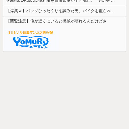
兵庫県の左派の既得利権を斎藤知事が全面廃止、「県が何をするねん？」と存在意義そのものが不明で……
【爆笑ｗ】バッグひったくりを試みた男、バイクを盗られる！
【閲覧注意】俺が近くにいると機械が壊れるんだけどさ