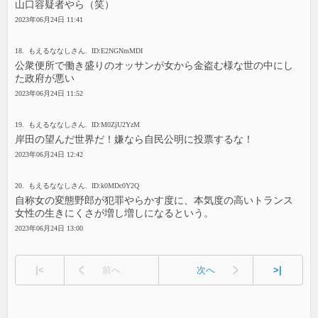
山口容疑者やら（笑）
2023年06月24日 11:41
18. もえるななしさん. ID:E2NGNmMDI
公衆便所で働き盛りのオッサンが女から金盗む様な世の中にし
た政府が悪い
2023年06月24日 11:52
19. もえるななしさん. ID:M0ZjU2YzM
岸田の望んだ世界だ！嫌なら自民公明に投票するな！
2023年06月24日 12:42
20. もえるななしさん. ID:k0MDc0Y2Q
自称女の変態野郎が犯罪やらかす度に、本気度の高いトランス
女性の生きにくさが増し増しになるという。
2023年06月24日 13:00
|<
前へ
次へ
>|