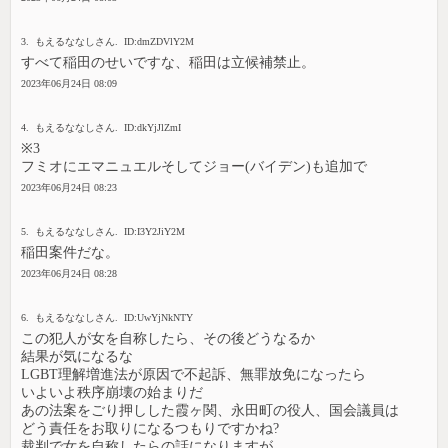
3. もえるななしさん. ID:dmZDVlY2M
すべて稲田のせいですな、稲田は立候補禁止。
2023年06月24日 08:09
4. もえるななしさん. ID:dkYjJlZmI
※3
フミオにエマニュエルそしてジョー(バイデン)も追加で
2023年06月24日 08:23
5. もえるななしさん. ID:I3Y2JiY2M
稲田案件だな。
2023年06月24日 08:28
6. もえるななしさん. ID:UwYjNkNTY
この犯人が女を自称したら、その後どうなるか
結果が気になるな
LGBT理解増進法が原因で不起訴、無罪放免になったら
いよいよ秩序崩壊の始まりだ
あの法案をごり押しした霞ヶ関、永田町の役人、国会議員は
どう責任をお取りになるつもりですかね?
裁判で女を自称したらの話になりますが