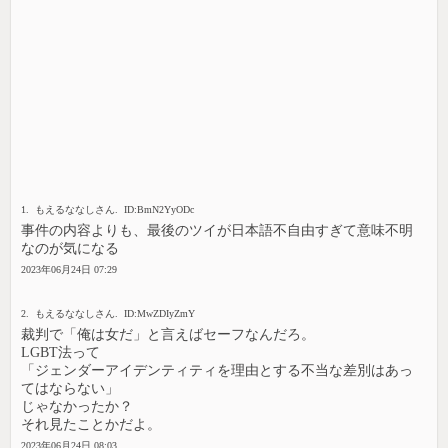
1. もえるななしさん. ID:BmN2YyODc
事件の内容よりも、最後のツイが日本語不自由すぎて意味不明
なのが気になる
2023年06月24日 07:29
2. もえるななしさん. ID:MwZDIyZmY
裁判で「俺は女だ」と言えばセーフなんだろ。
LGBT法って
「ジェンダーアイデンティティを理由とする不当な差別はあっ
てはならない」
じゃなかったか？
それ見たことかだよ。
2023年06月24日 08:03