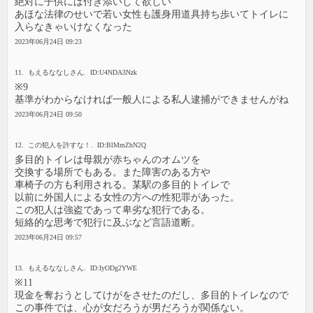
絶対に子供には付き添いして欲しい
あほな法律のせいで若い女性も護身用道具持ち歩いてトイレに
入らなきゃいけなくなった
2023年06月24日 09:23
11. もえるななしさん. ID:U4NDA3Nzk
※9
基準がわからなければ一般人による私人逮捕ができませんがね
2023年06月24日 09:50
12. この犯人を許すな！. ID:BlMmZhN2Q
多目的トイレは母親が赤ちゃんのオムツを
交換する場所でもある。また障害のある方や
車椅子の方も利用される。某駅の多目的トイレで
以前に外国人による女性の方への性犯罪があった。
この犯人は強盗であって卑劣な犯行である。
短絡的な思考で犯行に及ぶなど言語道断。
2023年06月24日 09:57
13. もえるななしさん. ID:IyODg2YWE
※11
現金を奪おうとしてけがをさせたのだし、多目的トイレなので
この事件では、心が女だろうが男だろうが関係ない。