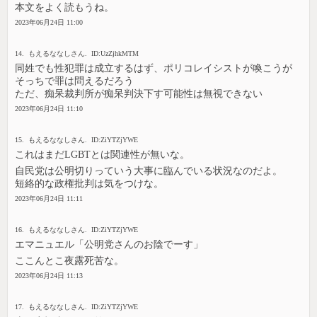
本文をよく読もうね。
2023年06月24日 11:00
14. もえるななしさん. ID:UzZjhkMTM
同姓でも性犯罪は成立するはず、ポリコレイシストが喚こうが
そっちで罪は問えるだろう
ただ、痴呆裁判所が痴呆判決下す可能性は無視できない
2023年06月24日 11:10
15. もえるななしさん. ID:ZiYTZjYWE
これはまだLGBTとは関連性が無いな。
自民党は公明切りっていう大事に臨んでいる状況なのだよ。
短絡的な政権批判は気をつけな。
2023年06月24日 11:11
16. もえるななしさん. ID:ZiYTZjYWE
エマニュエル「公明党さんのお陰でーす」
ここんとこ夜露死苦な。
2023年06月24日 11:13
17. もえるななしさん. ID:ZiYTZjYWE