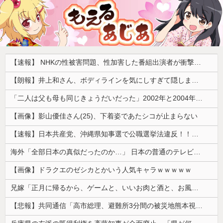
【速報】 NHKの性被害問題、性加害した番組出演者が衝撃告白！
【朗報】井上和さん、ボディラインを気にしすぎて隠しまくってしまう
「二人は父も母も同じきょうだいだった」2002年と2004年、別々に養子に迎えられた男の子と女の子が受けたDNA検査
【画像】影山優佳さん(25)、下着姿であたシコが止まらない
【速報】日本共産党、沖縄県知事選で公職選挙法違反！！！ 110番通報されても辞全くめない件
海外「全部日本の真似だったのか…」 日本の普通のテレビ番組が最新SNSの数十年先を行っていたと話題に
【画像】ドラクエのゼシカとかいう人気キャラｗｗｗｗｗ
兄嫁「正月に帰るから、ゲームと、いいお肉と酒と、お風呂グッズの準備しとけよ」寝起きの私「知るかボケ」兄嫁「キィィィィー！！！！」私「あ…」
【悲報】共同通信「高市総理、避難所3分間の被災地熊本視察動画に批判！」 → 内閣報道官「避難所視察は51分間！大変な状況の中で、1時間近く受け入れていただき、感謝！」