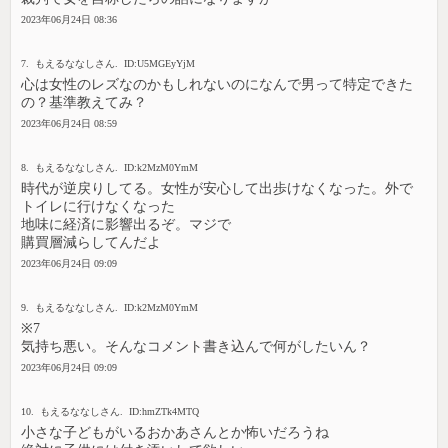
2023年06月24日 08:36
7. もえるななしさん. ID:U5MGEyYjM
心は女性のレズなのかもしれないのになんで男って特定できた
の？基準教えてみ？
2023年06月24日 08:59
8. もえるななしさん. ID:k2MzM0YmM
時代が逆戻りしてる。女性が安心して出歩けなくなった。外で
トイレに行けなくなった
地味に経済に影響出るぞ。マジで
購買層減らしてんだよ
2023年06月24日 09:09
9. もえるななしさん. ID:k2MzM0YmM
※7
気持ち悪い。そんなコメント書き込んで何がしたいん？
2023年06月24日 09:09
10. もえるななしさん. ID:hmZTk4MTQ
小さな子どもがいるおかあさんとか怖いだろうね