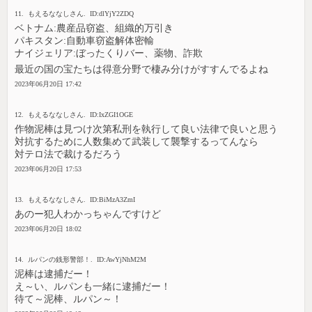
11. もえるななしさん. ID:dlYjY2ZDQ
ベトナム:農産品窃盗、組織的万引き
パキスタン:自動車窃盗解体密輸
ナイジェリア:ぼったくりバー、薬物、詐欺
最近の国の宝たちは得意分野で棲み分けがすすんでるよね
2023年06月20日 17:42
12. もえるななしさん. ID:IxZGI1OGE
作物泥棒は見つけ次第私刑を執行して良い法律で良いと思う
対抗するために人数集めて武装して襲撃するってんなら
対テロ法で裁けるだろう
2023年06月20日 17:53
13. もえるななしさん. ID:BiMzA3ZmI
あのー犯人わかっちゃんですけど
2023年06月20日 18:02
14. ルパンの銭形警部！. ID:AwYjNhM2M
泥棒は逮捕だー！
え～い、ルパンも一緒に逮捕だー！
待て～泥棒、ルパン～！