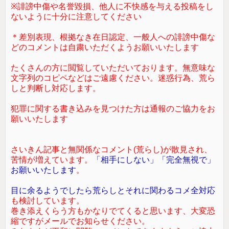
※誹謗中傷や名誉毀損、他人に不快感を与える投稿をし
ないように十分に注意してください
＊差別表現、根拠なき在日認定、一般人への誹謗中傷な
どのコメントは自粛いただくようお願いいたします
たくさんの方に閲覧していただいております。無意味な
文字列のコピペなどはご遠慮ください。迷惑行為、荒ら
しと判断し対応します。
犯罪に関する書き込みを見つけた方は通報のご協力をお
願いいたします
さいきん記事と無関係なコメント(荒らし)が散見され、
苦情が増えています。
「相手にしない」「完全無視で」
お願いいたします
。
目に余るようでしたら荒らしとそれに関わるコメ全対応
も検討しています。
巻き添えくらう方もかなりでてくると思います、大変恐
縮ですがメールでお知らせください。