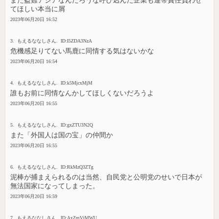
また盗難アジアなんだろうな呼び込んだ企業も連帯責任負わせ
てほしい本当に屑
2023年06月20日 16:52
3. もえるななしさん. ID:I5ZDA3NzA
危機感足りてない馬鹿に同情する気はないかな
2023年06月20日 16:54
4. もえるななしさん. ID:k5MjcxMjM
誰もお前に同情なんかしてほしくないだろうよ
2023年06月20日 16:55
5. もえるななしさん. ID:gxZTU3N2Q
また「外国人は国の宝」の仲間か
2023年06月20日 16:55
6. もえるななしさん. ID:RkMzQ3ZTg
泥棒が捕まえられるのは当然、自民党と公明党のせいで日本が
無法国家になってしまった。
2023年06月20日 16:59
7. もえるななしさん. ID:AxZmVjMWU