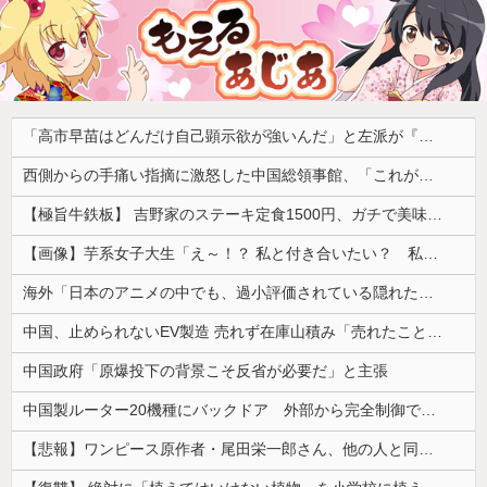
「高市早苗はどんだけ自己顕示欲が強いんだ」と左派が『高木美帆氏に送られた包丁セット』に激怒、「こんな首相は見たことがない」と言い張るも……
西側からの手痛い指摘に激怒した中国総領事館、「これが米国人Youtuberが紹介する本当の中国だ」と動画を公開するも……
【極旨牛鉄板】 吉野家のステーキ定食1500円、ガチで美味そうｗｗｗ
【画像】芋系女子大生「え～！？ 私と付き合いたい？ 私脱いだらこんなんだけどいいの…？🥺」
海外「日本のアニメの中でも、過小評価されている隠れた名作といえばこの作品なんだよね・・・！」【海外の反応】
中国、止められないEV製造 売れず在庫山積み「売れたこと」にして補助金を騙し取る事案を思いつきが横行
中国政府「原爆投下の背景こそ反省が必要だ」と主張
中国製ルーター20機種にバックドア 外部から完全制御できる機能が仕込まれていた
【悲報】ワンピース原作者・尾田栄一郎さん、他の人と同じ「漫画家」という肩書きに不満