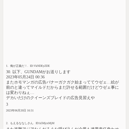
1. 俺が正義だ！. ID:VkNDEyZDE
30. 以下、GUNDAMがお送りします
2023年05月24日 00:36
またホモマンガの広告バナーガクガク始まっててウゼェ…絵が
前のと違ってマイルドだからまだ許せる範囲だけどウゼェ事に
は変わりねぇ…
デカいだけのクイーンズブレイドの広告見習えや
3
2023年06月20日 16:51
2. もえるななしさん. ID:k5MjcxMjM