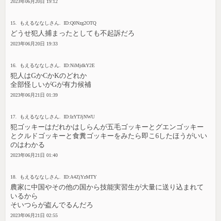
2023年06月20日 19:12
15. もえるななしさん. ID:Q0Nzg2OTQ
どうせ犯人捕まったとしても不起訴だろ
2023年06月20日 19:33
16. もえるななしさん. ID:NiMjdkY2E
犯人はGかCかKのどれか
全部怪しいがGが有力候補
2023年06月21日 01:39
17. もえるななしさん. ID:IzYTJjNWU
犯ゴッキーはだれかはしらんが五毛ゴッキーとグエンゴッキー
とクルドゴッキーと食糞ゴッキーをみたら即こ6したほうがいい
のはわかる
2023年06月21日 01:40
18. もえるななしさん. ID:A4ZjYzMTY
農家に中国やその他の国から技能実習生が大量に送り込まれて
いるから
そいつらが盗んでるんだろ
2023年06月21日 02:55