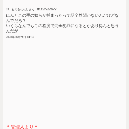
19. もえるななしさん. ID:EzYzdhNWY
ほんとこの手の奴らが捕まったって話全然聞かないんだけどな
んでだろ？
いくらなんでもこの程度で完全犯罪になるとかあり得んと思う
んだが
2023年06月21日 04:04
＊管理人より＊