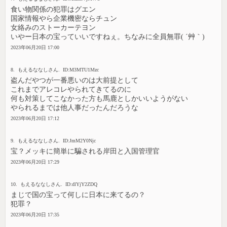
食い物関係の犯罪はグエン
国家情報やら企業機密ならチュン
女絡みのストーカーテヨン
いやー日本の宝っていいですねぇ。ちなみに全員無罪( ´艸｀)
2023年06月20日 17:00
8. もえるななしさん. ID:M3MTU1Mzc
盗んだやつが一番悪いのは大前提として
これまでアレコレやられてきてるのに
何も対策してこなかった方も馬鹿としかいいようがない
やられるまでは他人事だったんだろうな
2023年06月20日 17:12
9. もえるななしさん. ID:JmM2Y0Njc
宝？メッキに簡単に騙される岸田と入国管理官
2023年06月20日 17:29
10. もえるななしさん. ID:dlYjY2ZDQ
まじで国の宝って何しに日本に来てるの？
犯罪？
2023年06月20日 17:35