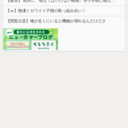
【復讐】 絶対に「植えてはいけない植物」を小学校に植えた→20年経って見に行くと…「！？」衝撃の光景が・・・
【ｗ】物凄くカワイイ子猫の取っ組み合い！
【閲覧注意】俺が近くにいると機械が壊れるんだけどさ