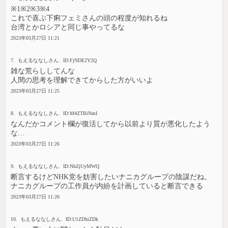
※1※2※3※4
これで喜ぶ下痢フェミさんの頭の程度が知れるね
台湾とかロシアと同じ事やってるな
2023年03月27日 11:21
7. もえるななしさん. ID:FjNDE2Y2Q
雑な荒らししてんな
人間の思考を理解できてからした方がいいよ
2023年03月27日 11:25
8. もえるななしさん. ID:M4ZTBiNmI
なんだかコメント欄が復活してから以前より質が悪化したよう
な…
2023年03月27日 11:26
9. もえるななしさん. ID:NhZjUyMWQ
断言するけどNHK党を妨害したいナニカグループの陰謀だね。
ナニカグループの工作員が内紛を計画していると断言できる
2023年03月27日 11:26
10. もえるななしさん. ID:U1ZDhiZDk