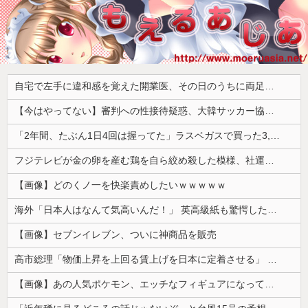
自宅で左手に違和感を覚えた開業医、その日のうちに両足が動かなくなり入院すると……
【今はやってない】審判への性接待疑惑、大韓サッカー協会が声明「現在は一切発生していない」「世界中のサッカー界関係者の皆さんにお詫び」
「2年間、たぶん1日4回は握ってた」ラスベガスで買った3,000円のキーホルダーを調べたら
フジテレビが金の卵を産む鶏を自ら絞め殺した模様、社運を賭けたドル箱コンテンツが御蔵入りになってしまい……
【画像】どのくノ一を快楽責めしたいｗｗｗｗｗ
海外「日本人はなんて気高いんだ！」 英高級紙も驚愕した極限の中の日本人の姿に世界が衝撃
【画像】セブンイレブン、ついに神商品を販売
高市総理「物価上昇を上回る賃上げを日本に定着させる」 →国家公務員月給3.51％増へ 人事院の勧告を受け
【画像】あの人気ポケモン、エッチなフィギュアになってしまう