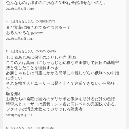
色んなものは壊すのに肝心のNHKは全然壊せないのな。
2023年03月27日 11:10
4. もえるななしさん. ID:FiNGM0YTI
まだ立花に騙されてるやつおるー？
おるんやろなぁwww
2023年03月27日 11:17
5. もえるななしさん. ID:RhYmQ0YTA
もえるあじあは保守のふりした売.国.奴
ここの人は真面目にしゃもじと幼稚な岸田憎しで反日の基地害
痔と化したことを理解すべき
必勝しゃもじは日露にかかる簡単に非難しづらい俄豚への中指
に等しい
それを韓李人とユーザーは是々非々で判断できないから発狂し
た
恥を知れ
お前たちの発狂は国内のゲリサポと俄豚を助けるだけの愚行
韓李人とユーザーは脱糞ミンス盗と同レベルの売国奴である、
フクイチの汚染水飲んでジサツしろ障害者
2023年03月27日 11:21
6. もえるななしさん. ID:Q4Mzg4MmU