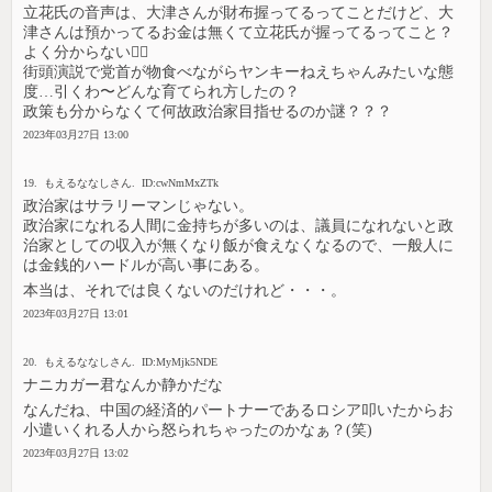
立花氏の音声は、大津さんが財布握ってるってことだけど、大
津さんは預かってるお金は無くて立花氏が握ってるってこと？
よく分からない🤷‍♀️
街頭演説で党首が物食べながらヤンキーねえちゃんみたいな態
度…引くわ〜どんな育てられ方したの？
政策も分からなくて何故政治家目指せるのか謎？？？
2023年03月27日 13:00
19. もえるななしさん. ID:cwNmMxZTk
政治家はサラリーマンじゃない。
政治家になれる人間に金持ちが多いのは、議員になれないと政
治家としての収入が無くなり飯が食えなくなるので、一般人に
は金銭的ハードルが高い事にある。
本当は、それでは良くないのだけれど・・・。
2023年03月27日 13:01
20. もえるななしさん. ID:MyMjk5NDE
ナニカガー君なんか静かだな
なんだね、中国の経済的パートナーであるロシア叩いたからお
小遣いくれる人から怒られちゃったのかなぁ？(笑)
2023年03月27日 13:02