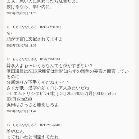
まぁ、悪い人に関わったら駄目だよ。
抜けるなら、早い内に。
2023年03月27日 11:29
11. もえるななしさん. ID:E5YzYzOTQ
※7
頭が子宮に支配されてますよ
2023年03月27日 11:39
12. もえるななしさん. ID:AyZTliOTM
韓李人よぉ〜いくらなんでも俄がすぎない？
浜田議員はNHK党離党は世間知らずの雑魚の妄言と断言してい
るのに
分断煽りが下手くそだねぇ~＾＾
さすが俄、漢字の如くロシア人みたいだね
24: エムトリシタビン(茸) [DE] 2023/03/27(月) 08:06:54.57
ID:FIaklmZe0
浜田はさっさと離党しろよ
2023年03月27日 11:44
13. もえるななしさん. ID:U2MGIyMmI
誰やねん
ってれいわと間違えてたわ