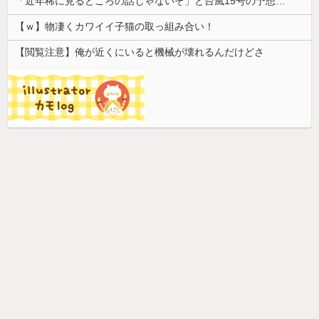
「近年稀に見るどころの話じゃないぞ」と台風15号の予想進路に困惑する人が多数、偏西風が全く通用していないんだけど……
【ｗ】物凄くカワイイ子猫の取っ組み合い！
【閲覧注意】俺が近くにいると機械が壊れるんだけどさ