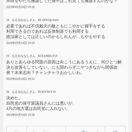
岸田をやたら擁護してた連中はこれ見ても擁護すんのかな？
2023年03月16日 19:18
18. もえるななしさん. ID:c0OGQwZmU
必要であれば不倶戴天の敵ともにこやかに握手をする
利用できるのであれば反体制派でも利用する
政治家としては正しいのかもしれんが…もやもやする
2023年03月16日 19:19
19. もえるななしさん. ID:FmMjExYjY
ありとあらゆる問題の原因は向こうにあるうえに、何ひとつ解
決も改善もしていない。にも関わらずニヤつきながら関係改
善？未来志向？チャンチャラおかしいわ。
2023年03月16日 19:22
20. もえるななしさん. ID:I5YTI1Y2Y
決めた。
自民党の保守派議員さんには悪いが、
4月の地方選は自民党に入れない。
2023年03月16日 19:28