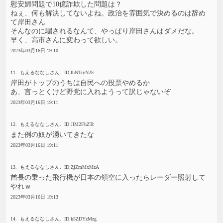
慰安婦問題で10億詐欺した問題は？
ねぇ、何も解決してないよね。政治を雰囲気で決めるのは辞め
て岸田さん
そんなのに騙されるなんて、やっぱり岸田さんはダメだな。
早く、高市さんに変わって欲しい。
2023年03月16日 19:10
11. もえるななしさん. ID:lhNTcyN2E
岸田がトップのうちは自民への投票やめるか
あ、言っとくけど野党に入れようって訳じゃないぞ
2023年03月16日 19:11
12. もえるななしさん. ID:JlM2FhZTc
また例の奴が湧いてきたな
2023年03月16日 19:11
13. もえるななしさん. ID:ZjZmMxMzA
酋長の乗った飛行機が日本の領空に入ったらレーダー照射して
やれｗ
2023年03月16日 19:13
14. もえるななしさん. ID:k5ZDYzMzg