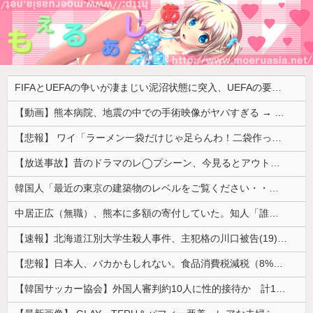
FIFAとUEFAの争いが凄まじい泥沼状態に突入、UEFAの要求を呑んだFIFAだったがUEFA側は強硬姿勢を崩さず……
【動画】熊本病院、地震の中での手術映像がヤバすぎる → 医療機器が飛び交う激震の中で患者を全身で庇う医師らの咄嗟の行動に世界中から絶賛の嵐
【悲報】 ワイ「ラーメン一袋だけじゃ足らんわ！二袋作ったろ！」→結果ｗｗｗ
【放送事故】昔のドラマのレ◯プシーン、今見るとアウトすぎる・・・
韓国人「最近の東京の建築物のレベルをご覧ください・・・」
中居正広（無職）、熊本に多額の寄付していた。知人「誰にも知られなくてもいい、と公表してない」
【速報】北海道江別大学生殺人事件、主犯格の川口被告(19)に無期懲役の判決
【悲報】日本人、バカかもしれない。食品消費税減税（8%→1%）に93.2%の国民が賛成してしまう
【韓国サッカー協会】外国人審判約10人に性的接待か 計1496回、約2億ウォン（約2200万円）