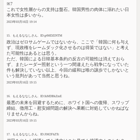
※7
これで女性層からの支持は盤石。韓国男性の肉体に溺れたい日
本女性は多いから。
2023年03月16日 19:14
15. もえるななしさん. ID:g4MDZlNTM
政治はゼロサムゲームではないから、ここで「韓国に何も与え
ず、現政権をレームダック化させるのは得策ではない」と考え
た可能性はあるとは思う。
ただ、韓国による日韓基本条約の反古の可能性は消えておら
ず、またレーダー照射という一つ間違えたら戦争になっていた
件も解決していない以上、今回の緩和は唯の譲歩でしかないと
いう批判があって当然と思うね。
2023年03月16日 19:15
16. もえるななしさん. ID:lkMDBkZmE
最悪の未来を回避するために、ホワイト国への復帰、スワップ
締結、徴用工・慰安婦問題の解決へ果断に対処していかねばな
りませんからね。
2023年03月16日 19:15
17. もえるななしさん. ID:JlM2FhZTc