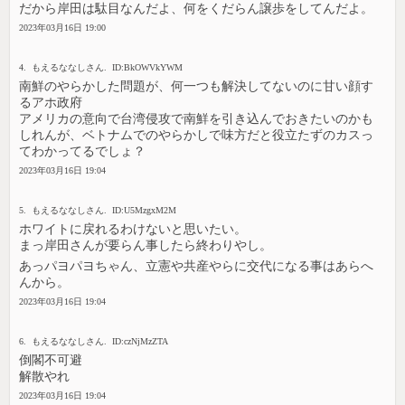
だから岸田は駄目なんだよ、何をくだらん譲歩をしてんだよ。
2023年03月16日 19:00
4. もえるななしさん. ID:BkOWVkYWM
南鮮のやらかした問題が、何一つも解決してないのに甘い顔す
るアホ政府
アメリカの意向で台湾侵攻で南鮮を引き込んでおきたいのかも
しれんが、ベトナムでのやらかしで味方だと役立たずのカスっ
てわかってるでしょ？
2023年03月16日 19:04
5. もえるななしさん. ID:U5MzgxM2M
ホワイトに戻れるわけないと思いたい。
まっ岸田さんが要らん事したら終わりやし。
あっパヨパヨちゃん、立憲や共産やらに交代になる事はあらへ
んから。
2023年03月16日 19:04
6. もえるななしさん. ID:czNjMzZTA
倒閣不可避
解散やれ
2023年03月16日 19:04