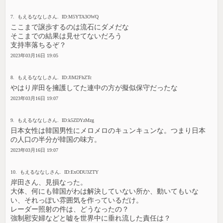
7. もえるななしさん. ID:M5YTA3OWQ
ここまで譲歩するのは流石にダメだな
そこまでの結果は見せてないだろう
支持率落ちるぞ？
2023年03月16日 19:05
8. もえるななしさん. ID:JlM2FhZTc
やはり岸田を擁護してた連中の方が擬似保守だったな
2023年03月16日 19:07
9. もえるななしさん. ID:k5ZDYzMzg
日本女性は韓国男性にメロメロのキュンキュンな。つまり日本
の人口の半分が韓国の味方。
2023年03月16日 19:07
10. もえるななしさん. ID:ExODU3ZTY
岸田さん、見損なった。
大体、何にも韓国がわは解決していない所か、動いてもいな
い、それっぽい雰囲気を作っているだけ。
レーダー照射の件は、どうなったの？
強制慰安婦などと嘘を世界中に垂れ流した責任は？