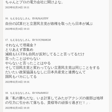
ちゃんとプロの電力会社に聞けよな。
2023年02月14日 19:11
16. もえるななしさん. ID:RjNjA2ZDY
自分の試算だと立憲民主党が政権を取ったら日本が滅ぶ
2023年02月14日 19:13
17. もえるななしさん. ID:YxY2NhMGM
それなんて埋蔵金？
とりあえず票集め
減税もLGTBも自民が反対してること言ってるだけ
言ったことはやらない
やらないと言ったことはやる
そして旧民主党と変わってない立憲民主党は同じことをする
だいたい政策協議もなしに日本共産党と連携なんて
国民もバカにしてる
2023年02月14日 19:16
18. もえるななしさん. ID:ViNzJhMGU
泉「私の勝ちだな。いま計算してみたがアクシズの後部は地球
の引力に引かれて落ちる。貴様等の頑張り過ぎだ！」.
2023年02月14日 19:19