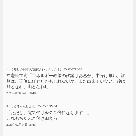
1. 名無しの日本人(左翼ナショナリスト). ID:ViMThjNzI
立憲民主党「エネルギー政策の代案はあるが、中身は無い。試
算は、官僚に任せたかもしれないが、まだ出来ていない。後は
野となれ、山となれ❗」
2023年02月14日 18:40
2. もえるななしさん. ID:ViYjU2YzM
「ただし、電気代は今の２倍になります！」
これもちゃんと付け加えろ
2023年02月14日 18:43