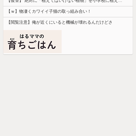
【復讐】 絶対に「植えてはいけない植物」を小学校に植えた→20年経って見に行くと…「！？」衝撃の光景が・・・
【ｗ】物凄くカワイイ子猫の取っ組み合い！
【閲覧注意】俺が近くにいると機械が壊れるんだけどさ