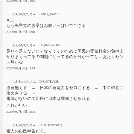
2023年02月14日 19:06
12. もえるななしさん. ID:dmYjgzZWU
※11
もう民主党の腹案はお腹いっぱいでござる
2023年02月14日 19:09
13. もえるななしさん. ID:Q1M2VmOWE
足りる足りないじゃなくてそのために国民の電気料金の負担上
がりまくってるの問題になってるのが分かってないあたりセン
ス無いな
2023年02月14日 19:09
14. もえるななしさん. ID:RkOTEyY2E
原発無くす → 日本の発電力をゼロにする → 中ロ韓北に
攻めさせる →
電気がないので即座に日本は壊滅させられる
これが狙い
2023年02月14日 19:10
15. もえるななしさん. ID:FmOTMxNWQ
素人の自己申告だろ。