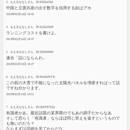
3. もえるななしさん. ID:E4ZjlmNjk
中国と立憲共産の出す数字を信用する奴はアホ
2023年02月14日 18:45
4. もえるななしさん. ID:ZjZjk3NjM
ランニングコストを書けよ。
2023年02月14日 18:47
5. もえるななしさん. ID:JjMzI4MDc
連合「話にならんわ」
2023年02月14日 18:47
6. もえるななしさん. ID:MxMzNlYTc
この前の大雪で不能になった太陽光パネルを増産すればって話
ですね分かります。
2023年02月14日 18:51
7. もえるななしさん. ID:Q3OTFlYjQ
有識者かあ。最近話題の某界隈のでもあの調子だからなあ
そして恐らく「有識者」ならほぼ同じ答えを返すというもので
も無いのだろ？
ならまずは詳細を見てからだな