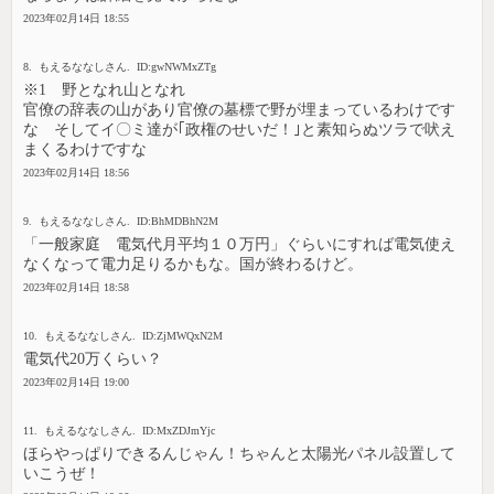
2023年02月14日 18:55
8. もえるななしさん. ID:gwNWMxZTg
※1 野となれ山となれ
官僚の辞表の山があり官僚の墓標で野が埋まっているわけです
な そしてイ〇ミ達が｢政権のせいだ！｣と素知らぬツラで吠え
まくるわけですな
2023年02月14日 18:56
9. もえるななしさん. ID:BhMDBhN2M
「一般家庭 電気代月平均１０万円」ぐらいにすれば電気使え
なくなって電力足りるかもな。国が終わるけど。
2023年02月14日 18:58
10. もえるななしさん. ID:ZjMWQxN2M
電気代20万くらい？
2023年02月14日 19:00
11. もえるななしさん. ID:MxZDJmYjc
ほらやっぱりできるんじゃん！ちゃんと太陽光パネル設置して
いこうぜ！