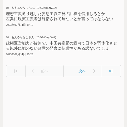
19. もえるななしさん. ID:Q2MmZiZGM
理想主義通り越した妄想主義左翼の計算を信用しろとか
左翼に現実主義者は総括されて居ないとか言ってはならない
2023年02月14日 19:19
20. もえるななしさん. ID:NhYzkyOWQ
政権運営能力が皆無で、中国共産党の意向で日本を弱体化させ
る以外に能のない政党の発言に信憑性がある訳ないでしょ
2023年02月14日 19:23
|<
前へ
次へ
>|