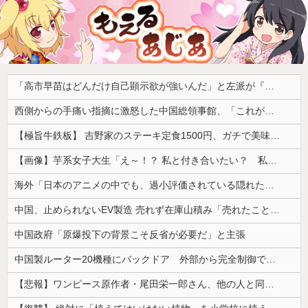
「高市早苗はどんだけ自己顕示欲が強いんだ」と左派が『高木美帆氏に送られた包丁セット』に激怒、「こんな首相は見たことがない」と言い張るも……
西側からの手痛い指摘に激怒した中国総領事館、「これが米国人Youtuberが紹介する本当の中国だ」と動画を公開するも……
【極旨牛鉄板】 吉野家のステーキ定食1500円、ガチで美味そうｗｗｗ
【画像】芋系女子大生「え～！？ 私と付き合いたい？ 私脱いだらこんなんだけどいいの…？🥺」
海外「日本のアニメの中でも、過小評価されている隠れた名作といえばこの作品なんだよね・・・！」【海外の反応】
中国、止められないEV製造 売れず在庫山積み「売れたこと」にして補助金を騙し取る事案を思いつきが横行
中国政府「原爆投下の背景こそ反省が必要だ」と主張
中国製ルーター20機種にバックドア 外部から完全制御できる機能が仕込まれていた
【悲報】ワンピース原作者・尾田栄一郎さん、他の人と同じ「漫画家」という肩書きに不満