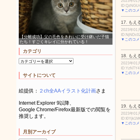
2023年01月
ID:QzNGU
▼このコメ
17.
もえ
2023年01月
ID:NjNDc0
【分離成功】父の毛色をきれいに受け継いだ子猫
▼このコメ
たち！すごくキレイに分かれている！
カテゴリ
18.
もえ
2023年01月
ID:YzNTY
▼このコメ
サイトについて
絵提供：
２ch全AAイラスト化計画
さま
Internet Explorer 9以降、
19.
もえ
Google Chrome/Firefox最新版での閲覧を
2023年01月
推奨します。
ID:I0Yjk1M
▼このコメ
月別アーカイブ