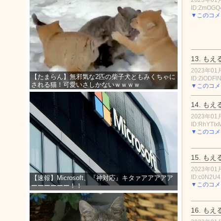
ID:ZmOG
▼このコメ
13.
もえ
2023年01月
【たまらん】無邪気な2匹の柴子犬ともみくちゃに
ID:ZiODFl
される猫！可愛いさしかないｗｗｗｗ
▼このコメ
14.
もえ
2023年01月
ID:RhYTIx
▼このコメ
15.
もえ
2023年01月
ID:c0N2U
【速報】Microsoft、『神対応』キタァアアアアア
▼このコメ
ーーーーーー！！
16.
もえ