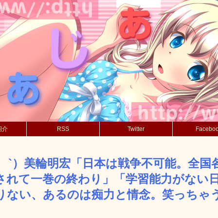
紹介
RSS
Twitter
Facebo
´_ゝ`）美輪明宏「日本は戦争不可能。全
されて一巻の終わり」「学習能力がない
りない、あるのは痴力と情念。笑っちゃ