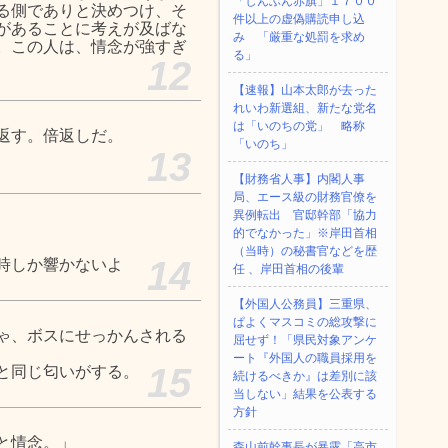
「しんぶん赤旗」１７００
る側でありと決めつけ、そ
件以上の虚偽購読申し込
があることに考えが及ばな
み 「厳重な処罰を求め
。この人は、情念が強すぎ
る」
12
【速報】山本太郎が去った
れいわ新選組、新たな党名
は「いのちの党」 略称
返す。倍返しだ。
「いのち」
13
【財務省人事】内閣人事
局、エース級の財務官僚を
異例転出 官邸幹部「協力
的でなかった」※岸田首相
（当時）の秘書官などを歴
14
時しか響かないよ
任 、岸田首相の後輩
【外国人公務員】三重県、
ぱよくマスコミの総攻撃に
ゃ、ボスにせっかんされる
屈せず！「県民対象アンケ
ート『外国人の職員採用を
15
と同じ匂いがする。
続けるべきか』は差別に該
当しない」結果を公表する
方針
と情念。」
森山前幹事長が暴露「高市