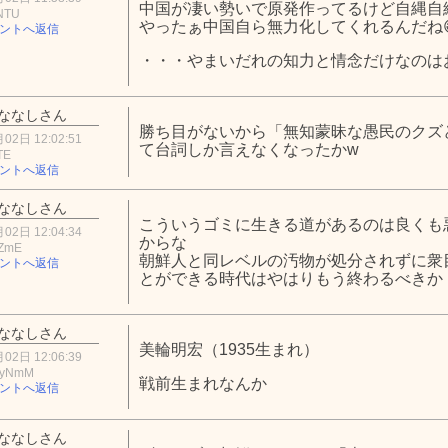
中国が凄い勢いで原発作ってるけど自縄自
NTU
やったぁ中国自ら無力化してくれるんだね
ントへ返信
・・・やまいだれの知力と情念だけなのは
ななしさん
勝ち目がないから「無知蒙昧な愚民のクズ
02日 12:02:51
て台詞しか言えなくなったかw
TE
ントへ返信
ななしさん
こういうゴミに生きる道があるのは良くも
02日 12:04:34
からな
5ZmE
朝鮮人と同レベルの汚物が処分されずに衆
ントへ返信
とができる時代はやはりもう終わるべきか
ななしさん
美輪明宏（1935生まれ）
02日 12:06:39
UyNmM
戦前生まれなんか
ントへ返信
ななしさん