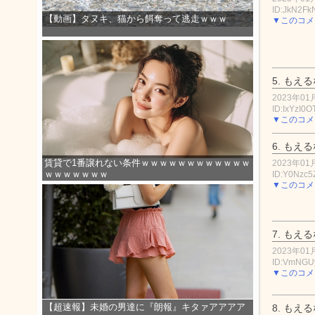
ID:JkN2Fk
【動画】タヌキ、猫から餌奪って逃走ｗｗｗ
▼このコメ
5.
もえる
2023年01月
ID:IxYzI0O
▼このコメ
6.
もえる
賃貸で1番譲れない条件ｗｗｗｗｗｗｗｗｗｗｗｗ
2023年01月
ｗｗｗｗｗｗｗ
ID:Y0Nzc
▼このコメ
7.
もえる
2023年01月
ID:VmNG
▼このコメ
【超速報】未婚の男達に『朗報』キタァアアアア
8.
もえる