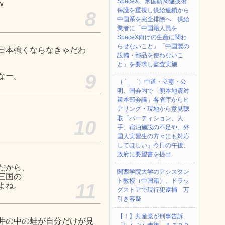
SpaceX、米国防関連技術
w
保護を重視し供給連鎖から
8
中国系を完全排除へ 供給
業者に「中国籍人員を
SpaceX向けの生産に関わ
らせないこと」「中国製の
日本強くならなきゃだわ
設備・部品を使わないこ
と」を要求し監査実施
9
なー。
（ ´_ゝ`）中道・立憲・公
明、国会内で「熊本地震対
策本部会議」各省庁からヒ
アリング・現地から意見聴
取「パーティション、人
10
手、宿泊施設の不足や、外
国人実習生の方々にも対応
してほしい」今日の午後、
政府に要望書を提出
だから、
関西学院大学のアシスタン
三国の
ト教授（中国籍）、ドラッ
11
よね。
グストアで現行犯逮捕 万
引き容疑
【！】共産党が刑事告訴
井の中の蛙が自分だけが見