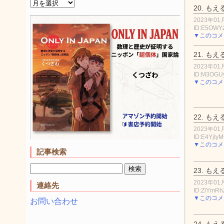
20.
もえ
2023年01月
ID:E5OWY
▼このコメ
21.
もえ
2023年01月
ID:M3OG
▼このコメ
22.
もえ
2023年01月
ID:E4YjIy
▼このコメ
記事検索
23.
もえ
2023年01月
連絡先
ID:ZlYmR
▼このコメ
お問い合わせ
24.
もえ