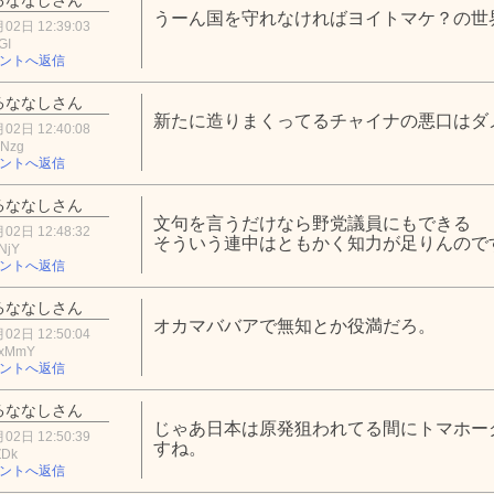
うーん国を守れなければヨイトマケ？の世
02日 12:39:03
GI
ントへ返信
るななしさん
新たに造りまくってるチャイナの悪口はダ
02日 12:40:08
4Nzg
ントへ返信
るななしさん
文句を言うだけなら野党議員にもできる
02日 12:48:32
そういう連中はともかく知力が足りんので
NjY
ントへ返信
るななしさん
オカマババアで無知とか役満だろ。
02日 12:50:04
QxMmY
ントへ返信
るななしさん
じゃあ日本は原発狙われてる間にトマホー
02日 12:50:39
すね。
ZDk
ントへ返信