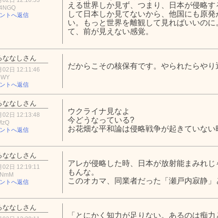
える世界しか見ず、つまり、日本が侵略す
Q4NGQ
して日本しか見てないから、他国にも原発
ントへ返信
い。もっと世界を離観して見ればいいのに
て、前が見えない感覚。
るななしさん
だからこその核保有です。やられたらやり
02日 12:11:46
NWY
ントへ返信
るななしさん
ウクライナ見なよ
02日 12:13:48
今どうなっている?
MzQ
お花畑な平和論は侵略戦争が起きていない
ントへ返信
るななしさん
アレが侵略した時、日本が放射能まみれじ
02日 12:19:11
もんな。
4NmM
このオカマ、同業者だった「瀬戸内寂静」
ントへ返信
るななしさん
「とにかく知力が足りない。あるのは痴力