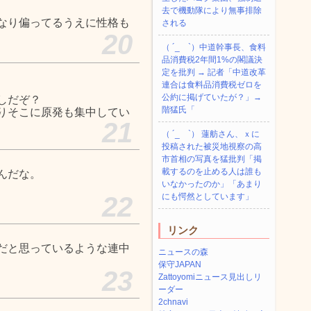
去で機動隊により無事排除
なり偏ってるうえに性格も
される
20
（ ´_ゝ`）中道幹事長、食料
品消費税2年間1%の閣議決
定を批判 → 記者「中道改革
連合は食料品消費税ゼロを
公約に掲げていたが？」→
しだぞ？
階猛氏「
りそこに原発も集中してい
21
（ ´_ゝ`） 蓮舫さん、ｘに
投稿された被災地視察の高
市首相の写真を猛批判「掲
載するのを止める人は誰も
んだな。
いなかったのか」「あまり
22
にも愕然としています」
リンク
だと思っているような連中
ニュースの森
保守JAPAN
23
Zattoyomiニュース見出しリ
ーダー
2chnavi