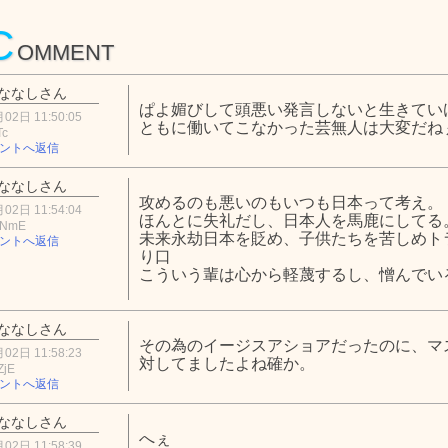
C
OMMENT
ななしさん
ぱよ媚びして頭悪い発言しないと生きてい
02日 11:50:05
ともに働いてこなかった芸無人は大変だね
Tc
ントへ返信
ななしさん
攻めるのも悪いのもいつも日本って考え。
02日 11:54:04
ほんとに失礼だし、日本人を馬鹿にしてる
mNmE
未来永劫日本を貶め、子供たちを苦しめト
ントへ返信
り口
こういう輩は心から軽蔑するし、憎んでい
ななしさん
その為のイージスアショアだったのに、マ
02日 11:58:23
対してましたよね確か。
ZjE
ントへ返信
ななしさん
へぇ
02日 11:58:39