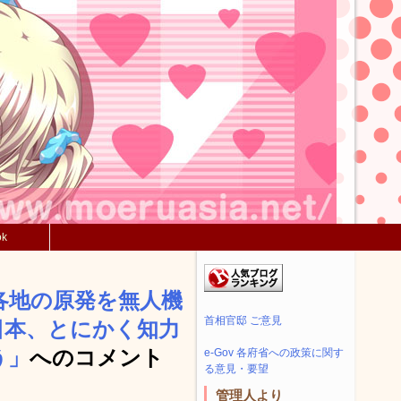
ok
国各地の原発を無人機
首相官邸 ご意見
日本、とにかく知力
う」
へのコメント
e-Gov 各府省への政策に関す
る意見・要望
管理人より