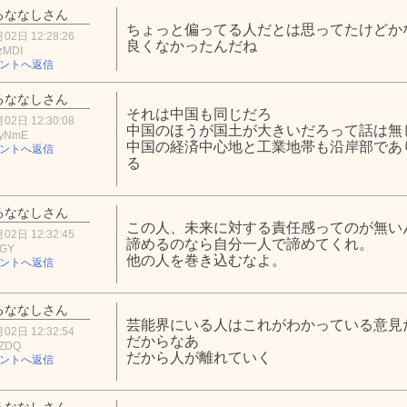
るななしさん
ちょっと偏ってる人だとは思ってたけどか
02日 12:28:26
良くなかったんだね
zMDI
ントへ返信
るななしさん
それは中国も同じだろ
02日 12:30:08
中国のほうが国土が大きいだろって話は無
UyNmE
中国の経済中心地と工業地帯も沿岸部であ
ントへ返信
る
るななしさん
この人、未来に対する責任感ってのが無い
02日 12:32:45
諦めるのなら自分一人で諦めてくれ。
MGY
他の人を巻き込むなよ。
ントへ返信
るななしさん
芸能界にいる人はこれがわかっている意見
02日 12:32:54
だからなあ
hZDQ
だから人が離れていく
ントへ返信
るななしさん