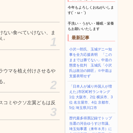
今年もよろしくおねがいしま
す(´・ω・`)
手洗い・うがい・睡眠・栄養
もお願いいたします
けない食べていけない、ま
最新記事
ぇ。
1
小沢一郎氏、玉城デニー知
事を全力応援表明 「この
ままでは勝てない」中道の
。
態度を批判 玉城氏「小沢
ラウマを植え付けさせるや
氏は政治の師匠」※中道は
支援表明せず
2
る。
「日本人が減り外国人が増
えた｣市区町村ランキング
1位 大阪市、2位 横浜市、3
スコミやクソ左翼どもは反
位 名古屋市、4位 京都市、
3
5位 埼玉県川口市
歴代最多得票記録でトップ
当選の河合ゆうすけ市議、
埼玉知事選（来年８月）に