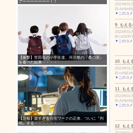
アーーーーーーー！！
2023年01月
ID:AzNmNj
▼このコメ
9.
もえる
2023年01月
ID:cxOGFi
▼このコメ
【衝撃】世田谷の小学生達、河川敷の『桑の実』
10.
もえ
を食べた結果・・・・
2023年01月
ID:czNjEx
▼このコメ
11.
もえ
2023年01月
ID:AzNmNj
▼このコメ
【悲報】楽すぎる在宅ワークの正体、ついに『判
明』する・・・・・・
12.
もえ
2023年01月