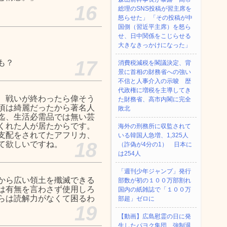
16
総理のSNS投稿が習主席を
怒らせた」 「その投稿が中
国側（習近平主席）を怒ら
せ、日中関係をこじらせる
大きなきっかけになった」
17
も？
消費税減税を閣議決定、背
景に首相の財務省への強い
不信と人事介入の示唆 歴
代政権に増税を主導してき
、戦いが終わったら偉そう
た財務省、高市内閣に完全
頃は綺麗だったから著名人
敗北
迄、生活必需品では無い芸
くれた人が居たからです。
海外の刑務所に収監されて
支配をされてたアフリカ、
いる韓国人急増、1,325人
18
て欲しいですね。
（詐偽が4分の1） 日本に
は254人
「週刊少年ジャンプ」発行
から広い領土を殲滅できる
部数が初の１００万部割れ
は有無を言わさず使用しろ
国内の紙雑誌で「１００万
らは読解力がなくて困るわ
部超」ゼロに
19
【動画】広島慰霊の日に発
生したパヨク集団、強制退