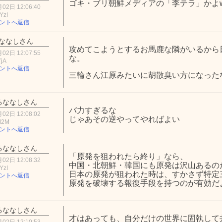
ゴキ・ブリ朝鮮メディアの「李テラ」かよ
02日 12:06:40
YzI
ントへ返信
ななしさん
攻めてこようとするお馬鹿な隣がいるから
02日 12:07:55
な。
YjA
ントへ返信
三輪さん江原みたいに胡散臭い方になった
るななしさん
バ力すぎるな
02日 12:08:02
じゃあその逆やってやればよい
M2M
ントへ返信
るななしさん
「原発を狙われたら終り」なら、
02日 12:08:32
中国・北朝鮮・韓国にも原発は沢山あるの
YzI
日本の原発が狙われた時は、すかさず特定
ントへ返信
原発を破壊する報復手段を持つのが有効だ
るななしさん
才はあっても、自分だけの世界に固執して
02日 12:10:53