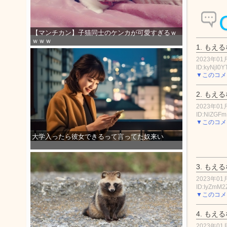
【マンチカン】子猫同士のケンカが可愛すぎるｗ
ｗｗｗ
1.
もえる
2023年01月
ID:kyNjI0Y
▼このコメ
2.
もえる
2023年01月
ID:NlZGF
▼このコメ
大学入ったら彼女できるって言ってた奴来い
3.
もえる
2023年01月
ID:IyZmM2
▼このコメ
4.
もえる
2023年01月