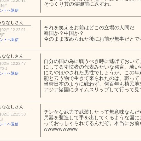
02日 12:20:11
そつくり其の儘御前に返すわ。
4NjY
ントへ返信
るななしさん
それを笑えるお前はどこの立場の人間だ
02日 12:23:01
韓国か？中国か？
ZjE
今のまま攻められた後にお前が無事だとで
ントへ返信
るななしさん
自分の国の為に戦うべき時に逃げておいて
02日 12:23:47
にしてる卑怯者の代表みたいな発言。若い
4Y2U
にちやほやされた男性でしょうが、この年
ントへ返信
能と云う物で生きて来られたのは、戦って
当時日本のように戦わず、何百年も植民地
アジア諸国にタイムスリップして行って見
るななしさん
チンケな武力で武装したって無意味なんだ
02日 12:25:53
兵器を製造して手を出してくるような国に
GI
っておっしゃられてるんだぞ。本当にお前
ントへ返信
wwwwwwwww