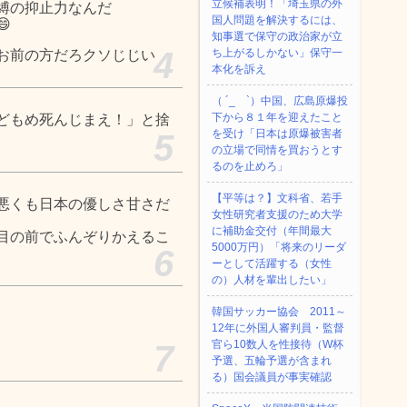
立候補表明！「埼玉県の外
縛の抑止力なんだ
国人問題を解決するには、

知事選で保守の政治家が立
4
ち上がるしかない」保守一
お前の方だろクソじじい
本化を訴え
（ ´_ゝ`）中国、広島原爆投
下から８１年を迎えたこと
どもめ死んじまえ！」と捨
を受け「日本は原爆被害者
5
の立場で同情を買おうとす
るのを止めろ」
【平等は？】文科省、若手
悪くも日本の優しさ甘さだ
女性研究者支援のため大学
に補助金交付（年間最大
目の前でふんぞりかえるこ
5000万円）「将来のリーダ
6
ーとして活躍する（女性
の）人材を輩出したい」
韓国サッカー協会 2011～
12年に外国人審判員・監督
官ら10数人を性接待（W杯
7
予選、五輪予選が含まれ
る）国会議員が事実確認