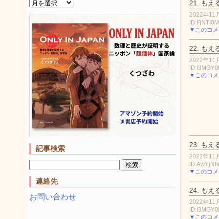
21.
もえ
2022年11月
ID:FjNTI0
▼このコメ
22.
もえ
2022年11月
ID:I3MGY
▼このコメ
23.
もえ
記事検索
2022年11月
ID:AwYjN
▼このコメ
連絡先
24.
もえ
お問い合わせ
2022年11月
ID:I3MGY
▼このコメ