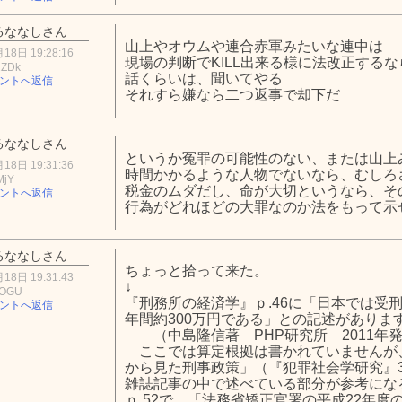
るななしさん
山上やオウムや連合赤軍みたいな連中は
18日 19:28:16
現場の判断でKILL出来る様に法改正するな
2ZDk
話くらいは、聞いてやる
ントへ返信
それすら嫌なら二つ返事で却下だ
るななしさん
というか冤罪の可能性のない、または山上
18日 19:31:36
時間かかるような人物でないなら、むしろ
MjY
税金のムダだし、命が大切というなら、そ
ントへ返信
行為がどれほどの大罪なのか法をもって示
るななしさん
ちょっと拾って来た。
18日 19:31:43
↓
kOGU
『刑務所の経済学』ｐ.46に「日本では受
ントへ返信
年間約300万円である」との記述がありま
（中島隆信著 PHP研究所 2011年
ここでは算定根拠は書かれていませんが
から見た刑事政策」（『犯罪社会学研究』36
雑誌記事の中で述べている部分が参考にな
ｐ.52で、「法務省矯正官署の平成22年度