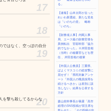
17
る」
【速報】山本太郎が去った
れいわ新選組、新たな党名
は「いのちの党」 略称
「いのち」
18
【財務省人事】内閣人事
局、エース級の財務官僚を
異例転出 官邸幹部「協力
のではなく、空っぽの自分
的でなかった」※岸田首相
19
（当時）の秘書官などを歴
任 、岸田首相の後輩
【外国人公務員】三重県、
ぱよくマスコミの総攻撃に
屈せず！「県民対象アンケ
ート『外国人の職員採用を
続けるべきか』は差別に該
当しない」結果を公表する
方針
20
人を撃ち殺してるからな
森山前幹事長が暴露「高市
総理のSNS投稿が習主席を
怒らせた」 「その投稿が中