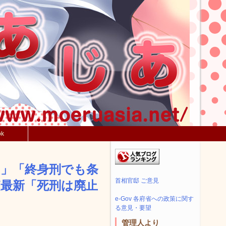
ok
を」「終身刑でも条
首相官邸 ご意見
査最新「死刑は廃止
e-Gov 各府省への政策に関す
る意見・要望
管理人より