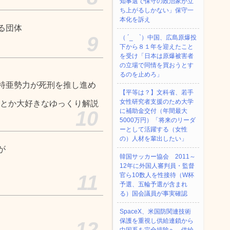
知事選で保守の政治家が立
ち上がるしかない」保守一
本化を訴え
る団体
9
（ ´_ゝ`）中国、広島原爆投
下から８１年を迎えたこと
を受け「日本は原爆被害者
の立場で同情を買おうとす
るのを止めろ」
特亜勢力が死刑を推し進め
【平等は？】文科省、若手
女性研究者支援のため大学
案とか大好きなゆっくり解説
10
に補助金交付（年間最大
5000万円）「将来のリーダ
ーとして活躍する（女性
の）人材を輩出したい」
が
韓国サッカー協会 2011～
12年に外国人審判員・監督
11
官ら10数人を性接待（W杯
予選、五輪予選が含まれ
る）国会議員が事実確認
SpaceX、米国防関連技術
保護を重視し供給連鎖から
12