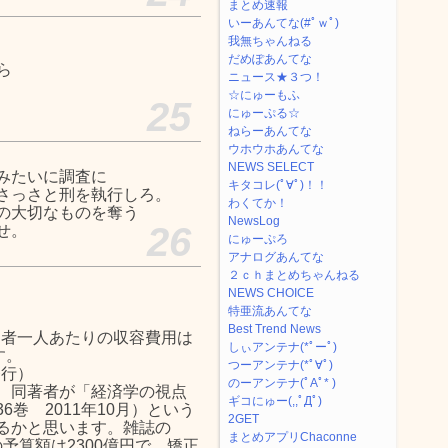
まとめ速報
いーあんてな(#ﾟｗﾟ)
我無ちゃんねる
だめぽあんてな
ら
ニュース★３つ！
☆にゅーもふ
25
にゅーぷる☆
ねらーあんてな
ウホウホあんてな
NEWS SELECT
みたいに調査に
キタコレ(ﾟ∀ﾟ)！！
さっさと刑を執行しろ。
わくてか！
の大切なものを奪う
NewsLog
26
せ。
にゅーぷろ
アナログあんてな
２ｃｈまとめちゃんねる
NEWS CHOICE
特亜流あんてな
Best Trend News
刑者一人あたりの収容費用は
しぃアンテナ(*ﾟーﾟ)
す。
つーアンテナ(*ﾟ∀ﾟ)
発行）
のーアンテナ(ﾟAﾟ* )
、同著者が「経済学の視点
ギコにゅー(,,ﾟДﾟ)
巻 2011年10月）という
2GET
るかと思います。雑誌の
まとめアプリChaconne
の予算額は2300億円で、矯正