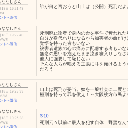
るななしさん
誰が何と言おうと山上は（公開）死刑だよ
18日 19:21:43
MWE
ントへ返信
るななしさん
死刑廃止論者で身内の命を事件で奪われ
18日 19:22:40
自分が身代わりになるから加害者の命だけ
0MWE
覚悟を持った者もいない
ントへ返信
被害者遺族の心の痛みに配慮する者もいな
無念の思いを抱えたまま泣き寝入りしなさ
他人に強要して恥じない
そんな人らが唱える主張に耳を傾けるよう
だろう
るななしさん
山上は死刑が妥当。奴を一般社会に二度と
18日 19:23:33
極刑を持って罪を償え！～大阪枚方市民よ
hM2M
ントへ返信
るななしさん
※10
18日 19:25:28
死刑云々以前に殺人を犯す自体 野蛮なん
0MWE
ントへ返信