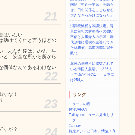
国側（習近平主席）を怒ら
。
せ、日中関係をこじらせる
21
大きなきっかけになった」
消費税減税を閣議決定、背
景に首相の財務省への強い
た者はいない
不信と人事介入の示唆 歴
は助けてくれと言うほどの
代政権に増税を主導してき
た財務省、高市内閣に完全
い あなた達はこの先一生
敗北
いと 安全な所から所から
海外の刑務所に収監されて
な価値なんてあるわけない
いる韓国人急増、1,325人
22
（詐偽が4分の1） 日本に
は254人
出すな！
リンク
り
23
ニュースの森
保守JAPAN
Zattoyomiニュース見出しリ
ーダー
2chnavi
24
ですが？
特定アジアと日本／情強！良