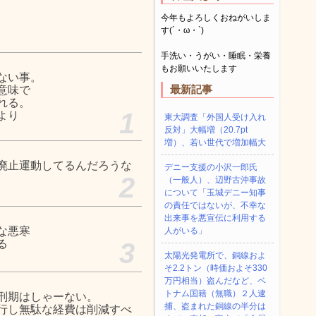
今年もよろしくおねがいしま
す(´・ω・`)
手洗い・うがい・睡眠・栄養
もお願いいたします
ない事。
最新記事
意味で
れる。
1
より
東大調査「外国人受け入れ
反対」大幅増（20.7pt
増）、若い世代で増加幅大
廃止運動してるんだろうな
デニー支援の小沢一郎氏
2
（一般人）、辺野古沖事故
について「玉城デニー知事
の責任ではないが、不幸な
出来事を悪宣伝に利用する
な悪寒
人がいる」
る
3
太陽光発電所で、銅線およ
そ2.2トン（時価およそ330
万円相当）盗んだなど、ベ
トナム国籍（無職）２人逮
刑期はしゃーない。
捕、盗まれた銅線の半分は
行し無駄な経費は削減すべ