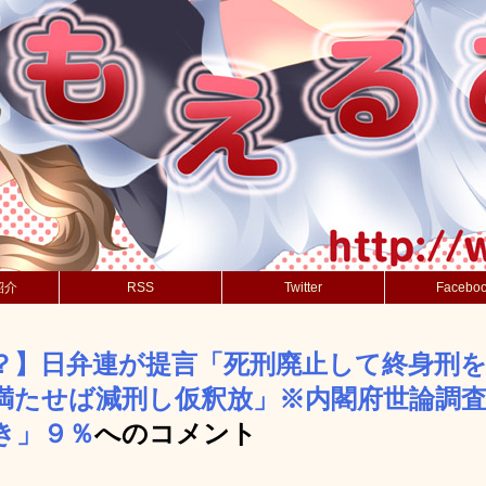
紹介
RSS
Twitter
Facebo
？】日弁連が提言「死刑廃止して終身刑
満たせば減刑し仮釈放」※内閣府世論調
き」９％
へのコメント