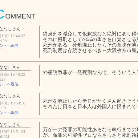
C
OMMENT
ななしさん
終身刑を減免して仮釈放など絶対にあり得
18日 18:44:37
それに極刑としての罪の重さを自覚させる
hM2M
死刑がある。死刑廃止したらその意味が薄
ントへ返信
死刑制度は存続させるべき～大阪枚方市民
ななしさん
外患誘致罪が一発死刑なんで、そういう人
18日 18:46:22
N2Y
ントへ返信
ななしさん
死刑を廃止したらテロがたくさん起きそう
18日 18:50:10
それだけ日本と日本人は外国人に恨まれて
NGU
ントへ返信
ななしさん
万が一の冤罪の可能性あるなら執行までの
18日 18:51:24
が、冤罪の可能性ゼロならさっさと死刑執
hN2M