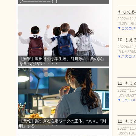
アーーーーーーー！！
9.
もえる
2022年11月
ID:ZlYmR
▼このコメ
10.
もえ
2022年11月
ID:IzY2Rk
▼このコメ
【衝撃】世田谷の小学生達、河川敷の『桑の実』
を食べた結果・・・・
11.
もえ
2022年11月
ID:VlODZl
▼このコメ
12.
もえ
【悲報】楽すぎる在宅ワークの正体、ついに『判
明』する・・・・・・
2022年11月
ID:cxNTU