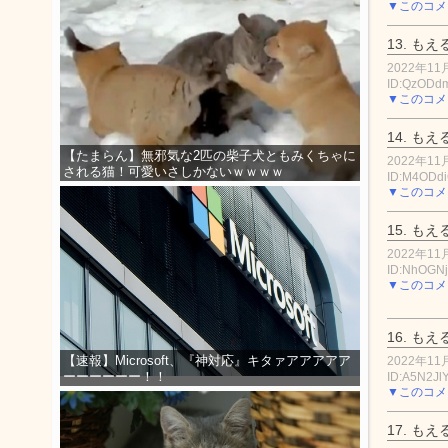
▼このコメ
13.
もえ
2022年11月
ID:QzODd
▼このコメ
14.
もえ
【たまらん】無邪気な2匹の柴子犬ともみくちゃに
2022年11月
される猫！可愛いさしかないｗｗｗｗ
ID:M4ODd
▼このコメ
15.
もえ
2022年11月
ID:NhOGN
▼このコメ
16.
もえ
【速報】Microsoft、『神対応』キタァアアアアア
2022年11月
ーーーーーー！！
ID:A5N2Jl
▼このコメ
17.
もえ