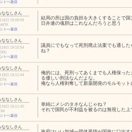
ントへ返信
るななしさん
結局の所は国の負担を大きくすることで国
18日 19:09:09
日弁連の魂胆はこれなんだろうと思う
mMTA
ントへ返信
るななしさん
議員にでもなって死刑廃止法案でも通した
18日 19:10:54
ね？
iODc
ントへ返信
るななしさん
俺的には、死刑ってあくまでも人権保った
18日 19:11:44
る優しい刑法なんだよな。
jOTk
俺なら人権剥奪して新薬開発のモルモット
ントへ返信
るななしさん
単純にメシのタネなんじゃね？
18日 19:11:45
それで国民が不利益を被るのは無視した上
YWI
ントへ返信
るななしさん
政府はいい加減一団体風情が国政に口出す