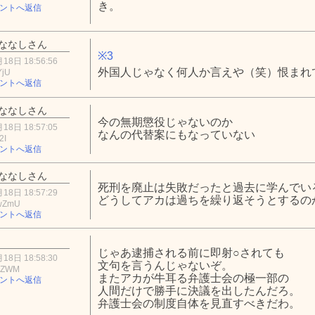
き。
ントへ返信
ななしさん
※3
18日 18:56:56
外国人じゃなく何人か言えや（笑）恨まれ
YjU
ントへ返信
ななしさん
今の無期懲役じゃないのか
18日 18:57:05
なんの代替案にもなっていない
2I
ントへ返信
ななしさん
死刑を廃止は失敗だったと過去に学んでい
18日 18:57:29
どうしてアカは過ちを繰り返そうとするの
wZmU
ントへ返信
じゃあ逮捕される前に即射○されても
18日 18:58:30
文句を言うんじゃないぞ。
xZWM
またアカが牛耳る弁護士会の極一部の
ントへ返信
人間だけで勝手に決議を出したんだろ。
弁護士会の制度自体を見直すべきだわ。