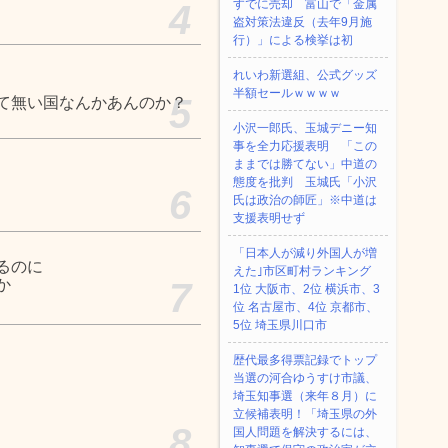
すでに売却 富山で「金属
4
盗対策法違反（去年9月施
行）」による検挙は初
れいわ新選組、公式グッズ
半額セールｗｗｗｗ
5
て無い国なんかあんのか？
小沢一郎氏、玉城デニー知
事を全力応援表明 「この
ままでは勝てない」中道の
態度を批判 玉城氏「小沢
6
氏は政治の師匠」※中道は
支援表明せず
「日本人が減り外国人が増
るのに
えた｣市区町村ランキング
か
7
1位 大阪市、2位 横浜市、3
位 名古屋市、4位 京都市、
5位 埼玉県川口市
歴代最多得票記録でトップ
当選の河合ゆうすけ市議、
埼玉知事選（来年８月）に
立候補表明！「埼玉県の外
8
国人問題を解決するには、