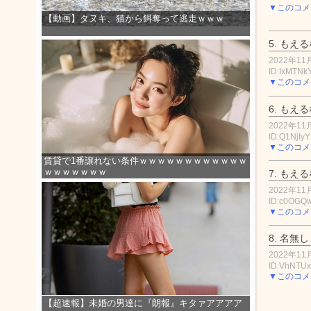
▼このコメ
【動画】タヌキ、猫から餌奪って逃走ｗｗｗ
5.
もえる
2022年11月
ID:IxMTNk
▼このコメ
6.
もえる
2022年11月
ID:Q1NjIyY
▼このコメ
賃貸で1番譲れない条件ｗｗｗｗｗｗｗｗｗｗｗｗ
ｗｗｗｗｗｗｗ
7.
もえる
2022年11月
ID:c0OGQ
▼このコメ
8.
名無し
2022年11月
ID:VhNTU
▼このコメ
【超速報】未婚の男達に『朗報』キタァアアアア