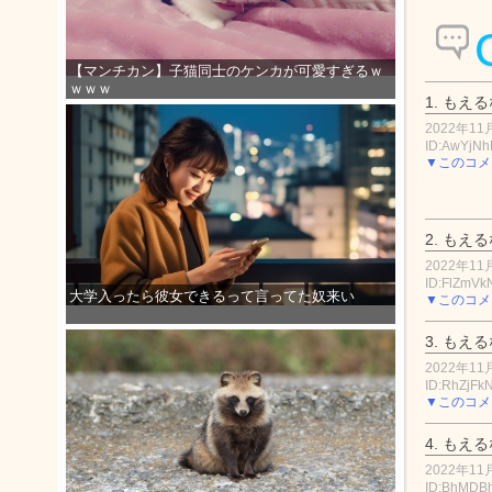
【マンチカン】子猫同士のケンカが可愛すぎるｗ
ｗｗｗ
1.
もえる
2022年11月
ID:AwYjN
▼このコメ
2.
もえる
2022年11月
ID:FlZmVk
大学入ったら彼女できるって言ってた奴来い
▼このコメ
3.
もえる
2022年11月
ID:RhZjFk
▼このコメ
4.
もえる
2022年11月
ID:BhMDB