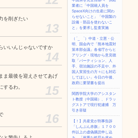
中国系を完全排除へ 供給
業者に「中国籍人員を
SpaceX向けの生産に関わ
らせないこと」「中国製の
力を削ぎたい
設備・部品を使わないこ
13
と」を要求し監査実施
（ ´_ゝ`）中道・立憲・公
明、国会内で「熊本地震対
らいいんじゃないですか
策本部会議」各省庁からヒ
14
アリング・現地から意見聴
取「パーティション、人
手、宿泊施設の不足や、外
国人実習生の方々にも対応
まま最後を迎えさせてあげ
してほしい」今日の午後、
政府に要望書を提出
15
にするわ。
関西学院大学のアシスタン
ト教授（中国籍）、ドラッ
グストアで現行犯逮捕 万
引き容疑
で
16
【！】共産党が刑事告訴
「しんぶん赤旗」１７００
件以上の虚偽購読申し込
なと警告しろよ
み 「厳重な処罰を求め