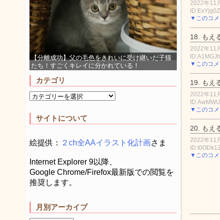
2022年11月
ID:ExYjg0
▼このコメ
18.
もえ
2022年11月
ID:A1MGJ
【分離成功】父の毛色をきれいに受け継いだ子猫
▼このコメ
たち！すごくキレイに分かれている！
カテゴリ
19.
もえ
2022年11月
ID:AwMW
▼このコメ
サイトについて
20.
もえ
2022年11月
絵提供：
２ch全AAイラスト化計画
さま
ID:I0ODk1Z
▼このコメ
Internet Explorer 9以降、
Google Chrome/Firefox最新版での閲覧を
推奨します。
月別アーカイブ