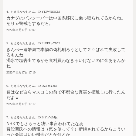
4. もえるななしさん. ID:Y1ZWNiOGM
カナダのバンクーバーは中国系移民に乗っ取られてるからね。
そりゃ警戒もするだろ。
2022年11月17日 17:07
5. もえるななしさん. ID:E1ODUyYWU
きんぺー造幣局で本物の偽札刷ろうとして２回ばれて失敗して
るもんね
渇水で塩害出てるから食料買わなきゃいけないのに金あるんか
ね
2022年11月17日 17:10
6. もえるななしさん. ID:I2ZTJhY2M
習はなぜ自らマスコミの前で不都合な真実を拡散しに行ったん
だよｗ
2022年11月17日 17:17
7. もえるななしさん. ID:BjYmVjMjg
NHKでもさらっと凄い事言われてたなあ
普段習氏への情報は（気を使って？）断絶されてるからこうい
った会談はいい機会だとか何とか