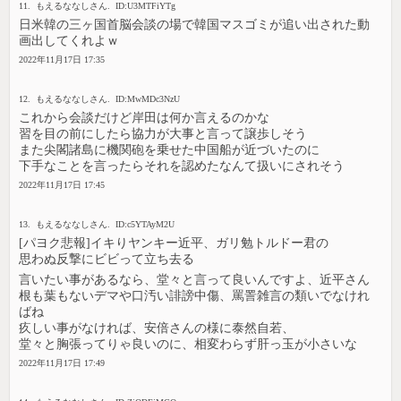
11. もえるななしさん. ID:U3MTFiYTg
日米韓の三ヶ国首脳会談の場で韓国マスゴミが追い出された動
画出してくれよｗ
2022年11月17日 17:35
12. もえるななしさん. ID:MwMDc3NzU
これから会談だけど岸田は何か言えるのかな
習を目の前にしたら協力が大事と言って譲歩しそう
また尖閣諸島に機関砲を乗せた中国船が近づいたのに
下手なことを言ったらそれを認めたなんて扱いにされそう
2022年11月17日 17:45
13. もえるななしさん. ID:c5YTAyM2U
[パヨク悲報]イキりヤンキー近平、ガリ勉トルドー君の
思わぬ反撃にビビって立ち去る
言いたい事があるなら、堂々と言って良いんですよ、近平さん
根も葉もないデマや口汚い誹謗中傷、罵詈雑言の類いでなけれ
ばね
疚しい事がなければ、安倍さんの様に泰然自若、
堂々と胸張ってりゃ良いのに、相変わらず肝っ玉が小さいな
2022年11月17日 17:49