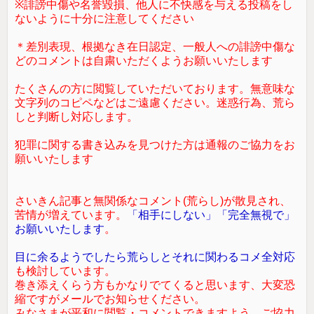
※誹謗中傷や名誉毀損、他人に不快感を与える投稿をし
ないように十分に注意してください
＊差別表現、根拠なき在日認定、一般人への誹謗中傷な
どのコメントは自粛いただくようお願いいたします
たくさんの方に閲覧していただいております。無意味な
文字列のコピペなどはご遠慮ください。迷惑行為、荒ら
しと判断し対応します。
犯罪に関する書き込みを見つけた方は通報のご協力をお
願いいたします
さいきん記事と無関係なコメント(荒らし)が散見され、
苦情が増えています。
「相手にしない」「完全無視で」
お願いいたします
。
目に余るようでしたら荒らしとそれに関わるコメ全対応
も検討しています。
巻き添えくらう方もかなりでてくると思います、大変恐
縮ですがメールでお知らせください。
みなさまが平和に閲覧・コメントできますよう、ご協力