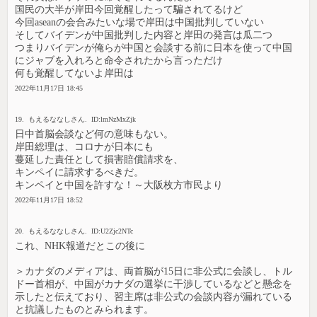
国民の大半が岸田今回覚醒したって騙されてるけど
今回aseanの会合みたいな場で岸田は中国批判していない
そしてバイデンが中国批判した内容と岸田の発言は瓜二つ
つまりバイデンが俺らが中国と会談する前に日本を使って中国
にジャブを入れろと命令されたから言っただけ
何も覚醒してないよ岸田は
2022年11月17日 18:45
19. もえるななしさん. ID:lmNzMxZjk
日中首脳会談など何の意味もない。
岸田総理は、コロナが日本にも
蔓延した責任として損害賠償請求を、
キンペイに請求するべきだ。
キンペイと中国を許すな！～大阪枚方市民より
2022年11月17日 18:52
20. もえるななしさん. ID:U2Zjc2NTc
これ、NHK報道だとこの後に
＞カナダのメディアは、両首脳が15日に非公式に会談し、トル
ドー首相が、中国がカナダの選挙に干渉しているなどと懸念を
示したと伝えており、習主席は非公式の会談内容が漏れている
と抗議したものとみられます。