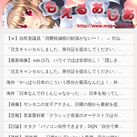
【ｗ】自民党議員「消費税減税の財源がないー！」 → 片山財務相、財源の心配は１ミリもいらない！と主張 ｗｗｗｗｗｗｗｗｗｗｗｗｗｗ
「注文キャンセルしました。身分証を提出してください」とAmazonから突然のメール、怪しすぎるのでカスタマーに確認したら……
【最新画像】 tuki.(17)、ハワイでほぼ全部出し！「隠しきれない美貌」とSNSざわつく
「注文キャンセルしました。身分証を提出してください」とAmazonから突然のメール、怪しすぎるのでカスタマーに確認したら……
海外「やっぱり日本のこういう部分が最高なんだよ！」外国人が語る日本の魅力的に感じる部分とは・・・？【海外の反応】
海外「日本なんて行くんじゃなかった…」 日本を知ってしまったディズニー信者、帰国後『本家』に失望する事態に
【画像】サンモニの女子アナさん、日曜の朝から素材を提供してしまう
【悲報】音楽愛好家「クラシック音楽のオーケストラはガラガラなのに、ゲーム音楽のオーケストラは満員……本当にイライラする」
【討論】オタク「パソコン自作できます」DQN「自分で車やバイクいじれます」