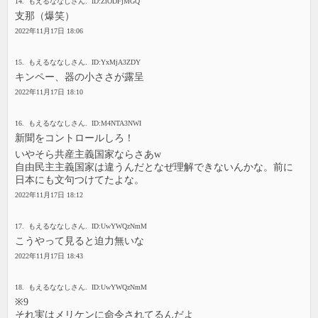
14. もえるななしさん. ID:ZiODFjMGQ
支那（爆笑）
2022年11月17日 18:06
15. もえるななしさん. ID:YxMjA3ZDY
キンペー、器の小ささが露呈
2022年11月17日 18:10
16. もえるななしさん. ID:M4NTA3NWI
新聞をコントロールしろ！
いやそら共産主義国家ならさあw
自由民主主義国家は違うんだとなぜ理解できないんかな。前に
日本にも文句つけてたよな。
2022年11月17日 18:12
17. もえるななしさん. ID:UwYWQzNmM
こうやって見ると迫力無いな
2022年11月17日 18:43
18. もえるななしさん. ID:UwYWQzNmM
※9
それ実はメリケンに命令されてるんだよ