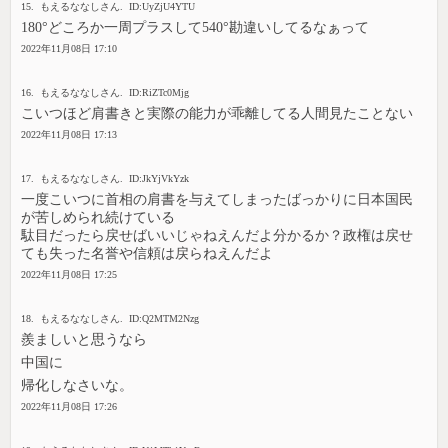
15. もえるななしさん. ID:UyZjU4YTU
180°どころか一周プラスして540°勘違いしてるなぁって
2022年11月08日 17:10
16. もえるななしさん. ID:RiZTc0Mjg
こいつほど肩書きと実際の能力が乖離してる人間見たことない
2022年11月08日 17:13
17. もえるななしさん. ID:JkYjVkYzk
一度こいつに首相の肩書を与えてしまったばっかりに日本国民
が苦しめられ続けている
駄目だったら戻せばいいじゃねえんだよ分かるか？政権は戻せ
ても失った名誉や信頼は戻らねえんだよ
2022年11月08日 17:25
18. もえるななしさん. ID:Q2MTM2Nzg
羨ましいと思うなら
中国に
帰化しなさいな。
2022年11月08日 17:26