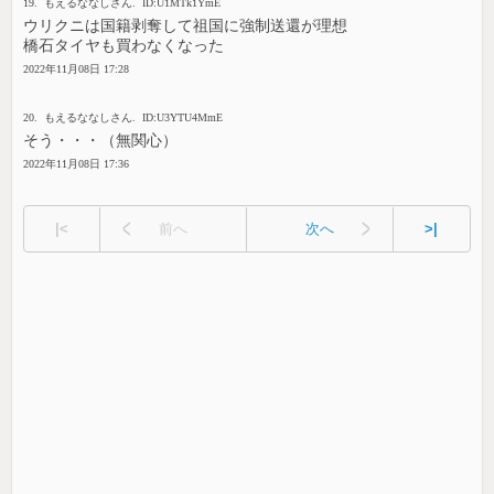
19. もえるななしさん. ID:U1MTk1YmE
ウリクニは国籍剥奪して祖国に強制送還が理想
橋石タイヤも買わなくなった
2022年11月08日 17:28
20. もえるななしさん. ID:U3YTU4MmE
そう・・・（無関心）
2022年11月08日 17:36
|<
前へ
次へ
>|