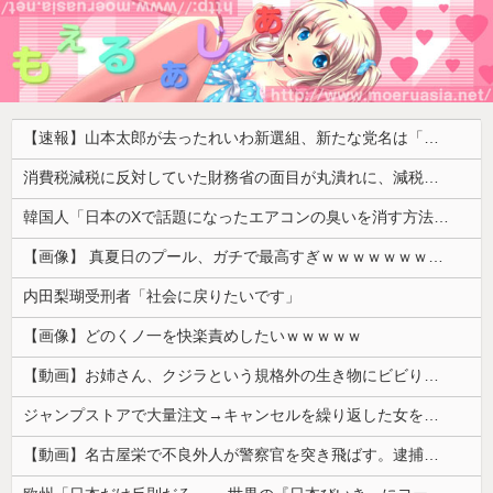
【速報】山本太郎が去ったれいわ新選組、新たな党名は「いのちの党」 略称「いのち」
消費税減税に反対していた財務省の面目が丸潰れに、減税が決まった途端に市場が動き出したが……
韓国人「日本のXで話題になったエアコンの臭いを消す方法をご覧ください」→「これマジ？」
【画像】 真夏日のプール、ガチで最高すぎｗｗｗｗｗｗｗｗｗｗ
内田梨瑚受刑者「社会に戻りたいです」
【画像】どのくノ一を快楽責めしたいｗｗｗｗｗ
【動画】お姉さん、クジラという規格外の生き物にビビりまくる 【Pickup05164712】
ジャンプストアで大量注文→キャンセルを繰り返した女を逮捕 「注文で欲求が満たされた」総額43億円
【動画】名古屋栄で不良外人が警察官を突き飛ばす。逮捕しろやｗｗｗ