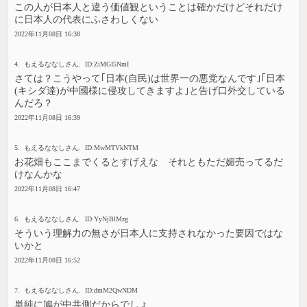
この人が日本人と違う価値観ということは確かだけどそれだけ
に日本人の代表にふさわしくない
2022年11月08日 16:38
4. もえるななしさん. ID:ZiMGI5NmI
さては？こうやって｢日本(自民)は世界一の悪党なんです｣｢日本
(キシダ達)が中國様に侵攻してきますよ｣と告げ口外交している
んだろ？
2022年11月08日 16:39
5. もえるななしさん. ID:MwMTVkNTM
お花畑もここまでくるとすげえな それともただ媚売ってるだ
けなんかな
2022年11月08日 16:47
6. もえるななしさん. ID:YyNjBlMzg
そういう理解力の無さが日本人に支持されなかった要因ではな
いかと
2022年11月08日 16:52
7. もえるななしさん. ID:dmM2QwNDM
単純に鳩が中共側だからでしょ