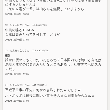
中国でどうもてなそうが構いませんが、日本ではもう誰も相手
にする人いませんよ
古巣の立憲が一番、鳩山さんを無視していますから
2022年11月08日 16:59
12. もえるななしさん. ID:k0Njg5YTk
中共の喋るTENGA
石橋は責任とって処分して、どうぞ
2022年11月08日 17:03
13. もえるななしさん. ID:BmY2MyNmI
※5
誰かに褒めてもらいたいんじゃね？日本国内では鳩山と言えば
馬鹿と無能の代名詞みたいなところあるし、社交界でも総スカ
ンだし
2022年11月08日 17:05
14. もえるななしさん. ID:YyNzg3Yjc
習近平皇帝の手先に何か吹き込まれたんでしょｗ
ハトポッポは最後に聞いた事をそのまんま喋るからなぁｗ
2022年11月08日 17:08