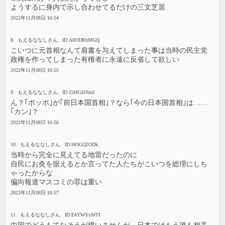
ようするに身内で示し合わせてるだけの三文芝居
2022年11月08日 16:54
8. もえるななしさん. ID:A0ODRhMGQ
こいつに元首相なんて肩書を与えてしまった事は当時の民主党
政権を作ってしまった有権者に永遠に反省して欲しい
2022年11月08日 16:55
9. もえるななしさん. ID:ZiMGI5NmI
ん？｢ポッポ｣が｢前日本国首相｣？なら｢今の日本国首相｣は……
｢カン｣？
2022年11月08日 16:56
10. もえるななしさん. ID:I4OGQ2ODk
当時から完全に見えてる地雷だったのに
自民にお灸を据えるとか言ってた人たちがこいつを総理にしち
ゃったからな
偏向報道マスコミの罪は重い
2022年11月08日 16:57
11. もえるななしさん. ID:E4YWYyMTI