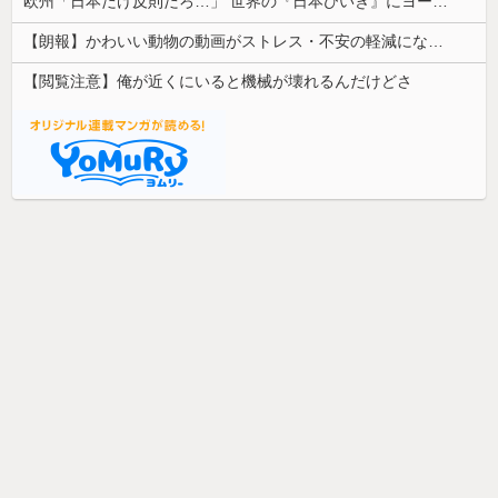
欧州「日本だけ反則だろ…」 世界の『日本びいき』にヨーロッパ全土から不満の声
【朗報】かわいい動物の動画がストレス・不安の軽減になる可能性。英大学の研究で実証
【閲覧注意】俺が近くにいると機械が壊れるんだけどさ